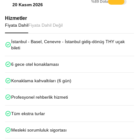
%89 Dolu
20 Kasım 2026
Hizmetler
Fiyata Dahil
Fiyata Dahil Değil
İstanbul - Basel, Cenevre - İstanbul gidiş-dönüş THY uçak
bileti
6 gece otel konaklaması
Konaklama kahvaltıları (6 gün)
Profesyonel rehberlik hizmeti
Tüm ekstra turlar
Mesleki sorumluluk sigortası