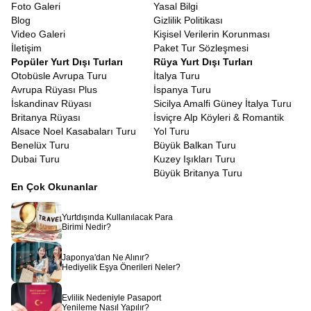
olduğunu kanıtlar niteliktedir.
Foto Galeri
Yasal Bilgi
Bavyera bölgesi, şatolar ve saraylar konusunda dünyanın en
Blog
Gizlilik Politikası
zengin bölgelerinden biridir.
Romantik Yol Almanya Şato Turu
,
Video Galeri
Kişisel Verilerin Korunması
sadece Neuschwanstein ile sınırlı kalmayıp Hohenschwangau gibi
İletişim
Paket Tur Sözleşmesi
diğer önemli yapıları ve Würzburg’daki Rezidans Sarayı gibi
Popüler Yurt Dışı Turları
Rüya Yurt Dışı Turları
UNESCO Dünya Mirası listesindeki eserleri de kapsar. Bu
Otobüsle Avrupa Turu
İtalya Turu
şatoların her biri, dönemin sanat anlayışını, kralların yaşam
Avrupa Rüyası Plus
İspanya Turu
tarzını ve bölgenin siyasi tarihini yansıtan birer aynadır. Barok ve
İskandinav Rüyası
Sicilya Amalfi Güney İtalya Turu
Rokoko mimarisinin en ince detaylarını görebileceğiniz bu yapılar,
Britanya Rüyası
İsviçre Alp Köyleri & Romantik
sanat tarihine ilgi duyan gezginler için bulunmaz birer hazinedir.
Alsace Noel Kasabaları Turu
Yol Turu
İsviçre Alpleri Kapsamlı Avrupa Turu
Benelüx Turu
Büyük Balkan Turu
Doğaya saygının ve sürdürülebilir yaşamın merkezi olan
Dubai Turu
Kuzey Işıkları Turu
İsviçre’de,
İsviçre Doğa ve Köy Turu
yapmak, aynı zamanda bir
Büyük Britanya Turu
ekolojik farkındalık gezisidir. İneklerin boyunlarındaki çan sesleri
En Çok Okunanlar
eşliğinde yapacağınız yürüyüşlerde, endemik bitki türlerini
inceleyebilir ve tertemiz havayı ciğerlerinize doldurabilirsiniz. Bu
Yurtdışında Kullanılacak Para
turda, doğanın nasıl korunduğuna ve insanların doğayla nasıl
Birimi Nedir?
uyum içinde yaşadığına şahit olursunuz. Betonlaşmanın olmadığı,
her metrekarenin yeşile ayrıldığı bu köyler, modern şehir
Japonya'dan Ne Alınır?
hayatının stresinden arınmak için en doğal reçetedir.
İsviçre
Hediyelik Eşya Önerileri Neler?
köyleri gezileri dahil
olan turlarımız sizleri bekliyor.
Coğrafi yakınlıkları nedeniyle Alpler ve Güney Almanya kasabaları
Evlilik Nedeniyle Pasaport
kültürel olarak birbirine çok benzerlik gösterse de, her birinin
Yenileme Nasıl Yapılır?