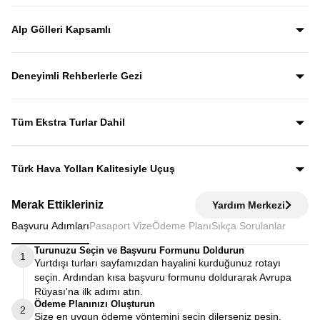
İsviçre Alpleri’nin en kartpostallık kasabaları olan Mürren,
Grindelwald ve Lauterbrunnen, Alp manzaraları eşliğinde
Alp Gölleri Kapsamlı
rehberli olarak keşfedilir.
Gezi boyunca Luzern, Leman, Zürih, Brienz ve Thun
göllerini görerek İsviçre’nin en etkileyici Alp manzaralarına
Deneyimli Rehberlerle Gezi
yakından tanıklık edersiniz.
Yıllardır bu tur rotasını birebir uygulayan ve deneyimleyen
rehberler eşliğinde gezerek; şehirleri sadece görmekle
Tüm Ekstra Turlar Dahil
kalmaz, anlatımlarla şehirleri dolu dolu keşfedersiniz.
Yola çıktığınızda sürpriz ödemelerle karşılaşmazsınız.
Ekstra tur ücreti alınmaz; programda yer alan tüm geziler
Türk Hava Yolları Kalitesiyle Uçuş
fiyata dahildir.
Dünyanın en iyi havayollarından biri olan Türk Hava
Merak Ettikleriniz
Yardım Merkezi
Yolları’nın konforu ve hizmet kalitesiyle seyahat edersiniz.
Başvuru Adımları
Pasaport Vize
Ödeme Planı
Sıkça Sorulanlar
Turunuzu Seçin ve Başvuru Formunu Doldurun
1
Yurtdışı turları sayfamızdan hayalini kurduğunuz rotayı
seçin. Ardından kısa başvuru formunu doldurarak Avrupa
Rüyası'na ilk adımı atın.
Ödeme Planınızı Oluşturun
2
Size en uygun ödeme yöntemini seçin dilerseniz peşin,