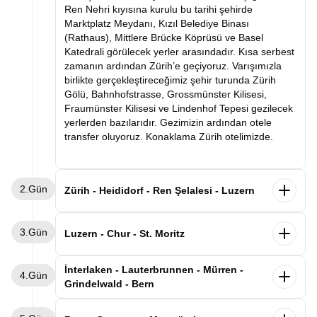
Ren Nehri kıyısına kurulu bu tarihi şehirde
Marktplatz Meydanı, Kızıl Belediye Binası
(Rathaus), Mittlere Brücke Köprüsü ve Basel
Katedrali görülecek yerler arasındadır. Kısa serbest
zamanın ardından Zürih’e geçiyoruz. Varışımızla
birlikte gerçekleştireceğimiz şehir turunda Zürih
Gölü, Bahnhofstrasse, Grossmünster Kilisesi,
Fraumünster Kilisesi ve Lindenhof Tepesi gezilecek
yerlerden bazılarıdır. Gezimizin ardından otele
transfer oluyoruz. Konaklama Zürih otelimizde.
2.Gün
Zürih - Heididorf - Ren Şelalesi - Luzern
Sabah kahvaltısının ardından masalsı Heidi
3.Gün
Köyü’ne (Heididorf) doğru yola çıkıyoruz.
Luzern - Chur - St. Moritz
Çocukluğumuzun sevilen çizgi filmi Heidi’nin geçtiği
bu dağ köyünde yeşil çayırlar, Alp evleri ve Heidi’nin
Sabah kahvaltısının ardından Luzern şehir
İnterlaken - Lauterbrunnen - Mürren -
4.Gün
müzesi bizleri bekliyor. Gezimizin ardından
turumuzu gerçekleştiriyoruz. Göl kıyısında kurulu
Grindelwald - Bern
Avrupa’nın en büyük şelalesi olan Ren Şelalesi
bu zarif şehirde Ahşap Şapel Köprüsü
(Rheinfall)’e geçiyoruz. Dileyen misafirlerimiz
(Kapellbrücke), Aslan Anıtı (Löwendenkmal),
Sabah kahvaltısının ardından Alplerin kalbine doğru