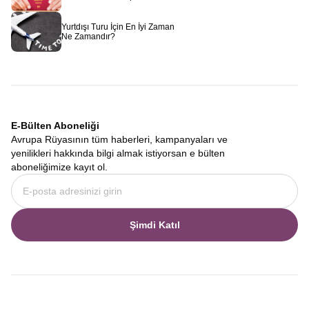
kendine has bir karakteri vardır.
Alpler ve Almanya Tarihi
Kasabaları Turu
, bu geçişkenliği en iyi gözlemleyebileceğiniz
Yurtdışı Turu İçin En İyi Zaman
rotadır. Bir tarafta İsviçre’nin bağımsız ve doğacı ruhu, diğer
Ne Zamandır?
tarafta Almanya’nın disiplinli ve tarihine bağlı yapısı, seyahatinizi
çok katmanlı bir hale getirir. Bu turda sadece manzara
izlemezsiniz. Aynı zamanda Alman ve İsviçre mutfaklarını
karşılaştırabilir, dil ve lehçe değişimlerini fark edebilir, Avrupa’nın
kalbindeki kültürel mozaiği çözebilirsiniz.
7 Gün İsviçre Almanya Turu
E-Bülten Aboneliği
Zamanı kısıtlı olan ancak görmek istediği yerlerden taviz vermek
Avrupa Rüyasının tüm haberleri, kampanyaları ve
istemeyenler için hazırladığımız
7 Gün İsviçre Almanya Turu
,
yenilikleri hakkında bilgi almak istiyorsan e bülten
optimum süre ve maksimum verim ilkesiyle planlanmıştır. Bir
aboneliğimize kayıt ol.
hafta gibi kısa bir sürede, hem İsviçre’nin en önemli zirvelerini ve
göllerini hem de Almanya’nın en ünlü kasabalarını ve şatolarını
görebilmeniz için lojistik detaylar en ince ayrıntısına kadar
düşünülmüştür. Her sabah yeni bir ülkede veya şehirde
Şimdi Katıl
uyanmanın heyecanını yaşarken, yorucu olmayan bir tempoyla
bölgenin tadını çıkarmanız sağlanır.
Seyahatin başlangıcı ve bitişi, genel memnuniyet için kritik öneme
sahiptir. Bu nedenle uçuşlarımızda bayrak taşıyıcımız olan THY’yi
tercih ediyoruz.
Türk Hava Yolları ile İsviçre Almanya Turu
programımız, İstanbul’dan Zürih, Basel veya Münih gibi ana