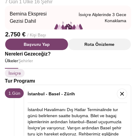
7 Gün 1 Ülke 16 Şehir
Bernina Ekspresi
İsviçre Alplerinde 3 Gece
Konaklama
Gezisi Dahil
2.750 €
/ Kişi Başı
Başvuru Yap
Rota Önizleme
Nereleri Gezeceğiz?
Ülkeler
Şehirler
İsviçre
Tur Programı
1.Gün
İstanbul - Basel - Zürih
İstanbul Havalimanı Dış Hatlar Terminalinde tur
günü belirlenen saatte buluşma. Bilet ve bagaj
işlemlerinin ardından İstanbul–Basel uçuşumuzla
İsviçre’ye varıyoruz. Varışın ardından Basel şehir
turu için hareket ediyoruz. Rehberimiz eşliğinde