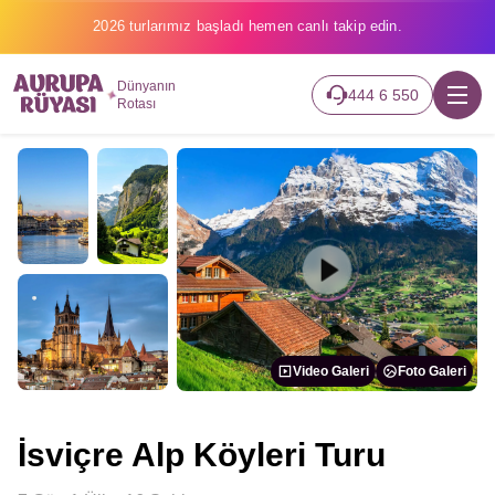
2026 turlarımız başladı hemen canlı takip edin.
Dünyanın
444 6 550
Rotası
Video Galeri
Foto Galeri
İsviçre Alp Köyleri Turu