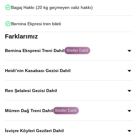
Bagaj Hakkı (20 kg geçmeyen valiz hakkı)
Bernina Ekpresi tren bileti
Farklarımız
Bernina Ekspresi Treni Dahil
Biletler Dahil
Dünyanın en ünlü tren rotalarından Bernina Ekspresi için
biletleri misafirlerimiz adına alıyor, Alp manzaraları
Heidi’nin Kasabası Gezisi Dahil
eşliğinde bu eşsiz tren deneyimini yaşamanızı sağlıyoruz.
Dünyaca ünlü Heidi hikâyesine ilham veren Heididorf
kasabasını gezerek, Alp manzaraları eşliğinde masalsı
Ren Şelalesi Gezisi Dahil
atmosferi yerinde keşfedersiniz.
Avrupa’nın en büyük şelalesi olan Ren Şelalesi, coşkulu
suları ve etkileyici manzarasıyla rehberli gezi programında
Mürren Dağ Treni Dahil
Biletler Dahil
yer alır.
İsviçre Alpleri’nin en etkileyici dağ rotalarından biri olan
Mürren Dağ Treni ile; vadi ve Alp köyleri manzaraları
İsviçre Köyleri Gezileri Dahil
eşliğinde dağ yolculuğunu doyasıya yaşarsınız.