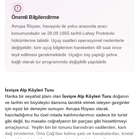
dağlarının eteklerinde yer alan köyde Heidi’nin evi, müzesi
ve eşsiz doğa manzaraları bulunur.
Önemli Bilgilendirme
Avrupa Rüyası, havayolu ile yolcu arasında aracı
konumundadır ve 28.09.1955 tarihli Lahey Protokolü
hükümlerine tabidir. Uçuş saatleri operasyonel nedenlerle
değişebilir; tüm uçuş bilgilerinin hareketten 48 saat önce
teyit edilmesi gerekmektedir. Uçağın iniş yaptığı şehre
bağlı olarak tur programında değişiklik yapılabilir.
İsviçre Alp Köyleri Turu
Harika bir seyahat planı olan
İsviçre Alp Köyleri Turu
doğanın
ve tarihin en büyüleyici dansına tanıklık etmek isteyen gezginler
için eşsiz bir deneyim sunuyor. Avrupa Rüyası olarak,
hazırladığımız bu özel rotada katılımcılarımızı sadece bir turist
gibi değil, bu masalsı coğrafyanın bir parçası gibi hissettirmeyi
amaçlıyoruz. Yeşilin bin bir tonunu barındıran vadilerden, karlı
dağ zirvelerine, Orta Çağ’dan kalma şato ve kasabalardan, kristal