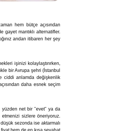
m zaman hem bütçe açısından
gayet mantıklı alternatifler.
ığınız andan itibaren her şey
leri işinizi kolaylaştırırken,
kle bir Avrupa şehri (İstanbul
öre ciddi anlamda değişkenlik
 açısından daha esnek seçim
u yüzden net bir "evet" ya da
 etmenizi sizlere öneriyoruz.
r; düşük sezonda ise aktarmalı
 fiyat hem de en kısa seyahat