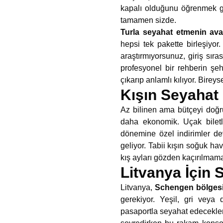
kapalı olduğunu öğrenmek gi
tamamen sizde.
Turla seyahat etmenin
ava
hepsi tek pakette birleşiyor
araştırmıyorsunuz, giriş sıra
profesyonel bir rehberin şeh
çıkarıp anlamlı kılıyor. Bireys
Kışın Seyahat 
Az bilinen ama bütçeyi doğr
daha ekonomik. Uçak biletle
dönemine özel indirimler dev
geliyor. Tabii kışın soğuk ha
kış ayları gözden kaçırılmama
Litvanya İçin 
Litvanya,
Schengen bölges
gerekiyor. Yeşil, gri veya
pasaportla seyahat edecekl