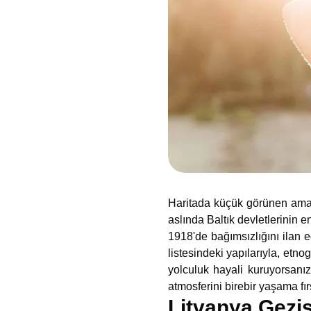
Haritada küçük görünen ama k
aslında Baltık devletlerinin 
1918'de bağımsızlığını ilan 
listesindeki yapılarıyla, etno
yolculuk hayali kuruyorsanı
atmosferini birebir yaşama fırs
Litvanya Gezis