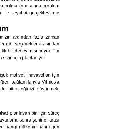
lama bulma konusunda problem
ri ile seyahat gerçekleştirme
şım
ınızın ardından fazla zaman
fer gibi seçenekler arasından
pratik bir deneyim sunuyor. Tur
sizin için planlanıyor.
ük maliyetli havayolları için
ren bağlantılarıyla Vilnius'a
e bitireceğinizi düşünmek,
ahat
planlayan biri için süreç
 ayarlanır, sonra şehirler arası
erken hangi müzenin hangi gün