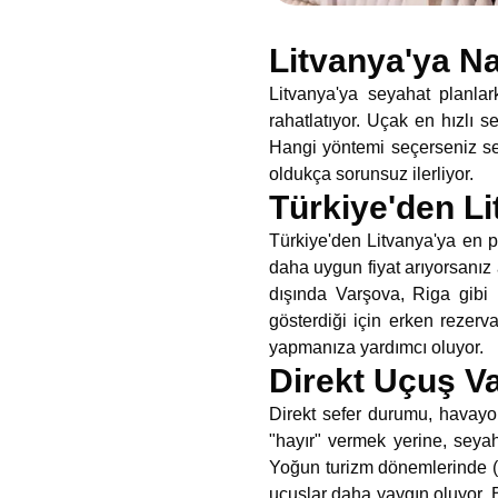
Litvanya'ya Nas
Litvanya'ya seyahat planla
rahatlatıyor. Uçak en hızlı 
Hangi yöntemi seçerseniz seç
oldukça sorunsuz ilerliyor.
Türkiye'den L
Türkiye'den Litvanya'ya en pr
daha uygun fiyat arıyorsanız 
dışında Varşova, Riga gibi n
gösterdiği için erken reze
yapmanıza yardımcı oluyor.
Direkt Uçuş V
Direkt sefer durumu, havayol
"hayır" vermek yerine, seyah
Yoğun turizm dönemlerinde (ya
uçuşlar daha yaygın oluyor. 