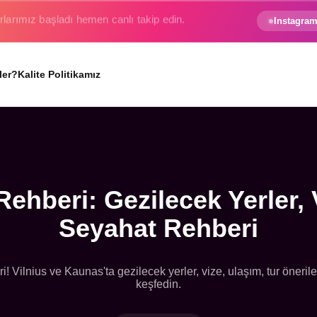
e gezginin hayali gerçek oluyor.
Instagram
ler?
Kalite Politikamız
Rehberi: Gezilecek Yerler, 
Seyahat Rehberi
! Vilnius ve Kaunas'ta gezilecek yerler, vize, ulaşım, tur önerile
keşfedin.