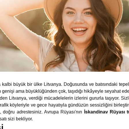
albi büyük bir ülke Litvanya. Doğusunda ve batısındaki tepele
en genişi ama büyüklüğünden çok, taşıdığı hikâyeyle seyahat edenl
eden Litvanya, verdiği mücadelelerin izlerini gururla taşıyor.
grafik köyleriyle ve gece hayatıyla gündüzün sessizliğini birleşti
z, doğru adrestesiniz. Avrupa Rüyası'nın
İskandinav Rüyası t
atı sizi bekliyor.
i