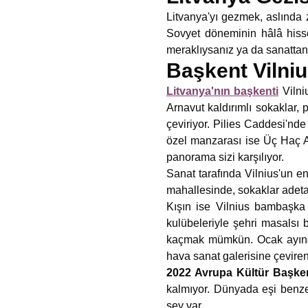
Litvanya'yı gezmek, aslında z
Sovyet döneminin hâlâ hissed
meraklıysanız ya da sanattan
Başkent Vilniu
Litvanya'nın başkenti
Vilni
Arnavut kaldırımlı sokaklar, 
çeviriyor. Pilies Caddesi'nde 
özel manzarası ise Üç Haç An
panorama sizi karşılıyor.
Sanat tarafında Vilnius'un e
mahallesinde, sokaklar adeta
Kışın ise Vilnius bambaşka
kulübeleriyle şehri masalsı 
kaçmak mümkün. Ocak ayı
hava sanat galerisine çeviren 
2022 Avrupa Kültür Başken
kalmıyor. Dünyada eşi benze
şey var.