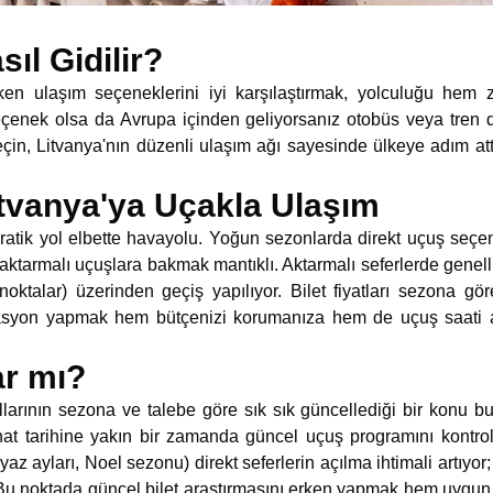
ıl Gidilir?
rken ulaşım seçeneklerini iyi karşılaştırmak, yolculuğu he
seçenek olsa da Avrupa içinden geliyorsanız otobüs veya tren de 
in, Litvanya'nın düzenli ulaşım ağı sayesinde ülkeye adım att
itvanya'ya Uçakla Ulaşım
atik yol elbette havayolu. Yoğun sezonlarda direkt uçuş seçenek
aktarmalı uçuşlara bakmak mantıklı. Aktarmalı seferlerde genelli
oktalar) üzerinden geçiş yapılıyor. Bilet fiyatları sezona g
rvasyon yapmak hem bütçenizi korumanıza hem de uçuş saati
ar mı?
larının sezona ve talebe göre sık sık güncellediği bir konu b
at tarihine yakın bir zamanda güncel uçuş programını kontrol
z ayları, Noel sezonu) direkt seferlerin açılma ihtimali artıyo
Bu noktada güncel bilet araştırmasını erken yapmak hem uygun