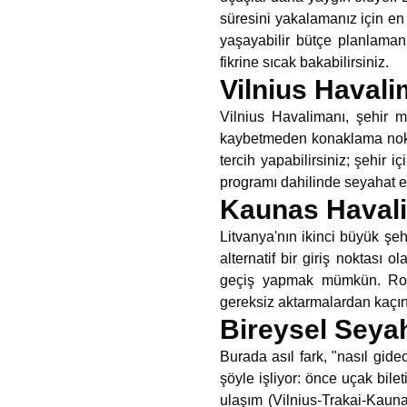
süresini yakalamanız için e
yaşayabilir bütçe planlaman
fikrine sıcak bakabilirsiniz.
Vilnius Haval
Vilnius Havalimanı, şehir 
kaybetmeden konaklama noktan
tercih yapabilirsiniz; şehir i
programı dahilinde seyahat ed
Kaunas Havali
Litvanya'nın ikinci büyük şe
alternatif bir giriş noktası
geçiş yapmak mümkün. Rota
gereksiz aktarmalardan kaçın
Bireysel Seyah
Burada asıl fark, "nasıl gide
şöyle işliyor: önce uçak bileti
ulaşım (Vilnius-Trakai-Kauna