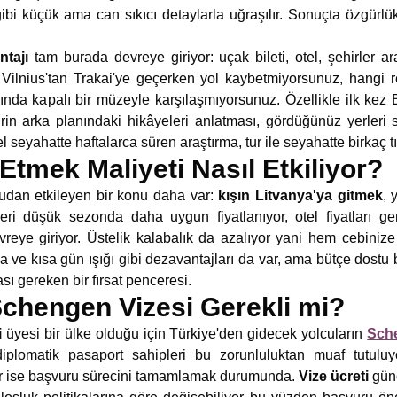
bi küçük ama can sıkıcı detaylarla uğraşılır. Sonuçta özgürl
ntajı
tam burada devreye giriyor: uçak bileti, otel, şehirler ara
. Vilnius'tan Trakai'ye geçerken yol kaybetmiyorsunuz, hangi 
sında kapalı bir müzeyle karşılaşmıyorsunuz. Özellikle ilk kez 
rin arka planındaki hikâyeleri anlatması, gördüğünüz yerleri 
el seyahatte haftalarca süren araştırma, tur ile seyahatte birkaç tı
Etmek Maliyeti Nasıl Etkiliyor?
udan etkileyen bir konu daha var:
kışın Litvanya'ya gitmek
, 
ri düşük sezonda daha uygun fiyatlanıyor, otel fiyatları ger
reye giriyor. Üstelik kalabalık da azalıyor yani hem cebiniz
va ve kısa gün ışığı gibi dezavantajları da var, ama bütçe dostu 
sı gereken bir fırsat penceresi.
Schengen Vizesi Gerekli mi?
i
üyesi bir ülke olduğu için Türkiye'den gidecek yolcuların
Sche
 diplomatik pasaport sahipleri bu zorunluluktan muaf tutu
er ise başvuru sürecini tamamlamak durumunda.
Vize ücreti
günc