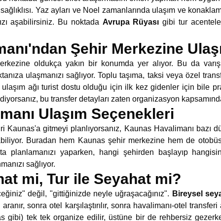
n sağlıklısı. Yaz ayları ve Noel zamanlarında ulaşım ve konak
ızı aşabilirsiniz. Bu noktada
Avrupa Rüyası
gibi tur acentele
imanı'ndan Şehir Merkezine Ula
merkezine oldukça yakın bir konumda yer alıyor. Bu da varış
ıza ulaşmanızı sağlıyor. Toplu taşıma, taksi veya özel trans
çi ulaşım ağı turist dostu olduğu için ilk kez gidenler için bile 
iyorsanız, bu transfer detayları zaten organizasyon kapsamında 
manı Ulaşım Seçenekleri
hri Kaunas'a gitmeyi planlıyorsanız, Kaunas Havalimanı bazı düş
 olabiliyor. Buradan hem Kaunas şehir merkezine hem de otobüs/t
 planlamanızı yaparken, hangi şehirden başlayıp hangisind
manızı sağlıyor.
at mi, Tur ile Seyahat mi?
ceğiniz" değil, "gittiğinizde neyle uğraşacağınız".
Bireysel sey
 aranır, sonra otel karşılaştırılır, sonra havalimanı-otel transferi
s gibi) tek tek organize edilir, üstüne bir de rehbersiz gez