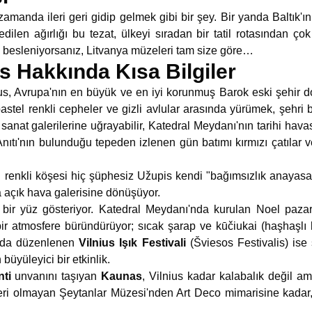
amanda ileri geri gidip gelmek gibi bir şey. Bir yanda Baltık'ın
ilen ağırlığı bu tezat, ülkeyi sıradan bir tatil rotasından çok
 besleniyorsanız, Litvanya müzeleri tam size göre…
s Hakkında Kısa Bilgiler
us, Avrupa'nın en büyük ve en iyi korunmuş Barok eski şehir d
pastel renkli cepheler ve gizli avlular arasında yürümek, şehri 
sanat galerilerine uğrayabilir, Katedral Meydanı'nın tarihi havas
ıtı'nın bulunduğu tepeden izlenen gün batımı kırmızı çatılar ve 
n renkli köşesi hiç şüphesiz Užupis kendi "bağımsızlık anayas
 açık hava galerisine dönüşüyor.
 bir yüz gösteriyor. Katedral Meydanı'nda kurulan Noel paza
bir atmosfere büründürüyor; sıcak şarap ve kūčiukai (haşhaşlı
nda düzenlenen
Vilnius Işık Festivali
(Šviesos Festivalis) ise
büyüleyici bir etkinlik.
ti
unvanını taşıyan
Kaunas
, Vilnius kadar kalabalık değil a
ri olmayan Şeytanlar Müzesi'nden Art Deco mimarisine kadar