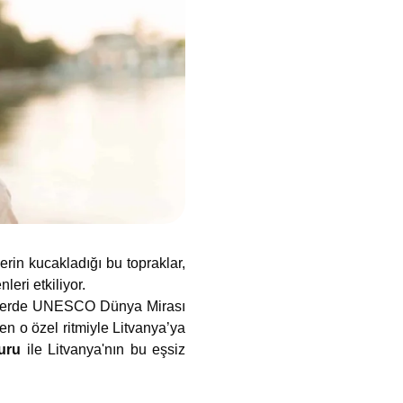
rin kucakladığı bu topraklar,
eri etkiliyor.
 Sizlerde UNESCO Dünya Mirası
ren o özel ritmiyle Litvanya’ya
uru
ile Litvanya'nın bu eşsiz