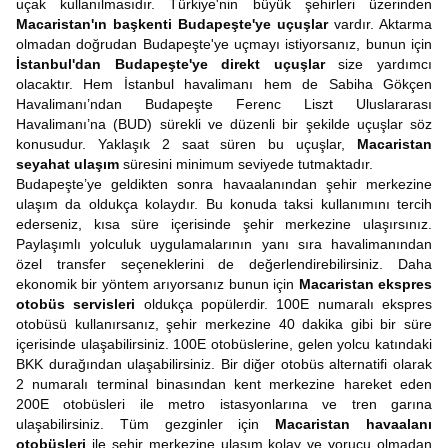
uçak kullanılmasıdır. Türkiye'nin büyük şehirleri üzerinden
Macaristan'ın başkenti Budapeşte'ye uçuşlar
vardır. Aktarma
olmadan doğrudan Budapeşte'ye uçmayı istiyorsanız, bunun için
İstanbul'dan Budapeşte'ye direkt uçuşlar
size yardımcı
olacaktır. Hem İstanbul havalimanı hem de Sabiha Gökçen
Havalimanı’ndan Budapeşte Ferenc Liszt Uluslararası
Havalimanı’na (BUD) sürekli ve düzenli bir şekilde uçuşlar söz
konusudur. Yaklaşık 2 saat süren bu uçuşlar,
Macaristan
seyahat ulaşım
süresini minimum seviyede tutmaktadır.
Budapeşte’ye geldikten sonra havaalanından şehir merkezine
ulaşım da oldukça kolaydır. Bu konuda taksi kullanımını tercih
ederseniz, kısa süre içerisinde şehir merkezine ulaşırsınız.
Paylaşımlı yolculuk uygulamalarının yanı sıra havalimanından
özel transfer seçeneklerini de değerlendirebilirsiniz. Daha
ekonomik bir yöntem arıyorsanız bunun için
Macaristan ekspres
otobüs servisleri
oldukça popülerdir. 100E numaralı ekspres
otobüsü kullanırsanız, şehir merkezine 40 dakika gibi bir süre
içerisinde ulaşabilirsiniz. 100E otobüslerine, gelen yolcu katındaki
BKK durağından ulaşabilirsiniz. Bir diğer otobüs alternatifi olarak
2 numaralı terminal binasından kent merkezine hareket eden
200E otobüsleri ile metro istasyonlarına ve tren garına
ulaşabilirsiniz. Tüm gezginler için
Macaristan havaalanı
otobüsleri
ile şehir merkezine ulaşım kolay ve yorucu olmadan