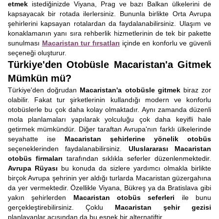
etmek
istediğinizde Viyana, Prag ve bazı Balkan ülkelerini de
kapsayacak bir rotada ilerlersiniz. Bununla birlikte Orta Avrupa
şehirlerini kapsayan rotalardan da faydalanabilirsiniz. Ulaşım ve
konaklamanın yanı sıra rehberlik hizmetlerinin de tek bir pakette
sunulması
Macaristan tur fırsatları
içinde en konforlu ve güvenli
seçeneği oluşturur.
Türkiye'den Otobüsle Macaristan'a Gitmek
Mümkün mü?
Türkiye'den doğrudan
Macaristan'a otobüsle gitmek
biraz zor
olabilir. Fakat tur şirketlerinin kullandığı modern ve konforlu
otobüslerle bu çok daha kolay olmaktadır. Aynı zamanda düzenli
mola planlamaları yapılarak yolculuğu çok daha keyifli hale
getirmek mümkündür. Diğer taraftan Avrupa'nın farklı ülkelerinde
seyahatte ise
Macaristan şehirlerine yönelik otobüs
seçeneklerinden faydalanabilirsiniz.
Uluslararası Macaristan
otobüs firmaları
tarafından sıklıkla seferler düzenlenmektedir.
Avrupa Rüyası
bu konuda da sizlere yardımcı olmakla birlikte
birçok Avrupa şehrinin yer aldığı turlarda Macaristan güzergahına
da yer vermektedir. Özellikle Viyana, Bükreş ya da Bratislava gibi
yakın şehirlerden
Macaristan otobüs seferleri
ile bunu
gerçekleştirebilirsiniz. Çoklu
Macaristan şehir gezisi
planlayanlar açısından da bu esnek bir alternatiftir.