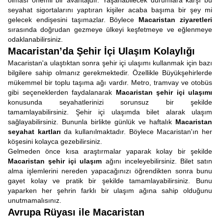
olması önemli bir avantajdır. Yaşanabilecek durumlara karşı bu
seyahat sigortalarını yaptıran kişiler acaba başıma bir şey mi
gelecek endişesini taşımazlar. Böylece
Macaristan ziyaretleri
sırasında doğrudan gezmeye ülkeyi keşfetmeye ve eğlenmeye
odaklanabilirsiniz.
Macaristan’da Şehir İçi Ulaşım Kolaylığı
Macaristan'a ulaştıktan sonra şehir içi ulaşımı kullanmak için bazı
bilgilere sahip olmanız gerekmektedir. Özellikle Büyükşehirlerde
mükemmel bir toplu taşıma ağı vardır. Metro, tramvay ve otobüs
gibi seçeneklerden faydalanarak
Macaristan şehir içi ulaşımı
konusunda seyahatlerinizi sorunsuz bir şekilde
tamamlayabilirsiniz. Şehir içi ulaşımda bilet alarak ulaşım
sağlayabilirsiniz. Bununla birlikte günlük ve haftalık
Macaristan
seyahat kartları
da kullanılmaktadır. Böylece Macaristan'ın her
köşesini kolayca gezebilirsiniz.
Gelmeden önce kısa araştırmalar yaparak kolay bir şekilde
Macaristan şehir içi ulaşım
ağını inceleyebilirsiniz. Bilet satın
alma işlemlerini nereden yapacağınızı öğrendikten sonra bunu
gayet kolay ve pratik bir şekilde tamamlayabilirsiniz. Bunu
yaparken her şehrin farklı bir ulaşım ağına sahip olduğunu
unutmamalısınız.
Avrupa Rüyası ile Macaristan