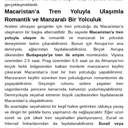
gerçekleşmektedir.
Macaristan’a Tren Yoluyla Ulaşımla
Romantik ve Manzaralı Bir Yolculuk
Acelesi olmayan gezginler için tren yolculuğu da Macaristan'a
ulaşmanın bir başka alternatifidir. Bu sayede
Macaristan'a tren
yoluyla ulaşım
ile romantik ve manzaralı bir yolculuk
deneyiminin tadını çıkarabilirsiniz. Bunun için Avrupa'nın ana
demiryolu ağlarından faydalanabilirsiniz. Birçok Avrupa
ülkesinden
Budapeşte'ye tren ile erişim
mümkündür. Viyana
üzerinden 2,5 saat, Prag üzerinden 6,5 saat ya da Almanya'nın
birçok farklı bölgesinden kalkan trenlerle manzaranın keyfini
çıkararak Macaristan’a özel bir tren yolculuğu yapabilirsiniz.
Manzaranın keyfini sürerken tren yolculuğunun romantizmini de
yaşayabilirsiniz. Geçmişin ruhunu sizlere yaşatan tren
vagonlarında pencere kenarında kahvenizi yudumlayabilirsiniz.
Demiryoluyla seyahat etmenin büyük cazibesinden faydalanarak
Macaristan'a ulaşabilirsiniz.
Bu avantajlar seyahatinizi bir keşif haline getirirken oldukça yavaş
ve dingin bir şekilde bunu yapmanızı da sağlayacaktır. Eğer uzun
süreli ve çok ülkeli tren seyahatleri planlıyorsanız, Eurail ve
Interrail İmkanlarından da faydalanabilirsiniz.
Eurail veya