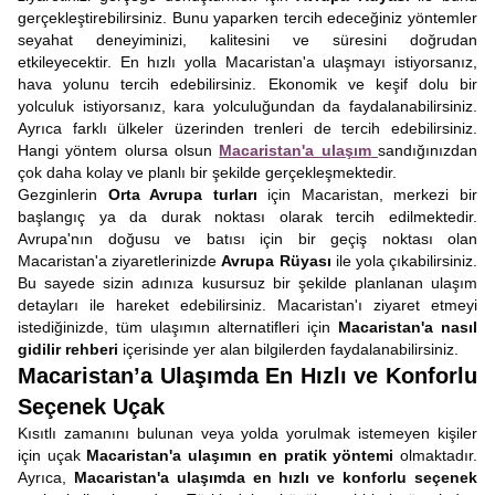
gerçekleştirebilirsiniz. Bunu yaparken tercih edeceğiniz yöntemler
seyahat deneyiminizi, kalitesini ve süresini doğrudan
etkileyecektir. En hızlı yolla Macaristan'a ulaşmayı istiyorsanız,
hava yolunu tercih edebilirsiniz. Ekonomik ve keşif dolu bir
yolculuk istiyorsanız, kara yolculuğundan da faydalanabilirsiniz.
Ayrıca farklı ülkeler üzerinden trenleri de tercih edebilirsiniz.
Hangi yöntem olursa olsun
Macaristan'a ulaşım
sandığınızdan
çok daha kolay ve planlı bir şekilde gerçekleşmektedir.
Gezginlerin
Orta Avrupa turları
için Macaristan, merkezi bir
başlangıç ya da durak noktası olarak tercih edilmektedir.
Avrupa'nın doğusu ve batısı için bir geçiş noktası olan
Macaristan'a ziyaretlerinizde
Avrupa Rüyası
ile yola çıkabilirsiniz.
Bu sayede sizin adınıza kusursuz bir şekilde planlanan ulaşım
detayları ile hareket edebilirsiniz. Macaristan'ı ziyaret etmeyi
istediğinizde, tüm ulaşımın alternatifleri için
Macaristan'a nasıl
gidilir rehberi
içerisinde yer alan bilgilerden faydalanabilirsiniz.
Macaristan’a Ulaşımda En Hızlı ve Konforlu
Seçenek Uçak
Kısıtlı zamanını bulunan veya yolda yorulmak istemeyen kişiler
için uçak
Macaristan'a ulaşımın en pratik yöntemi
olmaktadır.
Ayrıca,
Macaristan'a ulaşımda en hızlı ve konforlu seçenek