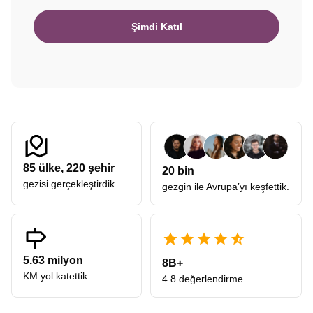
Şimdi Katıl
85
ülke,
220
şehir
20 bin
gezisi gerçekleştirdik.
gezgin ile Avrupa’yı keşfettik.
5.63 milyon
8B+
KM yol katettik.
4.8 değerlendirme