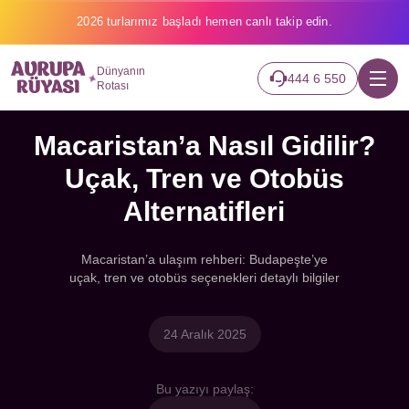
2026 turlarımız başladı hemen canlı takip edin.
Dünyanın
444 6 550
Rotası
Macaristan’a Nasıl Gidilir?
Uçak, Tren ve Otobüs
Alternatifleri
Macaristan’a ulaşım rehberi: Budapeşte’ye
uçak, tren ve otobüs seçenekleri detaylı bilgiler
24 Aralık 2025
Bu yazıyı paylaş: