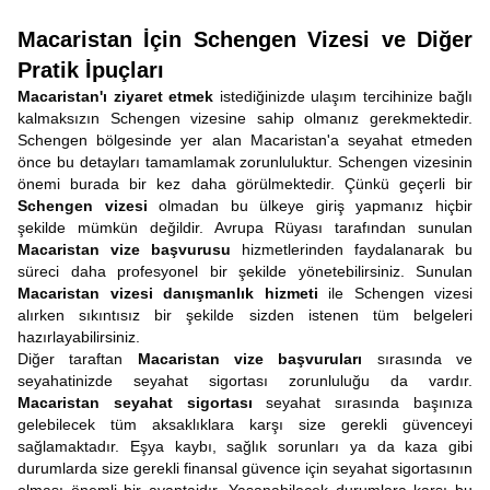
Macaristan İçin Schengen Vizesi ve Diğer
Pratik İpuçları
Macaristan'ı ziyaret etmek
istediğinizde ulaşım tercihinize bağlı
kalmaksızın Schengen vizesine sahip olmanız gerekmektedir.
Schengen bölgesinde yer alan Macaristan'a seyahat etmeden
önce bu detayları tamamlamak zorunluluktur. Schengen vizesinin
önemi burada bir kez daha görülmektedir. Çünkü geçerli bir
Schengen vizesi
olmadan bu ülkeye giriş yapmanız hiçbir
şekilde mümkün değildir. Avrupa Rüyası tarafından sunulan
Macaristan vize başvurusu
hizmetlerinden faydalanarak bu
süreci daha profesyonel bir şekilde yönetebilirsiniz. Sunulan
Macaristan vizesi danışmanlık hizmeti
ile Schengen vizesi
alırken sıkıntısız bir şekilde sizden istenen tüm belgeleri
hazırlayabilirsiniz.
Diğer taraftan
Macaristan vize başvuruları
sırasında ve
seyahatinizde seyahat sigortası zorunluluğu da vardır.
Macaristan seyahat sigortası
seyahat sırasında başınıza
gelebilecek tüm aksaklıklara karşı size gerekli güvenceyi
sağlamaktadır. Eşya kaybı, sağlık sorunları ya da kaza gibi
durumlarda size gerekli finansal güvence için seyahat sigortasının