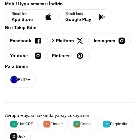
Mobil Uygulamamızı İndirin
Şimdi İndir
Şimdi İndir
App Store
Google Play
Bizi Takip Edin
Facebook
X Platform
Instagram
Youtube
Pinterest
Para Birimi
EUR
Avrupa Rüyası hakkında yapay zekaya sor
ChatGPT
Claude
Gemini
Perplexity
G
C
G
P
Grok
X