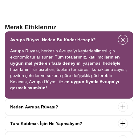
Merak Ettikleriniz
Avrupa Rüyası Neden Bu Kadar Hesaplı?
Avrupa Rüyası, herkesin Avrupa’yı keşfedebilmesi için
ekonomik turlar sunar. Tüm rotalarımız, katılımcıların
en
uygun maliyetle en fazla deneyimi
yaşaması hedefiyle
hazırlanır. Tur ücretleri; toplam tur süresi, konaklama sayısı,
gezilen şehirler ve sezona göre değişiklik gösterebilir.
Kısacası, Avrupa Rüyası ile
en uygun fiyatla Avrupa’yı
gezmek mümkün!
Neden Avrupa Rüyası?
Avrupa Rüyası ile ekonomik bir şekilde
tek seferde birçok
Tura Katılmak İçin Ne Yapmalıyım?
ülkeyi
keşfedin! Ekstra tur ücreti yok, tüm geziler fiyata
dahil.
Profesyonel kokartlı rehberler
,
konforlu oteller
ve
Tur sayfasındaki
“Başvuru Yap”
formunu doldurun ve
benzersiz rotalar
ile Avrupa’yı en keyifli şekilde yaşayın.