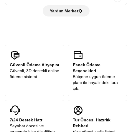
otobüste bilgilendirme yapılır, ardından rehber eşliğinde
de hiç sorun değil rehberlerimiz her adımda yanınızda!
Hayır, ödemezsiniz. Avrupa Rüyası,
“tüm ekstra turlar
şehir turu gerçekleştirilir. Tarihi yerleri gezer, rehberimizden
Yardım Merkezi
dahil”
anlayışıyla hareket eder ve sizden
hiçbir ekstra tur
öneriler alır ve sonrasında verilen
serbest zamanda
şehri
ücreti
talep etmez. Turlarımızdaki tüm ekstra geziler
kendi temponuzda deneyimleyebilirsiniz.
katılımcılarımıza hediye olarak dahildir.
Güvenli Ödeme Altyapısı
Esnek Ödeme
Güvenli, 3D destekli online
Seçenekleri
ödeme sistemi
Bütçene uygun ödeme
planı ile hayalindeki tura
çık.
7/24 Destek Hattı
Tur Öncesi Hazırlık
Seyahat öncesi ve
Rehberi
sırasında bize dilediğiniz
Vize süreci, valiz listesi,