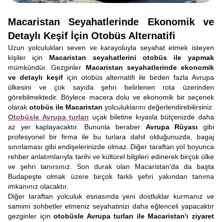
Macaristan Seyahatlerinde Ekonomik ve
Detaylı Keşif İçin Otobüs Alternatifi
Uzun yolculukları seven ve karayoluyla seyahat etmek isteyen
kişiler için
Macaristan seyahatlerini otobüs ile yapmak
mümkündür. Gezginler
Macaristan seyahatlerinde ekonomik
ve detaylı keşif
için otobüs alternatifi ile birden fazla Avrupa
ülkesini ve çok sayıda şehri belirlenen rota üzerinden
görebilmektedir. Böylece macera dolu ve ekonomik bir seçenek
olarak
otobüs ile Macaristan
yolculuklarını değerlendirebilirsiniz.
Otobüsle Avrupa turları
uçak biletine kıyasla bütçenizde daha
az yer kaplayacaktır. Bununla beraber
Avrupa Rüyası
gibi
profesyonel bir firma ile bu turlara dahil olduğunuzda, bagaj
sınırlaması gibi endişelerinizde olmaz. Diğer taraftan yol boyunca
rehber anlatımlarıyla tarihi ve kültürel bilgileri edinerek birçok ülke
ve şehri tanırsınız. Son durak olan Macaristan'da da başta
Budapeşte olmak üzere birçok farklı şehri yakından tanıma
imkanınız olacaktır.
Diğer taraftan yolculuk esnasında yeni dostluklar kurmanız ve
samimi sohbetler etmeniz seyahatinizi daha eğlenceli yapacaktır
gezginler için
otobüsle Avrupa turları ile Macaristan'ı ziyaret