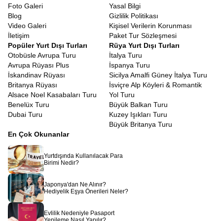
Foto Galeri
Yasal Bilgi
Blog
Gizlilik Politikası
Video Galeri
Kişisel Verilerin Korunması
İletişim
Paket Tur Sözleşmesi
Popüler Yurt Dışı Turları
Rüya Yurt Dışı Turları
Otobüsle Avrupa Turu
İtalya Turu
Avrupa Rüyası Plus
İspanya Turu
İskandinav Rüyası
Sicilya Amalfi Güney İtalya Turu
Britanya Rüyası
İsviçre Alp Köyleri & Romantik
Alsace Noel Kasabaları Turu
Yol Turu
Benelüx Turu
Büyük Balkan Turu
Dubai Turu
Kuzey Işıkları Turu
Büyük Britanya Turu
En Çok Okunanlar
Yurtdışında Kullanılacak Para
Birimi Nedir?
Japonya'dan Ne Alınır?
Hediyelik Eşya Önerileri Neler?
Evlilik Nedeniyle Pasaport
Yenileme Nasıl Yapılır?