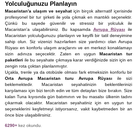
Yolculuğunuzu Planlayın
Macaristan'a ulaşım ve seyahat
için birçok alternatif içerisinde
profesyonel bir tur şirketi ile yola çıkmak en mantıklı seçenektir.
Çünkü bu sayede güvenilir ve stressiz bir yolculuk ile
Macaristan'a ulaşabilirsiniz. Bu kapsamda
Avrupa Rüyası
ile
Macaristan yolculuğunuzu planlayın ve keyifli bir tatil deneyimine
sahip olun. Siz vizenizi hazırlarken size yardımcı olan Avrupa
Rüyası en konforlu ulaşım araçlarını ve en merkezi konaklamayı
sizin adınıza seçecektir. Zaten en uygun
Macaristan tur
paketleri
ile bu seyahate çıkmaya karar verdiğinizde sizin için en
zengin rota çoktan planlanmıştır.
Uçakla, trenle ya da otobüsle olması fark etmeksizin konforlu bir
Orta Avrupa Macaristan turu
Avrupa Rüyası
ile sizi
beklemektedir. Macaristan seyahatinizin beklentilerinizi
karşılaması için bizi tercih edin ve tüm detayları bize bırakın. Size
kalan Tuna kıyısında gün batımının ve bu masalsı ülkenin tadını
çıkarmak olacaktır. Macaristan seyahatiniz için en uygun tur
seçeneklerini keşfetmeyi istiyorsanız, vakit kaybetmeden bir an
önce bize ulaşabilirsiniz.
6290+
kez okundu.