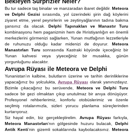
Bekleyen Sürprizler Neler?
Bu tur sadece taş binalar ve manzaradan ibaret değildir.
Meteora
ve Delphi Gezisi
sırasında, yol üzerindeki şirin dağ köylerini
ziyaret etme, yerel peynirlerin ve zeytinyağlarının tadına bakma
şansınız da olacak.
Delphi Tapınakları ve Manastır Turu
kombinasyonu hem paganizmin hem de Hıristiyanlığın en önemli
merkezlerini görmenizi sağlarken, Yunan mutfağının lezzetleriyle
de ruhunuzu olduğu kadar midenizi de doyurur.
Meteora
Manastırları Turu
sonrasında Kastraki köyünde içeceğiniz bir
Yunan kahvesi veya yiyeceğiniz bir musakka, günün
yorgunluğunu alacaktır.
Avrupa Rüyası ile Meteora ve Delphi
Yunanistan’ın kalbine, bulutların üzerine ve tarihin derinliklerine
yapacağınız bu yolculukta,
Avrupa Rüyası
olarak yanınızdayız.
Bizimle çıkacağınız bu serüvende,
Meteora ve Delphi Turu
sadece bir gezi olmaktan çıkıp unutulmaz bir anıya dönüşüyor.
Profesyonel rehberlerimiz, konforlu otobüslerimiz ve özenle
seçilmiş rotalarımızla, sizleri yorucu planlama süreçlerinden
kurtarıyoruz.
Siz hayal edin, biz gerçekleştirelim.
Avrupa Rüyası
farkıyla,
Meteora Manastırları
’nın gölgesinde huzuru bulacak,
Delphi
Antik Kenti
’nin gizemli sokaklarında kaybolacaksınız.
Meteora