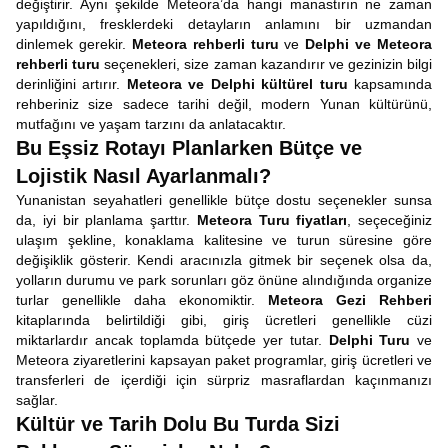
değiştirir. Aynı şekilde Meteora’da hangi manastırın ne zaman
yapıldığını, fresklerdeki detayların anlamını bir uzmandan
dinlemek gerekir.
Meteora rehberli turu
ve
Delphi ve Meteora
rehberli turu
seçenekleri, size zaman kazandırır ve gezinizin bilgi
derinliğini artırır.
Meteora ve Delphi kültürel turu
kapsamında
rehberiniz size sadece tarihi değil, modern Yunan kültürünü,
mutfağını ve yaşam tarzını da anlatacaktır.
Bu Eşsiz Rotayı Planlarken Bütçe ve
Lojistik Nasıl Ayarlanmalı?
Yunanistan seyahatleri genellikle bütçe dostu seçenekler sunsa
da, iyi bir planlama şarttır.
Meteora Turu fiyatları
, seçeceğiniz
ulaşım şekline, konaklama kalitesine ve turun süresine göre
değişiklik gösterir. Kendi aracınızla gitmek bir seçenek olsa da,
yolların durumu ve park sorunları göz önüne alındığında organize
turlar genellikle daha ekonomiktir.
Meteora Gezi Rehberi
kitaplarında belirtildiği gibi, giriş ücretleri genellikle cüzi
miktarlardır ancak toplamda bütçede yer tutar.
Delphi Turu
ve
Meteora ziyaretlerini kapsayan paket programlar, giriş ücretleri ve
transferleri de içerdiği için sürpriz masraflardan kaçınmanızı
sağlar.
Kültür ve Tarih Dolu Bu Turda Sizi