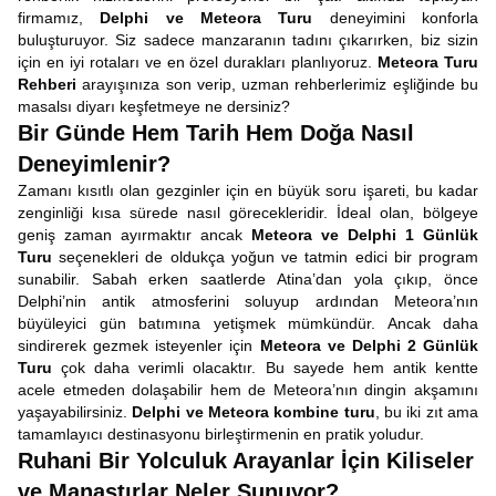
firmamız,
Delphi ve Meteora Turu
deneyimini konforla
buluşturuyor. Siz sadece manzaranın tadını çıkarırken, biz sizin
için en iyi rotaları ve en özel durakları planlıyoruz.
Meteora Turu
Rehberi
arayışınıza son verip, uzman rehberlerimiz eşliğinde bu
masalsı diyarı keşfetmeye ne dersiniz?
Bir Günde Hem Tarih Hem Doğa Nasıl
Deneyimlenir?
Zamanı kısıtlı olan gezginler için en büyük soru işareti, bu kadar
zenginliği kısa sürede nasıl görecekleridir. İdeal olan, bölgeye
geniş zaman ayırmaktır ancak
Meteora ve Delphi 1 Günlük
Turu
seçenekleri de oldukça yoğun ve tatmin edici bir program
sunabilir. Sabah erken saatlerde Atina’dan yola çıkıp, önce
Delphi’nin antik atmosferini soluyup ardından Meteora’nın
büyüleyici gün batımına yetişmek mümkündür. Ancak daha
sindirerek gezmek isteyenler için
Meteora ve Delphi 2 Günlük
Turu
çok daha verimli olacaktır. Bu sayede hem antik kentte
acele etmeden dolaşabilir hem de Meteora’nın dingin akşamını
yaşayabilirsiniz.
Delphi ve Meteora kombine turu
, bu iki zıt ama
tamamlayıcı destinasyonu birleştirmenin en pratik yoludur.
Ruhani Bir Yolculuk Arayanlar İçin Kiliseler
ve Manastırlar Neler Sunuyor?