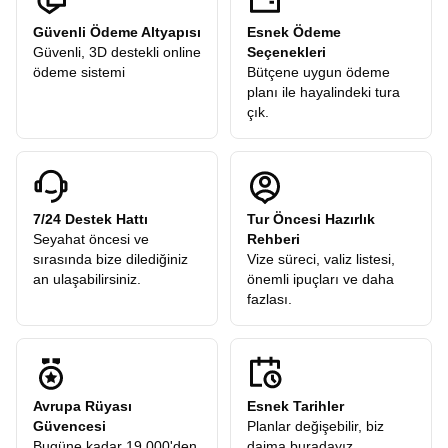
Güvenli Ödeme Altyapısı
Esnek Ödeme
Güvenli, 3D destekli online
Seçenekleri
ödeme sistemi
Bütçene uygun ödeme
planı ile hayalindeki tura
çık.
7/24 Destek Hattı
Tur Öncesi Hazırlık
Seyahat öncesi ve
Rehberi
sırasında bize dilediğiniz
Vize süreci, valiz listesi,
an ulaşabilirsiniz.
önemli ipuçları ve daha
fazlası.
Avrupa Rüyası
Esnek Tarihler
Güvencesi
Planlar değişebilir, biz
Bugüne kadar 19.000'den
daima buradayız.