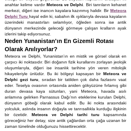
anahtar kelime vardır
Meteora ve Delphi
. Biri tanrıların kehanet
merkezi, diğeri ise inancın kayalara kazınmış halidir. Bir
Meteora
Delphi Turu
hayal edin ki, sabahın ilk ışıklarıyla devasa kayaların
üzerindeki manastırları selamlıyor, öğleden sonra ise antik
dünyanın merkezinde geleceği görmeye çalışan kralların ayak
izlerini takip ediyorsunuz.
Neden Yunanistan’ın En Gizemli Rotası
Olarak Anılıyorlar?
Meteora ve Delphi, Yunanistan’ın en mistik ve görsel olarak en
çarpıcı iki noktasıdır. Biri doğanın fizik kurallarını zorlayan jeolojik
oluşumlarıyla, diğeri ise insanlık tarihine yön veren mitolojik
hikayeleriyle ünlüdür. Bu iki bölgeyi kapsayan bir
Meteora ve
Delphi gezi turu
, sıradan bir tatilden çok daha fazlasını vaat
eder. Teselya ovasının ortasında aniden gökyüzüne fırlamış gibi
duran devasa kaya sütunları, yani Meteora, havada asılı
anlamına gelirken Parnassus Dağı’nın eteklerine kurulan Delphi,
dünyanın göbeği olarak kabul edilir. Bu iki nokta arasındaki
yolculuk, aslında insanın doğayla ve tanrısallıkla kurduğu ilişkinin
bir özetidir.
Meteora ve Delphi tarihi turu
kapsamında
göreceğiniz her detay, size antik çağlardan orta çağa uzanan bir
zaman tünelinde olduğunuzu hissettirecektir.