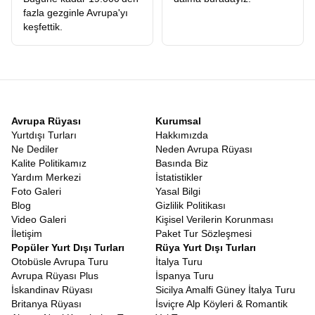
fazla gezginle Avrupa'yı
keşfettik.
Avrupa Rüyası
Kurumsal
Yurtdışı Turları
Hakkımızda
Ne Dediler
Neden Avrupa Rüyası
Kalite Politikamız
Basında Biz
Yardım Merkezi
İstatistikler
Foto Galeri
Yasal Bilgi
Blog
Gizlilik Politikası
Video Galeri
Kişisel Verilerin Korunması
İletişim
Paket Tur Sözleşmesi
Popüler Yurt Dışı Turları
Rüya Yurt Dışı Turları
Otobüsle Avrupa Turu
İtalya Turu
Avrupa Rüyası Plus
İspanya Turu
İskandinav Rüyası
Sicilya Amalfi Güney İtalya Turu
Britanya Rüyası
İsviçre Alp Köyleri & Romantik