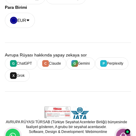
Para Birimi
EUR
Avrupa Rüyası hakkında yapay zekaya sor
ChatGPT
Claude
Gemini
Perplexity
G
C
G
P
Grok
X
AVRUPA RÜYASI TÜRSAB (Türkiye Seyahat Acenteler Birliği) bünyesinde
faaliyet gösteren, A grubu bir seyahat acentasıdır.
Software, Design & Development: Webimonline