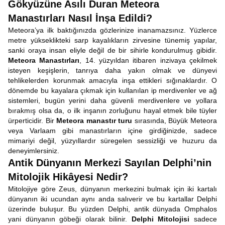
Gökyüzüne Asılı Duran Meteora
Manastırları Nasıl İnşa Edildi?
Meteora’ya ilk baktığınızda gözlerinize inanamazsınız. Yüzlerce
metre yükseklikteki sarp kayalıkların zirvesine tünemiş yapılar,
sanki oraya insan eliyle değil de bir sihirle kondurulmuş gibidir.
Meteora Manastırları
, 14. yüzyıldan itibaren inzivaya çekilmek
isteyen keşişlerin, tanrıya daha yakın olmak ve dünyevi
tehlikelerden korunmak amacıyla inşa ettikleri sığınaklardır. O
dönemde bu kayalara çıkmak için kullanılan ip merdivenler ve ağ
sistemleri, bugün yerini daha güvenli merdivenlere ve yollara
bırakmış olsa da, o ilk inşanın zorluğunu hayal etmek bile tüyler
ürperticidir. Bir
Meteora manastır turu
sırasında, Büyük Meteora
veya Varlaam gibi manastırların içine girdiğinizde, sadece
mimariyi değil, yüzyıllardır süregelen sessizliği ve huzuru da
deneyimlersiniz.
Antik Dünyanın Merkezi Sayılan Delphi’nin
Mitolojik Hikâyesi Nedir?
Mitolojiye göre Zeus, dünyanın merkezini bulmak için iki kartalı
dünyanın iki ucundan aynı anda salıverir ve bu kartallar Delphi
üzerinde buluşur. Bu yüzden Delphi, antik dünyada Omphalos
yani dünyanın göbeği olarak bilinir.
Delphi Mitolojisi
sadece