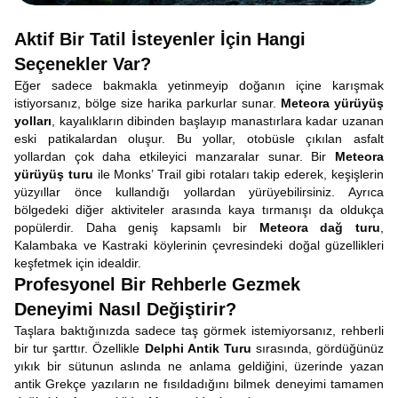
Aktif Bir Tatil İsteyenler İçin Hangi
Seçenekler Var?
Eğer sadece bakmakla yetinmeyip doğanın içine karışmak
istiyorsanız, bölge size harika parkurlar sunar.
Meteora yürüyüş
yolları
, kayalıkların dibinden başlayıp manastırlara kadar uzanan
eski patikalardan oluşur. Bu yollar, otobüsle çıkılan asfalt
yollardan çok daha etkileyici manzaralar sunar. Bir
Meteora
yürüyüş turu
ile Monks’ Trail gibi rotaları takip ederek, keşişlerin
yüzyıllar önce kullandığı yollardan yürüyebilirsiniz. Ayrıca
bölgedeki diğer aktiviteler arasında kaya tırmanışı da oldukça
popülerdir. Daha geniş kapsamlı bir
Meteora dağ turu
,
Kalambaka ve Kastraki köylerinin çevresindeki doğal güzellikleri
keşfetmek için idealdir.
Profesyonel Bir Rehberle Gezmek
Deneyimi Nasıl Değiştirir?
Taşlara baktığınızda sadece taş görmek istemiyorsanız, rehberli
bir tur şarttır. Özellikle
Delphi Antik Turu
sırasında, gördüğünüz
yıkık bir sütunun aslında ne anlama geldiğini, üzerinde yazan
antik Grekçe yazıların ne fısıldadığını bilmek deneyimi tamamen