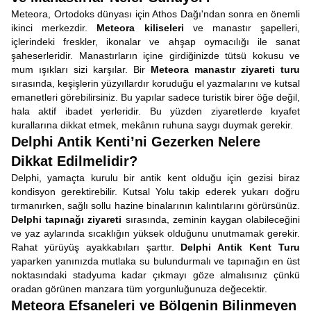
Meteora, Ortodoks dünyası için Athos Dağı'ndan sonra en önemli
ikinci merkezdir.
Meteora kiliseleri
ve manastır şapelleri,
içlerindeki freskler, ikonalar ve ahşap oymacılığı ile sanat
şaheserleridir. Manastırların içine girdiğinizde tütsü kokusu ve
mum ışıkları sizi karşılar. Bir
Meteora manastır ziyareti turu
sırasında, keşişlerin yüzyıllardır koruduğu el yazmalarını ve kutsal
emanetleri görebilirsiniz. Bu yapılar sadece turistik birer öğe değil,
hala aktif ibadet yerleridir. Bu yüzden ziyaretlerde kıyafet
kurallarına dikkat etmek, mekânın ruhuna saygı duymak gerekir.
Delphi Antik Kenti’ni Gezerken Nelere
Dikkat Edilmelidir?
Delphi, yamaçta kurulu bir antik kent olduğu için gezisi biraz
kondisyon gerektirebilir. Kutsal Yolu takip ederek yukarı doğru
tırmanırken, sağlı sollu hazine binalarının kalıntılarını görürsünüz.
Delphi tapınağı ziyareti
sırasında, zeminin kaygan olabileceğini
ve yaz aylarında sıcaklığın yüksek olduğunu unutmamak gerekir.
Rahat yürüyüş ayakkabıları şarttır.
Delphi Antik Kent Turu
yaparken yanınızda mutlaka su bulundurmalı ve tapınağın en üst
noktasındaki stadyuma kadar çıkmayı göze almalısınız çünkü
oradan görünen manzara tüm yorgunluğunuza değecektir.
Meteora Efsaneleri ve Bölgenin Bilinmeyen