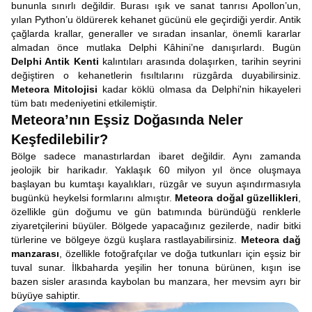
bununla sınırlı değildir. Burası ışık ve sanat tanrısı Apollon’un,
yılan Python’u öldürerek kehanet gücünü ele geçirdiği yerdir. Antik
çağlarda krallar, generaller ve sıradan insanlar, önemli kararlar
almadan önce mutlaka Delphi Kâhini’ne danışırlardı. Bugün
Delphi Antik Kenti
kalıntıları arasında dolaşırken, tarihin seyrini
değiştiren o kehanetlerin fısıltılarını rüzgârda duyabilirsiniz.
Meteora Mitolojisi
kadar köklü olmasa da Delphi'nin hikayeleri
tüm batı medeniyetini etkilemiştir.
Meteora’nın Eşsiz Doğasında Neler
Keşfedilebilir?
Bölge sadece manastırlardan ibaret değildir. Aynı zamanda
jeolojik bir harikadır. Yaklaşık 60 milyon yıl önce oluşmaya
başlayan bu kumtaşı kayalıkları, rüzgâr ve suyun aşındırmasıyla
bugünkü heykelsi formlarını almıştır.
Meteora doğal güzellikleri
,
özellikle gün doğumu ve gün batımında büründüğü renklerle
ziyaretçilerini büyüler. Bölgede yapacağınız gezilerde, nadir bitki
türlerine ve bölgeye özgü kuşlara rastlayabilirsiniz.
Meteora dağ
manzarası
, özellikle fotoğrafçılar ve doğa tutkunları için eşsiz bir
tuval sunar. İlkbaharda yeşilin her tonuna bürünen, kışın ise
bazen sisler arasında kaybolan bu manzara, her mevsim ayrı bir
büyüye sahiptir.