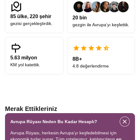
85
ülke,
220
şehir
20 bin
gezisi gerçekleştirdik.
gezgin ile Avrupa’yı keşfettik.
5.63 milyon
8B+
KM yol katettik.
4.8 değerlendirme
Merak Ettikleriniz
Avrupa Rüyası Neden Bu Kadar Hesaplı?
Avrupa Rüyası, herkesin Avrupa’yı keşfedebilmesi için
ekonomik turlar sunar. Tüm rotalarımız, katılımcıların
en