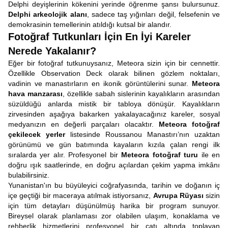
Delphi deyişlerinin kökenini yerinde öğrenme şansı bulursunuz.
Delphi arkeolojik alanı
, sadece taş yığınları değil, felsefenin ve
demokrasinin temellerinin atıldığı kutsal bir alandır.
Fotoğraf Tutkunları İçin En İyi Kareler
Nerede Yakalanır?
Eğer bir fotoğraf tutkunuysanız, Meteora sizin için bir cennettir.
Özellikle Observation Deck olarak bilinen gözlem noktaları,
vadinin ve manastırların en ikonik görüntülerini sunar.
Meteora
hava manzarası
, özellikle sabah sislerinin kayalıkların arasından
süzüldüğü anlarda mistik bir tabloya dönüşür. Kayalıkların
zirvesinden aşağıya bakarken yakalayacağınız kareler, sosyal
medyanızın en değerli parçaları olacaktır.
Meteora fotoğraf
çekilecek yerler
listesinde Roussanou Manastırı’nın uzaktan
görünümü ve gün batımında kayaların kızıla çalan rengi ilk
sıralarda yer alır. Profesyonel bir
Meteora fotoğraf turu
ile en
doğru ışık saatlerinde, en doğru açılardan çekim yapma imkânı
bulabilirsiniz.
Yunanistan'ın bu büyüleyici coğrafyasında, tarihin ve doğanın iç
içe geçtiği bir maceraya atılmak istiyorsanız,
Avrupa Rüyası
sizin
için tüm detayları düşünülmüş harika bir program sunuyor.
Bireysel olarak planlaması zor olabilen ulaşım, konaklama ve
rehberlik hizmetlerini profesyonel bir çatı altında toplayan