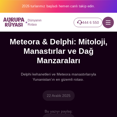
2026 turlarımız başladı hemen canlı takip edin.
Dünyanın
444 6 550
Rotası
Meteora & Delphi: Mitoloji,
Manastırlar ve Dağ
Manzaraları
Delphi kehanetleri ve Meteora manastırlarıyla
Yunanistan’ın en gizemli rotası.
22 Aralık 2025
Bu yazıyı paylaş: