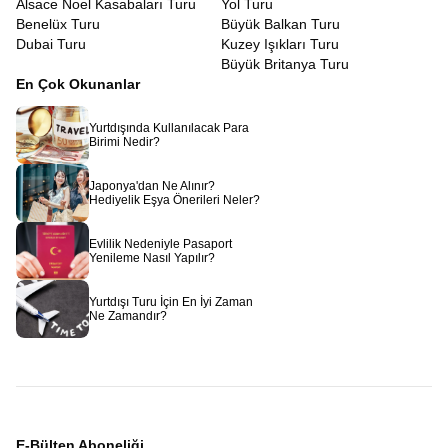
Alsace Noel Kasabaları Turu
Yol Turu
Benelüx Turu
Büyük Balkan Turu
Dubai Turu
Kuzey Işıkları Turu
Büyük Britanya Turu
En Çok Okunanlar
Yurtdışında Kullanılacak Para
Birimi Nedir?
Japonya'dan Ne Alınır?
Hediyelik Eşya Önerileri Neler?
Evlilik Nedeniyle Pasaport
Yenileme Nasıl Yapılır?
Yurtdışı Turu İçin En İyi Zaman
Ne Zamandır?
E-Bülten Aboneliği