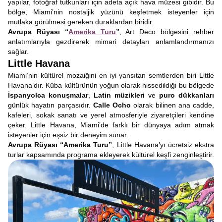
yapılar, fotoğraf tutkunları için adeta açık hava müzesi gibidir. Bu
bölge, Miami’nin nostaljik yüzünü keşfetmek isteyenler için
mutlaka görülmesi gereken duraklardan biridir.
Avrupa Rüyası “
Amerika Turu
”
, Art Deco bölgesini rehber
anlatımlarıyla gezdirerek mimari detayları anlamlandırmanızı
sağlar.
Little Havana
Miami’nin kültürel mozaiğini en iyi yansıtan semtlerden biri Little
Havana’dır. Küba kültürünün yoğun olarak hissedildiği bu bölgede
İspanyolca konuşmalar
,
Latin müzikleri
ve
puro dükkanları
günlük hayatın parçasıdır.
Calle Ocho
olarak bilinen ana cadde,
kafeleri, sokak sanatı ve yerel atmosferiyle ziyaretçileri kendine
çeker. Little Havana, Miami’de farklı bir dünyaya adım atmak
isteyenler için eşsiz bir deneyim sunar.
Avrupa Rüyası “Amerika Turu”
, Little Havana’yı ücretsiz ekstra
turlar kapsamında programa ekleyerek kültürel keşfi zenginleştirir.