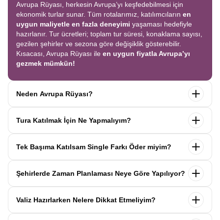
Avrupa Rüyası, herkesin Avrupa’yı keşfedebilmesi için
ekonomik turlar sunar. Tüm rotalarımız, katılımcıların
en
uygun maliyetle en fazla deneyimi
yaşaması hedefiyle
hazırlanır. Tur ücretleri; toplam tur süresi, konaklama sayısı,
gezilen şehirler ve sezona göre değişiklik gösterebilir.
Kısacası, Avrupa Rüyası ile
en uygun fiyatla Avrupa’yı
gezmek mümkün!
Neden Avrupa Rüyası?
Avrupa Rüyası ile ekonomik bir şekilde
tek seferde birçok
Tura Katılmak İçin Ne Yapmalıyım?
ülkeyi
keşfedin! Ekstra tur ücreti yok, tüm geziler fiyata
dahil.
Profesyonel kokartlı rehberler
,
konforlu oteller
ve
Tur sayfasındaki
“Başvuru Yap”
formunu doldurun ve
benzersiz rotalar
ile Avrupa’yı en keyifli şekilde yaşayın.
Tek Başıma Katılsam Single Farkı Öder miyim?
seyahat sözleşmesini
onaylayın.
İlk taksiti
ödediğinizde
kaydınız tamamlanır ve Avrupa Rüyası’yla yolculuğunuz
Hayır, ödemezsiniz. Avrupa Rüyası’nda tek başına
başlar!
Şehirlerde Zaman Planlaması Neye Göre Yapılıyor?
katıldığınızda
1000 Euro’ya varan single farkı
uygulanmaz.
Sizi, mesleğinize ve yaşınıza uygun bir
Avrupa Rüyası turlarındaki tüm zaman planlamaları,
uzman
katılımcı ile eşleştiririz; böylece
ek ücret ödemeden
Valiz Hazırlarken Nelere Dikkat Etmeliyim?
operasyon birimimiz tarafından önceden test edilip
en
konforlu bir şekilde seyahat edebilirsiniz.
verimli şekilde hazırlanmıştır. Her şehirde geçirilen süre;
Avrupa Rüyası turlarında her katılımcı
1 orta boy valiz
ve
1