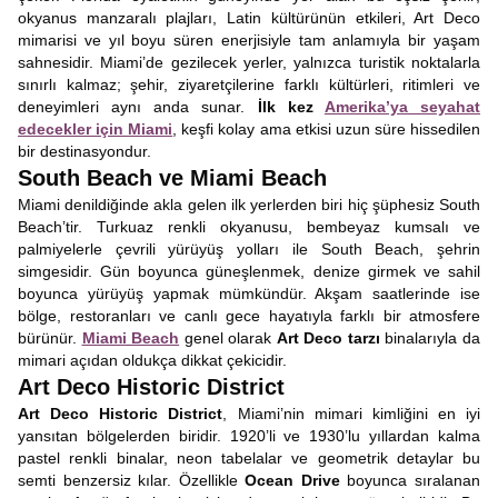
okyanus manzaralı plajları, Latin kültürünün etkileri, Art Deco
mimarisi ve yıl boyu süren enerjisiyle tam anlamıyla bir yaşam
sahnesidir. Miami’de gezilecek yerler, yalnızca turistik noktalarla
sınırlı kalmaz; şehir, ziyaretçilerine farklı kültürleri, ritimleri ve
deneyimleri aynı anda sunar.
İlk kez
Amerika’ya seyahat
edecekler için Miami
, keşfi kolay ama etkisi uzun süre hissedilen
bir destinasyondur.
South Beach ve Miami Beach
Miami denildiğinde akla gelen ilk yerlerden biri hiç şüphesiz South
Beach’tir. Turkuaz renkli okyanusu, bembeyaz kumsalı ve
palmiyelerle çevrili yürüyüş yolları ile South Beach, şehrin
simgesidir. Gün boyunca güneşlenmek, denize girmek ve sahil
boyunca yürüyüş yapmak mümkündür. Akşam saatlerinde ise
bölge, restoranları ve canlı gece hayatıyla farklı bir atmosfere
bürünür.
Miami Beach
genel olarak
Art Deco tarzı
binalarıyla da
mimari açıdan oldukça dikkat çekicidir.
Art Deco Historic District
Art Deco Historic District
, Miami’nin mimari kimliğini en iyi
yansıtan bölgelerden biridir. 1920’li ve 1930’lu yıllardan kalma
pastel renkli binalar, neon tabelalar ve geometrik detaylar bu
semti benzersiz kılar. Özellikle
Ocean Drive
boyunca sıralanan