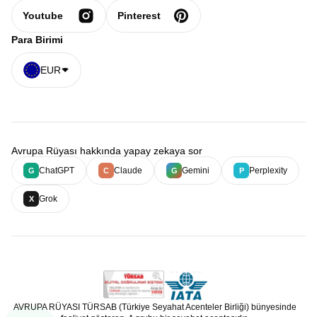
Youtube
Pinterest
Para Birimi
EUR
Avrupa Rüyası hakkında yapay zekaya sor
ChatGPT
Claude
Gemini
Perplexity
G
C
G
P
Grok
X
AVRUPA RÜYASI TÜRSAB (Türkiye Seyahat Acenteler Birliği) bünyesinde