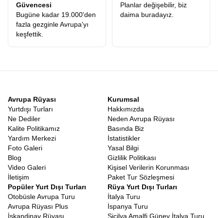
Güvencesi
Planlar değişebilir, biz
Bugüne kadar 19.000'den
daima buradayız.
fazla gezginle Avrupa'yı
keşfettik.
Avrupa Rüyası
Kurumsal
Yurtdışı Turları
Hakkımızda
Ne Dediler
Neden Avrupa Rüyası
Kalite Politikamız
Basında Biz
Yardım Merkezi
İstatistikler
Foto Galeri
Yasal Bilgi
Blog
Gizlilik Politikası
Video Galeri
Kişisel Verilerin Korunması
İletişim
Paket Tur Sözleşmesi
Popüler Yurt Dışı Turları
Rüya Yurt Dışı Turları
Otobüsle Avrupa Turu
İtalya Turu
Avrupa Rüyası Plus
İspanya Turu
İskandinav Rüyası
Sicilya Amalfi Güney İtalya Turu