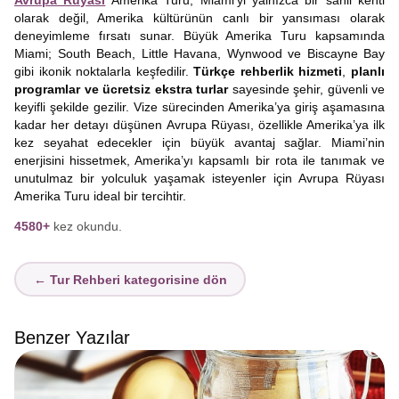
Avrupa Rüyası
Amerika Turu, Miami’yi yalnızca bir sahil kenti
olarak değil, Amerika kültürünün canlı bir yansıması olarak
deneyimleme fırsatı sunar. Büyük Amerika Turu kapsamında
Miami; South Beach, Little Havana, Wynwood ve Biscayne Bay
gibi ikonik noktalarla keşfedilir.
Türkçe rehberlik hizmeti
,
planlı
programlar ve ücretsiz ekstra turlar
sayesinde şehir, güvenli ve
keyifli şekilde gezilir. Vize sürecinden Amerika’ya giriş aşamasına
kadar her detayı düşünen Avrupa Rüyası, özellikle Amerika’ya ilk
kez seyahat edecekler için büyük avantaj sağlar. Miami’nin
enerjisini hissetmek, Amerika’yı kapsamlı bir rota ile tanımak ve
unutulmaz bir yolculuk yaşamak isteyenler için Avrupa Rüyası
Amerika Turu ideal bir tercihtir.
4580+
kez okundu.
← Tur Rehberi kategorisine dön
Benzer Yazılar