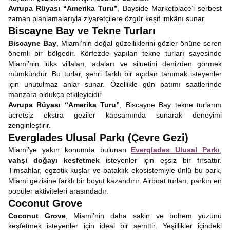
Avrupa Rüyası “Amerika Turu”
, Bayside Marketplace’i serbest
zaman planlamalarıyla ziyaretçilere özgür keşif imkânı sunar.
Biscayne Bay ve Tekne Turları
Biscayne Bay
, Miami’nin doğal güzelliklerini gözler önüne seren
önemli bir bölgedir. Körfezde yapılan tekne turları sayesinde
Miami’nin lüks villaları, adaları ve siluetini denizden görmek
mümkündür. Bu turlar, şehri farklı bir açıdan tanımak isteyenler
için unutulmaz anlar sunar. Özellikle gün batımı saatlerinde
manzara oldukça etkileyicidir.
Avrupa Rüyası “Amerika Turu”
, Biscayne Bay tekne turlarını
ücretsiz ekstra geziler kapsamında sunarak deneyimi
zenginleştirir.
Everglades Ulusal Parkı (Çevre Gezi)
Miami’ye yakın konumda bulunan
Everglades Ulusal Parkı
,
vahşi doğayı keşfetmek
isteyenler için eşsiz bir fırsattır.
Timsahlar, egzotik kuşlar ve bataklık ekosistemiyle ünlü bu park,
Miami gezisine farklı bir boyut kazandırır. Airboat turları, parkın en
popüler aktiviteleri arasındadır.
Coconut Grove
Coconut Grove
, Miami’nin daha sakin ve bohem yüzünü
keşfetmek isteyenler için ideal bir semttir. Yeşillikler içindeki