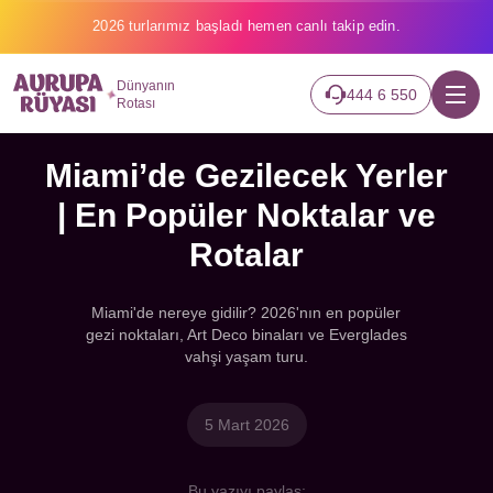
2026 turlarımız başladı hemen canlı takip edin.
Dünyanın
444 6 550
Rotası
Miami’de Gezilecek Yerler
| En Popüler Noktalar ve
Rotalar
Miami'de nereye gidilir? 2026'nın en popüler
gezi noktaları, Art Deco binaları ve Everglades
vahşi yaşam turu.
5 Mart 2026
Bu yazıyı paylaş: