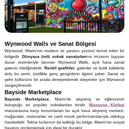
Wynwood Walls ve Sanat Bölgesi
Wynwood, Miami’nin modern ve yaratıcı yüzünü temsil eden bir
bölgedir.
Dünyaca ünlü sokak sanatçıları
nın imzasını taşıyan
duvar resimleriyle tanınan Wynwood Walls, açık hava sanat
galerisi niteliğindedir.
Renkli grafitiler
, galeriler ve butik kafelerle
dolu bu semt, özellikle genç gezginlerin ilgisini çeker. Sanat ve
şehir kültürünü bir arada deneyimlemek isteyenler için Wynwood
vazgeçilmezdir.
Bayside Marketplace
Bayside Marketplace
, Miami’de alışveriş ve eğlencenin
buluştuğu en popüler noktalardan biridir.
Biscayne Körfezi
manzarasına karşı konumlanan bu açık hava alışveriş merkezi;
mağazalar, restoranlar ve canlı müzik performanslarıyla oldukça
hareketlidir. Tekne turlarının da kalktığı bu bölge, Miami’nin sosyal
hayatını gözlemlemek için ideal bir duraktır.