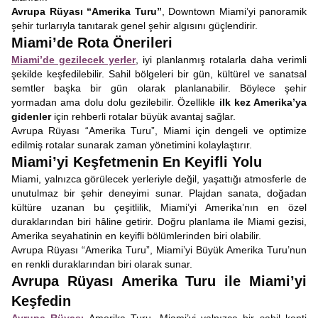
Avrupa Rüyası “Amerika Turu”
, Downtown Miami’yi panoramik
şehir turlarıyla tanıtarak genel şehir algısını güçlendirir.
Miami’de Rota Önerileri
Miami’de gezilecek yerler
, iyi planlanmış rotalarla daha verimli
şekilde keşfedilebilir. Sahil bölgeleri bir gün, kültürel ve sanatsal
semtler başka bir gün olarak planlanabilir. Böylece şehir
yormadan ama dolu dolu gezilebilir. Özellikle
ilk kez Amerika’ya
gidenler
için rehberli rotalar büyük avantaj sağlar.
Avrupa Rüyası “Amerika Turu”, Miami için dengeli ve optimize
edilmiş rotalar sunarak zaman yönetimini kolaylaştırır.
Miami’yi Keşfetmenin En Keyifli Yolu
Miami, yalnızca görülecek yerleriyle değil, yaşattığı atmosferle de
unutulmaz bir şehir deneyimi sunar. Plajdan sanata, doğadan
kültüre uzanan bu çeşitlilik, Miami’yi Amerika’nın en özel
duraklarından biri hâline getirir. Doğru planlama ile Miami gezisi,
Amerika seyahatinin en keyifli bölümlerinden biri olabilir.
Avrupa Rüyası “Amerika Turu”, Miami’yi Büyük Amerika Turu’nun
en renkli duraklarından biri olarak sunar.
Avrupa Rüyası Amerika Turu ile Miami’yi
Keşfedin