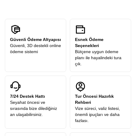
Kaliteden ödün vermeden
Uygun Fiyatlı Mısır Turu
bulmak her
zaman kolay olmayabilir. Ancak Avrupa Rüyası, sunduğu ekstra
turlar dahil konseptiyle sürpriz maliyetlerin önüne geçer. Birçok tur
firmasında ekstra adı altında satılan geziler, bizim
programlarımızda genellikle fiyata dahildir veya paket mantığıyla
en optimize şekilde sunulur. Böylece tura çıktığınızda eliniz sürekli
cebinize gitmez, bütçenizi önceden net bir şekilde bilirsiniz. Lüks
Güvenli Ödeme Altyapısı
Esnek Ödeme
otellerde konaklama ve konforlu transferler, ödediğiniz ücretin
Güvenli, 3D destekli online
Seçenekleri
karşılığını fazlasıyla almanızı sağlar.
ödeme sistemi
Bütçene uygun ödeme
Zamanı kısıtlı olanlar için en ideal süre ve içerik dengesini kurmak
planı ile hayalindeki tura
bizim işimiz. Özel olarak planladığımız
7 Gün Mısır Turu
çık.
programımız, bir haftalık bir sürede Mısır’ın olmazsa olmaz tüm
noktalarını kapsayacak şekilde dizayn edilmiştir. Ne koşturmaca
içinde nefes nefese kalırsınız ne de boş zamanla sıkılırsınız. Her
gününüz dolu dolu, her anınız planlı ama bir o kadar da esnek
geçer. Bu 7 gün, size 7 yıl anlatacağınız anılar biriktirme garantisi
7/24 Destek Hattı
Tur Öncesi Hazırlık
verir. Kahire’nin gece hayatından Asvan’ın dinginliğine kadar
Seyahat öncesi ve
Rehberi
geniş bir yelpaze bu bir haftaya sığdırılmıştır.
sırasında bize dilediğiniz
Vize süreci, valiz listesi,
İstanbul Çıkışlı Kahire-Luksor-Hurgada Turu
an ulaşabilirsiniz.
önemli ipuçları ve daha
Seyahatin başlangıç noktası da en az varış noktası kadar
fazlası.
önemlidir. Ulaşım kolaylığı ve konforu, turun genel memnuniyetini
etkiler. Bu nedenle
İstanbul çıkışlı Kahire-Luksor-Hurgada
turu
paketlerimiz, Türk Hava Yolları veya Mısır Havayolları gibi