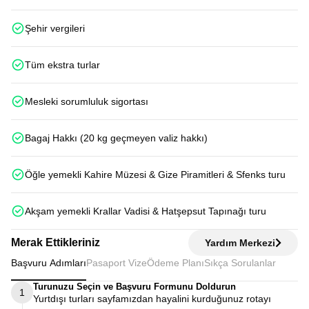
Şehir vergileri
Tüm ekstra turlar
Mesleki sorumluluk sigortası
Bagaj Hakkı (20 kg geçmeyen valiz hakkı)
Öğle yemekli Kahire Müzesi & Gize Piramitleri & Sfenks turu
Akşam yemekli Krallar Vadisi & Hatşepsut Tapınağı turu
Merak Ettikleriniz
Yardım Merkezi
Başvuru Adımları
Pasaport Vize
Ödeme Planı
Sıkça Sorulanlar
Turunuzu Seçin ve Başvuru Formunu Doldurun
1
Yurtdışı turları sayfamızdan hayalini kurduğunuz rotayı