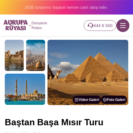
2026 turlarımız başladı hemen canlı takip edin.
Dünyanın
444 6 550
Rotası
Video Galeri
Foto Galeri
Baştan Başa Mısır Turu