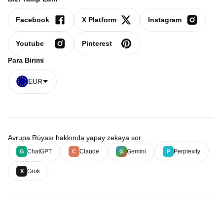
Facebook
X Platform
Instagram
Youtube
Pinterest
Para Birimi
EUR
Avrupa Rüyası hakkında yapay zekaya sor
ChatGPT
Claude
Gemini
Perplexity
G
C
G
P
Grok
X