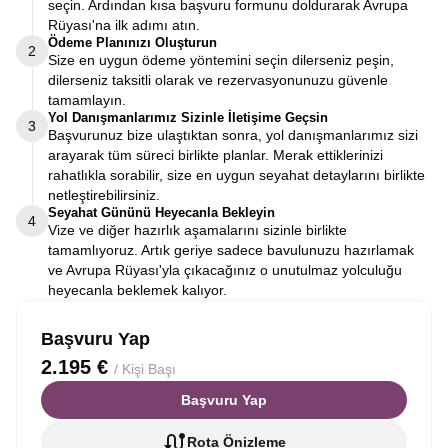
seçin. Ardından kısa başvuru formunu doldurarak Avrupa
Rüyası'na ilk adımı atın.
Ödeme Planınızı Oluşturun
2
Size en uygun ödeme yöntemini seçin dilerseniz peşin,
dilerseniz taksitli olarak ve rezervasyonunuzu güvenle
tamamlayın.
Yol Danışmanlarımız Sizinle İletişime Geçsin
3
Başvurunuz bize ulaştıktan sonra, yol danışmanlarımız sizi
arayarak tüm süreci birlikte planlar. Merak ettiklerinizi
rahatlıkla sorabilir, size en uygun seyahat detaylarını birlikte
netleştirebilirsiniz.
Seyahat Gününü Heyecanla Bekleyin
4
Vize ve diğer hazırlık aşamalarını sizinle birlikte
tamamlıyoruz. Artık geriye sadece bavulunuzu hazırlamak
ve Avrupa Rüyası'yla çıkacağınız o unutulmaz yolculuğu
heyecanla beklemek kalıyor.
Başvuru Yap
2.195 €
/ Kişi Başı
Başvuru Yap
Rota Önizleme