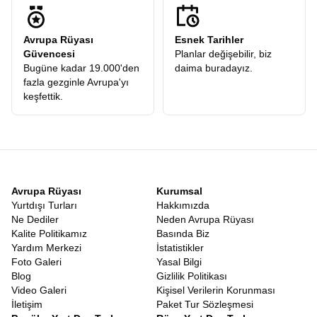
prestijli firmaların tarifeli seferleriyle gerçekleşir. İstanbul
Havalimanı’nda buluştuğumuz andan itibaren, profesyonel
Avrupa Rüyası
Esnek Tarihler
ekibimizin güvencesi altındasınızdır. Uçak saatleri, transferler ve
Güvencesi
Planlar değişebilir, biz
şehirlerarası geçişler, yorgunluğu minimize edecek şekilde
Bugüne kadar 19.000'den
daima buradayız.
ayarlanır. Kahire’ye inip o büyüleyici atmosferi soluduğunuzda,
fazla gezginle Avrupa'yı
arkanızda İstanbul’un griliğini bırakmış, önünüzde güneşin
keşfettik.
ülkesinin altın sarısı vadilerini bulmuş olursunuz.
Nil Tekne Gezisi Dahil Mısır Turu
Mısır’ı özel kılan bir diğer detay, nehir üzerinde yapılan
yolculukların o romantik ve tarihi dokusudur. Birbirini tamamlayan
Mısır turunda Nil tekne gezisi
ve tapınaklar, bu coğrafyanın
yaşam kaynağına saygı duruşudur. Tapınaklar karada tarihin
bekçiliğini yaparken, Nil suyuyla bu tarihi besler. Tekne gezileri
Avrupa Rüyası
Kurumsal
sırasında nehrin iki yakasındaki yeşil tarım arazilerinin hemen
Yurtdışı Turları
Hakkımızda
ardında başlayan sonsuz çölü görmek, yaşam ve ölüm arasındaki
Ne Dediler
Neden Avrupa Rüyası
ince çizgiyi hatırlatır. Mısırlılar için doğu yakası yaşamı, batı
Kalite Politikamız
Basında Biz
yakası ise ölümü simgeler. Nil üzerinde süzülürken bu sembolizmi
Yardım Merkezi
İstatistikler
bizzat yaşayarak öğrenirsiniz.
Foto Galeri
Yasal Bilgi
Eğer klasik tatil anlayışından sıkıldıysanız, deniz kum güneş
Blog
Gizlilik Politikası
üçlüsüne derinlik katmak istiyorsanız,
Mısır Tatil Turu
tam size
Video Galeri
Kişisel Verilerin Korunması
göre bir alternatiftir. Burada deniz sadece yüzmek için değil,
İletişim
Paket Tur Sözleşmesi
tarihin kıyısında serinlemek içindir. Güneş sadece bronzlaşmak