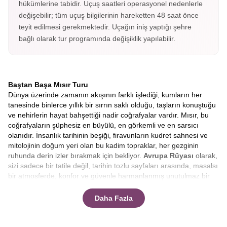
hükümlerine tabidir. Uçuş saatleri operasyonel nedenlerle
değişebilir; tüm uçuş bilgilerinin hareketten 48 saat önce
teyit edilmesi gerekmektedir. Uçağın iniş yaptığı şehre
bağlı olarak tur programında değişiklik yapılabilir.
Baştan Başa Mısır Turu
Dünya üzerinde zamanın akışının farklı işlediği, kumların her
tanesinde binlerce yıllık bir sırrın saklı olduğu, taşların konuştuğu
ve nehirlerin hayat bahşettiği nadir coğrafyalar vardır. Mısır, bu
coğrafyaların şüphesiz en büyülü, en görkemli ve en sarsıcı
olanıdır. İnsanlık tarihinin beşiği, firavunların kudret sahnesi ve
mitolojinin doğum yeri olan bu kadim topraklar, her gezginin
ruhunda derin izler bırakmak için bekliyor.
Avrupa Rüyası
olarak,
sizi sadece bir tatile değil, tarihin tozlu sayfaları arasında, masalsı
bir atmosferde, konfor ve güvenle harmanlanmış unutulmaz bir
keşfe davet ediyoruz.
Klasik tur anlayışının ötesine geçen
rotamızla, bu eşsiz serüvende yerinizi almaya hazır mısınız?
Daha Fazla
Bu yolculuk, sadece coğrafi bir yer değiştirme değil, aynı
zamanda ruhsal bir zaman yolculuğudur. Uçağınız Mısır
semalarına girdiğinde, aşağıda uzanan sonsuz çölün ortasında