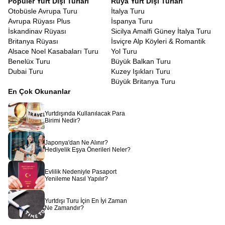
Popüler Yurt Dışı Turları
Rüya Yurt Dışı Turları
için değil, Ra’nın kudretini hissetmek içindir. Han El-Halili
Otobüsle Avrupa Turu
İtalya Turu
Çarşısı’nda baharat kokuları arasında dolaşırken, esnafla
Avrupa Rüyası Plus
İspanya Turu
yapacağınız keyifli pazarlıklar, bir kafede oturup nargile içen
İskandinav Rüyası
Sicilya Amalfi Güney İtalya Turu
yerlileri izlemek, size o coğrafyanın insanını ve ruhunu
Britanya Rüyası
İsviçre Alp Köyleri & Romantik
tanıtacaktır. Mısır insanının sıcakkanlılığı ve misafirperverliği,
Alsace Noel Kasabaları Turu
Yol Turu
kendinizi yabancı değil, uzun zamandır beklenen bir misafir gibi
Benelüx Turu
Büyük Balkan Turu
hissetmenizi sağlayacaktır.
Dubai Turu
Kuzey Işıkları Turu
Mısır bir rüyadır, uyanmak istemeyeceğiniz, etkisinden uzun süre
Büyük Britanya Turu
çıkamayacağınız bir rüya.
Piramitlerin gölgesinde geçmişi
En Çok Okunanlar
düşünmek, Nil’in sularında huzuru bulmak,
Kızıldeniz’de
mavinin her tonuna şahit olmak hayal gibi görünse de
Avrupa
Yurtdışında Kullanılacak Para
Rüyası
ile bir uçak bileti kadar yakınınızdadır. Sadece bir tur
Birimi Nedir?
satın almazsınız, binlerce yıllık bir mirasa ortak olursunuz.
Rehberinizin anlatımıyla taşlar canlanır, sular fısıldar ve çöl
Japonya'dan Ne Alınır?
rüzgarı size firavunların sırlarını taşır.
Hediyelik Eşya Önerileri Neler?
Evlilik Nedeniyle Pasaport
Yenileme Nasıl Yapılır?
Yurtdışı Turu İçin En İyi Zaman
Ne Zamandır?