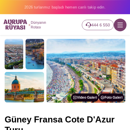
2026 turlarımız başladı hemen canlı takip edin.
Dünyanın
444 6 550
Rotası
Video Galeri
Foto Galeri
Güney Fransa Cote D'Azur
Turu