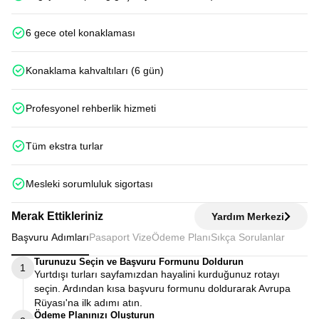
6 gece otel konaklaması
Konaklama kahvaltıları (6 gün)
Profesyonel rehberlik hizmeti
Tüm ekstra turlar
Mesleki sorumluluk sigortası
Merak Ettikleriniz
Yardım Merkezi
Başvuru Adımları
Pasaport Vize
Ödeme Planı
Sıkça Sorulanlar
Turunuzu Seçin ve Başvuru Formunu Doldurun
1
Yurtdışı turları sayfamızdan hayalini kurduğunuz rotayı
seçin. Ardından kısa başvuru formunu doldurarak Avrupa
Rüyası'na ilk adımı atın.
Ödeme Planınızı Oluşturun