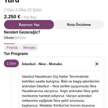
7 Gün 2 Ülke 15 Şehir
2.250 €
/ Kişi Başı
Başvuru Yap
Rota Önizleme
Nereleri Gezeceğiz?
Ülkeler
Şehirler
Fransa
Monako
Tur Programı
1.Gün
İstanbul - Nice - Monako
İstanbul Havalimanı Dış Hatlar Terminalinde
belirtilen saatte buluşma. Bilet ve bagaj işlemlerinin
ardından İstanbul – Nice tarifeli uçuşumuzla Nice
Havalimanına varıyoruz. İnişin ardından Nice şehir
merkezine hareket ediyoruz. Varışın ardından
rehberimiz eşliğinde Nice şehir turumuza
başlıyoruz. Melekler Körfezi'nin kıvrımı boyunca