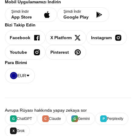
Mobil Uygulamamızı İndirin
Şimdi İndir
Şimdi İndir
App Store
Google Play
Bizi Takip Edin
Facebook
X Platform
Instagram
Youtube
Pinterest
Para Birimi
EUR
Avrupa Rüyası hakkında yapay zekaya sor
ChatGPT
Claude
Gemini
Perplexity
G
C
G
P
Grok
X