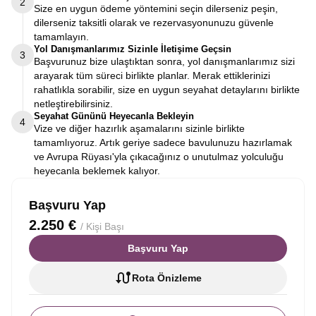
2
Size en uygun ödeme yöntemini seçin dilerseniz peşin,
dilerseniz taksitli olarak ve rezervasyonunuzu güvenle
tamamlayın.
Yol Danışmanlarımız Sizinle İletişime Geçsin
3
Başvurunuz bize ulaştıktan sonra, yol danışmanlarımız sizi
arayarak tüm süreci birlikte planlar. Merak ettiklerinizi
rahatlıkla sorabilir, size en uygun seyahat detaylarını birlikte
netleştirebilirsiniz.
Seyahat Gününü Heyecanla Bekleyin
4
Vize ve diğer hazırlık aşamalarını sizinle birlikte
tamamlıyoruz. Artık geriye sadece bavulunuzu hazırlamak
ve Avrupa Rüyası'yla çıkacağınız o unutulmaz yolculuğu
heyecanla beklemek kalıyor.
Başvuru Yap
2.250 €
/ Kişi Başı
Başvuru Yap
Rota Önizleme