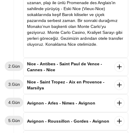
uzanan, plajı ile ünlü Promenade des Anglais'in
sahilinde yürüyüş - Eski Nice (Vieux-Nice)
sokaklarında keşif Barok kiliseler ve çiçek
pazarında serbest zaman. Bir sonraki durağımız
Monako’nun başkenti olan Monte Carlo'yu
geziyoruz. Monte Carlo Casino, Kraliyet Sarayı gibi
yerleri göreceğiz. Gezimizin ardından otele transfer
oluyoruz. Konaklama Nice otelimizde.
Nice - Antibes - Saint Paul de Vence -
2.Gün
Cannes - Nice
Sabah kahvaltı sonrası Cannes'e hareket ediyoruz.
Nice - Saint Tropez - Aix en Provence -
3.Gün
Fransız Rivierası’nın incisi Cannes, altın kumsalları,
Marsilya
palmiyeli caddeleri ve dünyaca ünlü film festivaliyle
tanınır. Akdeniz’in zarafetini, sanatın ışıltısını ve
Sabah kahvaltımızın ardından Marsilya'ya hareket
4.Gün
Fransız lüksünü bir arada sunan bu şehir, her
ediyoruz. İlk durağımız
dünyanın en ünlü tatil
Avignon - Arles - Nimes - Avignon
ziyaretçiye kırmızı halıda yürüyormuş hissi verir.
destinasyonlarından biri olan
Saint Tropez olacak.
Güney Fransa Côte d’Azur’un kalbinde yer alan,
Ardından bir diğer noktamız olan Aix-en-Provence
Sabah kahvaltı sonrası ilk durağımız tarihi şehir
A
kdeniz’in mavi sularıyla tarihin zarafetini
5.Gün
gezimize başlıyoruz. Roma döneminden kalan su
Arles. Bir zamanlar Roma metropolü, bu dönemden
Avignon - Roussillon - Gordes - Avignon
buluşturan büyüleyici bir Fransız sahil kenti
Antibes
şebekesi ve çeşmeleri halen çalışan bu şehirde
kalan eserlerin tamamı “Unesco dünya kültür
ilk durağımız olacak. Şehrin kalbinde yer alan Vieil
yapacağımız yürüyüş turumuz esnasında Rotonde
mirasına” kayıtlı olan ve ünlü ressam Van Gogh'un