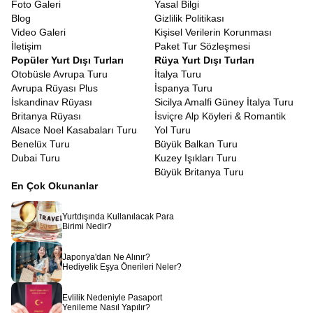
Foto Galeri
Yasal Bilgi
gereklidir. Biz de Avrupa Rüyası olarak
Güney Fransa turu vize
Blog
Gizlilik Politikası
konusunda sizlere tam destek sunuyoruz. Evrak hazırlığından
Video Galeri
Kişisel Verilerin Korunması
randevu süreçlerine kadar tüm aşamalarda danışmanlarımız
İletişim
Paket Tur Sözleşmesi
yanınızda oluyor. Bazı pasaport türlerinin vizeden muaf olması ise
Popüler Yurt Dışı Turları
Rüya Yurt Dışı Turları
ayrı bir kolaylık sağlıyor. Başvuru sürecinin nasıl ilerleyeceğini
Otobüsle Avrupa Turu
İtalya Turu
size adım adım aktarıyoruz.
Avrupa Rüyası Plus
İspanya Turu
Fransa Rivierası Turu Ekstra Turlar Dahil
İskandinav Rüyası
Sicilya Amalfi Güney İtalya Turu
Birçoğunun aklına yaz ayları gelse de,
Fransa Rivierası kış turu
Britanya Rüyası
İsviçre Alp Köyleri & Romantik
bambaşka bir huzur taşıyor. Yaz kalabalığı yok, şehirler daha
Alsace Noel Kasabaları Turu
Yol Turu
sakin, manzaralar daha dingin. Kışın bile ılıman olan iklim
Benelüx Turu
Büyük Balkan Turu
sayesinde dış mekânların tadını çıkarabilir, Provence’ın sessiz
Dubai Turu
Kuzey Işıkları Turu
köylerinde fotoğraf çekebilir, sahil boyunca romantik yürüyüşler
Büyük Britanya Turu
yapabilirsiniz. Kış döneminde otellerin uygun fiyatlarla hizmet
En Çok Okunanlar
vermesi ise ekstra bir avantaj sunuyor.
Avrupa Rüyası olarak hazırladığımız bu tur, yalnızca bir yolculuk
Yurtdışında Kullanılacak Para
değil, duyularınızı besleyen, ruhunuzu dinlendiren, estetik algınızı
Birimi Nedir?
genişleten bir deneyimdir.
Côte d’Azur Turu
,
Güney Fransa
Turu
ile Provence köyleri, şarap bağları, lüks sahil kasabaları ve
Japonya'dan Ne Alınır?
tarih dolu şehirler. Hepsi aynı programın içinde birleşiyor. Eğer siz
Hediyelik Eşya Önerileri Neler?
de Akdeniz’in güneşine, Provence’ın lavanta kokulu sokaklarına
ve Rivierası’nın zarafetine dokunmak istiyorsanız doğru
Evlilik Nedeniyle Pasaport
yerdesiniz. Bu masalsı yolculuğu birlikte gerçekleştirmek için
Yenileme Nasıl Yapılır?