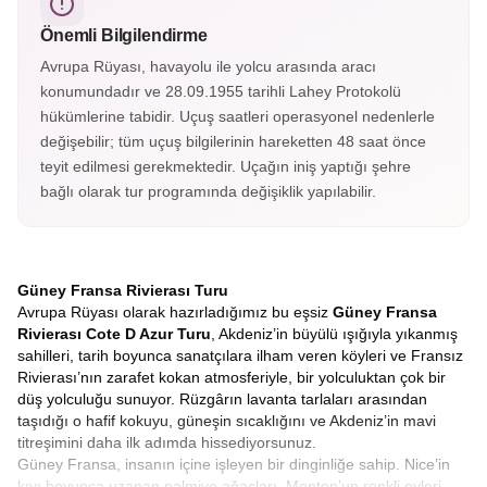
sayılır.
Önemli Bilgilendirme
Avrupa Rüyası, havayolu ile yolcu arasında aracı
konumundadır ve 28.09.1955 tarihli Lahey Protokolü
hükümlerine tabidir. Uçuş saatleri operasyonel nedenlerle
değişebilir; tüm uçuş bilgilerinin hareketten 48 saat önce
teyit edilmesi gerekmektedir. Uçağın iniş yaptığı şehre
bağlı olarak tur programında değişiklik yapılabilir.
Güney Fransa Rivierası Turu
Avrupa Rüyası olarak hazırladığımız bu eşsiz
Güney Fransa
Rivierası Cote D Azur Turu
, Akdeniz’in büyülü ışığıyla yıkanmış
sahilleri, tarih boyunca sanatçılara ilham veren köyleri ve Fransız
Rivierası’nın zarafet kokan atmosferiyle, bir yolculuktan çok bir
düş yolculuğu sunuyor. Rüzgârın lavanta tarlaları arasından
taşıdığı o hafif kokuyu, güneşin sıcaklığını ve Akdeniz’in mavi
titreşimini daha ilk adımda hissediyorsunuz.
Güney Fransa, insanın içine işleyen bir dinginliğe sahip. Nice’in
kıyı boyunca uzanan palmiye ağaçları, Menton’un renkli evleri,