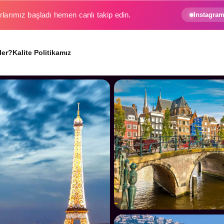
Instagram
e gezginin hayali gerçek oluyor.
ler?
Kalite Politikamız