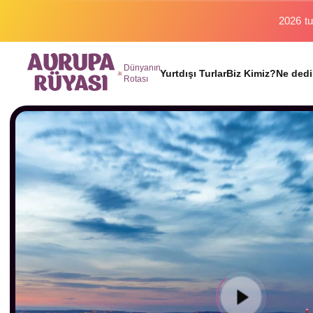
Binlerc
Dünyanın
Yurtdışı Turlar
Biz Kimiz?
Ne dedi
Rotası