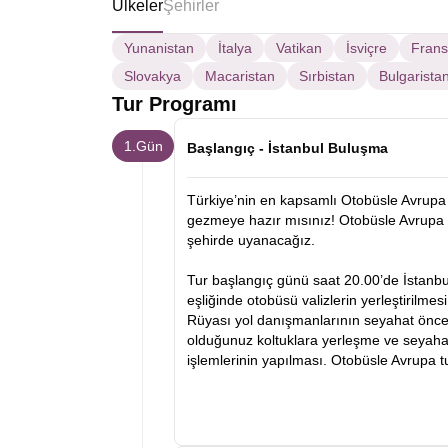
Ülkeler
Şehirler
Yunanistan
İtalya
Vatikan
İsviçre
Fran
Slovakya
Macaristan
Sırbistan
Bulgarista
Tur Programı
1.Gün
Başlangıç - İstanbul Buluşma
Türkiye’nin en kapsamlı Otobüsle Avrupa 
gezmeye hazır mısınız! Otobüsle Avrupa 
şehirde uyanacağız.
Tur başlangıç günü saat 20.00’de İstanb
eşliğinde otobüsü valizlerin yerleştirilmes
Rüyası yol danışmanlarının seyahat öncesi
olduğunuz koltuklara yerleşme ve seyahat
işlemlerinin yapılması. Otobüsle Avrupa 