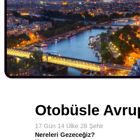
Otobüsle Avru
17 Gün 14 Ülke 28 Şehir
Nereleri Gezeceğiz?