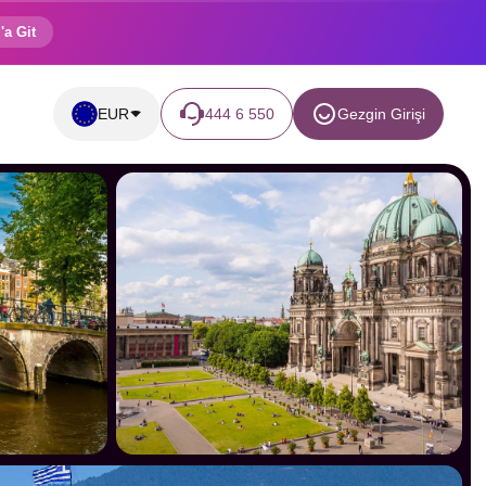
'a Git
EUR
444 6 550
Gezgin Girişi