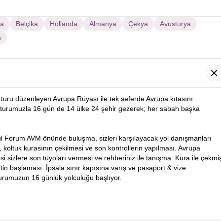
sa
Belçika
Hollanda
Almanya
Çekya
Avusturya
n
turu düzenleyen Avrupa Rüyası ile tek seferde Avrupa kıtasını
turumuzla 16 gün de 14 ülke 24 şehir gezerek; her sabah başka
ul Forum AVM önünde buluşma, sizleri karşılayacak yol danışmanları
i, koltuk kurasının çekilmesi ve son kontrollerin yapılması. Avrupa
 sizlere son tüyoları vermesi ve rehberiniz ile tanışma. Kura ile çekmi
in başlaması. İpsala sınır kapısına varış ve pasaport & vize
turumuzun 16 günlük yolculuğu başlıyor.