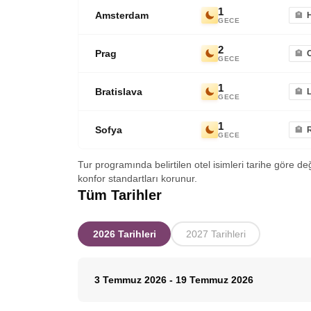
1
Amsterdam
GECE
2
Prag
GECE
1
Bratislava
L
GECE
1
Sofya
GECE
Tur programında belirtilen otel isimleri tarihe göre de
konfor standartları korunur.
Tüm Tarihler
2026 Tarihleri
2027 Tarihleri
3 Temmuz 2026
-
19 Temmuz 2026