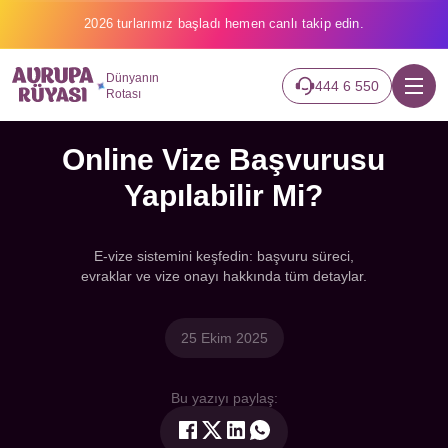
2026 turlarımız başladı hemen canlı takip edin.
Dünyanın
444 6 550
Rotası
Online Vize Başvurusu
Yapılabilir Mi?
E-vize sistemini keşfedin: başvuru süreci,
evraklar ve vize onayı hakkında tüm detaylar.
25 Ekim 2025
Bu yazıyı paylaş: