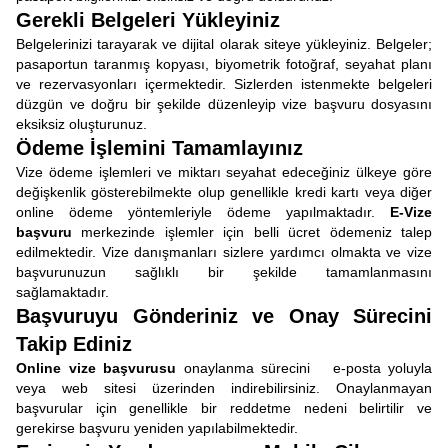
Gerekli Belgeleri Yükleyiniz
Belgelerinizi tarayarak ve dijital olarak siteye yükleyiniz. Belgeler;
pasaportun taranmış kopyası, biyometrik fotoğraf, seyahat planı
ve rezervasyonları içermektedir. Sizlerden istenmekte belgeleri
düzgün ve doğru bir şekilde düzenleyip vize başvuru dosyasını
eksiksiz oluşturunuz.
Ödeme İşlemini Tamamlayınız
Vize ödeme işlemleri ve miktarı seyahat edeceğiniz ülkeye göre
değişkenlik gösterebilmekte olup genellikle kredi kartı veya diğer
online ödeme yöntemleriyle ödeme yapılmaktadır.
E-Vize
başvuru
merkezinde işlemler için belli ücret ödemeniz talep
edilmektedir. Vize danışmanları sizlere yardımcı olmakta ve vize
başvurunuzun sağlıklı bir şekilde tamamlanmasını
sağlamaktadır.
Başvuruyu Gönderiniz ve Onay Sürecini
Takip Ediniz
Online vize başvurusu
onaylanma sürecini e-posta yoluyla
veya web sitesi üzerinden indirebilirsiniz. Onaylanmayan
başvurular için genellikle bir reddetme nedeni belirtilir ve
gerekirse başvuru yeniden yapılabilmektedir.