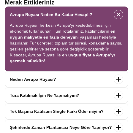
Merak Ettikleriniz
Avrupa Rüyası Neden Bu Kadar Hesaplı?
Avrupa Rüyası, herkesin Avrupa’yı keşfedebilmesi için
ekonomik turlar sunar. Tüm rotalarımız, katılımcıların
en
uygun maliyetle en fazla deneyimi
yaşaması hedefiyle
hazırlanır. Tur ücretleri; toplam tur süresi, konaklama sayısı,
gezilen şehirler ve sezona göre değişiklik gösterebilir.
Kısacası, Avrupa Rüyası ile
en uygun fiyatla Avrupa’yı
gezmek mümkün!
Neden Avrupa Rüyası?
Avrupa Rüyası ile ekonomik bir şekilde
tek seferde birçok
Tura Katılmak İçin Ne Yapmalıyım?
ülkeyi
keşfedin! Ekstra tur ücreti yok, tüm geziler fiyata
dahil.
Profesyonel kokartlı rehberler
,
konforlu oteller
ve
Tur sayfasındaki
“Başvuru Yap”
formunu doldurun ve
benzersiz rotalar
ile Avrupa’yı en keyifli şekilde yaşayın.
Tek Başıma Katılsam Single Farkı Öder miyim?
seyahat sözleşmesini
onaylayın.
İlk taksiti
ödediğinizde
kaydınız tamamlanır ve Avrupa Rüyası’yla yolculuğunuz
Hayır, ödemezsiniz. Avrupa Rüyası’nda tek başına
başlar!
Şehirlerde Zaman Planlaması Neye Göre Yapılıyor?
katıldığınızda
1000 Euro’ya varan single farkı