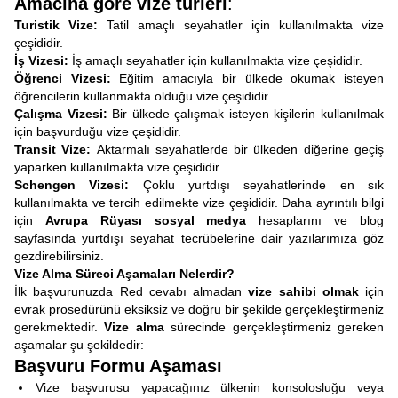
Amacına göre vize türleri
:
Turistik Vize:
Tatil amaçlı seyahatler için kullanılmakta vize
çeşididir.
İş Vizesi:
İş amaçlı seyahatler için kullanılmakta vize çeşididir.
Öğrenci Vizesi:
Eğitim amacıyla bir ülkede okumak isteyen
öğrencilerin kullanmakta olduğu vize çeşididir.
Çalışma Vizesi:
Bir ülkede çalışmak isteyen kişilerin kullanılmak
için başvurduğu vize çeşididir.
Transit Vize:
Aktarmalı seyahatlerde
bir ülkeden diğerine geçiş
yaparken kullanılmakta vize çeşididir.
Schengen Vizesi:
Çoklu yurtdışı seyahatlerinde en sık
kullanılmakta ve tercih edilmekte vize çeşididir. Daha ayrıntılı bilgi
için
Avrupa Rüyası sosyal medya
hesaplarını ve blog
sayfasında yurtdışı seyahat tecrübelerine dair yazılarımıza göz
gezdirebilirsiniz.
Vize Alma Süreci Aşamaları Nelerdir?
İlk başvurunuzda Red cevabı almadan
vize sahibi olmak
için
evrak prosedürünü eksiksiz ve doğru bir şekilde gerçekleştirmeniz
gerekmektedir.
Vize alma
sürecinde gerçekleştirmeniz gereken
aşamalar şu şekildedir:
Başvuru Formu Aşaması
Vize başvurusu yapacağınız ülkenin konsolosluğu veya