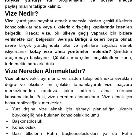
Rüyası yurtdışı tur
programlarını ve sosyal medya
paylaşımlarını takipte kalınız.
Vize Nedir?
Vize,
yurtdışına seyahat etmek amacıyla bizden çeşitli ülkelerin
konsolosluklarında veya ülkelerin giriş-çıkış kapılarında istenilen
belgedir. Kısaca;
vize,
bir ülkeye geçiş yapmak için bizlere
verilmekte izin belgesidir.
Avrupa Birliği ülkeleri
başta olmak
üzere birçok yurtdışındaki ülke ve şehirlere seyahat etmek
istiyorsanız
kolay vize alma yöntemleri nelerdir?
Şimdiden
araştırmaya başlayınız. Çünkü süreç çetin, meşakkatli ve zorlu,
terletmekte sorularla dolu…
Vize Nereden Alınmaktadır?
Vize almak
vakit ayırmanız ve sizden talep edilmekte evrakları
doğru ve eksiksiz bir şekilde tamamlayarak vize başvuru
merkezlerinden randevu talep edilerek alma sürecini
kapsamaktadır. Peki, vize nereden alınmaktadır. Vize almak için
başvurabileceğiniz merkezler:
Yurt dışına vize almak için gitmeyi planladığın ülkenin
büyükelçiliğinde bulunan konsolosluk bölümü
Başkonsolosluk
Konsolosluk
Bazı ülkelerin Fahri Başkonsoloslukları ya da Fahri