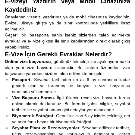
E-vizeyi Yazdırın veya Mobil Cihazınıza
Kaydediniz
Onaylanan vizenizi yazdırınız ya da mobil cihazınıza kaydediniz.
E-vize, ülkeye girişte ya da sınır kontrolünde yetkililere ibraz
edilmelidir.
Geçerli bir pasaporta sahip iseniz sizlerden talep edilmekte
evraklar ve e- vize çıktısı ile sınır kapılarından direkt olarak çıkış
yapabilirsiniz.
E-Vize İçin Gerekli Evraklar Nelerdir?
Online vize başvurusu
, günümüz teknolojisine ayak uydurmakta
olan yeni vize başvuru sistemidir. Bu sistem üzerinden vize
başvurusu yaparken sizden talep edilmekte belgeler:
Pasaport:
Seyahat tarihinden en az 6 ay sonrasına kadar
geçerli olan ve taranmış bir kopyası e-vize başvurusu
sırasında yüklenmelidir.
Vize Başvuru Formu:
İlgili ülkenin resmi vize başvuru formu
online olarak doldurunuz. Bu formda şahsi bilgiler, seyahat
tarihleri ve seyahat amacı gibi detaylar yer almaktadır.
Biyometrik Fotoğraf:
Genellikle son 6 ay içinde çekilmiş, net
ve arka fonu beyaz bir biyometrik fotoğraf.
Seyahat Planı ve Rezervasyonlar:
Seyahat edilecek tarihler,
uçuş rezervasyonları ve varış-ayrılış detaylarını içeren