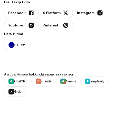
Bizi Takip Edin
Facebook
X Platform
Instagram
Youtube
Pinterest
Para Birimi
EUR
Avrupa Rüyası hakkında yapay zekaya sor
ChatGPT
Claude
Gemini
Perplexity
G
C
G
P
Grok
X