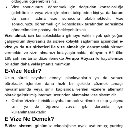
olduğunu öğrenebilirsiniz.
Vize sonucunuzu öğrenmek için doğrudan konsolosluğa
gidebilirsiniz veya vize işlemlerini takip eden kişi ya da kurum
da senin adına vize sonucunu alabilmektedir. Vize
sonucunuzu öğrenmek için konsolosluk tarafından adresinize
gönderilmekte postayı da bekleyebilirsiniz.
Vize almak
için konsolosluklara gitmeye vaktim yok çok yoğun
çalışıyorum diyorsanız da sizlere kolaylık sağlaması açısından
e-
vize
ya da
tur şirketleri ile vize almak
için
danışmanlık hizmeti
vermekte ve vize almanızı kolaylaştırmakta; dünyanın 62 ülke
185 şehrine turlar düzenlemekte
Avrupa Rüyası
ile hayallerinize
bir adım daha yaklaşmanız mümkün.
E-Vize Nedir?
Uzun süreli seyahat etmeyi planlayanların ya da yorucu
bürokratik işlemleri daha hızlı bir şekilde çözmek amaçlı
havalimanında veya sınır kapısında verilen vizelere alternatif
olarak geliştirilmiş internet üzerinden alınmakta vize sistemidir.
Online Vizeler
turistik seyahat amaçlı verilmekte olup çalışma
izni ya da öğrenci vizesi gibi durumlar için
kullanılmamaktadır.
E Vize Ne Demek?
E-Vize sistemi
günümüz teknolojisine ayak uydurmuş; yurtdışı