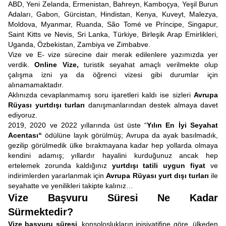
ABD, Yeni Zelanda, Ermenistan, Bahreyn, Kamboçya, Yeşil Burun
Adaları, Gabon, Gürcistan, Hindistan, Kenya, Kuveyt, Malezya,
Moldova, Myanmar, Ruanda, São Tomé ve Príncipe, Singapur,
Saint Kitts ve Nevis, Sri Lanka, Türkiye, Birleşik Arap Emirlikleri,
Uganda, Özbekistan, Zambiya ve Zimbabve.
Vize ve E- vize sürecine dair merak edilenlere yazımızda yer
verdik.
Online Vize,
turistik seyahat amaçlı verilmekte olup
çalışma izni ya da öğrenci vizesi gibi durumlar için
alınamamaktadır.
Aklınızda cevaplanmamış soru işaretleri kaldı ise sizleri
Avrupa
Rüyası yurtdışı turları
danışmanlarından destek almaya davet
ediyoruz.
2019, 2020 ve 2022 yıllarında üst üste “
Yılın En İyi Seyahat
Acentası“
ödülüne layık görülmüş; Avrupa da ayak basılmadık,
gezilip görülmedik ülke bırakmayana kadar hep yollarda olmaya
kendini adamış; yıllardır hayalini kurduğunuz ancak hep
ertelemek zorunda kaldığınız
yurtdışı tatili uygun fiyat
ve
indirimlerden yararlanmak için
Avrupa Rüyası yurt dışı turları
ile
seyahatte ve yenilikleri takipte kalınız…
Vize Başvuru Süresi Ne Kadar
Sürmektedir?
Vize başvuru süresi
, konsoloslukların inisiyatifine göre, ülkeden