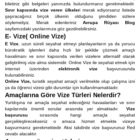
biletiniz gibi belgeleri yanınızda bulundurmanız gerekmektedir.
Sınır kapısında vize veren ülkeler
i merak ediyorsanız listede
şaşıracağınız birçok ülkenin olduğunu şimdiden sizlere
söylemeliyiz. Merak edenleriniz
Avrupa Rüyası Blog
sayfamızdaki yazılarımıza göz gezdirebilirsiniz.
E- Vize( Online Vize)
E Vize
, uzun süreli seyahat etmeyi planlayanların ya da yorucu
bürokratik işlemleri daha hızlı bir şekilde çözmek amaçlı
havalimanı ve sınır kapısında verilen vizelere alternatif olarak
geliştirilmiş vize alma sistemidir. Online Vize
ile seyahat etmek için
internet üzerinden
elektronik vize
başvurusunda
bulunabilirsiniz.
Online Vize,
turistik seyahat amaçlı verilmekte olup çalışma izni
ya da öğrenci vizesi gibi durumlar için kullanılmamaktadır.
Amaçlarına Göre Vize Türleri Nelerdir?
Yurtdışına ne amaçla seyahat edeceğiniz havaalanları ve sınır
kapılarında önemli sorular arasında yer almaktadır.
Vize
başvurusu
sırasında hangi amaçla seyahat
gerçekleştirecekseniz o amaca hizmet etmekte vizeye
başvurmanız gerekmektedir. Aksi takdirde vize başvurunuz Red
cevabı alacaktır.