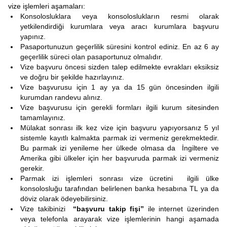
vize işlemleri aşamaları:
Konsolosluklara veya konsoloslukların resmi olarak
yetkilendirdiği kurumlara veya aracı kurumlara başvuru
yapınız.
Pasaportunuzun geçerlilik süresini kontrol ediniz. En az 6 ay
geçerlilik süreci olan pasaportunuz olmalıdır.
Vize başvuru öncesi sizden talep edilmekte evrakları eksiksiz
ve doğru bir şekilde hazırlayınız.
Vize başvurusu için 1 ay ya da 15 gün öncesinden ilgili
kurumdan randevu alınız.
Vize başvurusu için gerekli formları ilgili kurum sitesinden
tamamlayınız.
Mülakat sonrası ilk kez vize için başvuru yapıyorsanız 5 yıl
sistemle kayıtlı kalmakta parmak izi vermeniz gerekmektedir.
Bu parmak izi yenileme her ülkede olmasa da İngiltere ve
Amerika gibi ülkeler için her başvuruda parmak izi vermeniz
gerekir.
Parmak izi işlemleri sonrası vize ücretini ilgili ülke
konsolosluğu tarafından belirlenen banka hesabına TL ya da
döviz olarak ödeyebilirsiniz.
Vize takibinizi
“başvuru takip fişi”
ile internet üzerinden
veya telefonla arayarak vize işlemlerinin hangi aşamada