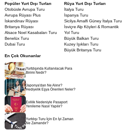
Popüler Yurt Dışı Turları
Rüya Yurt Dışı Turları
Otobüsle Avrupa Turu
İtalya Turu
Avrupa Rüyası Plus
İspanya Turu
İskandinav Rüyası
Sicilya Amalfi Güney İtalya Turu
Britanya Rüyası
İsviçre Alp Köyleri & Romantik
Alsace Noel Kasabaları Turu
Yol Turu
Benelüx Turu
Büyük Balkan Turu
Dubai Turu
Kuzey Işıkları Turu
Büyük Britanya Turu
En Çok Okunanlar
Yurtdışında Kullanılacak Para
Birimi Nedir?
Japonya'dan Ne Alınır?
Hediyelik Eşya Önerileri Neler?
Evlilik Nedeniyle Pasaport
Yenileme Nasıl Yapılır?
Yurtdışı Turu İçin En İyi Zaman
Ne Zamandır?