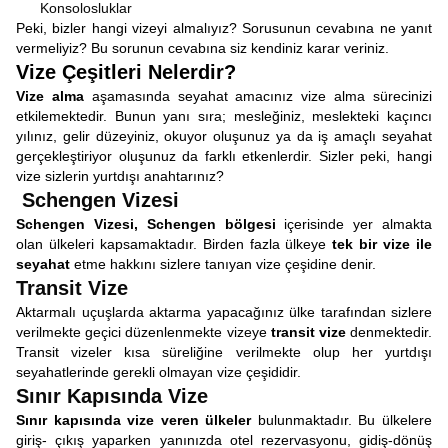
Konsolosluklar
Peki, bizler hangi vizeyi almalıyız? Sorusunun cevabına ne yanıt
vermeliyiz? Bu sorunun cevabına siz kendiniz karar veriniz.
Vize Çeşitleri Nelerdir?
Vize alma
aşamasında seyahat amacınız vize alma sürecinizi
etkilemektedir. Bunun yanı sıra; mesleğiniz, meslekteki kaçıncı
yılınız, gelir düzeyiniz, okuyor oluşunuz ya da iş amaçlı seyahat
gerçekleştiriyor oluşunuz da farklı etkenlerdir. Sizler peki, hangi
vize sizlerin yurtdışı anahtarınız?
Schengen Vizesi
Schengen Vizesi,
Schengen bölgesi
içerisinde yer almakta
olan ülkeleri kapsamaktadır. Birden fazla ülkeye
tek bir vize ile
seyahat
etme hakkını sizlere tanıyan vize çeşidine denir.
Transit Vize
Aktarmalı uçuşlarda aktarma yapacağınız ülke tarafından sizlere
verilmekte geçici düzenlenmekte vizeye
transit vize
denmektedir.
Transit vizeler kısa süreliğine verilmekte olup her yurtdışı
seyahatlerinde gerekli olmayan vize çeşididir.
Sınır Kapısında Vize
Sınır kapısında vize veren ülkeler
bulunmaktadır. Bu ülkelere
giriş- çıkış yaparken yanınızda otel rezervasyonu, gidiş-dönüş