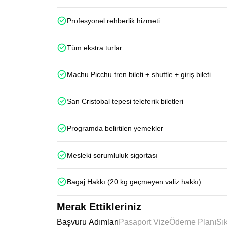
Profesyonel rehberlik hizmeti
Tüm ekstra turlar
Machu Picchu tren bileti + shuttle + giriş bileti
San Cristobal tepesi teleferik biletleri
Programda belirtilen yemekler
Mesleki sorumluluk sigortası
Bagaj Hakkı (20 kg geçmeyen valiz hakkı)
Merak Ettikleriniz
Başvuru Adımları
Pasaport Vize
Ödeme Planı