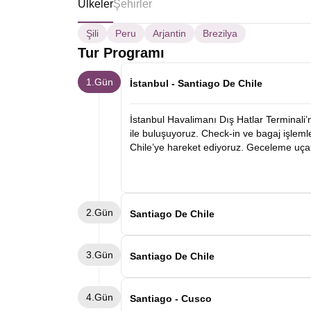
Ülkeler
Şehirler
Şili
Peru
Arjantin
Brezilya
Tur Programı
1.Gün
İstanbul - Santiago De Chile
İstanbul Havalimanı Dış Hatlar Terminali’
ile buluşuyoruz. Check-in ve bagaj işleml
Chile’ye hareket ediyoruz. Geceleme uça
2.Gün
Santiago De Chile
Yerel saat ile Santiago’ya varışımızın ar
3.Gün
sayılan tarihi merkez bölgesine giderek 
Santiago De Chile
yapılar ve şehrin kuruluş hikâyesi hakkınd
simgelerinden biri olan La Moneda Sarayı
Sabah kahvaltısının ardından Santiago çe
4.Gün
noktalarından biri olan San Cristobal Tep
eteklerinde kurulu bu modern şehirde, ye
Santiago - Cusco