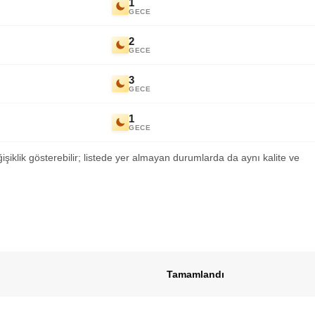
1
GECE
2
GECE
3
GECE
1
GECE
ğişiklik gösterebilir; listede yer almayan durumlarda da aynı kalite ve
Tamamlandı