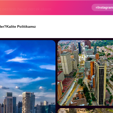
e gezginin hayali gerçek oluyor.
Instagram
ler?
Kalite Politikamız