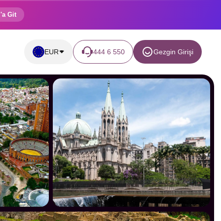
'a Git
EUR
444 6 550
Gezgin Girişi