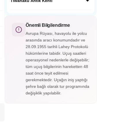
yer alan antik İnka kentidir. UNESCO Dünya
Tiwanaku Antik Kenti
Mirası listesindedir. Bulutlar arasında
gizlenmiş terasları, tapınakları ve muhteşem
Tiwanaku Antik Kenti, Bolivya’da Titicaca
dağ manzaralarıyla büyüler.
Gölü yakınında yer alan UNESCO Dünya
Mirası listesindeki eski bir medeniyet
Önemli Bilgilendirme
merkezidir. Güneş Kapısı, Akapana Piramidi
Avrupa Rüyası, havayolu ile yolcu
ve taş oymalarıyla dikkat çeker.
arasında aracı konumundadır ve
28.09.1955 tarihli Lahey Protokolü
hükümlerine tabidir. Uçuş saatleri
operasyonel nedenlerle değişebilir;
tüm uçuş bilgilerinin hareketten 48
saat önce teyit edilmesi
gerekmektedir. Uçağın iniş yaptığı
şehre bağlı olarak tur programında
değişiklik yapılabilir.