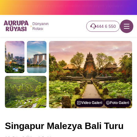
2026 turlarımız başladı hemen canlı takip edin.
Dünyanın
444 6 550
Rotası
Video Galeri
Foto Galeri
Singapur Malezya Bali Turu