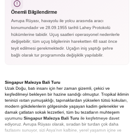
sevimli makak, antik tapınaklar ve yemyeşil orman yolları
arasında unutulmaz bir yürüyüş yapacağız. Ruhani bir
Önemli Bilgilendirme
atmosferde keyifli bir keşif!
Avrupa Rüyası, havayolu ile yolcu arasında aracı
konumundadır ve 28.09.1955 tarihli Lahey Protokolü
hükümlerine tabidir. Uçuş saatleri operasyonel nedenlerle
değişebilir; tüm uçuş bilgilerinin hareketten 48 saat önce
teyit edilmesi gerekmektedir. Uçağın iniş yaptığı şehre
bağlı olarak tur programında değişiklik yapılabilir.
Singapur Malezya Bali Turu
Uzak Doğu, batı insanı için her zaman gizemli, çekici ve
keşfedilmeyi bekleyen bir hazine sandığı olmuştur. Tropikal iklimin
teninizi ısıtan yumuşaklığı, tapınaklardan yükselen tütsü kokuları,
modern gökdelenlerin gölgesinde yaşayan kadim gelenekler ve
damak çatlatan sokak lezzetleri, tüm bu tezatların muhteşem
uyumunu
Singapur Malezya Bali Turu
ile keşfetmeye davet
ediyoruz. Avrupa Rüyası olarak, sıradan bir turdan çok daha
fazlasını sunuyor, sizi Asya’nın kalbine, yerel yaşamın içine ve