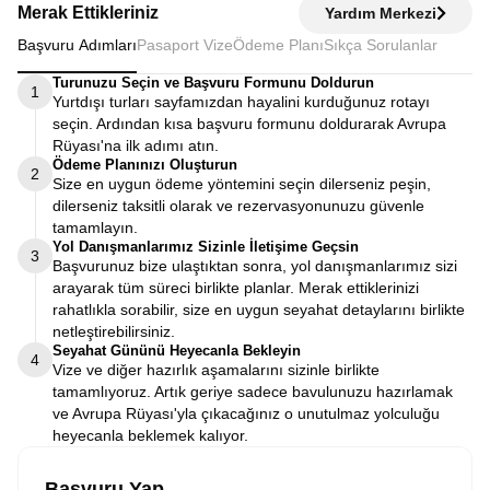
Merak Ettikleriniz
Yardım Merkezi
Başvuru Adımları
Pasaport Vize
Ödeme Planı
Sıkça Sorulanlar
Turunuzu Seçin ve Başvuru Formunu Doldurun
1
Yurtdışı turları sayfamızdan hayalini kurduğunuz rotayı
seçin. Ardından kısa başvuru formunu doldurarak Avrupa
Rüyası'na ilk adımı atın.
Ödeme Planınızı Oluşturun
2
Size en uygun ödeme yöntemini seçin dilerseniz peşin,
dilerseniz taksitli olarak ve rezervasyonunuzu güvenle
tamamlayın.
Yol Danışmanlarımız Sizinle İletişime Geçsin
3
Başvurunuz bize ulaştıktan sonra, yol danışmanlarımız sizi
arayarak tüm süreci birlikte planlar. Merak ettiklerinizi
rahatlıkla sorabilir, size en uygun seyahat detaylarını birlikte
netleştirebilirsiniz.
Seyahat Gününü Heyecanla Bekleyin
4
Vize ve diğer hazırlık aşamalarını sizinle birlikte
tamamlıyoruz. Artık geriye sadece bavulunuzu hazırlamak
ve Avrupa Rüyası'yla çıkacağınız o unutulmaz yolculuğu
heyecanla beklemek kalıyor.
Başvuru Yap