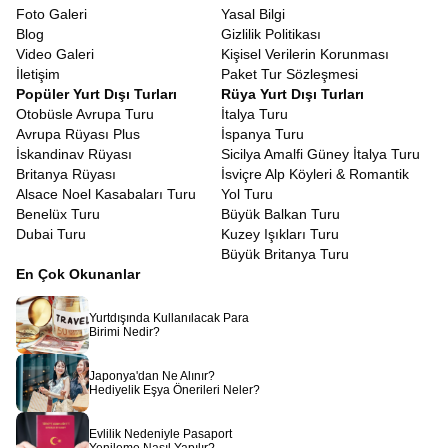
Bali, dünyanın en popüler turizm destinasyonlarından biri olduğu
Foto Galeri
Yasal Bilgi
için vize politikalarını turistleri teşvik edecek şekilde düzenlemiştir.
Blog
Gizlilik Politikası
Bali vizesi turist vizesi
almak, karmaşık evrak işleri gerektirmez.
Video Galeri
Kişisel Verilerin Korunması
Güncel uygulamada belirli bir ücret karşılığında havalimanında
İletişim
Paket Tur Sözleşmesi
vizenizi alabilirsiniz. Ayrıca son dönemde uygulamaya konulan
Popüler Yurt Dışı Turları
Rüya Yurt Dışı Turları
Turist Vergisi gibi küçük detaylar konusunda da rehberlerimiz sizi
Otobüsle Avrupa Turu
İtalya Turu
seyahat öncesinde ve sırasında bilgilendirecektir. Amacımız, sizin
Avrupa Rüyası Plus
İspanya Turu
sadece anın tadını çıkarmanız, bürokratik detayların keyfinizi
İskandinav Rüyası
Sicilya Amalfi Güney İtalya Turu
kaçırmasına izin vermemenizdir.
Britanya Rüyası
İsviçre Alp Köyleri & Romantik
İstanbul Çıkışlı Singapur Malezya Bali Turu
Alsace Noel Kasabaları Turu
Yol Turu
Bu büyüleyici yolculuk, dünyanın en iyi havayolu şirketlerinden biri
Benelüx Turu
Büyük Balkan Turu
olan Türk Hava Yolları ile başlıyor.
İstanbul çıkışlı Singapur
Dubai Turu
Kuzey Işıkları Turu
Malezya Bali Turu
, direkt uçuş konforuyla veya en uygun
Büyük Britanya Turu
aktarmalarla sizi yormadan hedefinize ulaştırır. İstanbul
En Çok Okunanlar
Havalimanı’nda buluştuğumuz andan itibaren, Avrupa Rüyasının
profesyonel ekibiyle emin ellerdesiniz. Uzun uçuşların
Yurtdışında Kullanılacak Para
yoruculuğunu, THY’nin kaliteli hizmeti ve ikramlarıyla minimuma
Birimi Nedir?
indiriyoruz. Singapur Changi Havalimanı’na indiğinizde, sizi
bekleyen özel transfer araçlarımızla otele geçiş yapıyor ve
Japonya'dan Ne Alınır?
maceraya zinde bir başlangıç yapıyoruz. Tur boyunca tüm
Hediyelik Eşya Önerileri Neler?
şehirler arası transferler ve uçuşlar tarafımızdan organize edildiği
için size sadece bavulunuzu hazırlayıp hayallerinizin peşinden
Evlilik Nedeniyle Pasaport
gitmek kalıyor.