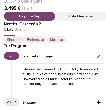
10 Gün 3 Ülke 4 Şehir
3.495 €
/ Kişi Başı
Başvuru Yap
Rota Önizleme
Nereleri Gezeceğiz?
Ülkeler
Şehirler
Singapur
Endonezya
Malezya
Tur Programı
1.Gün
İstanbul - Singapur
İstanbul Havalimanı Dış Hatlar Gidiş Terminali’nde
buluşup, bilet ve bagaj işlemlerinin ardından Türk
Havayolları’na ait tarifeli sefer ile Singapur’a
hareket ediyoruz. Geceleme uçakta.
2.Gün
Singapur