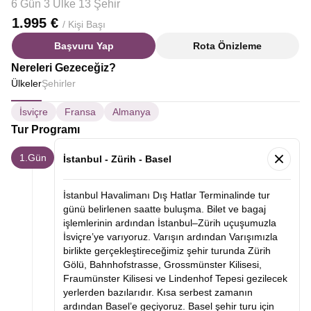
6 Gün 3 Ülke 13 Şehir
1.995 €
/ Kişi Başı
Başvuru Yap
Rota Önizleme
Nereleri Gezeceğiz?
Ülkeler
Şehirler
İsviçre
Fransa
Almanya
Tur Programı
1.Gün
İstanbul - Zürih - Basel
İstanbul Havalimanı Dış Hatlar Terminalinde tur
günü belirlenen saatte buluşma. Bilet ve bagaj
işlemlerinin ardından İstanbul–Zürih uçuşumuzla
İsviçre’ye varıyoruz. Varışın ardından Varışımızla
birlikte gerçekleştireceğimiz şehir turunda Zürih
Gölü, Bahnhofstrasse, Grossmünster Kilisesi,
Fraumünster Kilisesi ve Lindenhof Tepesi gezilecek
yerlerden bazılarıdır. Kısa serbest zamanın
ardından Basel’e geçiyoruz. Basel şehir turu için