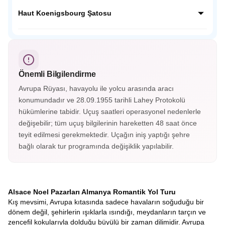
dokusunu koruyan bu köyde her köşe fotoğraf karesi
Neckar Nehri kenarında yemyeşil tepelerin ardında Orta
gibidir.
Çağdan kalma tarihi yapılarıyla masalsı bir güzelliğe sahip;
Haut Koenigsbourg Şatosu
Almanya’nın en güzel şehirlerinden Heidelberg Almanya’nın
o soğuk şehir görüntüsünün yanında cıvıl cıvıl atmosferiyle
Fransa’nın Orta Çağ kalelerinden Haut Koenigsbourg
sizleri bekliyor.
Alsace vadisini ayaklarınız altına serecek. Savaşlarda
kullanılan aletler, silahlar, cephanelikler, imparatorların
odaları ve eşsiz süslemelerle kaplı tavanları gördükçe bu
Önemli Bilgilendirme
tarihi yolculuk hiç bitmesin istiyorsunuz. Haut-Koenigsbourg
Şatosu’nun içerisini gezmek isterseniz biletinizi alarak
Avrupa Rüyası, havayolu ile yolcu arasında aracı
gezebileceksiniz.
konumundadır ve 28.09.1955 tarihli Lahey Protokolü
hükümlerine tabidir. Uçuş saatleri operasyonel nedenlerle
değişebilir; tüm uçuş bilgilerinin hareketten 48 saat önce
teyit edilmesi gerekmektedir. Uçağın iniş yaptığı şehre
bağlı olarak tur programında değişiklik yapılabilir.
Alsace Noel Pazarları Almanya Romantik Yol Turu
Kış mevsimi, Avrupa kıtasında sadece havaların soğuduğu bir
dönem değil, şehirlerin ışıklarla ısındığı, meydanların tarçın ve
zencefil kokularıyla dolduğu büyülü bir zaman dilimidir. Avrupa