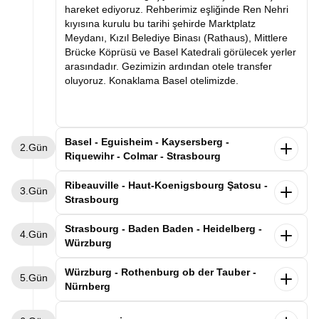
hareket ediyoruz. Rehberimiz eşliğinde Ren Nehri
kıyısına kurulu bu tarihi şehirde Marktplatz
Meydanı, Kızıl Belediye Binası (Rathaus), Mittlere
Brücke Köprüsü ve Basel Katedrali görülecek yerler
arasındadır. Gezimizin ardından otele transfer
oluyoruz. Konaklama Basel otelimizde.
Basel - Eguisheim - Kaysersberg -
2.Gün
Riquewihr - Colmar - Strasbourg
Kahvaltının ardından Basel otelimizden ayrılıyoruz.
Ribeauville - Haut-Koenigsbourg Şatosu -
3.Gün
Dünyaca ünlü şarap yolunun en güzel kasabalarını
Strasbourg
geziyoruz. Alsas-Loren bölgesinde leyleklerin en
uğrak noktası olan Eguisheim kasabasını
Alsace'ın büyüsüne kapıldığımız gezimize,
Strasbourg - Baden Baden - Heidelberg -
4.Gün
geziyoruz. Rengarenk evlerin arasında gezimizi
kahvaltımızı yaptıktan sonra Strasbourg'daki
Würzburg
tamamladıktan “İmparator’un Dağı” anlamına gelen
otelimizden ayrılarak devam ediyoruz. İlk
Kaysersberg’de üzüm bağlarının süslediği nehir
durağımız, masalsı Alsace kasabaları rotasının
Sabah Strasbourg otelimizde kahvaltı sonrası
Würzburg - Rothenburg ob der Tauber -
boyunca uzanan bu eşsiz kasabayı geziyoruz.
5.Gün
incilerinden biri olan Ribeauvillé kasabası. Üzüm
Almanya-Fransa sınırında Kara Ormanın tam
Nürnberg
Sonrasında şarap mahzenleriyle ünlü Riquewihr
bağlarıyla çevrili bu şirin kasabada, renkli ahşap
ortasında yer alan Baden-Baden’e geçiyoruz.
kasabasına geçiyoruz. Üzüm bağlarının kasabanın
evlerin sıralandığı tarihi sokaklarda yürüyerek Orta
Varışın ardından rehberimizle Kurhaus Casino,
Sabah Würzburg’daki otelimizde kahvaltı sonrası