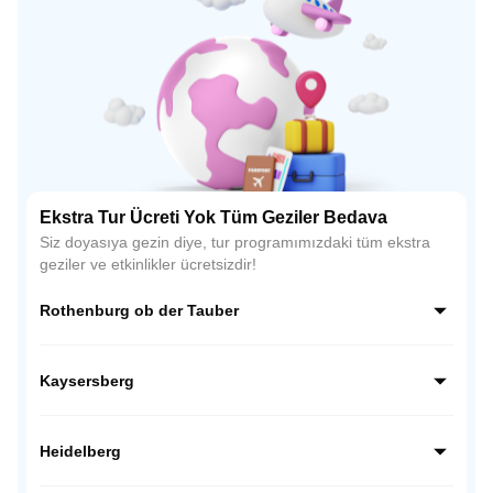
Ekstra Tur Ücreti Yok Tüm Geziler Bedava
Siz doyasıya gezin diye, tur programımızdaki tüm ekstra
geziler ve etkinlikler ücretsizdir!
Rothenburg ob der Tauber
Almanya’nın Romantik Yolu üzerindeki en büyüleyici
kasabası Rothenburg ob der Tauber, Orta Çağ atmosferini
Kaysersberg
günümüze taşıyan surları ve taş evleriyle ünlüdür. Zamanın
durduğu bu kasaba, fotoğraf tutkunları için tam bir açık
Alsace bölgesinin en romantik kasabalarından biri olan
hava müzesidir.
Kaysersberg, taş sokakları, çiçekli evleri ve tarihi
Heidelberg
köprüsüyle adeta bir masal sahnesini andırır. Orta Çağ