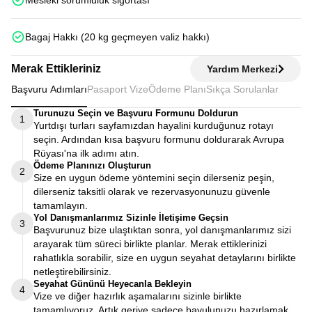
Mesleki sorumluluk sigortası
Bagaj Hakkı (20 kg geçmeyen valiz hakkı)
Merak Ettikleriniz
Yardım Merkezi
Başvuru Adımları
Pasaport Vize
Ödeme Planı
Sıkça Sorulanlar
Turunuzu Seçin ve Başvuru Formunu Doldurun
1
Yurtdışı turları sayfamızdan hayalini kurduğunuz rotayı
seçin. Ardından kısa başvuru formunu doldurarak Avrupa
Rüyası'na ilk adımı atın.
Ödeme Planınızı Oluşturun
2
Size en uygun ödeme yöntemini seçin dilerseniz peşin,
dilerseniz taksitli olarak ve rezervasyonunuzu güvenle
tamamlayın.
Yol Danışmanlarımız Sizinle İletişime Geçsin
3
Başvurunuz bize ulaştıktan sonra, yol danışmanlarımız sizi
arayarak tüm süreci birlikte planlar. Merak ettiklerinizi
rahatlıkla sorabilir, size en uygun seyahat detaylarını birlikte
netleştirebilirsiniz.
Seyahat Gününü Heyecanla Bekleyin
4
Vize ve diğer hazırlık aşamalarını sizinle birlikte
tamamlıyoruz. Artık geriye sadece bavulunuzu hazırlamak