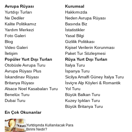
Avrupa Rüyası
Kurumsal
Yurtdışı Turları
Hakkımızda
Ne Dediler
Neden Avrupa Rüyası
Kalite Politikamız
Basında Biz
Yardım Merkezi
İstatistikler
Foto Galeri
Yasal Bilgi
Blog
Gizlilik Politikası
Video Galeri
Kişisel Verilerin Korunması
İletişim
Paket Tur Sözleşmesi
Popüler Yurt Dışı Turları
Rüya Yurt Dışı Turları
Otobüsle Avrupa Turu
İtalya Turu
Avrupa Rüyası Plus
İspanya Turu
İskandinav Rüyası
Sicilya Amalfi Güney İtalya Turu
Britanya Rüyası
İsviçre Alp Köyleri & Romantik
Alsace Noel Kasabaları Turu
Yol Turu
Benelüx Turu
Büyük Balkan Turu
Dubai Turu
Kuzey Işıkları Turu
Büyük Britanya Turu
En Çok Okunanlar
Yurtdışında Kullanılacak Para
Birimi Nedir?