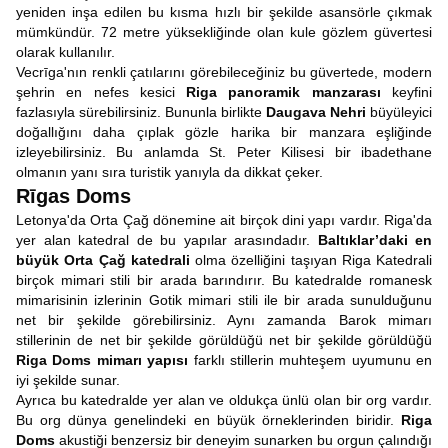
yeniden inşa edilen bu kısma hızlı bir şekilde asansörle çıkmak
mümkündür. 72 metre yüksekliğinde olan kule gözlem güvertesi
olarak kullanılır.
Vecrīga'nın renkli çatılarını görebileceğiniz bu güvertede, modern
şehrin en nefes kesici
Riga panoramik manzarası
keyfini
fazlasıyla sürebilirsiniz. Bununla birlikte
Daugava Nehri
büyüleyici
doğallığını daha çıplak gözle harika bir manzara eşliğinde
izleyebilirsiniz. Bu anlamda St. Peter Kilisesi bir ibadethane
olmanın yanı sıra turistik yanıyla da dikkat çeker.
Rīgas Doms
Letonya'da Orta Çağ dönemine ait birçok dini yapı vardır. Riga'da
yer alan katedral de bu yapılar arasındadır.
Baltıklar’daki en
büyük Orta Çağ katedrali
olma özelliğini taşıyan Riga Katedrali
birçok mimari stili bir arada barındırır. Bu katedralde romanesk
mimarisinin izlerinin Gotik mimari stili ile bir arada sunulduğunu
net bir şekilde görebilirsiniz. Aynı zamanda Barok mimarı
stillerinin de net bir şekilde görüldüğü net bir şekilde görüldüğü
Riga Doms mimarı yapısı
farklı stillerin muhteşem uyumunu en
iyi şekilde sunar.
Ayrıca bu katedralde yer alan ve oldukça ünlü olan bir org vardır.
Bu org dünya genelindeki en büyük örneklerinden biridir.
Riga
Doms
akustiği benzersiz bir deneyim sunarken bu orgun çalındığı