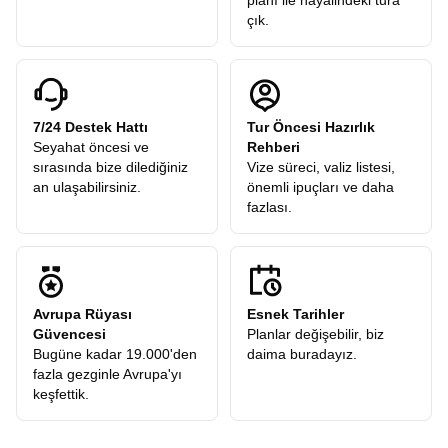
planı ile hayalindeki tura
çık.
7/24 Destek Hattı
Tur Öncesi Hazırlık
Seyahat öncesi ve
Rehberi
sırasında bize dilediğiniz
Vize süreci, valiz listesi,
an ulaşabilirsiniz.
önemli ipuçları ve daha
fazlası.
Avrupa Rüyası
Esnek Tarihler
Güvencesi
Planlar değişebilir, biz
Bugüne kadar 19.000'den
daima buradayız.
fazla gezginle Avrupa'yı
keşfettik.