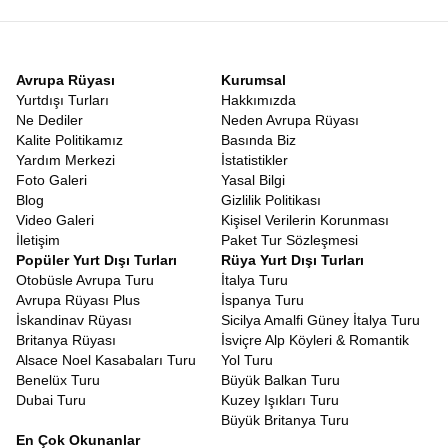
Avrupa Rüyası
Kurumsal
Yurtdışı Turları
Hakkımızda
Ne Dediler
Neden Avrupa Rüyası
Kalite Politikamız
Basında Biz
Yardım Merkezi
İstatistikler
Foto Galeri
Yasal Bilgi
Blog
Gizlilik Politikası
Video Galeri
Kişisel Verilerin Korunması
İletişim
Paket Tur Sözleşmesi
Popüler Yurt Dışı Turları
Rüya Yurt Dışı Turları
Otobüsle Avrupa Turu
İtalya Turu
Avrupa Rüyası Plus
İspanya Turu
İskandinav Rüyası
Sicilya Amalfi Güney İtalya Turu
Britanya Rüyası
İsviçre Alp Köyleri & Romantik
Alsace Noel Kasabaları Turu
Yol Turu
Benelüx Turu
Büyük Balkan Turu
Dubai Turu
Kuzey Işıkları Turu
Büyük Britanya Turu
En Çok Okunanlar