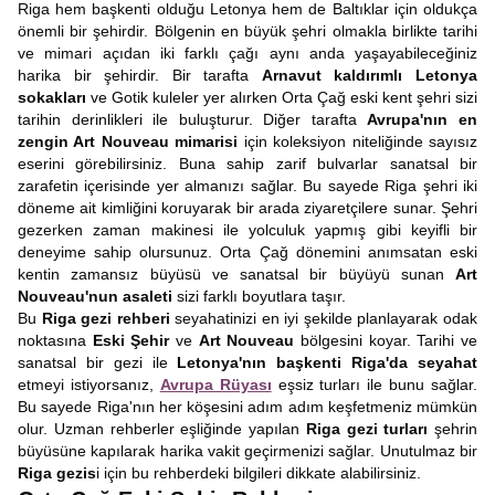
Riga hem başkenti olduğu Letonya hem de Baltıklar için oldukça
önemli bir şehirdir. Bölgenin en büyük şehri olmakla birlikte tarihi
ve mimari açıdan iki farklı çağı aynı anda yaşayabileceğiniz
harika bir şehirdir. Bir tarafta
Arnavut kaldırımlı Letonya
sokakları
ve Gotik kuleler yer alırken Orta Çağ eski kent şehri sizi
tarihin derinlikleri ile buluşturur. Diğer tarafta
Avrupa'nın en
zengin Art Nouveau mimarisi
için koleksiyon niteliğinde sayısız
eserini görebilirsiniz. Buna sahip zarif bulvarlar sanatsal bir
zarafetin içerisinde yer almanızı sağlar. Bu sayede Riga şehri iki
döneme ait kimliğini koruyarak bir arada ziyaretçilere sunar. Şehri
gezerken zaman makinesi ile yolculuk yapmış gibi keyifli bir
deneyime sahip olursunuz. Orta Çağ dönemini anımsatan eski
kentin zamansız büyüsü ve sanatsal bir büyüyü sunan
Art
Nouveau'nun asaleti
sizi farklı boyutlara taşır.
Bu
Riga gezi rehberi
seyahatinizi en iyi şekilde planlayarak odak
noktasına
Eski Şehir
ve
Art Nouveau
bölgesini koyar. Tarihi ve
sanatsal bir gezi ile
Letonya'nın başkenti Riga'da seyahat
etmeyi istiyorsanız,
Avrupa Rüyası
eşsiz turları ile bunu sağlar.
Bu sayede Riga'nın her köşesini adım adım keşfetmeniz mümkün
olur. Uzman rehberler eşliğinde yapılan
Riga gezi turları
şehrin
büyüsüne kapılarak harika vakit geçirmenizi sağlar. Unutulmaz bir
Riga gezis
i için bu rehberdeki bilgileri dikkate alabilirsiniz.