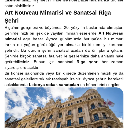
tüketebilirsiniz. Kış mevsiminde ise noel pazarında harika ürünler
satın alabilirsiniz.
Art Nouveau Mimarisi ve Sanatsal Riga
Şehri
Riga'nın gelişmesi ve büyümesi 20. yüzyılın başlarında olmuştur.
Şehirde hızlı bir şekilde yayılan mimari eserlerde
Art Nouveau
mimarisi
ağır basar. Ayrıca günümüzde Avrupa'da bu mimari
tarzın en yoğun görüldüğü yer olmakla birlikte en iyi korunan
şehridir. Bu durum şehri sanatsal açıdan da ön plana çıkarır.
Şehirde birçok sanatsal faaliyet ile gezilerinize daha anlamlı hale
getirebilirsiniz. Bunun için sanatsal
Riga şehri
her zaman
ziyaretçilere açıktır.
Bir konser salonunda veya bir kilisede düzenlenen müzik ya da
sanatsal galerilere sık sık rastlayabilirsiniz. Ayrıca şehrin hareketli
sokaklarında
Letonya sokak sanatçıları
da hünerlerini sergiler.