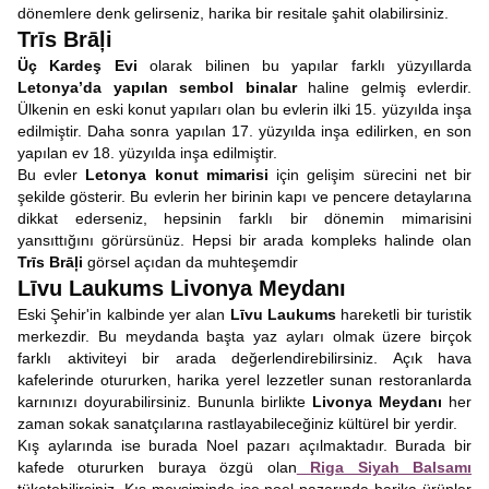
dönemlere denk gelirseniz, harika bir resitale şahit olabilirsiniz.
Trīs Brāļi
Üç Kardeş Evi
olarak bilinen bu yapılar farklı yüzyıllarda
Letonya’da yapılan sembol binalar
haline gelmiş evlerdir.
Ülkenin en eski konut yapıları olan bu evlerin ilki 15. yüzyılda inşa
edilmiştir. Daha sonra yapılan 17. yüzyılda inşa edilirken, en son
yapılan ev 18. yüzyılda inşa edilmiştir.
Bu evler
Letonya konut mimarisi
için gelişim sürecini net bir
şekilde gösterir. Bu evlerin her birinin kapı ve pencere detaylarına
dikkat ederseniz, hepsinin farklı bir dönemin mimarisini
yansıttığını görürsünüz. Hepsi bir arada kompleks halinde olan
Trīs Brāļi
görsel açıdan da muhteşemdir
Līvu Laukums Livonya Meydanı
Eski Şehir'in kalbinde yer alan
Līvu Laukums
hareketli bir turistik
merkezdir. Bu meydanda başta yaz ayları olmak üzere birçok
farklı aktiviteyi bir arada değerlendirebilirsiniz. Açık hava
kafelerinde otururken, harika yerel lezzetler sunan restoranlarda
karnınızı doyurabilirsiniz. Bununla birlikte
Livonya Meydanı
her
zaman sokak sanatçılarına rastlayabileceğiniz kültürel bir yerdir.
Kış aylarında ise burada Noel pazarı açılmaktadır. Burada bir
kafede otururken buraya özgü olan
Riga Siyah Balsamı