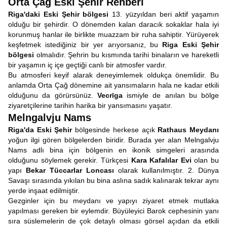
Orta Çağ Eski Şehir Rehberi
Riga'daki Eski Şehir bölgesi
13. yüzyıldan beri aktif yaşamın
olduğu bir şehirdir. O dönemden kalan daracık sokaklar hala iyi
korunmuş hanlar ile birlikte muazzam bir ruha sahiptir. Yürüyerek
keşfetmek istediğiniz bir yer arıyorsanız, bu
Riga Eski Şehir
bölgesi
olmalıdır. Şehrin bu kısmında tarihi binaların ve hareketli
bir yaşamın iç içe geçtiği canlı bir atmosfer vardır.
Bu atmosferi keyif alarak deneyimlemek oldukça önemlidir. Bu
anlamda Orta Çağ dönemine ait yansımaların hala ne kadar etkili
olduğunu da görürsünüz.
Vecrīga
ismiyle de anılan bu bölge
ziyaretçilerine tarihin harika bir yansımasını yaşatır.
Melngalvju Nams
Riga'da Eski Şehir
bölgesinde herkese açık
Rathaus Meydanı
yoğun ilgi gören bölgelerden biridir. Burada yer alan Melngalvju
Nams adlı bina için bölgenin en ikonik simgeleri arasında
olduğunu söylemek gerekir. Türkçesi
Kara Kafalılar Evi
olan bu
yapı
Bekar Tüccarlar Loncası
olarak kullanılmıştır. 2. Dünya
Savaşı sırasında yıkılan bu bina aslına sadık kalınarak tekrar aynı
yerde inşaat edilmiştir.
Gezginler için bu meydanı ve yapıyı ziyaret etmek mutlaka
yapılması gereken bir eylemdir. Büyüleyici Barok cephesinin yanı
sıra süslemelerin de çok detaylı olması görsel açıdan da etkili