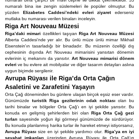
numaralı bina çarpıcı bir mavi cephe ile dikkat çekmektedir. 33
numaralı bina ise zengin süslemeleri ile popüler olmuştur. Bu
yüzden
Elizabetes Caddesi’ndeki evleri ziyaret
ederseniz
mutlaka bu numarası verilen binaları inceleyin.
Riga Art Nouveau Müzesi
Riga’daki mimari
özellikleri taşıyan
Riga Art Nouveau Müzesi
Alberta Caddesi’nde yer alır. Bu ünlü müze ünlü mimar Mikhail
Eisenstein'ın tasarladığı bir binadadır. Bu müzenin özelliği dış
cephesinin dışında Art Nouveau mimarisini yansıtan dönemin
evlerinin iç mekanını da yansıtır.
Art Nouveau mimarisi dönem
evleri
ve bu evlere ait mobilyalar ve diğer tasarım detayları aslına
uygun biçimde sergilenir.
Avrupa Rüyası ile Riga’da Orta Çağın
Asaletini ve Zarafetini Yaşayın
Orta Çağ döneminden bu günlere ulaşan birçok eşsiz eser vardır.
Günümüzde
turistik Riga gezilerinin odak noktası
olan bu
tarihi binalar ve bölgeler Orta Çağ’ı en iyi şekilde yansıtır. Bu
konuda en gelişmiş şehirlerden biri olan
Riga Orta Çağ gezi
turları
sayesinde yoğun ilgi görmeyi günümüzde de sürdürüyor.
Bu konuda planlanmış harika turlar ile hareket etmeyi istiyorsanız,
Avrupa Rüyası
size en iyi şekilde yardımcı olur.
Riga’ya en iyi
seyahat imkanları
üzerinden Avrupa Rüyası ile Orta Çağ’ın