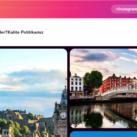
e gezginin hayali gerçek oluyor.
Instagram
ler?
Kalite Politikamız