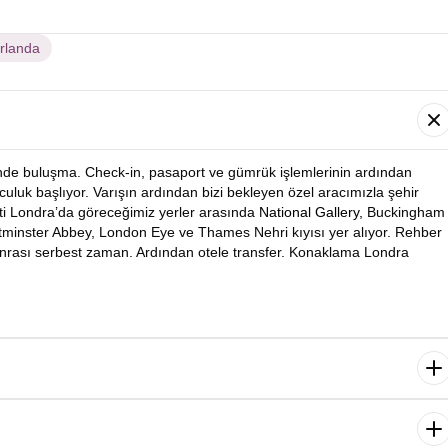
İrlanda
’nde buluşma. Check-in, pasaport ve gümrük işlemlerinin ardından
olculuk başlıyor. Varışın ardından bizi bekleyen özel aracımızla şehir
nti Londra’da göreceğimiz yerler arasında
National Gallery,
Buckingham
tminster Abbey, London Eye ve Thames Nehri kıyısı yer alıyor. Rehber
onrası serbest zaman. Ardından otele transfer. Konaklama Londra
dan bugünkü programımıza başlıyoruz. İlk durağımız dünyanın en
eum. Ardından rehberimiz eşliğinde Tower Bridge gibi kültürel noktaları