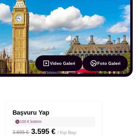
Video Galeri
Foto Galeri
Başvuru Yap
100 € İndirim
3.595 €
3.695 €
/ Kişi Başı