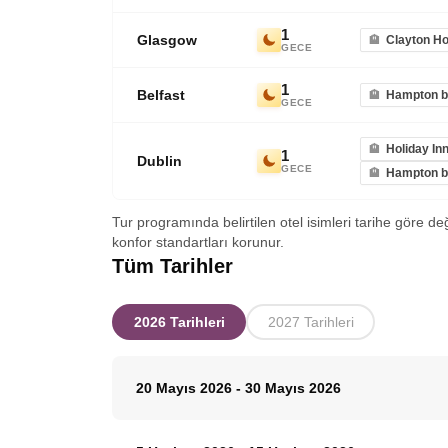
1
Glasgow
Clayton Ho
GECE
1
Belfast
Hampton by
GECE
Holiday In
1
Dublin
GECE
Hampton by
Tur programında belirtilen otel isimleri tarihe göre de
konfor standartları korunur.
Tüm Tarihler
2026 Tarihleri
2027 Tarihleri
20 Mayıs 2026
-
30 Mayıs 2026