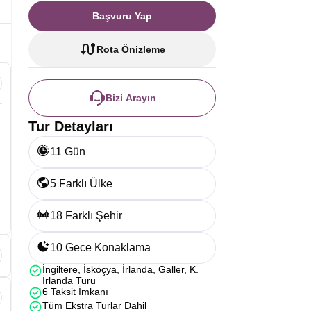
Başvuru Yap
Rota Önizleme
Bizi Arayın
Tur Detayları
11 Gün
5 Farklı Ülke
18 Farklı Şehir
10 Gece Konaklama
İngiltere, İskoçya, İrlanda, Galler, K.
İrlanda Turu
6 Taksit İmkanı
Tüm Ekstra Turlar Dahil