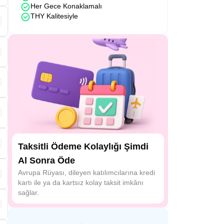
Her Gece Konaklamalı
THY Kalitesiyle
e
i
Taksitli Ödeme Kolaylığı Şimdi
Al Sonra Öde
.
Avrupa Rüyası, dileyen katılımcılarına kredi
kartı ile ya da kartsız kolay taksit imkânı
sağlar.