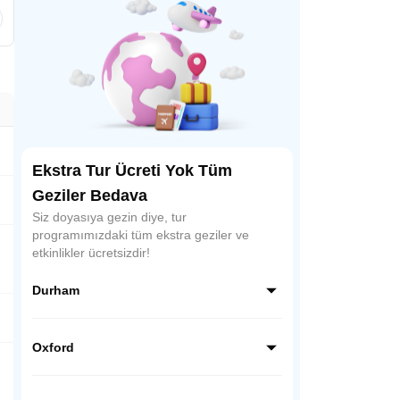
Ekstra Tur Ücreti Yok Tüm
Geziler Bedava
Siz doyasıya gezin diye, tur
programımızdaki tüm ekstra geziler ve
etkinlikler ücretsizdir!
Durham
Kuzey İngiltere bölgesinde eskiden "Durham
Kontluğu" içinde bir şehir bölgesi olan
Oxford
Durham, kaleleriyle, yüzlerce yıllık tarihi
yapılarıyla önemli Orta Çağ şehirlerinden.
İngiltere’nin üniversite ve eğitim şehri