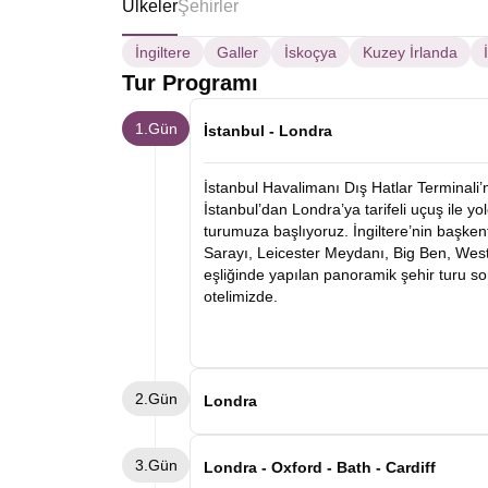
Ülkeler
Şehirler
İngiltere
Galler
İskoçya
Kuzey İrlanda
Tur Programı
1.Gün
İstanbul - Londra
İstanbul Havalimanı Dış Hatlar Terminali
İstanbul’dan Londra’ya tarifeli uçuş ile y
turumuza başlıyoruz. İngiltere’nin başke
Sarayı, Leicester Meydanı, Big Ben, Wes
eşliğinde yapılan panoramik şehir turu s
otelimizde.
2.Gün
Londra
Otelimizde alacağımız kahvaltının ardın
3.Gün
önemli müzelerinden biri olan British Mus
Londra - Oxford - Bath - Cardiff