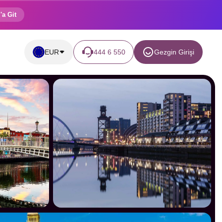
'a Git
EUR
444 6 550
Gezgin Girişi