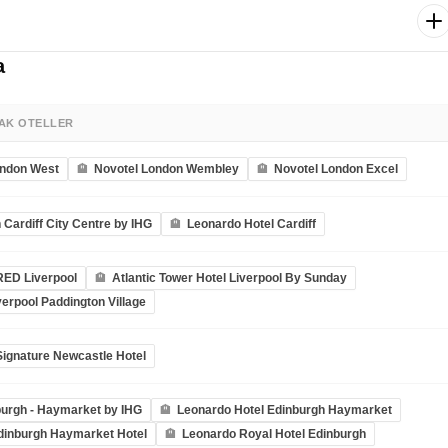
rlanda Cumhuriyeti’nin başkenti Dublin’e doğru hareket ediyoruz.
fast otelimizde.
oruz. Trinity College, Temple Bar Bölgesi, St. Patrick Katedrali, Dublin
rler arasında. Ardından otelimize transfer. Konaklama Dublin
nün kalan kısmı için serbest zaman. Dileyen misafirler alışveriş
a
n geçirebilir. Belirlenen saatte havalimanına transfer. Dublin – İstanbul
nbul’a varışımızla birlikte unutulmaz Büyük Britanya – İrlanda turumuz
a görüşmek dileğiyle!
AK OTELLER
ondon West
Novotel London Wembley
Novotel London Excel
 Cardiff City Centre by IHG
Leonardo Hotel Cardiff
RED Liverpool
Atlantic Tower Hotel Liverpool By Sunday
verpool Paddington Village
ignature Newcastle Hotel
urgh - Haymarket by IHG
Leonardo Hotel Edinburgh Haymarket
dinburgh Haymarket Hotel
Leonardo Royal Hotel Edinburgh