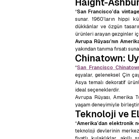
Haight-Ashbur
“
San Francisco’da vintage
sunar. 1960’ların hippi k
dükkânlar ve özgün tasarıml
ürünleri arayan gezginler iç
Avrupa Rüyası’nın Amerik
yakından tanıma fırsatı suna
Chinatown: Uyg
“
San Francisco Chinatown
eşyalar, geleneksel Çin ça
Asya temalı dekoratif ürünl
ideal seçeneklerdir.
Avrupa Rüyası, Amerika Tur
yaşam deneyimiyle birleştiri
Teknoloji ve E
“
Amerika’dan elektronik ne
teknoloji devlerinin merkez
fiyatlı kulaklıklar, akıll