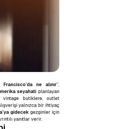
 Francisco’da ne alınır
”,
merika seyahati
planlayan
 vintage butiklere, outlet
şverişi yalnızca bir ihtiyaç
ka’ya gidecek
gezginler için
ıntılı yanıtlar verir.
bi