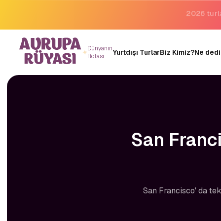
Binlerce 
Dünyanın
Yurtdışı Turlar
Biz Kimiz?
Ne dedi
Rotası
San Franci
San Francisco' da tekn