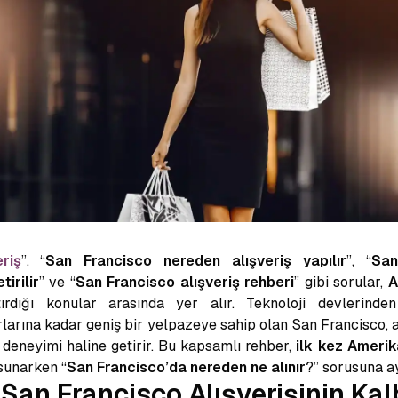
riş
”, “
San Francisco nereden alışveriş yapılır
”, “
San
irilir
” ve “
San Francisco alışveriş rehberi
” gibi sorular,
A
rdığı konular arasında yer alır. Teknoloji devlerinden
arına kadar geniş bir yelpazeye sahip olan San Francisco, alı
r deneyimi haline getirir. Bu kapsamlı rehber,
ilk kez Ameri
 sunarken “
San Francisco’da nereden ne alınır
?” sorusuna ayr
San Francisco Alışverişinin Kal