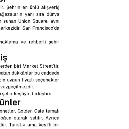
r. Şehrin en ünlü alışveriş
ğazaların yanı sıra dünya
k sunan Union Square, aynı
erkezidir. San Francisco’da
aklama ve rehberli şehir
iş
rden biri Market Street’tir.
 satan dükkânlar bu caddede
çin uygun fiyatlı seçenekler
 vazgeçilmezdir.
şehir keşfiyle birleştirir.
ünler
agnetler, Golden Gate temalı
oğun olarak satılır. Ayrıca
r. Turistik ama keyifli bir