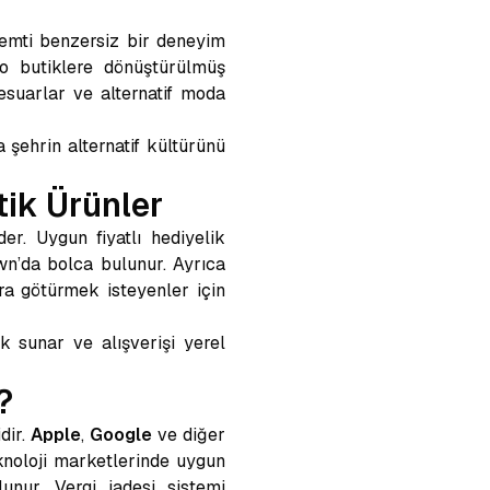
semti benzersiz bir deneyim
ro butiklere dönüştürülmüş
sesuarlar ve alternatif moda
 şehrin alternatif kültürünü
tik Ürünler
der. Uygun fiyatlı hediyelik
wn’da bolca bulunur. Ayrıca
ıra götürmek isteyenler için
k sunar ve alışverişi yerel
?
dir.
Apple
,
Google
ve diğer
noloji marketlerinde uygun
lunur. Vergi iadesi sistemi