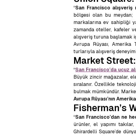
“
San Francisco alışveriş
bölgesi olan bu meydan; 
markalarına ev sahipliği 
zamanda oteller, kafeler v
alışveriş turuna başlamak iç
Avrupa Rüyası, Amerika 
turlarıyla alışveriş deneyimi
Market Street:
“
San Francisco’da ucuz alı
Büyük zincir mağazalar, el
sıralanır. Özellikle teknol
bulmak mümkündür. Market S
Avrupa Rüyası’nın Amerika
Fisherman’s Wh
“
San Francisco’dan ne hed
ürünler, el yapımı takılar
Ghirardelli Square’de düny