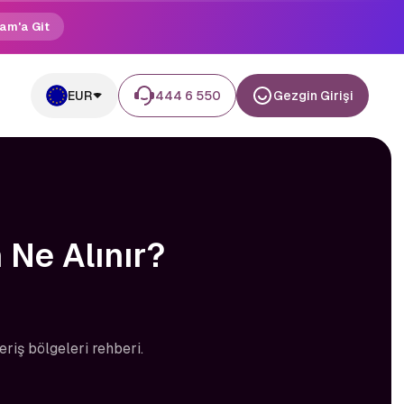
am'a Git
EUR
444 6 550
Gezgin Girişi
 Ne Alınır?
eriş bölgeleri rehberi.