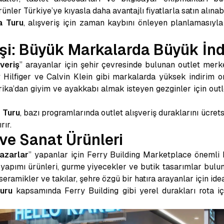
ler Türkiye’ye kıyasla daha avantajlı fiyatlarla satın alınabi
a Turu
, alışveriş için zaman kaybını önleyen planlamasıyla t
işi: Büyük Markalarda Büyük İnd
veriş
” arayanlar için şehir çevresinde bulunan outlet merke
 Hilfiger ve Calvin Klein gibi markalarda yüksek indirim o
a’dan giyim ve ayakkabı almak isteyen gezginler için outle
 Turu
, bazı programlarında outlet alışveriş duraklarını ücre
rır.
 ve Sanat Ürünleri
azarlar
” yapanlar için Ferry Building Marketplace önemli b
el yapımı ürünleri, gurme yiyecekler ve butik tasarımlar bulu
seramikler ve takılar, şehre özgü bir hatıra arayanlar için ide
uru
kapsamında Ferry Building gibi yerel durakları rota içi