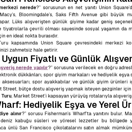
 merkezi nerede
?” sorusunun en net yanıtı Union Square’di
Macy’s, Bloomingdale’s, Saks Fifth Avenue gibi büyük ma
yapar. Lüks alışverişten günlük giyime kadar geniş seçene
e tiyatrolarla çevrili olması sayesinde sosyal yaşamın da m
in en ideal nokta burasıdır.
Turu kapsamında Union Square çevresindeki merkezi kon
nizi zahmetsiz hale getirir.
 Uygun Fiyatlı ve Günlük Alışver
şveriş nerede yapılır
?” sorusuna verilecek en doğru adresle
ektronik dükkânları, spor giyim markaları ve hediyelik eşya
oji aksesuarları, spor ayakkabılar ve günlük giyim ürünleri i
treet, bütçe dostu alışveriş yapmak isteyen gezginler için
 Turu
, Market Street’i kapsayan yürüyüş rotalarıyla alışverişi 
arf: Hediyelik Eşya ve Yerel Ür
iye alınır
?” sorusu Fisherman’s Wharf’ta yanıtını bulur. M
, deniz kabuğu süsleri ve yöresel lezzetler bu bölgede y
aca ünlü San Francisco çikolatalarını satın almak mümkündü