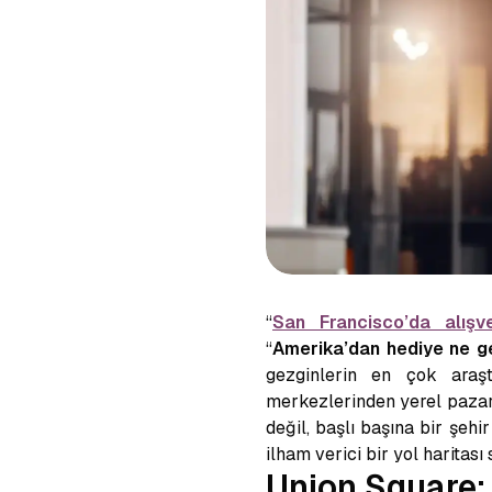
“
San Francisco’da alışve
“
Amerika’dan hediye ne get
gezginlerin en çok araştı
merkezlerinden yerel pazarl
değil, başlı başına bir şehi
ilham verici bir yol haritası
Union Square: 