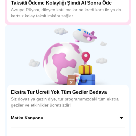
Taksitli Ödeme Kolaylığı Şimdi Al Sonra Öde
Avrupa Rüyası, dileyen katılımcılarına kredi kartı ile ya da
kartsız kolay taksit imkânı sağlar.
Ekstra Tur Ücreti Yok Tüm Geziler Bedava
Siz doyasıya gezin diye, tur programımızdaki tüm ekstra
geziler ve etkinlikler ücretsizdir!
Matka Kanyonu
Treska Nehri ile Vardar Nehri’nin buluştuğu bir alanda yer