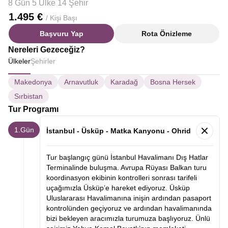
8 Gün 5 Ülke 14 Şehir
1.495 €
/ Kişi Başı
Başvuru Yap
Rota Önizleme
Nereleri Gezeceğiz?
Ülkeler
Şehirler
Makedonya
Arnavutluk
Karadağ
Bosna Hersek
Sırbistan
Tur Programı
1.Gün
İstanbul - Üsküp - Matka Kanyonu - Ohrid
Tur başlangıç günü İstanbul Havalimanı Dış Hatlar
Terminalinde buluşma. Avrupa Rüyası Balkan turu
koordinasyon ekibinin kontrolleri sonrası tarifeli
uçağımızla Üsküp’e hareket ediyoruz. Üsküp
Uluslararası Havalimanına inişin ardından pasaport
kontrolünden geçiyoruz ve ardından havalimanında
bizi bekleyen aracımızla turumuza başlıyoruz. Ünlü