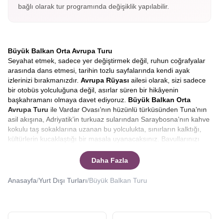
bağlı olarak tur programında değişiklik yapılabilir.
Büyük Balkan Orta Avrupa Turu
Seyahat etmek, sadece yer değiştirmek değil, ruhun coğrafyalar
arasında dans etmesi, tarihin tozlu sayfalarında kendi ayak
izlerinizi bırakmanızdır.
Avrupa Rüyası
ailesi olarak, sizi sadece
bir otobüs yolculuğuna değil, asırlar süren bir hikâyenin
başkahramanı olmaya davet ediyoruz.
Büyük
Balkan Orta
Avrupa Turu
ile Vardar Ovası’nın hüzünlü türküsünden Tuna’nın
asil akışına, Adriyatik’in turkuaz sularından Saraybosna’nın kahve
kokulu taş sokaklarına uzanan bu yolculukta, sınırların kalktığı,
kültürlerin kucaklaştığı bir masala uyanacaksınız. Bavullarınızı
değil, hayallerinizi hazırlayın çünkü bu rota, sıradan bir tatilden
çok daha fazlasını vaat ediyor.
Büyük balkan turunda hangi
Daha Fazla
ülkeler var?
Ya da
en iyi Balkan turu hangisi?
Sorularınıza
yanıt vereceğiz.
Anasayfa
/
Yurt Dışı Turları
/
Büyük Balkan Turu
Büyük Balkanlar ve Orta Avrupa Turu
Avrupa’nın en mistik, en tanıdık ve bir o kadar da keşfedilmeyi
bekleyen coğrafyalarına doğru yola çıkarken, pusulamız tarihin ve
doğanın en cömert olduğu toprakları gösteriyor.
Büyük