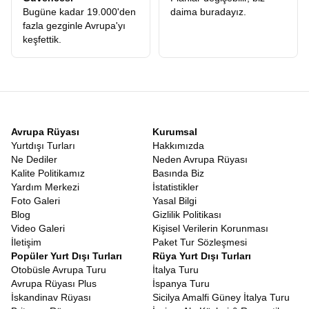
rotamızın en güzel yanı, Türk vatandaşları için büyük kolaylık
Bugüne kadar 19.000'den
daima buradayız.
sağlayan
Vizesiz Balkan Turu
niteliği taşıyan ülkeleri
fazla gezginle Avrupa'yı
kapsamasıdır. Makedonya, Arnavutluk, Karadağ, Bosna Hersek
keşfettik.
ve Sırbistan gibi ülkeler, Türk pasaportuna vize uygulamayan dost
topraklardır. Pasaportunuzu cebinize koyup sanki şehir
değiştiriyormuşçasına ülke değiştirebilmenin verdiği o muazzam
özgürlük hissi paha biçilemezdir. Orta Avrupa kombinasyonlu
turlarımızda
Schengen vizesi
gerekebilirken, sadece Balkan
rotamız vizesiz seyahatin konforunu sunar.
Erken Rezervasyon Balkan Turu Fiyatları
Avrupa Rüyası
Kurumsal
Seyahat sektöründeki en büyük sorunlardan biri, ilk bakışta
Yurtdışı Turları
Hakkımızda
görünen fiyat ile turun sonunda harcanan toplam tutar arasındaki
Ne Dediler
Neden Avrupa Rüyası
uçurumdur. Biz,
Balkan Turu Fiyatları
konusunda şeffaflığı ilke
Kalite Politikamız
Basında Biz
edindik. Web sitemizde gördüğünüz rakam, turun ana iskeletini
Yardım Merkezi
İstatistikler
oluşturur ve gizli maliyet sürprizleriyle karşılaşmazsınız. Tüm
Foto Galeri
Yasal Bilgi
ekstra turların fiyata dahil olması, diğer firmaların ekstra adı
Blog
Gizlilik Politikası
altında topladığı yüzlerce Euro’nun cebinizde kalması demektir.
Video Galeri
Kişisel Verilerin Korunması
Fiyat-performans analizi yapıldığında, sunduğumuz hizmetin
İletişim
Paket Tur Sözleşmesi
kalitesi ve kapsamı, ödediğiniz her kuruşun karşılığını fazlasıyla
Popüler Yurt Dışı Turları
Rüya Yurt Dışı Turları
verdiğimizi gösterecektir.
Erken rezervasyon Balkan turu
Otobüsle Avrupa Turu
İtalya Turu
avantajlarını fırsata çevirebilirsiniz.
Avrupa Rüyası Plus
İspanya Turu
Adımızdaki rüya kelimesi tesadüf değildir. Katılımcılarımız için
İskandinav Rüyası
Sicilya Amalfi Güney İtalya Turu
hazırladığımız
Balkan Rüyası Tur
konsepti, sadece turistik