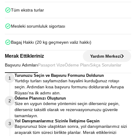
Tüm ekstra turlar
Mesleki sorumluluk sigortası
Bagaj Hakkı (20 kg geçmeyen valiz hakkı)
Merak Ettikleriniz
Yardım Merkezi
Başvuru Adımları
Pasaport Vize
Ödeme Planı
Sıkça Sorulanlar
Turunuzu Seçin ve Başvuru Formunu Doldurun
1
Yurtdışı turları sayfamızdan hayalini kurduğunuz rotayı
seçin. Ardından kısa başvuru formunu doldurarak Avrupa
Rüyası'na ilk adımı atın.
Ödeme Planınızı Oluşturun
2
Size en uygun ödeme yöntemini seçin dilerseniz peşin,
dilerseniz taksitli olarak ve rezervasyonunuzu güvenle
tamamlayın.
Yol Danışmanlarımız Sizinle İletişime Geçsin
3
Başvurunuz bize ulaştıktan sonra, yol danışmanlarımız sizi
arayarak tüm süreci birlikte planlar. Merak ettiklerinizi