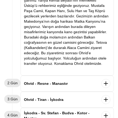
şairimiz Yahya Kemal Beyatlı’nın memleketi
Üsküp’ü rehberimiz eşliğinde geziyoruz. Mustafa
Paşa Camii, Kapan Hanı, Sulu Han ve Taş Köprü
gezilecek yerlerden bazılarıdır. Gezimizin ardından
Makedonya’nın doğa harikası Matka Kanyonu’na
geçiyoruz. Varışın ardından burada dileyen
misafirlerimiz kanyonda kano gezintisi yapabilirler.
Buradaki doğa molamızın ardından Balkan
coğrafyasının en güzel camisini göreceğiz. Tetova
(Kalkandelen)’de durarak Alaca Camiini ziyaret
edeceğiz. Bu ziyaretimiz sonrası Ohrid’e
yolculuğumuz başlıyor. Yolculuğun ardından otele
transfer oluyoruz. Konaklama Ohrid otelimizde.
2.Gün
Ohrid - Resne - Manastır
Sabah kahvaltının ardından otelden ayrılarak ilk
3.Gün
durağımız olan Resne’ye vardıktan sonra
Ohrid - Tiran - İşkodra
rehberimiz eşliğinde İttihat ve Terakkinin en ünlü
kişiliklerinden Resneli Niyazi’nin Sarayını ziyaret
Sabah kahvaltının ardından otelimizden ayrılarak
İşkodra - Sv. Stefan - Budva - Kotor -
4.Gün
edeceğiz. Ardından Manastır şehrine geçeceğiz.
Arnavutluk’un başkenti Tiran’a hareket ediyoruz.