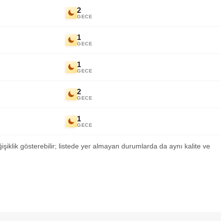
2
GECE
1
GECE
1
GECE
2
GECE
1
GECE
ğişiklik gösterebilir; listede yer almayan durumlarda da aynı kalite ve