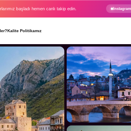
e gezginin hayali gerçek oluyor.
Instagram
ler?
Kalite Politikamız