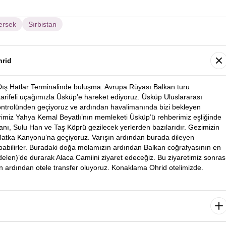
ersek
Sırbistan
hrid
Dış Hatlar Terminalinde buluşma. Avrupa Rüyası Balkan turu
 tarifeli uçağımızla Üsküp’e hareket ediyoruz. Üsküp Uluslararası
ontrolünden geçiyoruz ve ardından havalimanında bizi bekleyen
rimiz Yahya Kemal Beyatlı’nın memleketi Üsküp’ü rehberimiz eşliğinde
ı, Sulu Han ve Taş Köprü gezilecek yerlerden bazılarıdır. Gezimizin
atka Kanyonu’na geçiyoruz. Varışın ardından burada dileyen
apabilirler. Buradaki doğa molamızın ardından Balkan coğrafyasının en
elen)’de durarak Alaca Camiini ziyaret edeceğiz. Bu ziyaretimiz sonras
n ardından otele transfer oluyoruz. Konaklama Ohrid otelimizde.