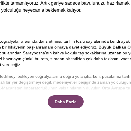
birlikte tamamlıyoruz. Artık geriye sadece bavulunuzu hazırlamak
 yolculuğu heyecanla beklemek kalıyor.
ğrafyalar arasında dans etmesi, tarihin tozlu sayfalarında kendi ayak i
ren bir hikâyenin başkahramanı olmaya davet ediyoruz.
Büyük
Balkan O
z sularından Saraybosna’nın kahve kokulu taş sokaklarına uzanan bu yolcul
zi hazırlayın çünkü bu rota, sıradan bir tatilden çok daha fazlasını vaat 
t vereceğiz.
şfedilmeyi bekleyen coğrafyalarına doğru yola çıkarken, pusulamız tarih
afi bir yer değiştirmeyi değil, medeniyetler beşiğinde zaman yolculuğu
-Macaristan İmparatorluğu’nun vals tınılarının duyulur.
Orta Avrupa tu
ka bir ülkede uyanmanın, pencerenizi her açtığınızda farklı bir kültürü
Daha Fazla
ek zordur, ancak doğru planlanmış bir rota ile zamanı genişletmek 
eceksiniz.
Makedonya, Arnavutluk, Karadağ, Bosna Hersek ve Sırbi
rilmiş bir gezi değil, her anın tadının çıkarıldığı, her durağın hakkının
rından geçip Ohrid’in huzur veren maviliğine, oradan Adriyatik kıyıların
i günden daha renkli, daha heyecanlı geçecek.
1 haftada balkan turu y