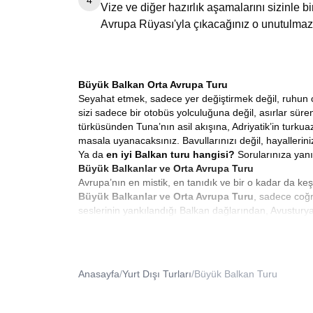
4
Vize ve diğer hazırlık aşamalarını sizinle 
Avrupa Rüyası'yla çıkacağınız o unutulmaz
Büyük Balkan Orta Avrupa Turu
Seyahat etmek, sadece yer değiştirmek değil, ruhun co
sizi sadece bir otobüs yolculuğuna değil, asırlar sü
türküsünden Tuna’nın asil akışına, Adriyatik’in turkua
masala uyanacaksınız. Bavullarınızı değil, hayallerini
Ya da
en iyi Balkan turu hangisi?
Sorularınıza yanı
Büyük Balkanlar ve Orta Avrupa Turu
Avrupa’nın en mistik, en tanıdık ve bir o kadar da ke
Büyük Balkanlar ve Orta Avrupa Turu
, sadece coğr
seslerinin yankılandığı Balkan dağlarından, Avusturya
mozaiktir. Bizimle çıktığınız bu yolda, her sabah baş
8 Günlük Balkan Turu
Modern hayatın koşturmacası içinde zamana hükmetm
süren bir keşif yapmışçasına dolu dolu anılar biriktir
Anasayfa
/
Yurt Dışı Turları
/
Büyük Balkan Turu
olun. Sekiz güne sığdırdığımız bu serüven, aceleye geti
başlayan bu rüya, Üsküp’ün heykellerle bezeli meydanla
Saraybosna’ya kadar uzanır. Her gününüz, bir öncek