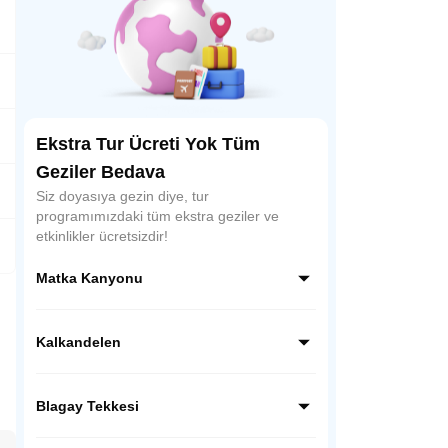
Ekstra Tur Ücreti Yok Tüm
Geziler Bedava
Siz doyasıya gezin diye, tur
programımızdaki tüm ekstra geziler ve
etkinlikler ücretsizdir!
Matka Kanyonu
Treska Nehri ile Vardar Nehri’nin buluştuğu
bir alanda yer alan Matka Kanyonu,
Kalkandelen
Makedonya’nın doğa turizmi açısından en
önemli noktalarından biridir. Kanyonda tur
Balkan coğrafyasının en güzel camisini
yapabilir, doğanın tadını çıkarabilirsiniz.
göreceğiz. Tetova (Kalkandelen)’de durarak
Blagay Tekkesi
Alaca Camiini ziyaret edeceğiz.