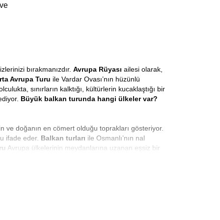
 ve
zlerinizi bırakmanızdır.
Avrupa Rüyası
ailesi olarak,
rta Avrupa Turu
ile Vardar Ovası’nın hüzünlü
ukta, sınırların kalktığı, kültürlerin kucaklaştığı bir
ediyor.
Büyük balkan turunda hangi ülkeler var?
in ve doğanın en cömert olduğu toprakları gösteriyor.
nu ifade eder.
Balkan turları
ile Osmanlı’nın nal
ru
Avrupa ülkelerinin meydanlarına uzanan eşsiz bir
n güneşiyle selamlaşmanın hazzını yaşayacaksınız.
mümkündür.
Balkan Turu 8 Gün
süresince, sanki aylar
stan
rotasıyla en güzel maceralara atılmaya hazır
 verildiği bir deneyimdir. İstanbul’dan hareketle
ın incisi Budva’ya ve tarihin canlı şahidi
apılır mı?
Evet Avrupa Rüyası ile dolu dolu geçecek