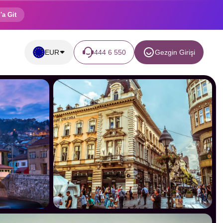
'a Git
EUR
444 6 550
Gezgin Girişi