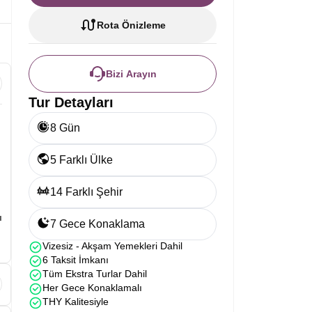
Rota Önizleme
Bizi Arayın
Tur Detayları
8 Gün
5 Farklı Ülke
14 Farklı Şehir
ı
7 Gece Konaklama
Vizesiz - Akşam Yemekleri Dahil
6 Taksit İmkanı
Tüm Ekstra Turlar Dahil
Her Gece Konaklamalı
THY Kalitesiyle