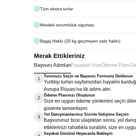
Tüm ekstra turlar
Mesleki sorumluluk sigortası
Bagaj Hakkı (20 kg geçmeyen valiz hakkı)
Merak Ettikleriniz
Başvuru Adımları
Pasaport Vize
Ödeme Planı
Turunuzu Seçin ve Başvuru Formunu Doldurun
1
Yurtdışı turları sayfamızdan hayalini kurd
Avrupa Rüyası'na ilk adımı atın.
Ödeme Planınızı Oluşturun
2
Size en uygun ödeme yöntemini seçin dilers
güvenle tamamlayın.
Yol Danışmanlarımız Sizinle İletişime Geçsin
3
Başvurunuz bize ulaştıktan sonra, yol danış
ettiklerinizi rahatlıkla sorabilir, size en uygu
Seyahat Gününü Heyecanla Bekleyin