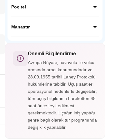
Osmanlıların eline geçtikten sonra
muhteşem bir doğaya sahip bu bölgede
Poçitel
kurulan bu tekke Bosna’nın yerel halkı olan
Boşnakların (Bosniak) hızla müslümanlığı
Osmanlının askeri mimari dehasınının en iyi
seçmesinde çok önemli bir rol oynamıştır.
örneği olan Poçitel kasabası, nehir
Manastır
Neretva’nın doğduğu tekkeyi ziyaret
kenarından başlayan ve oldukça dik bir
edeceğiz.
yamaç ile yükselen bir yer.
Makedonya‘nın ikinci en büyük şehri
Manastır (Bitola), Osmanlı Dönemi’nden bu
yana Türklerin Manastır olarak adlandırdığı
Önemli Bilgilendirme
bir yerleşim yeri olup Atatürk’ün de askeri
Avrupa Rüyası, havayolu ile yolcu
eğitim gördüğü Askeri İdadinin olduğu
arasında aracı konumundadır ve
şehirdir.
28.09.1955 tarihli Lahey Protokolü
hükümlerine tabidir. Uçuş saatleri
operasyonel nedenlerle değişebilir;
tüm uçuş bilgilerinin hareketten 48
saat önce teyit edilmesi
gerekmektedir. Uçağın iniş yaptığı
şehre bağlı olarak tur programında
değişiklik yapılabilir.