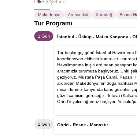
Ülkeler
Şehirler
Makedonya
Arnavutluk
Karadağ
Bosna H
Tur Programı
1.Gün
İstanbul - Üsküp - Matka Kanyonu - O
Tur başlangıç günü İstanbul Havalimanı 
koordinasyon ekibinin kontrolleri sonrası
Havalimanına inişin ardından pasaport k
aracımızla turumuza başlıyoruz. Ünlü şai
geziyoruz. Mustafa Paşa Camii, Kapan Han
ardından Makedonya’nın doğa harikası M
misafirlerimiz kanyonda kano gezintisi y
güzel camisini göreceğiz. Tetova (Kalkand
Ohrid’e yolculuğumuz başlıyor. Yolculuğu
2.Gün
Ohrid - Resne - Manastır