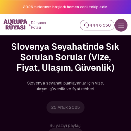
2026 turlarımız başladı hemen canlı takip edin.
Dünyanın
444 6 550
Rotası
Slovenya Seyahatinde Sık
Sorulan Sorular (Vize,
Fiyat, Ulaşım, Güvenlik)
Slovenya seyahati planlayanlar için vize,
ulaşım, güvenlik ve fiyat rehberi.
25 Aralık 2025
Bu yazıyı paylaş: