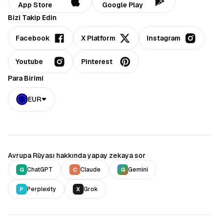
App Store
Google Play
Bizi Takip Edin
Facebook
X Platform
Instagram
Youtube
Pinterest
Para Birimi
EUR
Avrupa Rüyası hakkında yapay zekaya sor
ChatGPT
Claude
Gemini
G
C
G
Perplexity
Grok
P
X