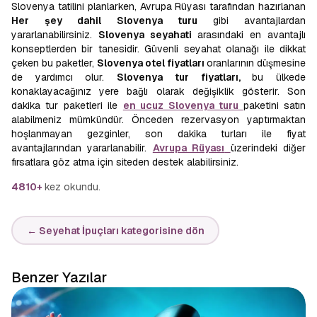
Slovenya tatilini planlarken, Avrupa Rüyası tarafından hazırlanan
Her şey dahil Slovenya turu
gibi avantajlardan
yararlanabilirsiniz.
Slovenya seyahati
arasındaki en avantajlı
konseptlerden bir tanesidir. Güvenli seyahat olanağı ile dikkat
çeken bu paketler,
Slovenya otel fiyatları
oranlarının düşmesine
de yardımcı olur.
Slovenya tur fiyatları,
bu ülkede
konaklayacağınız yere bağlı olarak değişiklik gösterir. Son
dakika tur paketleri ile
en ucuz Slovenya turu
paketini satın
alabilmeniz mümkündür. Önceden rezervasyon yaptırmaktan
hoşlanmayan gezginler, son dakika turları ile fiyat
avantajlarından yararlanabilir.
Avrupa Rüyası
üzerindeki diğer
fırsatlara göz atma için siteden destek alabilirsiniz.
4810+
kez okundu.
← Seyehat İpuçları kategorisine dön
Benzer Yazılar