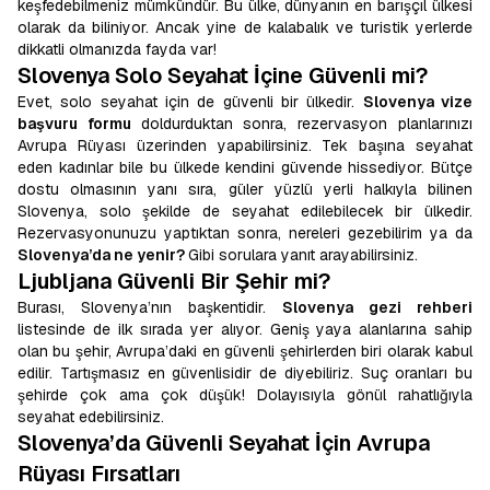
keşfedebilmeniz mümkündür. Bu ülke, dünyanın en barışçıl ülkesi
olarak da biliniyor. Ancak yine de kalabalık ve turistik yerlerde
dikkatli olmanızda fayda var!
Slovenya Solo Seyahat İçine Güvenli mi?
Evet, solo seyahat için de güvenli bir ülkedir.
Slovenya vize
başvuru formu
doldurduktan sonra, rezervasyon planlarınızı
Avrupa Rüyası üzerinden yapabilirsiniz. Tek başına seyahat
eden kadınlar bile bu ülkede kendini güvende hissediyor. Bütçe
dostu olmasının yanı sıra, güler yüzlü yerli halkıyla bilinen
Slovenya, solo şekilde de seyahat edilebilecek bir ülkedir.
Rezervasyonunuzu yaptıktan sonra, nereleri gezebilirim ya da
Slovenya’da ne yenir?
Gibi sorulara yanıt arayabilirsiniz.
Ljubljana Güvenli Bir Şehir mi?
Burası, Slovenya’nın başkentidir.
Slovenya gezi rehberi
listesinde de ilk sırada yer alıyor. Geniş yaya alanlarına sahip
olan bu şehir, Avrupa’daki en güvenli şehirlerden biri olarak kabul
edilir. Tartışmasız en güvenlisidir de diyebiliriz. Suç oranları bu
şehirde çok ama çok düşük! Dolayısıyla gönül rahatlığıyla
seyahat edebilirsiniz.
Slovenya’da Güvenli Seyahat İçin Avrupa
Rüyası Fırsatları