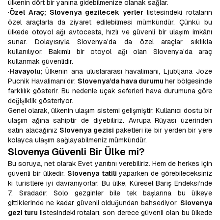
ülkenin dört bir yanına gidebilmenize olanak sağlar.
·
Özel Araç; Slovenya gezilecek yerler
listesindeki rotaların
özel araçlarla da ziyaret edilebilmesi mümkündür. Çünkü bu
ülkede otoyol ağı avtocesta, hızlı ve güvenli bir ulaşım imkânı
sunar. Dolayısıyla Slovenya’da da özel araçlar sıklıkla
kullanılıyor. Bakımlı bir otoyol ağı olan Slovenya’da araç
kullanmak güvenlidir.
·
Havayolu;
Ülkenin ana uluslararası havalimanı, Ljubljana Joze
Pucnik Havalimanı’dır.
Slovenya’da hava durumu
her bölgesinde
farklılık gösterir. Bu nedenle uçak seferleri hava durumuna göre
değişiklik gösteriyor.
Genel olarak, ülkenin ulaşım sistemi gelişmiştir. Kullanıcı dostu bir
ulaşım ağına sahiptir de diyebiliriz. Avrupa Rüyası üzerinden
satın alacağınız
Slovenya gezisi
paketleri ile bir yerden bir yere
kolayca ulaşım sağlayabilmeniz mümkündür.
Slovenya Güvenli Bir Ülke mi?
Bu soruya, net olarak Evet yanıtını verebiliriz. Hem de herkes için
güvenli bir ülkedir.
Slovenya tatili
yaparken de görebileceksiniz
ki turistlere iyi davranıyorlar. Bu ülke, Küresel Barış Endeksi’nde
7. Sıradadır. Solo gezginler bile tek başlarına bu ülkeye
gittiklerinde ne kadar güvenli olduğundan bahsediyor.
Slovenya
gezi turu
listesindeki rotaları, son derece güvenli olan bu ülkede