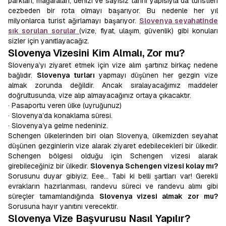
parkları, mağaraları, denizi ve sayısız tarihi yapısıyla da turistleri
cezbeden bir rota olmayı başarıyor. Bu nedenle her yıl
milyonlarca turist ağırlamayı başarıyor.
Slovenya seyahatinde
sık sorulan sorular
(vize, fiyat, ulaşım, güvenlik) gibi konuları
sizler için yanıtlayacağız.
Slovenya Vizesini Kim Almalı, Zor mu?
Slovenya’yı ziyaret etmek için vize alım şartınız birkaç nedene
bağlıdır.
Slovenya turları
yapmayı düşünen her gezgin vize
almak zorunda değildir. Ancak sıralayacağımız maddeler
doğrultusunda, vize alıp almayacağınız ortaya çıkacaktır.
· Pasaportu veren ülke (uyruğunuz)
· Slovenya’da konaklama süresi.
· Slovenya’ya gelme nedeniniz.
Schengen ülkelerinden biri olan Slovenya, ülkemizden seyahat
düşünen gezginlerin vize alarak ziyaret edebilecekleri bir ülkedir.
Schengen bölgesi olduğu için Schengen vizesi alarak
girebileceğiniz bir ülkedir.
Slovenya Schengen vizesi kolay mı?
Sorusunu duyar gibiyiz. Eee… Tabi ki belli şartları var! Gerekli
evrakların hazırlanması, randevu süreci ve randevu alımı gibi
süreçler tamamlandığında
Slovenya vizesi almak zor mu?
Sorusuna hayır yanıtını verecektir.
Slovenya Vize Başvurusu Nasıl Yapılır?