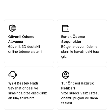
katılımcılarımıza hediye olarak dahildir.
Güvenli Ödeme
Esnek Ödeme
Altyapısı
Seçenekleri
Güvenli, 3D destekli
Bütçene uygun ödeme
online ödeme sistemi
planı ile hayalindeki tura
çık.
7/24 Destek Hattı
Tur Öncesi Hazırlık
Seyahat öncesi ve
Rehberi
sırasında bize dilediğiniz
Vize süreci, valiz listesi,
an ulaşabilirsiniz.
önemli ipuçları ve daha
fazlası.