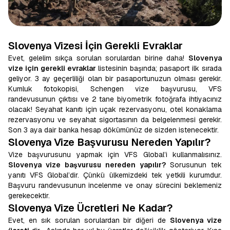
Slovenya Vizesi İçin Gerekli Evraklar
Evet, gelelim sıkça sorulan sorulardan birine daha!
Slovenya
vize için gerekli evraklar
listesinin başında; pasaport ilk sırada
geliyor. 3 ay geçerliliği olan bir pasaportunuzun olması gerekir.
Kumluk fotokopisi, Schengen vize başvurusu, VFS
randevusunun çıktısı ve 2 tane biyometrik fotoğrafa ihtiyacınız
olacak! Seyahat kanıtı için uçak rezervasyonu, otel konaklama
rezervasyonu ve seyahat sigortasının da belgelenmesi gerekir.
Son 3 aya dair banka hesap dökümünüz de sizden istenecektir.
Slovenya Vize Başvurusu Nereden Yapılır?
Vize başvurusunu yapmak için VFS Global’i kullanmalısınız.
Slovenya vize başvurusu nereden yapılır?
Sorusunun tek
yanıtı VFS Global’dir. Çünkü ülkemizdeki tek yetkili kurumdur.
Başvuru randevusunun incelenme ve onay sürecini beklemeniz
gerekecektir.
Slovenya Vize Ücretleri Ne Kadar?
Evet, en sık sorulan sorulardan bir diğeri de
Slovenya vize