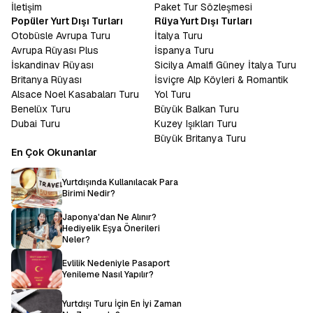
İletişim
Paket Tur Sözleşmesi
Popüler Yurt Dışı Turları
Rüya Yurt Dışı Turları
Otobüsle Avrupa Turu
İtalya Turu
Avrupa Rüyası Plus
İspanya Turu
İskandinav Rüyası
Sicilya Amalfi Güney İtalya Turu
Britanya Rüyası
İsviçre Alp Köyleri & Romantik
Alsace Noel Kasabaları Turu
Yol Turu
Benelüx Turu
Büyük Balkan Turu
Dubai Turu
Kuzey Işıkları Turu
Büyük Britanya Turu
En Çok Okunanlar
Yurtdışında Kullanılacak Para
Birimi Nedir?
Japonya'dan Ne Alınır?
Hediyelik Eşya Önerileri
Neler?
Evlilik Nedeniyle Pasaport
Yenileme Nasıl Yapılır?
Yurtdışı Turu İçin En İyi Zaman