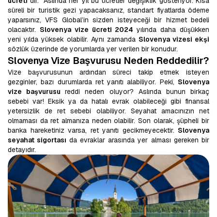
ücreti
dir.
Aslında her yıl bu ücretler değişiklik gösteriyor. Kısa
süreli bir turistik gezi yapacaksanız, standart fiyatlarda ödeme
yaparsınız, VFS Global’in sizden isteyeceği bir hizmet bedeli
olacaktır.
Slovenya vize ücreti 2024
yılında daha düşükken
yeni yılda yüksek olabilir. Aynı zamanda
Slovenya vizesi ekşi
sözlük üzerinde de yorumlarda yer verilen bir konudur.
Slovenya Vize Başvurusu Neden Reddedilir?
Vize başvurusunun ardından süreci takip etmek isteyen
gezginler, bazı durumlarda ret yanıtı alabiliyor. Peki,
Slovenya
vize başvurusu
reddi neden oluyor? Aslında bunun birkaç
sebebi var! Eksik ya da hatalı evrak olabileceği gibi finansal
yetersizlik de ret sebebi olabiliyor. Seyahat amacınızın net
olmaması da ret almanıza neden olabilir. Son olarak, şüpheli bir
banka hareketiniz varsa, ret yanıtı gecikmeyecektir.
Slovenya
seyahat sigortası
da evraklar arasında yer alması gereken bir
detayıdır.