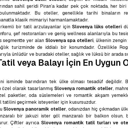
arından sahil şeridi Piran’a kadar pek çok noktada, her biri 
ulunmaktadır. Bu oteller, genellikle tarihi binaların r
sanatla klasik mimariyi harmanlamaktadır.
kemli bir tatil arzulayanlar için
Slovenya lüks otelleri
dü
nforu, şef restoranları ve geniş wellness alanlarıyla bu tesi
ks segmentte yer alan
Slovenya spa otelleri
, ülkenin zengi
sağlık turizminde de iddialı bir konumdadır. Özellikle Rog
arıyla ünlüdür ve buradaki oteller, sağlık ve lüksü bir arada s
atil veya Balayı İçin En Uygun O
ini isminde barındıran tek ülke olması tesadüf değildir. 
in özel olarak tasarlanmış
Slovenya romantik oteller
, mahr
in özel paketler, oda süslemeleri ve romantik akşam yemek
l tatilini geçirmek isteyenler için kusursuzdur.
ğu
Slovenya panoramik oteller
, odanızdan hiç çıkmadan ülk
nzaralı bir jakuzi ister göl manzaralı bir balkon olsun, 
rur. Çiftler ayrıca
Slovenya romantik tatil turları ve o