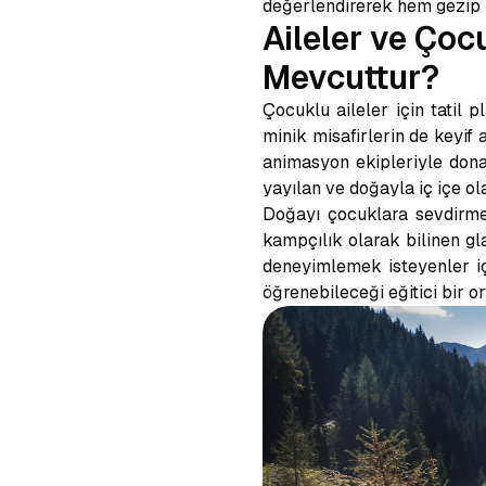
değerlendirerek hem gezip h
Aileler ve Çoc
Mevcuttur?
Çocuklu aileler için tatil 
minik misafirlerin de keyif 
animasyon ekipleriyle donat
yayılan ve doğayla iç içe o
Doğayı çocuklara sevdirme
kampçılık olarak bilinen gla
deneyimlemek isteyenler i
öğrenebileceği eğitici bir o