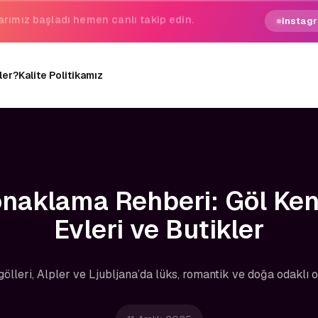
gezginin hayali gerçek oluyor.
Instagr
ler?
Kalite Politikamız
naklama Rehberi: Göl Kena
Evleri ve Butikler
gölleri, Alpler ve Ljubljana’da lüks, romantik ve doğa odaklı ot