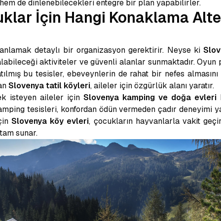
em de dinlenebilecekleri entegre bir plan yapabilirler.
uklar İçin Hangi Konaklama Alter
planlamak detaylı bir organizasyon gerektirir. Neyse ki
Slov
alabileceği aktiviteler ve güvenli alanlar sunmaktadır. Oyun
ılmış bu tesisler, ebeveynlerin de rahat bir nefes almasını
lan
Slovenya tatil köyleri
, aileler için özgürlük alanı yaratır.
k isteyen aileler için
Slovenya kamping ve doğa evleri
h
mping tesisleri, konfordan ödün vermeden çadır deneyimi yaşa
çin
Slovenya köy evleri
, çocukların hayvanlarla vakit geçi
rtam sunar.