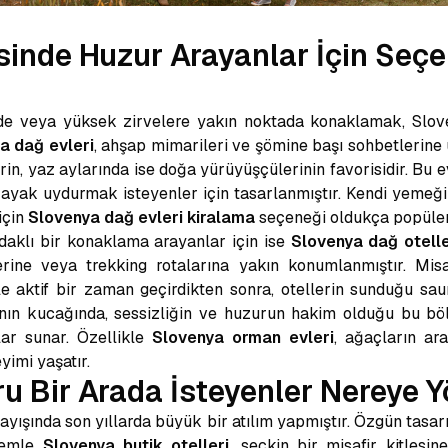
sinde Huzur Arayanlar İçin Seç
inde veya yüksek zirvelere yakın noktada konaklamak, Slov
a dağ evleri
, ahşap mimarileri ve şömine başı sohbetlerine
rin, yaz aylarında ise doğa yürüyüşçülerinin favorisidir. Bu 
e ayak uydurmak isteyenler için tasarlanmıştır. Kendi yemeğ
için
Slovenya dağ evleri kiralama
seçeneği oldukça popüler
aklı bir konaklama arayanlar için ise
Slovenya dağ otelle
rine veya trekking rotalarına yakın konumlanmıştır. Mis
le aktif bir zaman geçirdikten sonra, otellerin sunduğu sa
anın kucağında, sessizliğin ve huzurun hakim olduğu bu böl
lar sunar. Özellikle
Slovenya orman evleri
, ağaçların ar
imi yaşatır.
u Bir Arada İsteyenler Nereye Y
layışında son yıllarda büyük bir atılım yapmıştır. Özgün tasarı
önemle
Slovenya butik otelleri
, seçkin bir misafir kitlesi