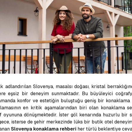
ak adlandırılan Slovenya, masalsı doğası, kristal berraklığın
lere eşsiz bir deneyim sunmaktadır. Bu büyüleyici coğrafy
manda konfor ve estetiğin buluştuğu geniş bir konaklama y
lamasının en kritik aşamalarından biri olan konaklama se
şif oyununa dönüşmektedir. İster göl kenarında huzurlu bir s
 gece, isterse de şehir merkezinde lüks bir butik otel deneyi
lanan
Slovenya konaklama rehberi
her türlü beklentiye ceva