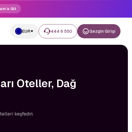
am'a Git
EUR
444 6 550
Gezgin Girişi
rı Oteller, Dağ
elleri keşfedin.