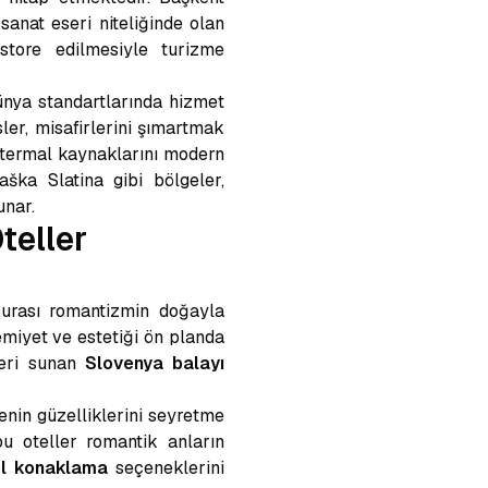
sanat eseri niteliğinde olan
estore edilmesiyle turizme
nya standartlarında hizmet
sler, misafirlerini şımartmak
n termal kaynaklarını modern
aška Slatina gibi bölgeler,
unar.
teller
Burası romantizmin doğayla
emiyet ve estetiği ön planda
leri sunan
Slovenya balayı
enin güzelliklerini seyretme
bu oteller romantik anların
tel konaklama
seçeneklerini