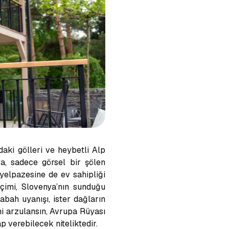
daki gölleri ve heybetli Alp
a, sadece görsel bir şölen
elpazesine de ev sahipliği
çimi, Slovenya’nın sunduğu
abah uyanışı, ister dağların
mi arzulansın, Avrupa Rüyası
p verebilecek niteliktedir.