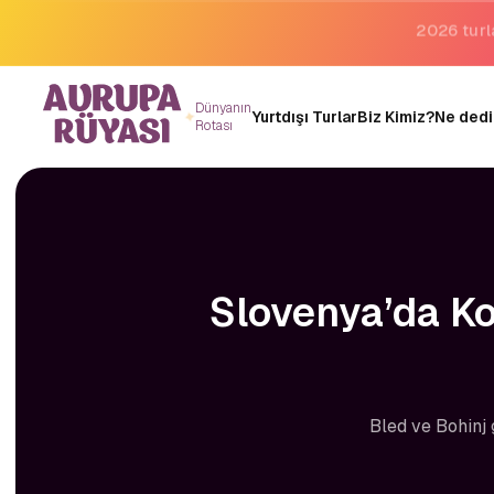
Binlerce 
Dünyanın
Yurtdışı Turlar
Biz Kimiz?
Ne dedi
Rotası
Slovenya’da Ko
Bled ve Bohinj 