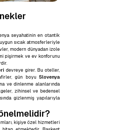
enekler
enya seyahatinin en otantik
 uygun sıcak atmosferleriyle
evler, modern dünyadan izole
ini pişirmek ve ev konforunu
dir.
ri
devreye girer. Bu oteller,
afirler, gün boyu
Slovenya
una ve dinlenme alanlarında
geler, zihinsel ve bedensel
asında gizlenmiş yapılarıyla
önelmelidir?
mları, kişiye özel hizmetleri
ne hitap etmektedir. Başkent