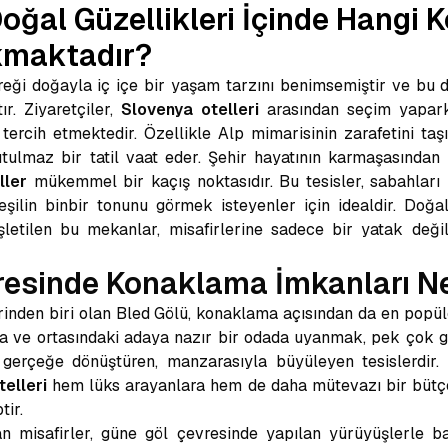
oğal Güzellikleri İçinde Hangi
ıkmaktadır?
ereği doğayla iç içe bir yaşam tarzını benimsemiştir ve bu 
ır. Ziyaretçiler,
Slovenya otelleri
arasından seçim yapark
 tercih etmektedir. Özellikle Alp mimarisinin zarafetini ta
utulmaz bir tatil vaat eder. Şehir hayatının karmaşasından
ller
mükemmel bir kaçış noktasıdır. Bu tesisler, sabahları
şilin binbir tonunu görmek isteyenler için idealdir. Doğal
e işletilen bu mekanlar, misafirlerine sadece bir yatak de
resinde Konaklama İmkanları Ne
rinden biri olan Bled Gölü, konaklama açısından da en popül
na ve ortasındaki adaya nazır bir odada uyanmak, pek çok g
 gerçeğe dönüştüren, manzarasıyla büyüleyen tesislerdir.
telleri
hem lüks arayanlara hem de daha mütevazı bir bütçe
tir.
n misafirler, güne göl çevresinde yapılan yürüyüşlerle ba