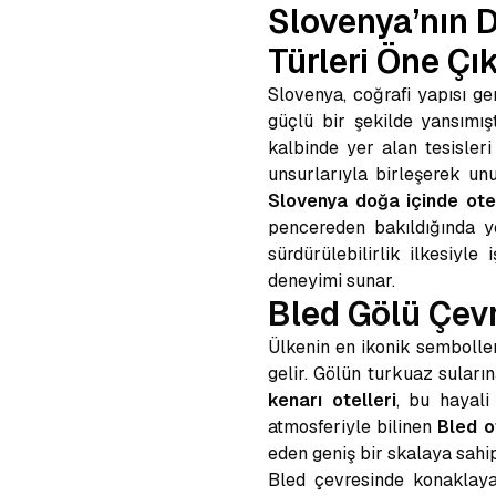
Slovenya’nın D
Türleri Öne Ç
Slovenya, coğrafi yapısı g
güçlü bir şekilde yansımışt
kalbinde yer alan tesisleri
unsurlarıyla birleşerek un
Slovenya doğa içinde ote
pencereden bakıldığında ye
sürdürülebilirlik ilkesiyl
deneyimi sunar.
Bled Gölü Çev
Ülkenin en ikonik sembolle
gelir. Gölün turkuaz suları
kenarı otelleri
, bu hayali
atmosferiyle bilinen
Bled o
eden geniş bir skalaya sahip
Bled çevresinde konaklaya