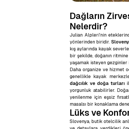
Dağların Zirve
Nelerdir?
Julian Alpleri'nin etekler
yönlerinden biridir.
Sloveny
kış aylarında kayak severle
bir şekilde, doğanın ritmin
yaşamak isteyen gezginler 
Daha organize ve hizmet od
genellikle kayak merkezle
dağcılık ve doğa turları
i
yorgunluk atabilirler. Doğ
yenilenme için eşsiz fırsat
masalsı bir konaklama deney
Lüks ve Konfor
Slovenya, butik otelcilik an
ve detaylara verdikleri 