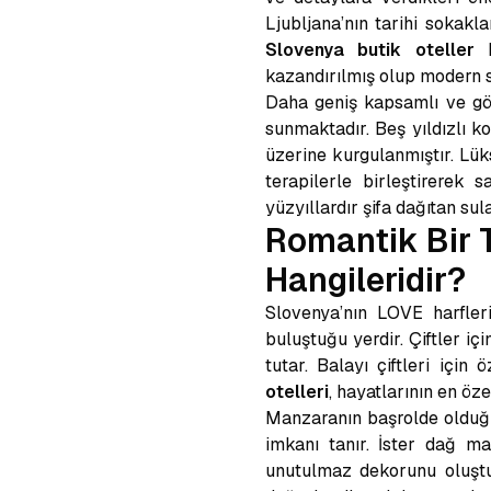
Ljubljana’nın tarihi sokakl
Slovenya butik oteller
b
kazandırılmış olup modern 
Daha geniş kapsamlı ve gör
sunmaktadır. Beş yıldızlı ko
üzerine kurgulanmıştır. Lü
terapilerle birleştirerek 
yüzyıllardır şifa dağıtan sul
Romantik Bir T
Hangileridir?
Slovenya’nın LOVE harfler
buluştuğu yerdir. Çiftler iç
tutar. Balayı çiftleri iç
otelleri
, hayatlarının en öze
Manzaranın başrolde oldu
imkanı tanır. İster dağ ma
unutulmaz dekorunu oluştu