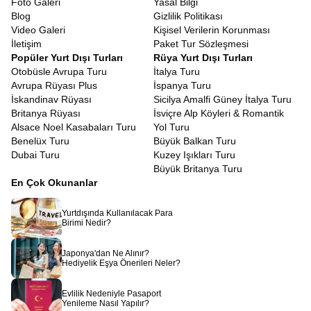
Foto Galeri
Yasal Bilgi
Tatil bütçenizi planlarken, aldığınız hizmetin içeriğine dikkat
Blog
Gizlilik Politikası
etmeniz gerekir. Avrupa Rüyası olarak amacımız, lüksten ödün
Video Galeri
Kişisel Verilerin Korunması
vermeden ulaşılabilir fiyatlarla hayallerinizi gerçekleştirmektir.
İletişim
Paket Tur Sözleşmesi
Erken rezervasyon dönemlerini takip ederek, hayalinizdeki tatili
Popüler Yurt Dışı Turları
Rüya Yurt Dışı Turları
çok daha ekonomik hale getirebilirsiniz.
Uygun Fiyatlı Güney
Otobüsle Avrupa Turu
İtalya Turu
İtalya Turu
arayışında olan gezginler için ekstra turların çoğunun
Avrupa Rüyası Plus
İspanya Turu
paket fiyata dahil edilmesi büyük bir avantajdır. Diğer turlarda
İskandinav Rüyası
Sicilya Amalfi Güney İtalya Turu
ekstra adı altında satılan ve gezi maliyetini ikiye katlayan pek çok
Britanya Rüyası
İsviçre Alp Köyleri & Romantik
şehir turu ve ören yeri ziyareti, bizim programlarımızda standart
Alsace Noel Kasabaları Turu
Yol Turu
olarak sunulur. Böylece tura çıktığınızda cüzdanınızı düşünmek
Benelüx Turu
Büyük Balkan Turu
zorunda kalmaz, sadece anın tadını çıkarırsınız.
Dubai Turu
Kuzey Işıkları Turu
7 Gün İtalya Güney Turu
Büyük Britanya Turu
Modern hayatın yoğun temposunda, uzun tatiller için zaman
En Çok Okunanlar
bulmak her zaman mümkün olmayabilir. Bu nedenle, zamanı en
verimli şekilde kullanan, yorucu olmayan ama dolu dolu bir
Yurtdışında Kullanılacak Para
program hazırladık.
7 Gün İtalya Güney Turu
veya 8 günlük
Birimi Nedir?
versiyonlarımız, bir haftalık bir süre içinde size bir ayda
yaşayabileceğiniz deneyimi sığdırır. Programın akışı, şehirlerarası
Japonya'dan Ne Alınır?
geçişlerin yoruculuğunu en aza indirecek şekilde, optimize edilmiş
Hediyelik Eşya Önerileri Neler?
rotalarla planlanmıştır. Bir sabah Bari’de uyanıp ertesi gün
Napoli’de pizzanızı yiyebilir, turun sonunda ise Sicilya’da gün
Evlilik Nedeniyle Pasaport
batımını izleyebilirsiniz. Her gün yeni bir şehir, yeni bir kültür ve
Yenileme Nasıl Yapılır?