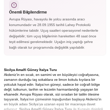
listesindedir. Krater yürüyüşleri ve lav manzaralarıyla
etkileyici bir doğa deneyimi sunar.
Önemli Bilgilendirme
Avrupa Rüyası, havayolu ile yolcu arasında aracı
konumundadır ve 28.09.1955 tarihli Lahey Protokolü
hükümlerine tabidir. Uçuş saatleri operasyonel nedenlerle
değişebilir; tüm uçuş bilgilerinin hareketten 48 saat önce
teyit edilmesi gerekmektedir. Uçağın iniş yaptığı şehre
bağlı olarak tur programında değişiklik yapılabilir.
Sicilya Amalfi Güney İtalya Turu
Akdeniz’in en sıcak, en samimi ve en büyüleyici coğrafyasına,
zamanın durduğu taş sokaklara ve limon kokulu kıyılara bir
yolculuk hayal edin. İtalya’nın güneyi, sadece bir coğrafi bölge
değil, tutkunun, tarihin ve lezzetin harmanlandığı yaşayan bir
efsanedir. Avrupa Rüyası olarak, sizi sıradan bir tatilin ötesine
taşıyarak, İtalya’nın çizmesinin topuğundan başlayıp Akdeniz’in
en büyük adası Sicilya’ya uzanan eşsiz bir maceraya davet
ediyoruz.
Sicilya Amalfi Güney İtalya Turu
ile Kuzeyin disiplinli