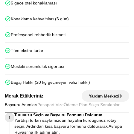
6 gece otel konaklaması
Konaklama kahvaltıları (6 gün)
Profesyonel rehberlik hizmeti
Tüm ekstra turlar
Mesleki sorumluluk sigortası
Bagaj Hakkı (20 kg geçmeyen valiz hakkı)
Merak Ettikleriniz
Yardım Merkezi
Başvuru Adımları
Pasaport Vize
Ödeme Planı
Sıkça Sorulanlar
Turunuzu Seçin ve Başvuru Formunu Doldurun
1
Yurtdışı turları sayfamızdan hayalini kurduğunuz rotayı
seçin. Ardından kısa başvuru formunu doldurarak Avrupa
Rüyası'na ilk adımı atın.