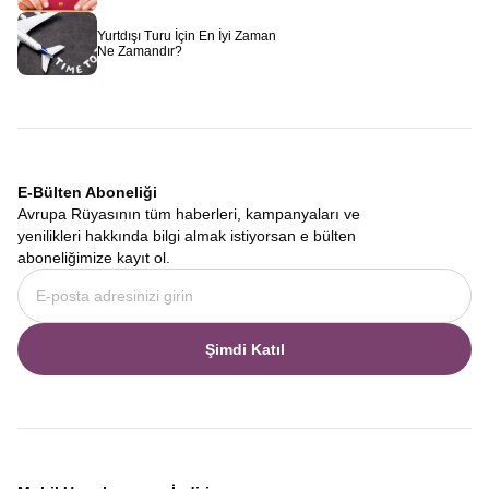
yeni bir macera sizi bekler.
İtalya Tur Paketleri
Yurtdışı Turu İçin En İyi Zaman
Hayallerinizi ertelemenize gerek yok. Ekonomik koşullar ne olursa
Ne Zamandır?
olsun, seyahat etmenin ruhu besleyen en önemli ihtiyaçlardan biri
olduğuna inanıyoruz. Bu nedenle ödeme kolaylıkları sunarak
bütçenizi sarsmadan dünyayı gezmenizi sağlıyoruz.
Ekonomik
İtalya Tur Paketleri
seçeneklerimizle, ön ödeme ile yerinizi
ayırtıp kalan tutarı tura yakın bir tarihte tamamlama gibi esnek
ödeme modellerimiz de mevcuttur. Avrupa Rüyası web sitesi
E-Bülten Aboneliği
üzerinden veya ofisimizle iletişime geçerek size en uygun ödeme
Avrupa Rüyasının tüm haberleri, kampanyaları ve
planını oluşturabilirsiniz.
yenilikleri hakkında bilgi almak istiyorsan e bülten
Her Şey Dahil Güney İtalya Turu
aboneliğimize kayıt ol.
Turizmde her şey dahil kavramı genellikle otel konsepti olarak
bilinse de kültür turlarında bu kavram sorunsuz ve sürprizsiz bir
deneyim anlamına gelir. Bizim sunduğumuz
Her Şey Dahil
Güney İtalya Turu
mantığı, seyahatinizin ana kalemlerinin tek bir
Şimdi Katıl
fiyata dahil edilmesidir. Otellerdeki kahvaltılar güne zinde
başlamanızı sağlarken, profesyonel kokartlı rehberlerimiz size
sadece gidilen yerlerin tarihini değil, nerede en iyi dondurmayı
yiyeceğinizi, hangi hediyeliğin alınacağını ve yerel halkın
geleneklerini de anlatır. Bu kapsamlı hizmet anlayışı, yabancı bir
ülkede karşılaşabileceğiniz tüm lojistik sorunları ortadan kaldırır.