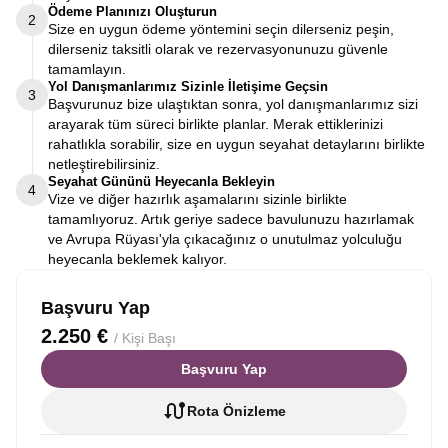
Ödeme Planınızı Oluşturun
2
Size en uygun ödeme yöntemini seçin dilerseniz peşin,
dilerseniz taksitli olarak ve rezervasyonunuzu güvenle
tamamlayın.
Yol Danışmanlarımız Sizinle İletişime Geçsin
3
Başvurunuz bize ulaştıktan sonra, yol danışmanlarımız sizi
arayarak tüm süreci birlikte planlar. Merak ettiklerinizi
rahatlıkla sorabilir, size en uygun seyahat detaylarını birlikte
netleştirebilirsiniz.
Seyahat Gününü Heyecanla Bekleyin
4
Vize ve diğer hazırlık aşamalarını sizinle birlikte
tamamlıyoruz. Artık geriye sadece bavulunuzu hazırlamak
ve Avrupa Rüyası'yla çıkacağınız o unutulmaz yolculuğu
heyecanla beklemek kalıyor.
Başvuru Yap
2.250 €
/ Kişi Başı
Başvuru Yap
Rota Önizleme