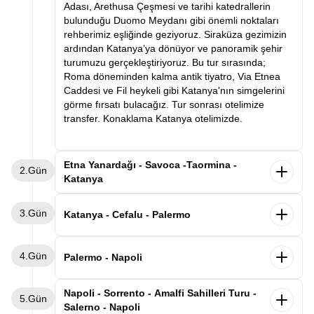
Adası, Arethusa Çeşmesi ve tarihi katedrallerin
bulunduğu Duomo Meydanı gibi önemli noktaları
rehberimiz eşliğinde geziyoruz. Siraküza gezimizin
ardından Katanya’ya dönüyor ve panoramik şehir
turumuzu gerçekleştiriyoruz. Bu tur sırasında;
Roma döneminden kalma antik tiyatro, Via Etnea
Caddesi ve Fil heykeli gibi Katanya'nın simgelerini
görme fırsatı bulacağız. Tur sonrası otelimize
transfer. Konaklama Katanya otelimizde.
Etna Yanardağı - Savoca -Taormina -
2.Gün
Katanya
Otelimizde alacağımız kahvaltının ardından
3.Gün
unutulmaz bir gün için hareket ediyoruz. İlk
Katanya - Cefalu - Palermo
durağımız Avrupa'nın en aktif yanardağı olan
Etna’ya hareket ediyoruz. Etna’da, lav vadilerini
Sabah otelimizde alacağımız kahvaltının ardından
4.Gün
gözlemleyebileceğimiz bir gezinti ve fotoğraf molası
valizlerimizle birlikte Palermo’ya doğru yola
Palermo - Napoli
veriyoruz. Ardından Godfather (Baba) filminin ikonik
çıkıyoruz. Yol üzerinde Sicilya’nın en güzel kıyı
sahnelerine ev sahipliği yapan Savoca kasabası.
kasabalarından biri olan Cefalù’de mola veriyoruz.
Sabah kahvaltının ardından aracımızla
Napoli - Sorrento - Amalfi Sahilleri Turu -
Burada Bar Vitelli ve Santa Lucia Kilisesi’ni ziyaret
5.Gün
Tarihi sokakları, deniz kenarındaki manzarası ve
havalimanına transfer oluyoruz. Volotea Hava
Salerno - Napoli
ettikten sonra ünlü Taormina kasabasına geçiyoruz.
büyüleyici Norman Katedrali ile ünlü Cefalù’de
Yolları’nın tarifeli seferi ile Napoli’ye uçuyoruz.