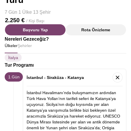
7 Gün 1 Ülke 13 Şehir
2.250 €
/ Kişi Başı
Başvuru Yap
Rota Önizleme
Nereleri Gezeceğiz?
Ülkeler
Şehirler
İtalya
Tur Programı
1.Gün
İstanbul - Siraküza - Katanya
İstanbul Havalimanı’nda buluşmamızın ardından
Türk Hava Yolları’nın tarifeli seferi ile Katanya’ya
uçuyoruz. Sicilya’nın doğu kıyısında yer alan
Katanya’ya varışımızla birlikte bizi bekleyen özel
aracımızla Siraküza’ya hareket ediyoruz. UNESCO
Dünya Mirası listesinde yer alan ve antik dönemde
önemli bir Yunan şehri olan Siraküza’da; Ortigia