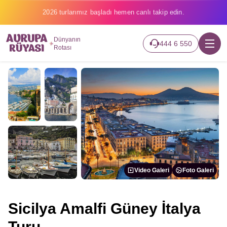
2026 turlarımız başladı hemen canlı takip edin.
Dünyanın
444 6 550
Rotası
Video Galeri
Foto Galeri
Sicilya Amalfi Güney İtalya
Turu