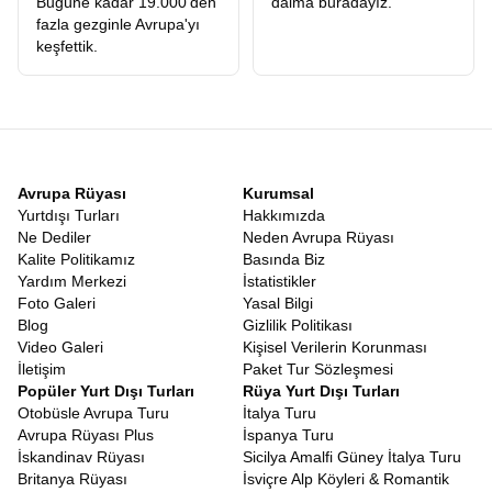
Bugüne kadar 19.000'den
daima buradayız.
fazla gezginle Avrupa'yı
keşfettik.
Avrupa Rüyası
Kurumsal
Yurtdışı Turları
Hakkımızda
Ne Dediler
Neden Avrupa Rüyası
Kalite Politikamız
Basında Biz
Yardım Merkezi
İstatistikler
Foto Galeri
Yasal Bilgi
Blog
Gizlilik Politikası
Video Galeri
Kişisel Verilerin Korunması
İletişim
Paket Tur Sözleşmesi
Popüler Yurt Dışı Turları
Rüya Yurt Dışı Turları
Otobüsle Avrupa Turu
İtalya Turu
Avrupa Rüyası Plus
İspanya Turu
İskandinav Rüyası
Sicilya Amalfi Güney İtalya Turu
Britanya Rüyası
İsviçre Alp Köyleri & Romantik