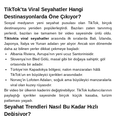
TikTok’ta Viral Seyahatler Hangi
Destinasyonlarda Öne Çıkıyor?
Sosyal medyanın yeni seyahat pusulası olan TikTok, birçok
destinasyonu yeniden popülerleştirdi. Bazıları zaten tanınmış
yerlerdi, bazıları ise tamamen bir video sayesinde ünlü oldu.
Tiktokta viral seyahatler
arasında ilk sıralarda Bali, İzlanda,
Japonya, İtalya ve Yunan adaları yer alıyor. Ancak son dönemde
daha az bilinen yerler dikkat çekmeye başladı:
Albania Riviera,
Avrupa’nın yeni ucuz Santorinisidir.
Slovenya’nın Bled Gölü, masal gibi bir doğaya sahiptir, göl
ortasında bir adadır.
Türkiye’nin Kapadokya bölgesi, nalon manzaraları hâlâ
TikTok’un en büyüleyici içerikleri arasındadır.
Norveç’in Lofoten Adaları, soğuk ama büyüleyici manzaralarla
viral olan kuzey rüyasıdır.
Bir video bir ülkenin kaderini değiştirebiliyor. TikTok kullanıcılarının
paylaştığı içerikler sayesinde birçok küçük kasaba, turizm
patlaması yaşadı.
Seyahat Trendleri Nasıl Bu Kadar Hızlı
Değişiyor?