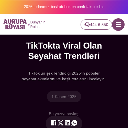
2026 turlarımız başladı hemen canlı takip edin.
Dünyanın
444 6 550
Rotası
TikTokta Viral Olan
Seyahat Trendleri
TikTok’un şekillendirdiği 2025’in popüler
seyahat akımlarını ve keşif rotalarını inceleyin.
1 Kasım 2025
Bu yazıyı paylaş: