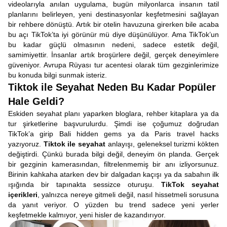
videolarıyla anılan uygulama, bugün milyonlarca insanın tatil
planlarını belirleyen, yeni destinasyonlar keşfetmesini sağlayan
bir rehbere dönüştü. Artık bir otelin havuzuna girerken bile acaba
bu açı TikTok’ta iyi görünür mü diye düşünülüyor. Ama TikTok’un
bu kadar güçlü olmasının nedeni, sadece estetik değil,
samimiyettir. İnsanlar artık broşürlere değil, gerçek deneyimlere
güveniyor. Avrupa Rüyası tur acentesi olarak tüm gezginlerimize
bu konuda bilgi sunmak isteriz.
Tiktok ile Seyahat Neden Bu Kadar Popüler
Hale Geldi?
Eskiden seyahat planı yaparken bloglara, rehber kitaplara ya da
tur şirketlerine başvurulurdu. Şimdi ise çoğumuz doğrudan
TikTok’a girip Bali hidden gems ya da Paris travel hacks
yazıyoruz.
Tiktok ile seyahat
anlayışı, geleneksel turizmi kökten
değiştirdi. Çünkü burada bilgi değil, deneyim ön planda. Gerçek
bir gezginin kamerasından, filtrelenmemiş bir anı izliyorsunuz.
Birinin kahkaha atarken dev bir dalgadan kaçışı ya da sabahın ilk
ışığında bir tapınakta sessizce oturuşu.
TikTok seyahat
içerikleri
, yalnızca nereye gitmeli değil, nasıl hissetmeli sorusuna
da yanıt veriyor. O yüzden bu trend sadece yeni yerler
keşfetmekle kalmıyor, yeni hisler de kazandırıyor.