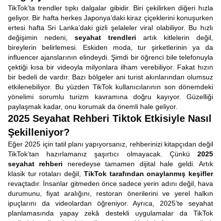
TikTok’ta trendler tıpkı dalgalar gibidir. Biri çekilirken diğeri hızla
geliyor. Bir hafta herkes Japonya’daki kiraz çiçeklerini konuşurken
ertesi hafta Sri Lanka’daki gizli şelaleler viral olabiliyor. Bu hızlı
değişimin nedeni,
seyahat trendleri
artık kitlelerin değil,
bireylerin belirlemesi. Eskiden moda, tur şirketlerinin ya da
influencer ajanslarının elindeydi. Şimdi bir öğrenci bile telefonuyla
çektiği kısa bir videoyla milyonlara ilham verebiliyor. Fakat hızın
bir bedeli de vardır. Bazı bölgeler ani turist akınlarından olumsuz
etkilenebiliyor. Bu yüzden TikTok kullanıcılarının son dönemdeki
yönelimi sorumlu turizm kavramına doğru kayıyor. Güzelliği
paylaşmak kadar, onu korumak da önemli hale geliyor.
2025 Seyahat Rehberi Tiktok Etkisiyle Nasıl
Şekilleniyor?
Eğer 2025 için tatil planı yapıyorsanız, rehberinizi kitapçıdan değil
TikTok’tan hazırlamanız şaşırtıcı olmayacak. Çünkü
2025
seyahat rehberi
neredeyse tamamen dijital hale geldi. Artık
klasik tur rotaları değil,
TikTok tarafından onaylanmış keşifler
revaçtadır. İnsanlar gitmeden önce sadece yerin adını değil, hava
durumunu, fiyat aralığını, restoran önerilerini ve yerel halkın
ipuçlarını da videolardan öğreniyor. Ayrıca, 2025’te seyahat
planlamasında yapay zekâ destekli uygulamalar da TikTok