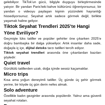
gelebiliyor. TikTok’un gücü, bilgiyle duyguyu birleştirmesinde
yatıyor. Bir yandan Paris’teki kahve kültürünü öğreniyorsunuz, bir
yandan o videoyu paylaşan kişinin yüzündeki hayranlığı
hissediyorsunuz. Seyahat artık sadece görmek değil, birlikte
yaşamak haline geliyor.
Tiktok Seyahat Trendleri 2025’te Hangi
Yöne Evriliyor?
Geçmişte lüks tatiller ve popüler şehirler öne çıkarken 2025’e
doğru bambaşka bir dalga yükseliyor. Artık insanlar daha sade,
doğayla iç içe,
dijital detoks
tarzı tatilleri tercih ediyor.
Tiktok seyahat trendleri
arasında öne çıkanlardan bazıları
şöyledir:
Quiet travel
Gürültülü tatillerden uzak, doğa içinde sessiz kaçamaklar.
Micro trips
Kısa ama yoğun deneyimli tatiller. Üç günde üç şehir görmek
yerine, bir köyde üç gün derin nefes almak.
Solo adventure
Özellikle kadın gezginler arasında popülerdir. Yalnız ama güvenli
seyahat rotaları.