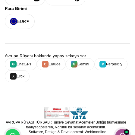
Para Birimi
EUR
Avrupa Rüyası hakkında yapay zekaya sor
ChatGPT
Claude
Gemini
Perplexity
G
C
G
P
Grok
X
AVRUPA RÜYASI TÜRSAB (Türkiye Seyahat Acenteler Birliği) bünyesinde
faaliyet gösteren, A grubu bir seyahat acentasıdır.
Software, Design & Development: Webimonline