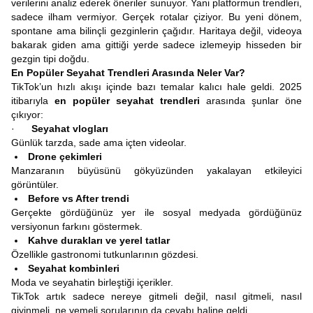
verilerini analiz ederek öneriler sunuyor. Yani platformun trendleri,
sadece ilham vermiyor. Gerçek rotalar çiziyor. Bu yeni dönem,
spontane ama bilinçli gezginlerin çağıdır. Haritaya değil, videoya
bakarak giden ama gittiği yerde sadece izlemeyip hisseden bir
gezgin tipi doğdu.
En Popüler Seyahat Trendleri Arasında Neler Var?
TikTok’un hızlı akışı içinde bazı temalar kalıcı hale geldi. 2025
itibarıyla
en popüler seyahat trendleri
arasında şunlar öne
çıkıyor:
·
Seyahat vlogları
Günlük tarzda, sade ama içten videolar.
Drone çekimleri
Manzaranın büyüsünü gökyüzünden yakalayan etkileyici
görüntüler.
Before vs After trendi
Gerçekte gördüğünüz yer ile sosyal medyada gördüğünüz
versiyonun farkını göstermek.
Kahve durakları ve yerel tatlar
Özellikle gastronomi tutkunlarının gözdesi.
Seyahat kombinleri
Moda ve seyahatin birleştiği içerikler.
TikTok artık sadece nereye gitmeli değil, nasıl gitmeli, nasıl
giyinmeli, ne yemeli sorularının da cevabı haline geldi.