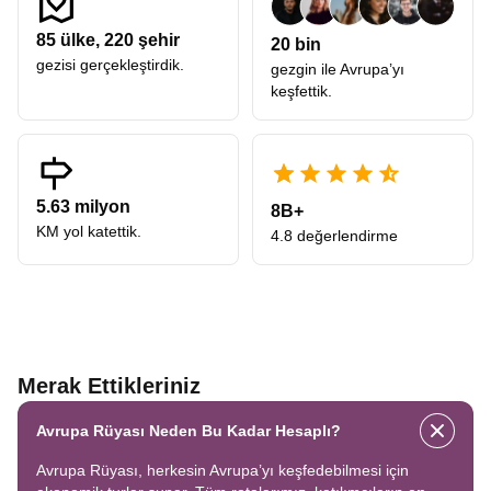
85
ülke,
220
şehir
20 bin
gezisi gerçekleştirdik.
gezgin ile Avrupa’yı
keşfettik.
5.63 milyon
8B+
KM yol katettik.
4.8 değerlendirme
Merak Ettikleriniz
Avrupa Rüyası Neden Bu Kadar Hesaplı?
Avrupa Rüyası, herkesin Avrupa’yı keşfedebilmesi için