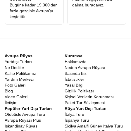
rotamızın en güzel yanı, Türk vatandaşları için büyük kolaylık
Bugüne kadar 19.000'den
daima buradayız.
sağlayan
Vizesiz Balkan Turu
niteliği taşıyan ülkeleri
fazla gezginle Avrupa'yı
kapsamasıdır. Makedonya, Arnavutluk, Karadağ, Bosna Hersek
keşfettik.
ve Sırbistan gibi ülkeler, Türk pasaportuna vize uygulamayan dost
topraklardır. Pasaportunuzu cebinize koyup sanki şehir
değiştiriyormuşçasına ülke değiştirebilmenin verdiği o muazzam
özgürlük hissi paha biçilemezdir. Orta Avrupa kombinasyonlu
turlarımızda
Schengen vizesi
gerekebilirken, sadece Balkan
rotamız vizesiz seyahatin konforunu sunar.
Erken Rezervasyon Balkan Turu Fiyatları
Avrupa Rüyası
Kurumsal
Seyahat sektöründeki en büyük sorunlardan biri, ilk bakışta
Yurtdışı Turları
Hakkımızda
görünen fiyat ile turun sonunda harcanan toplam tutar arasındaki
Ne Dediler
Neden Avrupa Rüyası
uçurumdur. Biz,
Balkan Turu Fiyatları
konusunda şeffaflığı ilke
Kalite Politikamız
Basında Biz
edindik. Web sitemizde gördüğünüz rakam, turun ana iskeletini
Yardım Merkezi
İstatistikler
oluşturur ve gizli maliyet sürprizleriyle karşılaşmazsınız. Tüm
Foto Galeri
Yasal Bilgi
ekstra turların fiyata dahil olması, diğer firmaların ekstra adı
Blog
Gizlilik Politikası
altında topladığı yüzlerce Euro’nun cebinizde kalması demektir.
Video Galeri
Kişisel Verilerin Korunması
Fiyat-performans analizi yapıldığında, sunduğumuz hizmetin
İletişim
Paket Tur Sözleşmesi
kalitesi ve kapsamı, ödediğiniz her kuruşun karşılığını fazlasıyla
Popüler Yurt Dışı Turları
Rüya Yurt Dışı Turları
verdiğimizi gösterecektir.
Erken rezervasyon Balkan turu
Otobüsle Avrupa Turu
İtalya Turu
avantajlarını fırsata çevirebilirsiniz.
Avrupa Rüyası Plus
İspanya Turu
Adımızdaki rüya kelimesi tesadüf değildir. Katılımcılarımız için
İskandinav Rüyası
Sicilya Amalfi Güney İtalya Turu
hazırladığımız
Balkan Rüyası Tur
konsepti, sadece turistik