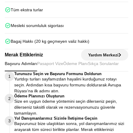
Tüm ekstra turlar
Mesleki sorumluluk sigortası
Bagaj Hakkı (20 kg geçmeyen valiz hakkı)
Merak Ettikleriniz
Yardım Merkezi
Başvuru Adımları
Pasaport Vize
Ödeme Planı
Sıkça Sorulanlar
Turunuzu Seçin ve Başvuru Formunu Doldurun
1
Yurtdışı turları sayfamızdan hayalini kurduğunuz rotayı
seçin. Ardından kısa başvuru formunu doldurarak Avrupa
Rüyası'na ilk adımı atın.
Ödeme Planınızı Oluşturun
2
Size en uygun ödeme yöntemini seçin dilerseniz peşin,
dilerseniz taksitli olarak ve rezervasyonunuzu güvenle
tamamlayın.
Yol Danışmanlarımız Sizinle İletişime Geçsin
3
Başvurunuz bize ulaştıktan sonra, yol danışmanlarımız sizi
arayarak tüm süreci birlikte planlar. Merak ettiklerinizi