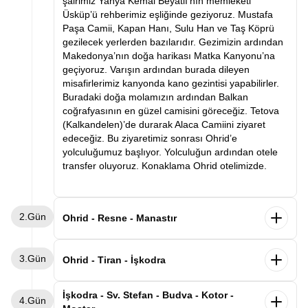
şairimiz Yahya Kemal Beyatlı’nın memleketi
Üsküp’ü rehberimiz eşliğinde geziyoruz. Mustafa
Paşa Camii, Kapan Hanı, Sulu Han ve Taş Köprü
gezilecek yerlerden bazılarıdır. Gezimizin ardından
Makedonya’nın doğa harikası Matka Kanyonu’na
geçiyoruz. Varışın ardından burada dileyen
misafirlerimiz kanyonda kano gezintisi yapabilirler.
Buradaki doğa molamızın ardından Balkan
coğrafyasının en güzel camisini göreceğiz. Tetova
(Kalkandelen)’de durarak Alaca Camiini ziyaret
edeceğiz. Bu ziyaretimiz sonrası Ohrid’e
yolculuğumuz başlıyor. Yolculuğun ardından otele
transfer oluyoruz. Konaklama Ohrid otelimizde.
2.Gün
Ohrid - Resne - Manastır
Sabah kahvaltının ardından otelden ayrılarak ilk
3.Gün
durağımız olan Resne’ye vardıktan sonra
Ohrid - Tiran - İşkodra
rehberimiz eşliğinde İttihat ve Terakkinin en ünlü
kişiliklerinden Resneli Niyazi’nin Sarayını ziyaret
Sabah kahvaltının ardından otelimizden ayrılarak
İşkodra - Sv. Stefan - Budva - Kotor -
4.Gün
edeceğiz. Ardından Manastır şehrine geçeceğiz.
Arnavutluk’un başkenti Tiran’a hareket ediyoruz.