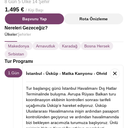
8 Gün 5 Ülke 14 Şehir
1.495 €
/ Kişi Başı
Başvuru Yap
Rota Önizleme
Nereleri Gezeceğiz?
Ülkeler
Şehirler
Makedonya
Arnavutluk
Karadağ
Bosna Hersek
Sırbistan
Tur Programı
1.Gün
İstanbul - Üsküp - Matka Kanyonu - Ohrid
Tur başlangıç günü İstanbul Havalimanı Dış Hatlar
Terminalinde buluşma. Avrupa Rüyası Balkan turu
koordinasyon ekibinin kontrolleri sonrası tarifeli
uçağımızla Üsküp’e hareket ediyoruz. Üsküp
Uluslararası Havalimanına inişin ardından pasaport
kontrolünden geçiyoruz ve ardından havalimanında
bizi bekleyen aracımızla turumuza başlıyoruz. Ünlü