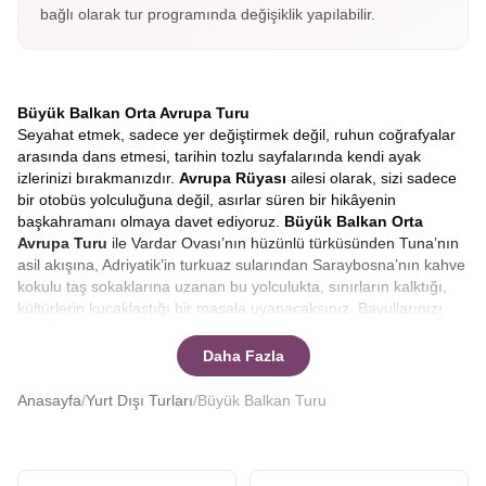
bağlı olarak tur programında değişiklik yapılabilir.
Büyük Balkan Orta Avrupa Turu
Seyahat etmek, sadece yer değiştirmek değil, ruhun coğrafyalar
arasında dans etmesi, tarihin tozlu sayfalarında kendi ayak
izlerinizi bırakmanızdır.
Avrupa Rüyası
ailesi olarak, sizi sadece
bir otobüs yolculuğuna değil, asırlar süren bir hikâyenin
başkahramanı olmaya davet ediyoruz.
Büyük
Balkan Orta
Avrupa Turu
ile Vardar Ovası’nın hüzünlü türküsünden Tuna’nın
asil akışına, Adriyatik’in turkuaz sularından Saraybosna’nın kahve
kokulu taş sokaklarına uzanan bu yolculukta, sınırların kalktığı,
kültürlerin kucaklaştığı bir masala uyanacaksınız. Bavullarınızı
değil, hayallerinizi hazırlayın çünkü bu rota, sıradan bir tatilden
çok daha fazlasını vaat ediyor.
Büyük balkan turunda hangi
Daha Fazla
ülkeler var?
Ya da
en iyi Balkan turu hangisi?
Sorularınıza
yanıt vereceğiz.
Anasayfa
/
Yurt Dışı Turları
/
Büyük Balkan Turu
Büyük Balkanlar ve Orta Avrupa Turu
Avrupa’nın en mistik, en tanıdık ve bir o kadar da keşfedilmeyi
bekleyen coğrafyalarına doğru yola çıkarken, pusulamız tarihin ve
doğanın en cömert olduğu toprakları gösteriyor.
Büyük