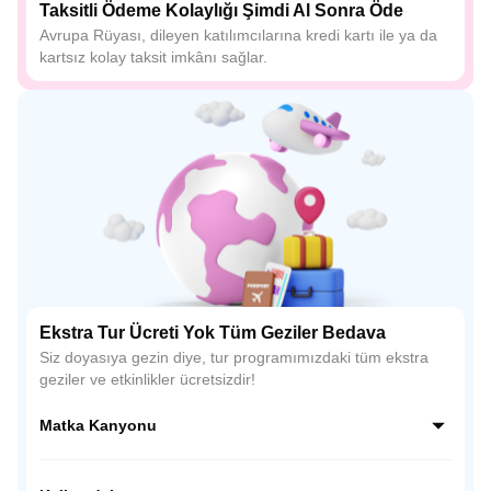
Taksitli Ödeme Kolaylığı Şimdi Al Sonra Öde
Avrupa Rüyası, dileyen katılımcılarına kredi kartı ile ya da
kartsız kolay taksit imkânı sağlar.
Ekstra Tur Ücreti Yok Tüm Geziler Bedava
Siz doyasıya gezin diye, tur programımızdaki tüm ekstra
geziler ve etkinlikler ücretsizdir!
Matka Kanyonu
Treska Nehri ile Vardar Nehri’nin buluştuğu bir alanda yer