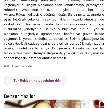
popüler noktaları değil, yerel yaşamın gizli kalmış hazinelerini de
keşfediyoruz. Ulaşım planlamasından konaklamaya, profesyonel
rehberlik hizmetinden en özel deneyimlere kadar her detay
Avrupa Rüyası kalitesiyle düşünülmüştür. Siz pirinç teraslarında o
eşsiz fotoğrafı çekerken veya tapınakların huzurlu atmosferinde
kaybolurken, biz arka planda tüm organizasyonu sizin için
kusursuzca yönetiyoruz. Bali’nin o büyüleyici ruhunu, yorucu
planlama süreçleriyle uğraşmadan, konfor ve güven içinde
yaşamak istiyorsanız, doğru adrestesiniz. Bizimle çıkacağınız bu
yolculukta, Bali sadece gezilip görülen bir yer değil, kalbinizde iz
bırakan unutulmaz bir anıya dönüşecektir. Hayallerinizdeki Bali
tatilini ertelemeyin.
Avrupa Rüyası
ile yola çıkın ve dünyanın bu
cennet köşesini bizim farkımızla keşfedin.
4810+
kez okundu.
← Tur Rehberi kategorisine dön
Benzer Yazılar