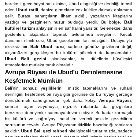
hareketli gece hayatının aksine, Ubud dinginliği ve derinliği temsil
eder.
Ubud tatili
, denize girmekten çok kültüre dalmak anlamına
gelir. Burası, sanatçıların ilham aldığı, yazarların kitaplarını
yazdığı ve gezginlerin huzur bulduğu yerdir. Bu bölge,
Bali
kültürel turizm
anlayışının en saf halini yansıtır. Geleneksel dans
gösterileri, akşamları tapınak avlularında sergilenir. Kecak
dansının ritmik sesi, Ubud gecelerinin fon müziğidir. Dolayısıyla
eksiksiz bir
Bali Ubud turu
, sadece gündüz gezilerini değil,
akşamüzeri gerçekleşen bu kültürel şölenleri de kapsamalıdır.
Ubud Bali gezisi
planlayanlar, bu ritüellerin büyüleyici
atmosferine mutlaka tanık olmalıdır.
Avrupa Rüyası ile Ubud’u Derinlemesine
Keşfetmek Mümkün
Bali’nin sonsuz yeşilliklerini, mistik tapınaklarını ve ruhani
derinliğini keşfetmek bir rüya gibi görünse de bu rüyayı gerçeğe
dönüştürmek sandığınızdan çok daha kolay.
Avrupa Rüyası
,
sınırları aşan vizyonuyla, egzotik rotalarda da gezginlere
benzersiz deneyimler sunmaya devam ediyor. Bu kadar karmaşık
bir kültürü ve coğrafyayı nasıl en verimli şekilde gezebilirim
sorusunun cevabı, Avrupa Rüyasının titizlikle hazırladığı rotalarda
saklıdır.
Ubud Bali gezi rehberi
niteliğindeki turlarımızda, sadece