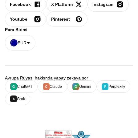
Facebook
X Platform
Instagram
Youtube
Pinterest
Para Birimi
EUR
Avrupa Rüyası hakkında yapay zekaya sor
ChatGPT
Claude
Gemini
Perplexity
G
C
G
P
Grok
X