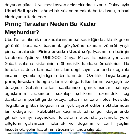
dayanan şifacılık ve meditasyon geleneklerine uzanır. Dolayısıyla
Ubud Bali gezisi
, görsel bir şölenden çok daha fazlasını, ruhsal
bir doyumu ifade eder.
Pirinç Terasları Neden Bu Kadar
Meşhurdur?
Ubud’un en ikonik manzaralarından bahsedildiğinde akla ilk gelen
görüntü, basamak basamak gökyüzüne uzanan zümrüt yeşili
pirinç tarlalarıdır.
Pirinç terasları Ubud
coğrafyasının en belirgin
karakteristiğidir ve UNESCO Dünya Mirası listesinde yer alan
Subak sulama sisteminin mühendislik harikası örnekleridir. Bu
teraslar sadece tarımsal bir alan değil, aynı zamanda doğa ile
insanın uyumlu işbirliğinin bir kanıtıdır. Özellikle
Tegallalang
pirinç terasları
, fotoğrafçıların ve doğa tutkunlarının vazgeçilmez
durağıdır. Sabahın erken saatlerinde, güneş ışınları palmiye
ağaçlarının arasından süzülüp çeltiklerin üzerindeki çiğ
damlalarını parlattığında ortaya çıkan manzara nefes kesicidir.
Tegallalang Bali
bölgesinin en çok ziyaret edilen noktalarından
biri olduğu için kalabalıktan kaçınmak adına gün doğumunda
gitmek en iyi seçenektir. Terasların arasında yürümek, yerel
çiftçilerin çalışmasını izlemek ve doğanın o canlı yeşilini
hissetmek, şehir hayatının stresini bir anda silip atar.