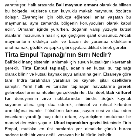
yaratmıştır. Halk arasında
Bali maymun ormanı
olarak da bilinen
bu bölgede, yüzlerce uzun kuyruklu makak maymunu özgürce
dolaşır. Ziyaretçiler için oldukça eğlenceli anlar yaşatan bu
maymunlar, aynı zamanda bölgenin koruyucuları olarak kabul
edilir. Ormanın içinde yürürken, doğanın vahşi yüzüyle kutsal
alanların huzurunun nasıl iç içe geçtiğine şahit olursunuz. Ancak
maymunların oldukça zeki ve bazen de yaramaz olduklarını
unutmamak, gözlük ve şapka gibi eşyalara dikkat etmek gerekir.
Tirta Empul Tapınağı’nın Sırrı Nedir?
Bali’deki inanç sistemini anlamak için suyun kutsallığını kavramak
gerekir.
Tirta Empul tapınağı
, adanın en kutsal su tapınağı
olarak bilinir ve kutsal kaynak suyu anlamına gelir. Efsaneye göre
tanrı Indra tarafından yaratılan bu kaynak, şifalı özelliklere
sahiptir. Yerel halk ve turistler, tapınağın havuzlarına girerek
geleneksel arınma ritüelini gerçekleştirirler. Bu ritüel,
Bali kültürel
tur
deneyiminin zirve noktalarından biridir. Soğuk kaynak
suyunun altına girip dua ederek, zihinsel ve ruhsal kirlerden
arınıldığına inanılır. Tütsülerin kokusu, suyun sesi ve dua eden
insanların yarattığı huşu dolu ortam, ziyaretçilere unutulmaz bir
manevi deneyim yaşatır.
Ubud tapınakları gezisi
listesinde Tirta
Empul, mutlaka en üst sıralarda yer almalıdır çünkü burası
sadece tarihi bir yapı değil, yaşayan bir kültürün kalbidir.