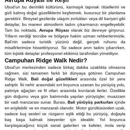
Avrupa Rüyası ile Keşif
Ubud’un bu derinlikli kültürünü, karmaşık tapınak ritüellerini ve
gizli kalmış doğal güzelliklerini keşfetmek, kusursuz bir planlama
gerektirir. Bireysel gezilerde ulaşım zorlukları veya dil bariyeri gibi
detaylar, bu manevi atmosferin tadını çıkarmanızı engelleyebilir.
Tam bu noktada,
Avrupa Rüyası
olarak biz devreye giriyoruz.
Yılların verdiği tecrübe ve bölgeye hakim uzman rehberlerimizle,
Bali’nin sadece turistik yüzünü değil, gerçek ruhunu da
misafirlerimize hissettiriyoruz. Siz sadece anın tadını çıkarırken,
tüm lojistik detaylar profesyonel ekibimiz tarafından yönetiliyor.
Campuhan Ridge Walk Nedir?
Ubud’un merkezinden sadece birkaç dakika uzaklıkta olmasına
rağmen, sizi tamamen farklı bir dünyaya götüren Campuhan
Ridge Walk,
Bali doğal güzellikleri
arasında özel bir yere
sahiptir. İki nehir arasındaki sırt boyunca uzanan bu yürüyüş yolu,
palmiye ağaçları ve fil otları arasında kıvrılarak ilerler. Özellikle
gün doğumu veya gün batımında yapılan yürüyüşler, muazzam
bir vadi manzarası sunar. Burası,
Bali yürüyüş parkurları
içinde
en erişilebilir ve en manzaralı olanıdır. Motor gürültüsünden uzak,
sadece kuş sesleri ve rüzgarın eşlik ettiği bu yürüyüş, doğayla
baş başa kalmak isteyenler için idealdir. Yol boyunca
karşılaşacağınız küçük sanat galerileri ve kafeler, mola verip