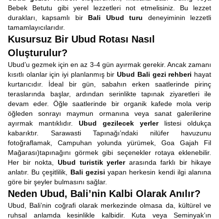
Bebek Betutu gibi yerel lezzetleri not etmelisiniz. Bu lezzet
durakları, kapsamlı bir
Bali Ubud turu
deneyiminin lezzetli
tamamlayıcılarıdır.
Kusursuz Bir Ubud Rotası Nasıl
Oluşturulur?
Ubud’u gezmek için en az 3-4 gün ayırmak gerekir. Ancak zamanı
kısıtlı olanlar için iyi planlanmış bir
Ubud Bali gezi rehberi
hayat
kurtarıcıdır. İdeal bir gün, sabahın erken saatlerinde pirinç
teraslarında başlar, ardından serinlikte tapınak ziyaretleri ile
devam eder. Öğle saatlerinde bir organik kafede mola verip
öğleden sonrayı maymun ormanına veya sanat galerilerine
ayırmak mantıklıdır.
Ubud gezilecek yerler
listesi oldukça
kabarıktır. Sarawasti Tapınağı’ndaki nilüfer havuzunu
fotoğraflamak, Campuhan yolunda yürümek, Goa Gajah Fil
Mağarası)tapınağını görmek gibi seçenekler rotaya eklenebilir.
Her bir nokta,
Ubud turistik yerler
arasında farklı bir hikaye
anlatır. Bu çeşitlilik,
Bali gezisi
yapan herkesin kendi ilgi alanına
göre bir şeyler bulmasını sağlar.
Neden Ubud, Bali’nin Kalbi Olarak Anılır?
Ubud, Bali’nin coğrafi olarak merkezinde olmasa da, kültürel ve
ruhsal anlamda kesinlikle kalbidir. Kuta veya Seminyak’ın