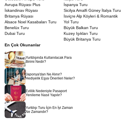
Avrupa Rüyası Plus
İspanya Turu
İskandinav Rüyası
Sicilya Amalfi Güney İtalya Turu
Britanya Rüyası
İsviçre Alp Köyleri & Romantik
Alsace Noel Kasabaları Turu
Yol Turu
Benelüx Turu
Büyük Balkan Turu
Dubai Turu
Kuzey Işıkları Turu
Büyük Britanya Turu
En Çok Okunanlar
Yurtdışında Kullanılacak Para
Birimi Nedir?
Japonya'dan Ne Alınır?
Hediyelik Eşya Önerileri Neler?
Evlilik Nedeniyle Pasaport
Yenileme Nasıl Yapılır?
Yurtdışı Turu İçin En İyi Zaman
Ne Zamandır?