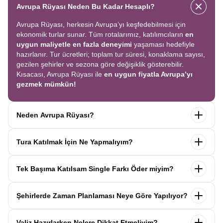
Avrupa Rüyası Neden Bu Kadar Hesaplı?
Avrupa Rüyası, herkesin Avrupa’yı keşfedebilmesi için
ekonomik turlar sunar. Tüm rotalarımız, katılımcıların
en
uygun maliyetle en fazla deneyimi
yaşaması hedefiyle
hazırlanır. Tur ücretleri; toplam tur süresi, konaklama sayısı,
gezilen şehirler ve sezona göre değişiklik gösterebilir.
Kısacası, Avrupa Rüyası ile
en uygun fiyatla Avrupa’yı
gezmek mümkün!
Neden Avrupa Rüyası?
Avrupa Rüyası ile ekonomik bir şekilde
tek seferde birçok
Tura Katılmak İçin Ne Yapmalıyım?
ülkeyi
keşfedin! Ekstra tur ücreti yok, tüm geziler fiyata
dahil.
Profesyonel kokartlı rehberler
,
konforlu oteller
ve
Tur sayfasındaki
“Başvuru Yap”
formunu doldurun ve
benzersiz rotalar
ile Avrupa’yı en keyifli şekilde yaşayın.
Tek Başıma Katılsam Single Farkı Öder miyim?
seyahat sözleşmesini
onaylayın.
İlk taksiti
ödediğinizde
kaydınız tamamlanır ve Avrupa Rüyası’yla yolculuğunuz
Hayır, ödemezsiniz. Avrupa Rüyası’nda tek başına
başlar!
Şehirlerde Zaman Planlaması Neye Göre Yapılıyor?
katıldığınızda
1000 Euro’ya varan single farkı
uygulanmaz.
Sizi, mesleğinize ve yaşınıza uygun bir
Avrupa Rüyası turlarındaki tüm zaman planlamaları,
uzman
katılımcı ile eşleştiririz; böylece
ek ücret ödemeden
Valiz Hazırlarken Nelere Dikkat Etmeliyim?