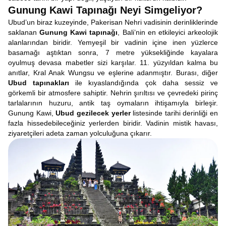
Gunung Kawi Tapınağı Neyi Simgeliyor?
Ubud’un biraz kuzeyinde, Pakerisan Nehri vadisinin derinliklerinde
saklanan
Gunung Kawi tapınağı
, Bali’nin en etkileyici arkeolojik
alanlarından biridir. Yemyeşil bir vadinin içine inen yüzlerce
basamağı aştıktan sonra, 7 metre yüksekliğinde kayalara
oyulmuş devasa mabetler sizi karşılar. 11. yüzyıldan kalma bu
anıtlar, Kral Anak Wungsu ve eşlerine adanmıştır. Burası, diğer
Ubud tapınakları
ile kıyaslandığında çok daha sessiz ve
görkemli bir atmosfere sahiptir. Nehrin şırıltısı ve çevredeki pirinç
tarlalarının huzuru, antik taş oymaların ihtişamıyla birleşir.
Gunung Kawi,
Ubud gezilecek yerler
listesinde tarihi derinliği en
fazla hissedebileceğiniz yerlerden biridir. Vadinin mistik havası,
ziyaretçileri adeta zaman yolculuğuna çıkarır.