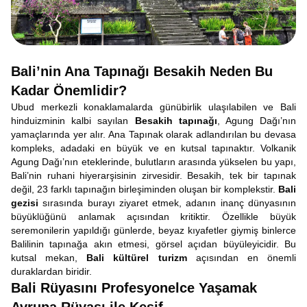
Bali’nin Ana Tapınağı Besakih Neden Bu
Kadar Önemlidir?
Ubud merkezli konaklamalarda günübirlik ulaşılabilen ve Bali
hinduizminin kalbi sayılan
Besakih tapınağı
, Agung Dağı’nın
yamaçlarında yer alır. Ana Tapınak olarak adlandırılan bu devasa
kompleks, adadaki en büyük ve en kutsal tapınaktır. Volkanik
Agung Dağı’nın eteklerinde, bulutların arasında yükselen bu yapı,
Bali’nin ruhani hiyerarşisinin zirvesidir. Besakih, tek bir tapınak
değil, 23 farklı tapınağın birleşiminden oluşan bir komplekstir.
Bali
gezisi
sırasında burayı ziyaret etmek, adanın inanç dünyasının
büyüklüğünü anlamak açısından kritiktir. Özellikle büyük
seremonilerin yapıldığı günlerde, beyaz kıyafetler giymiş binlerce
Balilinin tapınağa akın etmesi, görsel açıdan büyüleyicidir. Bu
kutsal mekan,
Bali kültürel turizm
açısından en önemli
duraklardan biridir.
Bali Rüyasını Profesyonelce Yaşamak