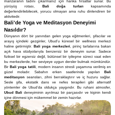
manzaranın tadını çıkarmanız için harika fırsatlar sunar. Bu
yürüyüş rotası,
Bali doğa turları
kapsamında
değerlendirilebilecek, yorucu olmayan ama ruhu dinlendiren bir
aktivitedir.
Bali’de Yoga ve Meditasyon Deneyimi
Nasıldır?
Dünyanın dört bir yanından gelen yoga eğitmenleri, şifacılar ve
arayış içindeki gezginler, Ubud’u küresel bir wellness merkezi
haline getirmiştir.
Bali yoga merkezleri
, pirinç tarlalarına bakan
açık hava stüdyolarıyla benzersiz bir deneyim sunar. Sadece
fiziksel bir egzersiz değil, bütünsel bir iyileşme süreci vaat eden
bu merkezlerde, her seviyeye uygun dersler bulmak mümkündür.
Bir
Bali yoga tatili
, modern insanın stresli yaşamına verilmiş en
güzel moladır. Sabahın erken saatlerinde yapılan
Bali
meditasyon
seansları, zihni berraklaştırır ve iç huzuru sağlar.
Sesle şifa, ekstatik dans ve nefes terapileri gibi alternatif
yöntemler de Ubud’da oldukça yaygındır. Bu ruhani atmosfer,
Ubud Bali
deneyiminin ayrılmaz bir parçasıdır ve kişinin kendi
içine dönmesi için mükemmel bir zemin hazırlar.