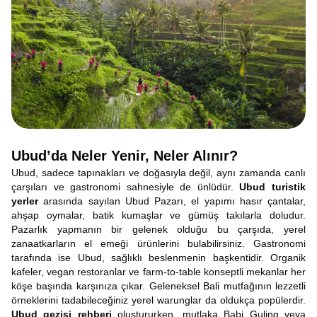
Ubud’da Neler Yenir, Neler Alınır?
Ubud, sadece tapınakları ve doğasıyla değil, aynı zamanda canlı
çarşıları ve gastronomi sahnesiyle de ünlüdür.
Ubud turistik
yerler
arasında sayılan Ubud Pazarı, el yapımı hasır çantalar,
ahşap oymalar, batik kumaşlar ve gümüş takılarla doludur.
Pazarlık yapmanın bir gelenek olduğu bu çarşıda, yerel
zanaatkarların el emeği ürünlerini bulabilirsiniz. Gastronomi
tarafında ise Ubud, sağlıklı beslenmenin başkentidir. Organik
kafeler, vegan restoranlar ve farm-to-table konseptli mekanlar her
köşe başında karşınıza çıkar. Geleneksel Bali mutfağının lezzetli
örneklerini tadabileceğiniz yerel warunglar da oldukça popülerdir.
Ubud gezisi rehberi
oluştururken, mutlaka Babi Guling veya