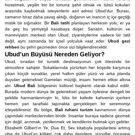
hissetmek, yeşilin bin bir tonuna şahit olmak ve tütsü kokuları
arasında kaybolmak isteyenlerin asıl adresi Ubud’dur. Burası,
zamanın biraz daha yavaş aktığı, doğanın ve inancın iç içe geçtiği
mistik bir sığınaktır. Bir
Bali tatili
planlayan herkesin yolu, er ya
da geç bu yemyeşil kasabaya düşer. Sanatın, kültürün ve
maneviyatın merkezi olan Ubud, ziyaretçilerine sadece bir tatil
değil, aynı zamanda bir içsel yolculuk vaat eder.
Ubud gezi
rehberi
bu şehri gezmeden önce sizi bilgilendirecektir.
Ubud’un Büyüsü Nereden Geliyor?
Ubud, sıradan bir turistik destinasyonun çok ötesinde bir
atmosfere sahiptir. Sokaklarında yürürken her köşede karşınıza
çıkan küçük sunaklar, yerel halkın güler yüzü ve arka planda
duyulan geleneksel Gamelan müziği, insanı hemen etkisi altına
alır.
Ubud Bali
bölgesinin kültürel başkenti olarak kabul edilir.
Burada modern dünya ile geleneksel yaşam öylesine dengeli bir
şekilde harmanlanmıştır ki, lüks bir kafede kahvenizi içerken
hemen yan taraftaki tapınakta gerçekleşen bir seremoniyi
izleyebilirsiniz. Bu bölge,
Bali ruhani turizm
kavramının dünya
çapındaki merkezlerinden biridir. İnsanlar buraya sadece gezmek
için değil, arınmak, yenilenmek ve kendilerini bulmak için gelirler.
Elizabeth Gilbert’ın Ye, Dua Et, Sev kitabıyla popülaritesi artmış
olsa da Ubud’un kökleri çok daha derinlere, yüzyıllar öncesine