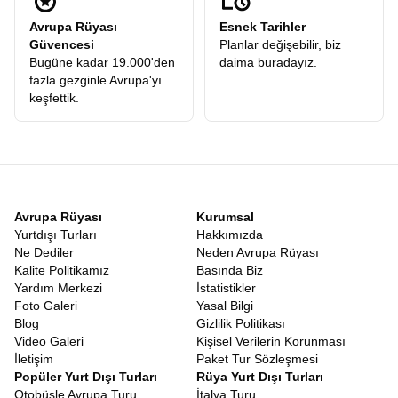
Avrupa Rüyası
Esnek Tarihler
Güvencesi
Planlar değişebilir, biz
Bugüne kadar 19.000'den
daima buradayız.
fazla gezginle Avrupa'yı
keşfettik.
Avrupa Rüyası
Kurumsal
Yurtdışı Turları
Hakkımızda
Ne Dediler
Neden Avrupa Rüyası
Kalite Politikamız
Basında Biz
Yardım Merkezi
İstatistikler
Foto Galeri
Yasal Bilgi
Blog
Gizlilik Politikası
Video Galeri
Kişisel Verilerin Korunması
İletişim
Paket Tur Sözleşmesi
Popüler Yurt Dışı Turları
Rüya Yurt Dışı Turları
Otobüsle Avrupa Turu
İtalya Turu