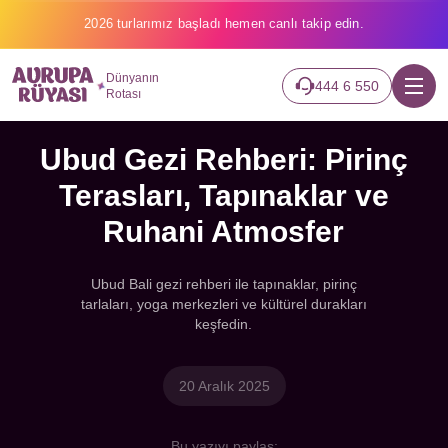
2026 turlarımız başladı hemen canlı takip edin.
Dünyanın
444 6 550
Rotası
Ubud Gezi Rehberi: Pirinç
Terasları, Tapınaklar ve
Ruhani Atmosfer
Ubud Bali gezi rehberi ile tapınaklar, pirinç
tarlaları, yoga merkezleri ve kültürel durakları
keşfedin.
20 Aralık 2025
Bu yazıyı paylaş: