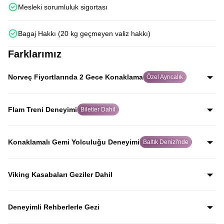
Mesleki sorumluluk sigortası
Bagaj Hakkı (20 kg geçmeyen valiz hakkı)
Farklarımız
Norveç Fiyortlarında 2 Gece Konaklama
Özel Ayrıcalık
Birçok turda fiyortlar sadece uzaktan görülürken, Avrupa
Rüyası’nda Norveç fiyortlarını yakından keşfeder ve
Flam Treni Deneyimi
Biletler Dahil
Hardanger Fiyordu kıyısındaki Ulvik’te 2 gece
Dünyanın en ünlü tren yolculuklarından biri olan Flåm
konaklarsınız.
Treni için biletleri misafirlerimiz adına alıyor, bu eşsiz
Konaklamalı Gemi Yolculuğu Deneyimi
Baltık Denizi'nde
deneyimi hiçbir zahmete girmeden yaşamalarını
Baltık Denizi’nde binlerce adanın arasından ilerleyen
sağlıyoruz.
cruise gemisinde, 2 kişilik kamaralarda konaklayarak
Viking Kasabaları Geziler Dahil
keyifli bir yolculuk yaşarsınız.
İskandinav tarihine yön veren Viking kültürünü yansıtan
kasabaları, rehber anlatımlarıyla keşfederek bölgenin
Deneyimli Rehberlerle Gezi
geçmişine yakından tanıklık edersiniz.
Yıllardır bu tur rotasını birebir uygulayan ve deneyimleyen