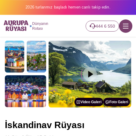
2026 turlarımız başladı hemen canlı takip edin.
Dünyanın
444 6 550
Rotası
Video Galeri
Foto Galeri
İskandinav Rüyası