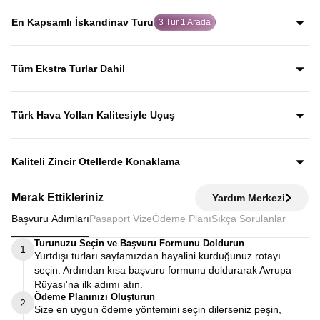
rehberler eşliğinde gezerek; şehirleri sadece görmekle
En Kapsamlı İskandinav Turu
3 Tur 1 Arada
kalmaz, anlatımlarla şehirleri dolu dolu keşfedersiniz.
Baltık Ülkeleri, Norveç Fiyortları ve İskandinav
başkentlerini tek programda birleştiren, 3 turu bir arada
Tüm Ekstra Turlar Dahil
sunan dolu dolu bir Kuzey Avrupa rotası.
Yola çıktığınızda sürpriz ödemelerle karşılaşmazsınız.
Ekstra tur ücreti alınmaz; programda yer alan tüm geziler
Türk Hava Yolları Kalitesiyle Uçuş
fiyata dahildir.
Dünyanın en iyi havayollarından biri olan Türk Hava
Yolları’nın konforu ve hizmet kalitesiyle seyahat edersiniz.
Kaliteli Zincir Otellerde Konaklama
Diğer turlarda şehirden 20–30 km uzaktaki otellerde
Merak Ettikleriniz
Yardım Merkezi
kalınırken, Avrupa Rüyası’nda merkeze yakın kaliteli zincir
Başvuru Adımları
Pasaport Vize
Ödeme Planı
Sıkça Sorulanlar
otellerde konaklayarak zamanınızı verimli kullanırsınız.
Turunuzu Seçin ve Başvuru Formunu Doldurun
1
Yurtdışı turları sayfamızdan hayalini kurduğunuz rotayı
seçin. Ardından kısa başvuru formunu doldurarak Avrupa
Rüyası'na ilk adımı atın.
Ödeme Planınızı Oluşturun
2
Size en uygun ödeme yöntemini seçin dilerseniz peşin,