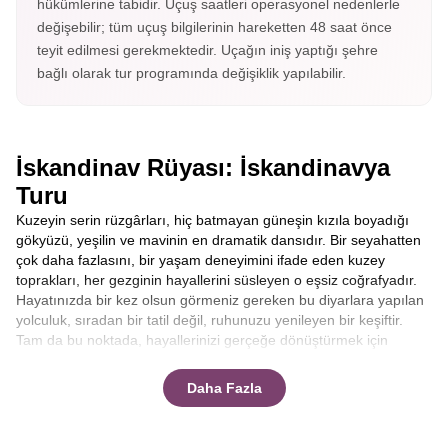
hükümlerine tabidir. Uçuş saatleri operasyonel nedenlerle
değişebilir; tüm uçuş bilgilerinin hareketten 48 saat önce
teyit edilmesi gerekmektedir. Uçağın iniş yaptığı şehre
bağlı olarak tur programında değişiklik yapılabilir.
İskandinav Rüyası: İskandinavya
Turu
Kuzeyin serin rüzgârları, hiç batmayan güneşin kızıla boyadığı
gökyüzü, yeşilin ve mavinin en dramatik dansıdır. Bir seyahatten
çok daha fazlasını, bir yaşam deneyimini ifade eden kuzey
toprakları, her gezginin hayallerini süsleyen o eşsiz coğrafyadır.
Hayatınızda bir kez olsun görmeniz gereken bu diyarlara yapılan
yolculuk, sıradan bir tatil değil, ruhunuzu yenileyen bir keşiftir.
Tam da bu noktada, hayallerinizi gerçeğe dönüştürmek için
Avrupa Rüyası devreye giriyor. Sektördeki tecrübesi,
katılımcılarına sunduğu ekstra turlar dahil konsepti ve konforlu
Daha Fazla
seyahat anlayışıyla firmamız, sizi bu masalsı coğrafyayı
keşfetmeye davet ediyor. Eğer aklınızda kusursuz bir
İskandinavya Turu
planı varsa, doğru adrestesiniz.