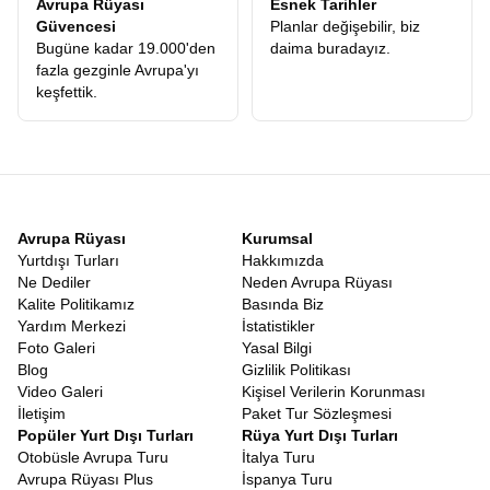
Avrupa Rüyası
Esnek Tarihler
gördüğünüzde, bir güne ne kadar çok anı sığdırabildiğinize
Güvencesi
Planlar değişebilir, biz
şaşıracaksınız.
Bugüne kadar 19.000'den
daima buradayız.
En Uygun İskandinavya Turları
fazla gezginle Avrupa'yı
Seyahat planlarken uygun fiyat kavramı bazen yanıltıcı olabilir. En
keşfettik.
ucuz tur, her zaman en avantajlı tur değildir. Kötü oteller, eski
otobüsler veya sürekli ekstra para isteyen rehberler tatilinizi
kâbusa çevirebilir. Bu yüzden
En Uygun İskandinavya Turları
,
fiyat ile sunulan hizmetin kalitesinin dengelendiği turlardır. Avrupa
Rüyası, sunduğu hizmet kalitesine oranla piyasadaki
Ekonomik
İskandinavya Turları
kategorisinde lider konumdadır. Ekonomik
Avrupa Rüyası
Kurumsal
olmamızın sebebi hizmetten kısmamız değil, operasyonel
Yurtdışı Turları
Hakkımızda
gücümüz ve katılımcılarımıza sunduğumuz her şey dahil ekstra
Ne Dediler
Neden Avrupa Rüyası
turlar avantajıdır. Başka bir firmayla gittiğinizde, turun üzerine
Kalite Politikamız
Basında Biz
ekleyeceğiniz ekstra tur maliyetleri, Avrupa Rüyasında fiyata
Yardım Merkezi
İstatistikler
dahildir. Bu matematik yapıldığında, aslında en lüks hizmeti en
Foto Galeri
Yasal Bilgi
ulaşılabilir rakamlara aldığınızı göreceksiniz.
Kuzey Avrupa Tur
Blog
Gizlilik Politikası
Fiyatları
karşılaştırması yaparken, mutlaka fiyata dahil olan
Video Galeri
Kişisel Verilerin Korunması
hizmetleri kalem kalem incelemelisiniz.
İskandinavya En İyi Turlar
İletişim
Paket Tur Sözleşmesi
Popüler Yurt Dışı Turları
Rüya Yurt Dışı Turları
Gezgin yorumları, sosyal medya geri dönüşleri ve tekrar eden
Otobüsle Avrupa Turu
İtalya Turu
müşteri oranı. Tüm bu veriler gösteriyor ki
İskandinavya En İyi
Avrupa Rüyası Plus
İspanya Turu
Turlar
listesinde Avrupa Rüyası her zaman zirveye oynamaktadır.