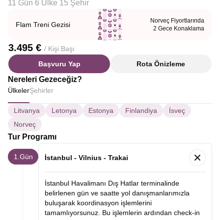
11 Gün 6 Ülke 15 Şehir
Norveç Fiyortlarında
Flam Treni Gezisi
2 Gece Konaklama
3.495 €
/ Kişi Başı
Başvuru Yap
Rota Önizleme
Nereleri Gezeceğiz?
Ülkeler
Şehirler
Litvanya
Letonya
Estonya
Finlandiya
İsveç
Norveç
Tur Programı
1.Gün
İstanbul - Vilnius - Trakai
İstanbul Havalimanı Dış Hatlar terminalinde
belirlenen gün ve saatte yol danışmanlarımızla
buluşarak koordinasyon işlemlerini
tamamlıyorsunuz. Bu işlemlerin ardından check-in