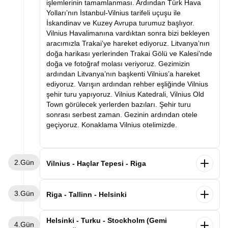
işlemlerinin tamamlanması. Ardından Türk Hava
Yolları’nın İstanbul-Vilnius tarifeli uçuşu ile
İskandinav ve Kuzey Avrupa turumuz başlıyor.
Vilnius Havalimanına vardıktan sonra bizi bekleyen
aracımızla Trakai’ye hareket ediyoruz. Litvanya’nın
doğa harikası yerlerinden Trakai Gölü ve Kalesi’nde
doğa ve fotoğraf molası veriyoruz. Gezimizin
ardından Litvanya’nın başkenti Vilnius’a hareket
ediyoruz. Varışın ardından rehber eşliğinde Vilnius
şehir turu yapıyoruz. Vilnius Katedrali, Vilnius Old
Town görülecek yerlerden bazıları. Şehir turu
sonrası serbest zaman. Gezinin ardından otele
geçiyoruz. Konaklama Vilnius otelimizde.
2.Gün
Vilnius - Haçlar Tepesi - Riga
Sabah kahvaltının ardından otelden ayrılış
3.Gün
Letonya’nın başkenti Riga’ya hareket ediyoruz.
Riga - Tallinn - Helsinki
Yolculuğumuzda sizleri dünyanın en ilginç
noktalarından Haçlar Tepesine getireceğiz. Binlerce
Sabah kahvaltının ardından otelden ayrılış
Helsinki - Turku - Stockholm (Gemi
4.Gün
haçın bir araya gelmesiyle oluşan ve Litvanyalılar
Estonya’nın başkenti Tallinn’e hareket ediyoruz.