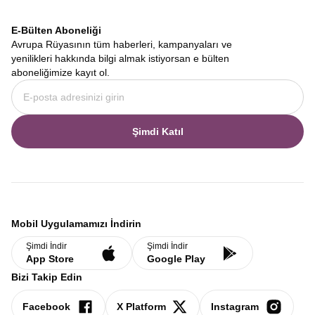
firmamız, size sadece bir gezi değil, ömür boyu anlatacağınız bir
hikaye vaat ediyor. Fiyortların derin sessizliğinden Baltık
E-Bülten Aboneliği
başkentlerinin cıvıl cıvıl meydanlarına, gemi yolculuklarının
Avrupa Rüyasının tüm haberleri, kampanyaları ve
romantizminden otobüs yolculuklarının panoramik keyfine kadar
yenilikleri hakkında bilgi almak istiyorsan e bülten
her anı dolu dolu yaşamak için
Avrupa Rüyası
doğru tercihtir.
aboneliğimize kayıt ol.
İskandinav Turları
,
Norveç Fiyortları Turu
,
İskandinavya Tur
Fiyatları
ve aklınıza takılan diğer tüm detaylar için web sitemizi
inceleyebilir, hayalinizdeki rotayı bugün planlamaya
başlayabilirsiniz.
Şimdi Katıl
Mobil Uygulamamızı İndirin
Şimdi İndir
Şimdi İndir
App Store
Google Play
Bizi Takip Edin
Facebook
X Platform
Instagram