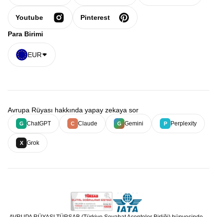
Youtube
Pinterest
Para Birimi
EUR
Avrupa Rüyası hakkında yapay zekaya sor
ChatGPT
Claude
Gemini
Perplexity
G
C
G
P
Grok
X