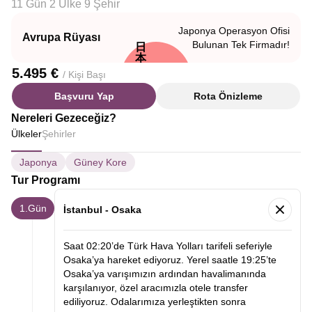
11 Gün 2 Ülke 9 Şehir
Japonya Operasyon Ofisi
Avrupa Rüyası
Bulunan Tek Firmadır!
日
本
5.495 €
/ Kişi Başı
Başvuru Yap
Rota Önizleme
Nereleri Gezeceğiz?
Ülkeler
Şehirler
Japonya
Güney Kore
Tur Programı
1.Gün
İstanbul - Osaka
Saat 02:20’de Türk Hava Yolları tarifeli seferiyle
Osaka’ya hareket ediyoruz. Yerel saatle 19:25’te
Osaka’ya varışımızın ardından havalimanında
karşılanıyor, özel aracımızla otele transfer
ediliyoruz. Odalarımıza yerleştikten sonra