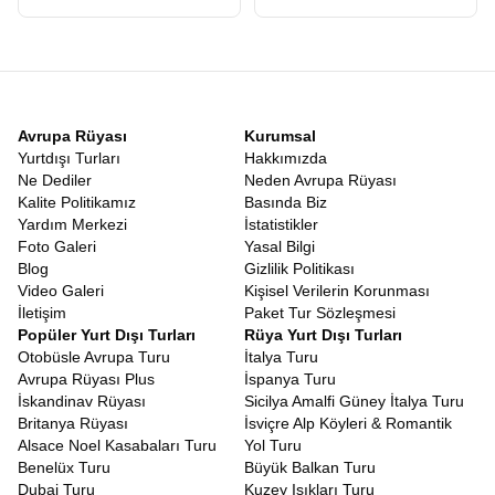
sonucun belirsizliği gezginleri yorar. Ancak bu rotanın en büyük
avantajı
Vizesiz Japonya Güney Kore Turu
olmasıdır. Türk
vatandaşları hem Japonya’ya hem de Güney Kore’ye vizesiz
olarak giriş yapabilirler. Pasaportunuzu alıp herhangi bir vize
stresi yaşamadan bavulunuzu hazırlayabileceğiniz bir tatil hayal
edin.
Vizesiz
Güney Kore Japonya Tatili
, bürokratik engellere
Avrupa Rüyası
Kurumsal
takılmadan, sadece keşfetme heyecanına odaklanabileceğiniz
Yurtdışı Turları
Hakkımızda
nadir rotalardan biridir. Bu kolaylık, özellikle balayı çiftleri, arkadaş
Ne Dediler
Neden Avrupa Rüyası
grupları ve ailesiyle rahat bir tatil geçirmek isteyenler için büyük
Kalite Politikamız
Basında Biz
bir nimettir.
Yardım Merkezi
İstatistikler
Japonya Güney Kore Gezi Rehberi
Foto Galeri
Yasal Bilgi
Turlarımızda görev alan profesyonel rehberlerimiz, bölgeye
Blog
Gizlilik Politikası
hakim, yerel kültürü çok iyi bilen ve size sadece yerleri gösteren
Video Galeri
Kişisel Verilerin Korunması
değil, o yerlerin hikayesini anlatan uzmanlardır. Bu anlamda
İletişim
Paket Tur Sözleşmesi
turumuz, canlı bir
Japonya Güney Kore Gezi Rehberi
Popüler Yurt Dışı Turları
Rüya Yurt Dışı Turları
niteliğindedir. Hangi sokakta en iyi Ramen yenir? Seul’de nereden
Otobüsle Avrupa Turu
İtalya Turu
en uygun hediyelik eşya alınır? Japon metrosu nasıl kullanılır?
Avrupa Rüyası Plus
İspanya Turu
Tüm bu soruların cevabını rehberlerimizden anında alabilirsiniz.
İskandinav Rüyası
Sicilya Amalfi Güney İtalya Turu
Rehberlerimiz, size sadece turistik yerleri değil, yerel halkın
Britanya Rüyası
İsviçre Alp Köyleri & Romantik
yaşam tarzını, geleneklerini ve inançlarını da aktarır. Bir Şinto
Alsace Noel Kasabaları Turu
Yol Turu
tapınağında nasıl dua edileceğinden, Kore’de büyüklerin yanında
Benelüx Turu
Büyük Balkan Turu
nasıl yemek yenileceğine kadar kültürel kodları öğrenirsiniz.
Dubai Turu
Kuzey Işıkları Turu