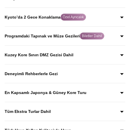
yolculuk yaparak, Japonya’yı Japonlar gibi keşfedersiniz.
Dünya tarihinde atom bombasının atıldığı şehir olan
Hiroşima’da, rehberli geziyle şehrin geçmişini ve
Kyoto’da 2 Gece Konaklama
Özel Ayrıcalık
bugününü etkileyici biçimde keşfedersiniz.
Birçok turda hızlıca geçilen Kyoto’da iki gece
konaklayarak, Japon kültürünün kalbi olan bu tarihi şehri
Programdaki Tapınak ve Müze Gezileri
Biletler Dahil
acele etmeden keşfetme imkanı sunulur.
Gyeongbokgung Sarayı, Kinkaku-ji, Todai-ji, Senso-ji ve
Kamakura Bambu Bahçesi gibi önemli kültürel durakların
Kuzey Kore Sınırı DMZ Gezisi Dahil
giriş biletleri fiyata dahil olup, bu mekânları anlatımlarla
Güney Kore–Kuzey Kore arasındaki DMZ sınır hattına
birlikte keşfedersiniz.
yapılan özel gezi fiyata dahil olup, Kuzey Kore sınırını
Deneyimli Rehberlerle Gezi
yerinde görerek tarihini rehber anlatımlarıyla dinlersiniz.
Yıllardır bu tur rotasını birebir uygulayan ve deneyimleyen
rehberler eşliğinde gezerek; şehirleri sadece görmekle
En Kapsamlı Japonya & Güney Kore Turu
kalmaz, anlatımlarla şehirleri dolu dolu keşfedersiniz.
Japonya ve Güney Kore’nin en ikonik şehirlerini ve kültürel
duraklarını aceleye getirmeden, tek turda gezebileceğiniz
Tüm Ekstra Turlar Dahil
kapsamlı bir rota.
Yola çıktığınızda sürpriz ödemelerle karşılaşmazsınız.
Ekstra tur ücreti alınmaz; programda yer alan tüm geziler