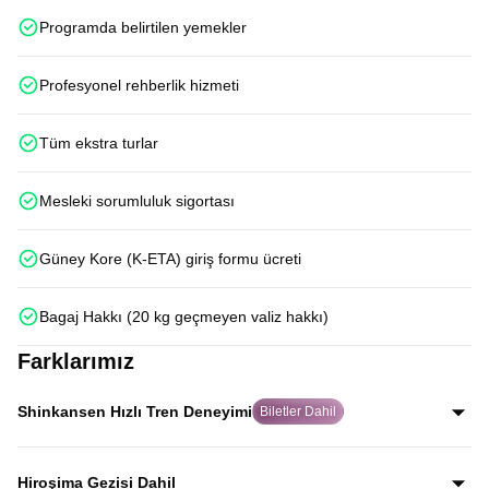
Programda belirtilen yemekler
Profesyonel rehberlik hizmeti
Tüm ekstra turlar
Mesleki sorumluluk sigortası
Güney Kore (K-ETA) giriş formu ücreti
Bagaj Hakkı (20 kg geçmeyen valiz hakkı)
Farklarımız
Shinkansen Hızlı Tren Deneyimi
Biletler Dahil
Japonya’nın dünyaca ünlü Shinkansen hızlı trenleriyle
Kyoto–Tokyo ve Osaka–Hiroşima hatlarında iki kez
Hiroşima Gezisi Dahil