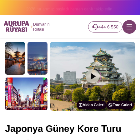
2026 turlarımız başladı hemen canlı takip edin.
Dünyanın
444 6 550
Rotası
Video Galeri
Foto Galeri
Japonya Güney Kore Turu