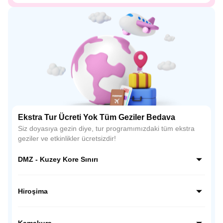
Ekstra Tur Ücreti Yok Tüm Geziler Bedava
Siz doyasıya gezin diye, tur programımızdaki tüm ekstra
geziler ve etkinlikler ücretsizdir!
DMZ - Kuzey Kore Sınırı
Kuzey Kore sınırı hattında, dünyanın en ilginç ve hassas
bölgelerinden biri olan DMZ’de rehber eşliğinde özel bir
Hiroşima
ziyaret gerçekleştiriyoruz; gözlem noktalarından sınırı
yakından görüyor, Kore tarihine ve bölünmüşlüğün
Hiroşima’da tarihsel bir bilinç yolculuğuna çıkıyoruz; Barış
hikâyesine tanıklık ediyoruz.
Anıtı Parkı ve Atom Bombası Kubbesi’ni ziyaret ederek
Kamakura