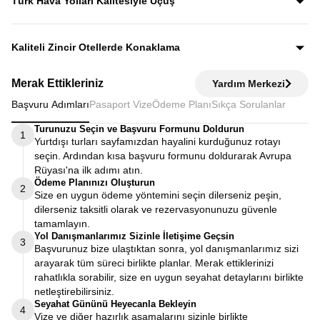
Türk Hava Yolları Kalitesiyle Uçuş
fiyata dahildir.
Dünyanın en iyi havayollarından biri olan Türk Hava
Yolları’nın konforu ve hizmet kalitesiyle seyahat edersiniz.
Kaliteli Zincir Otellerde Konaklama
Diğer turlarda şehirden 20–30 km uzaktaki otellerde
Merak Ettikleriniz
Yardım Merkezi
kalınırken, Avrupa Rüyası’nda merkeze yakın kaliteli zincir
Başvuru Adımları
Pasaport Vize
Ödeme Planı
Sıkça Sorulanlar
otellerde konaklayarak zamanınızı verimli kullanırsınız.
Turunuzu Seçin ve Başvuru Formunu Doldurun
1
Yurtdışı turları sayfamızdan hayalini kurduğunuz rotayı
seçin. Ardından kısa başvuru formunu doldurarak Avrupa
Rüyası'na ilk adımı atın.
Ödeme Planınızı Oluşturun
2
Size en uygun ödeme yöntemini seçin dilerseniz peşin,
dilerseniz taksitli olarak ve rezervasyonunuzu güvenle
tamamlayın.
Yol Danışmanlarımız Sizinle İletişime Geçsin
3
Başvurunuz bize ulaştıktan sonra, yol danışmanlarımız sizi
arayarak tüm süreci birlikte planlar. Merak ettiklerinizi
rahatlıkla sorabilir, size en uygun seyahat detaylarını birlikte
netleştirebilirsiniz.
Seyahat Gününü Heyecanla Bekleyin
4
Vize ve diğer hazırlık aşamalarını sizinle birlikte