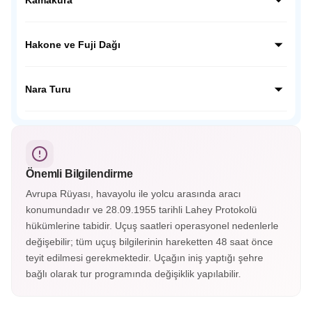
kentin geçmişine tanıklık ediyoruz.
Kamakura’da dev Budha Heykelini ziyaret edeceğiz,
ziyaretimiz sonrası Japon inanışında çok önemli yer tutan
Hakone ve Fuji Dağı
Hokoku Tapınağına ziyaretimizi yapacağız ve geleneksel
mekanda Japon çayını tadacağız.
Japonya’nın en güzel kasabalarından olan Hakone’yi
gezeceğiz. Fuji Dağı’nın etekleri olan 5. istasyon olarak
Nara Turu
bilinen noktaya çıkacağız, buradan FUJİ manzarasını
izleyeceğiz.
UNESCO Mirasları listesindeki TODAJİ tapınağının da
bulunuduğu Nara şehrini ziyaret edeceğiz. Tapınak
çevresinde gezinen Nara geyiklerini severek besleyeceğiz.
Önemli Bilgilendirme
Avrupa Rüyası, havayolu ile yolcu arasında aracı
konumundadır ve 28.09.1955 tarihli Lahey Protokolü
hükümlerine tabidir. Uçuş saatleri operasyonel nedenlerle
değişebilir; tüm uçuş bilgilerinin hareketten 48 saat önce
teyit edilmesi gerekmektedir. Uçağın iniş yaptığı şehre
bağlı olarak tur programında değişiklik yapılabilir.