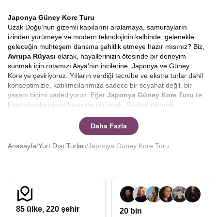
Japonya Güney Kore Turu
Uzak Doğu’nun gizemli kapılarını aralamaya, samurayların
izinden yürümeye ve modern teknolojinin kalbinde, gelenekle
geleceğin muhteşem dansına şahitlik etmeye hazır mısınız? Biz,
Avrupa Rüyası
olarak, hayallerinizin ötesinde bir deneyim
sunmak için rotamızı Asya’nın incilerine, Japonya ve Güney
Kore’ye çeviriyoruz. Yılların verdiği tecrübe ve ekstra turlar dahil
konseptimizle, katılımcılarımıza sadece bir seyahat değil, bir
yaşam biçimi vadediyoruz. Eğer
Japonya Güney Kore Turu
ile
kiraz çiçeklerinin gölgesinde yürümek, Seul’un dinamik
sokaklarında kaybolmak ve bunu yaparken bütçenizi korumak
isterseniz, doğru yerdesiniz.
Japonya turları, Güney Kore
Daha Fazla
turları
düzenleyen Avrupa Rüyası uzak doğunun kalbine sizleri de
götürebilir.
Anasayfa
/
Yurt Dışı Turları
/
Japonya Güney Kore Turu
Asya kıtası, her gezginin kalbinde yatan en özel rotalardan biridir.
Özellikle
Japonya ve Güney Kore
, kendine has kültürleri,
benzersiz mutfakları ve saygıyı temel alan yaşam felsefeleriyle
dünyadaki diğer hiçbir yere benzemez. Bir
Güney Kore Japonya
turu
, sadece yeni yerler görmek değil, dünyaya bakış açınızı
değiştirecek bir içsel yolculuktur. Bizimle çıkacağınız bu
85
ülke,
220
şehir
20 bin
yolculukta, Tokyo’nun neon ışıkları altında geleceğe adım