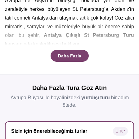
Avrupa ile Asya'nın birleştiği noktada yer alan ve
zarafetiyle herkesi büyüleyen St. Petersburg’a, Akdeniz'in
tatil cenneti Antalya'dan ulaşmak artık çok kolay! Göz alıcı
mimarisi, sarayları ve müzeleriyle büyük bir öneme sahip
olan bu şehir,
Antalya Çıkışlı St Petersburg Turu
kapsamında keşfedilmeyi bekliyor.
Daha Fazla
Direkt uçuşlarla kolay ulaşımın sağlandığı bu turlar
sayesinde, St. Petersburg'un tarihi dokusu ve sanat dolu
Daha Fazla Tura Göz Atın
atmosferi artık sadece bir uçuş uzaklığında. Değişik
dönemlerde düzenlenen
St Petersburg Turu
sayesinde
Avrupa Rüyası ile hayalinizdeki
yurtdışı turu
bir adım
şehri yerinde tanıma, sokaklarını adımlama ve kültürünü
ötede.
birebir yaşama şansını yakalayabilirsiniz.
Sizin için önerebileceğimiz turlar
1 Tur