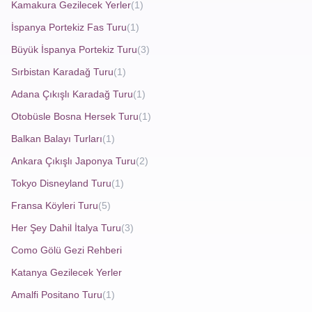
Kamakura Gezilecek Yerler
(1)
ideal.
İspanya Portekiz Fas Turu
(1)
Kanlı Kilise
(Church of the Savior on Spilled Blood):
Renkli kubbeleriyle ünlü bu yapı, Rus mimarisinin en
Büyük İspanya Portekiz Turu
(3)
güzel örneklerinden biridir.
Sırbistan Karadağ Turu
(1)
Peterhof Sarayı
: "Rus Versailles'i" olarak da anılan bu
Adana Çıkışlı Karadağ Turu
(1)
saray, çarpıcı bahçeleri ve fıskiyeleriyle meşhurdur.
Otobüsle Bosna Hersek Turu
(1)
Balkan Balayı Turları
(1)
Ankara Çıkışlı Japonya Turu
(2)
Rusya St Petersburg Turu
planlayan herkes için bu
Tokyo Disneyland Turu
(1)
yerler mutlaka görülmelidir. Tarihi ve sanatı bir arada
Fransa Köyleri Turu
(5)
sunan bu şehirde atacağınız her adımda geçmişin izlerini
hissedeceksiniz.
Her Şey Dahil İtalya Turu
(3)
Como Gölü Gezi Rehberi
Katanya Gezilecek Yerler
St Petersburg Tur Fırsatları
Amalfi Positano Turu
(1)