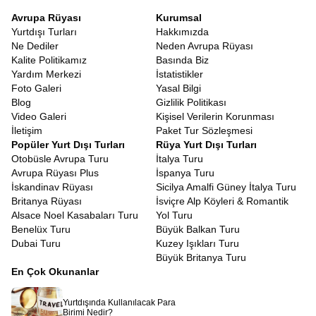
Avrupa Rüyası
Kurumsal
Yurtdışı Turları
Hakkımızda
Ne Dediler
Neden Avrupa Rüyası
Kalite Politikamız
Basında Biz
Yardım Merkezi
İstatistikler
Foto Galeri
Yasal Bilgi
Blog
Gizlilik Politikası
Video Galeri
Kişisel Verilerin Korunması
İletişim
Paket Tur Sözleşmesi
Popüler Yurt Dışı Turları
Rüya Yurt Dışı Turları
Otobüsle Avrupa Turu
İtalya Turu
Avrupa Rüyası Plus
İspanya Turu
İskandinav Rüyası
Sicilya Amalfi Güney İtalya Turu
Britanya Rüyası
İsviçre Alp Köyleri & Romantik
Alsace Noel Kasabaları Turu
Yol Turu
Benelüx Turu
Büyük Balkan Turu
Dubai Turu
Kuzey Işıkları Turu
Büyük Britanya Turu
En Çok Okunanlar
Yurtdışında Kullanılacak Para
Birimi Nedir?