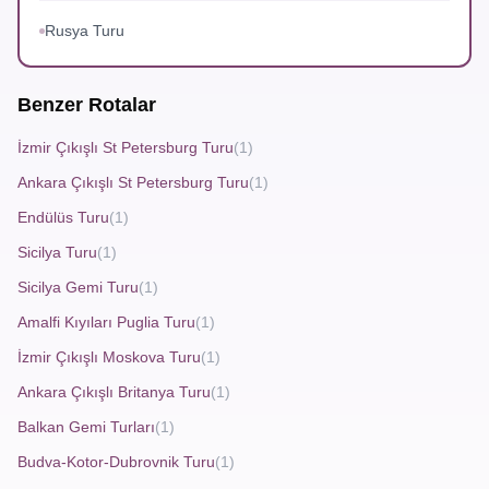
St Petersburg Gezilecek Yerler
Rusya Turu
St. Petersburg'a ilk kez seyahat edecek olan kişilerin en
çok merak ettiği konulardan biri şüphesiz gezilecek
Benzer Rotalar
yerleridir. Şehir, yüzlerce yıllık tarihini günümüze taşıyarak
mükemmel görseller sunuyor. İşte
St Petersburg
İzmir Çıkışlı St Petersburg Turu
(1)
Gezilecek Yerler
listesinin olmazsa olmazları:
Ankara Çıkışlı St Petersburg Turu
(1)
Hermitage Müzesi
: Dünyanın en büyük ve en eski
Endülüs Turu
(1)
sanat müzelerinden biri. Leonardo da Vinci'den
Sicilya Turu
(1)
Rembrandt'a kadar birçok büyük sanatçının eserleri
Sicilya Gemi Turu
(1)
burada sergileniyor.
Amalfi Kıyıları Puglia Turu
(1)
Kışlık Saray:
Çarlık Rusyası’nın en ihtişamlı
İzmir Çıkışlı Moskova Turu
(1)
yapılarından biri. Barok mimarisiyle görenleri
Ankara Çıkışlı Britanya Turu
(1)
büyülüyor.
Balkan Gemi Turları
(1)
Nevsky Bulvarı:
Alışveriş yapmak, yerel lezzetleri
Budva-Kotor-Dubrovnik Turu
(1)
tatmak ve şehir yaşamını gözlemlemek isteyenler için