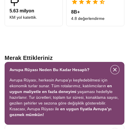
Tarihi dokusu, kültürel zenginliği ve tur fırsatlarıyla her
yaştan gezgine hitap eden bu şehir sizi bekliyor. Daha
5.63 milyon
8B+
KM yol katettik.
fazla bilgi ve rezervasyon için Avrupa Rüyası ile iletişime
4.8 değerlendirme
geçmeniz gerekiyor.
Merak Ettikleriniz
Avrupa Rüyası Neden Bu Kadar Hesaplı?
Avrupa Rüyası, herkesin Avrupa’yı keşfedebilmesi için
ekonomik turlar sunar. Tüm rotalarımız, katılımcıların
en
uygun maliyetle en fazla deneyimi
yaşaması hedefiyle
hazırlanır. Tur ücretleri; toplam tur süresi, konaklama sayısı,
gezilen şehirler ve sezona göre değişiklik gösterebilir.
Kısacası, Avrupa Rüyası ile
en uygun fiyatla Avrupa’yı
gezmek mümkün!