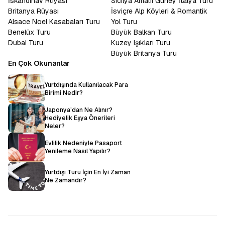
İskandinav Rüyası
Sicilya Amalfi Güney İtalya Turu
Britanya Rüyası
İsviçre Alp Köyleri & Romantik
Alsace Noel Kasabaları Turu
Yol Turu
Benelüx Turu
Büyük Balkan Turu
Dubai Turu
Kuzey Işıkları Turu
Büyük Britanya Turu
En Çok Okunanlar
Yurtdışında Kullanılacak Para
Birimi Nedir?
Japonya'dan Ne Alınır?
Hediyelik Eşya Önerileri
Neler?
Evlilik Nedeniyle Pasaport
Yenileme Nasıl Yapılır?
Yurtdışı Turu İçin En İyi Zaman
Ne Zamandır?