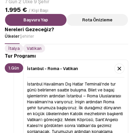
7 Gün 2 Ülke 9 Şehir
1.995 €
/ Kişi Başı
Başvuru Yap
Rota Önizleme
Nereleri Gezeceğiz?
Ülkeler
Şehirler
İtalya
Vatikan
Tur Programı
1.Gün
İstanbul - Roma - Vatikan
İstanbul Havalimanı Dış Hatlar Terminali’nde tur
günü belirlenen saatte buluşma. Bilet ve bagaj
işlemlerinin ardından İstanbul – Roma Uluslararası
Havalimanı’na varıyoruz. İnişin ardından Roma
şehir turumuza başlıyoruz. İlk durağımız dünyanın
en küçük ülkelerinden Katolik mezhebinin başkenti
Vatikan’ı göreceğiz. Melek Köprüsü, Sant’Angelo
Kalesi’ni gördükten sonra Vatikan’da gezimiz
sonlanacak. Turumuzun ardından konaklama