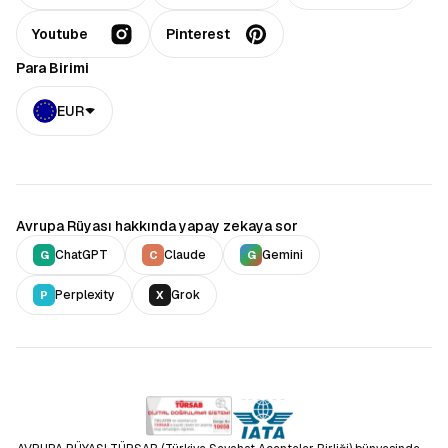
Youtube
Pinterest
Para Birimi
EUR
Avrupa Rüyası hakkında yapay zekaya sor
ChatGPT
Claude
Gemini
G
C
G
Perplexity
Grok
P
X