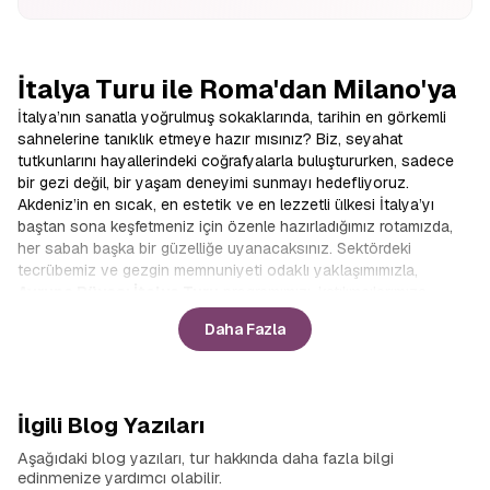
İtalya Turu ile Roma'dan Milano'ya
İtalya’nın sanatla yoğrulmuş sokaklarında, tarihin en görkemli
sahnelerine tanıklık etmeye hazır mısınız? Biz, seyahat
tutkunlarını hayallerindeki coğrafyalarla buluştururken, sadece
bir gezi değil, bir yaşam deneyimi sunmayı hedefliyoruz.
Akdeniz’in en sıcak, en estetik ve en lezzetli ülkesi İtalya’yı
baştan sona keşfetmeniz için özenle hazırladığımız rotamızda,
her sabah başka bir güzelliğe uyanacaksınız. Sektördeki
tecrübemiz ve gezgin memnuniyeti odaklı yaklaşımımızla,
Avrupa Rüyası İtalya Turu
programımızı, katılımcılarımıza
konforu ve keşfi aynı anda yaşatacak şekilde dizayn ettik.
Daha Fazla
Çizmenin ucundan topuğuna değil, kalbine ve ruhuna dokunan
bu yolculukta, bize katılın ve sınırların ötesindeki güzellikleri
birlikte keşfedelim.
Akdeniz havzasının en popüler destinasyonu olan İtalya, her
İlgili Blog Yazıları
köşesinde farklı bir hikaye barındırır. Bu hikayeleri yerinde
dinlemeniz ve atmosferi ciğerlerinize kadar solumanız için
Aşağıdaki blog yazıları, tur hakkında daha fazla bilgi
kapsamlı
İtalya Turları
hazırladık. Klasikleşmiş rotaların dışına
edinmenize yardımcı olabilir.
çıkarak hem popüler meydanları hem de gizli kalmış sokakları