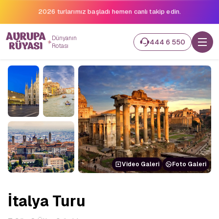
2026 turlarımız başladı hemen canlı takip edin.
Dünyanın
444 6 550
Rotası
Video Galeri
Foto Galeri
İtalya Turu