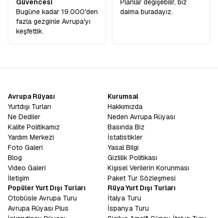
Güvencesi
Planlar değişebilir, biz
Bugüne kadar 19.000'den
daima buradayız.
fazla gezginle Avrupa'yı
keşfettik.
Avrupa Rüyası
Kurumsal
Yurtdışı Turları
Hakkımızda
Ne Dediler
Neden Avrupa Rüyası
Kalite Politikamız
Basında Biz
Yardım Merkezi
İstatistikler
Foto Galeri
Yasal Bilgi
Blog
Gizlilik Politikası
Video Galeri
Kişisel Verilerin Korunması
İletişim
Paket Tur Sözleşmesi
Popüler Yurt Dışı Turları
Rüya Yurt Dışı Turları
Otobüsle Avrupa Turu
İtalya Turu
Avrupa Rüyası Plus
İspanya Turu