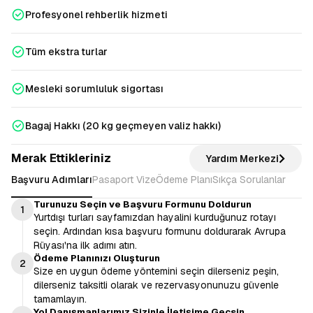
Profesyonel rehberlik hizmeti
Tüm ekstra turlar
Mesleki sorumluluk sigortası
Bagaj Hakkı (20 kg geçmeyen valiz hakkı)
Merak Ettikleriniz
Yardım Merkezi
Başvuru Adımları
Pasaport Vize
Ödeme Planı
Sıkça Sorulanlar
Turunuzu Seçin ve Başvuru Formunu Doldurun
1
Yurtdışı turları sayfamızdan hayalini kurduğunuz rotayı
seçin. Ardından kısa başvuru formunu doldurarak Avrupa
Rüyası'na ilk adımı atın.
Ödeme Planınızı Oluşturun
2
Size en uygun ödeme yöntemini seçin dilerseniz peşin,
dilerseniz taksitli olarak ve rezervasyonunuzu güvenle
tamamlayın.
Yol Danışmanlarımız Sizinle İletişime Geçsin