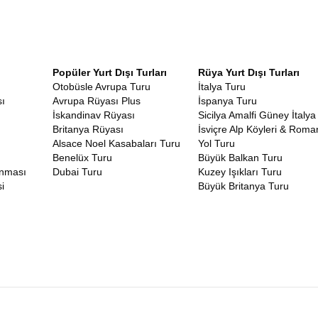
Popüler Yurt Dışı Turları
Rüya Yurt Dışı Turları
Otobüsle Avrupa Turu
İtalya Turu
ı
Avrupa Rüyası Plus
İspanya Turu
İskandinav Rüyası
Sicilya Amalfi Güney İtalya
Britanya Rüyası
İsviçre Alp Köyleri & Roma
Alsace Noel Kasabaları Turu
Yol Turu
Benelüx Turu
Büyük Balkan Turu
unması
Dubai Turu
Kuzey Işıkları Turu
i
Büyük Britanya Turu