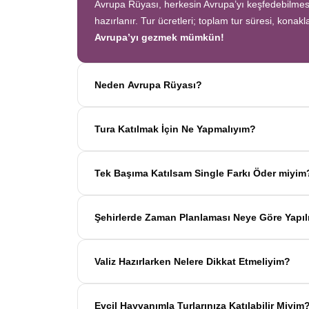
Avrupa Rüyası, herkesin Avrupa’yı keşfedebilmesi 
hazırlanır. Tur ücretleri; toplam tur süresi, konak
Avrupa’yı gezmek mümkün!
Neden Avrupa Rüyası?
Avrupa Rüyası ile ekonomik bir şekilde
tek sefer
Tura Katılmak İçin Ne Yapmalıyım?
oteller
ve
benzersiz rotalar
ile Avrupa’yı en keyi
Tur sayfasındaki
“Başvuru Yap”
formunu doldu
Tek Başıma Katılsam Single Farkı Öder miyim
başlar!
Hayır, ödemezsiniz. Avrupa Rüyası’nda tek başın
Şehirlerde Zaman Planlaması Neye Göre Yapıl
eşleştiririz; böylece
ek ücret ödemeden
konforlu 
Avrupa Rüyası turlarındaki tüm zaman planlamal
Valiz Hazırlarken Nelere Dikkat Etmeliyim?
geçirilen süre; şehrin büyüklüğü, popülerliği ve g
şehirde uyanmanın keyfini yaşarsınız.
Avrupa Rüyası turlarında her katılımcı
1 orta boy
Evcil Hayvanımla Turlarınıza Katılabilir Miyim
turlarda valiz kilo sınırı, tur öncesinde yol danış