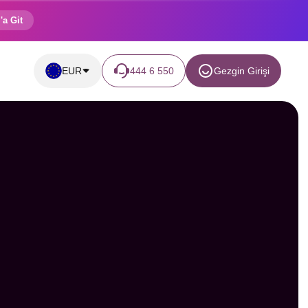
'a Git
EUR
444 6 550
Gezgin Girişi