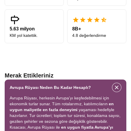
5.63 milyon
8B+
KM yol katettik.
4.8 değerlendirme
Merak Ettikleriniz
Avrupa Rüyası Neden Bu Kadar Hesaplı?
Avrupa Rüyası, herkesin Avrupa’yı keşfedebilmesi için
ekonomik turlar sunar. Tüm rotalarımız, katılımcıların
en
uygun maliyetle en fazla deneyimi
yaşaması hedefiyle
hazırlanır. Tur ücretleri; toplam tur süresi, konaklama sayısı,
gezilen şehirler ve sezona göre değişiklik gösterebilir.
Kısacası, Avrupa Rüyası ile
en uygun fiyatla Avrupa’yı