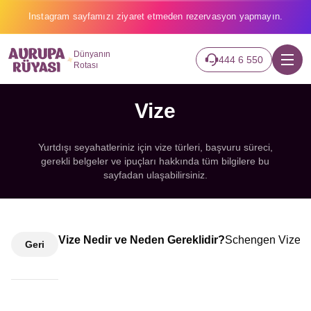
Instagram sayfamızı ziyaret etmeden rezervasyon yapmayın.
Dünyanın
444 6 550
Rotası
Vize
Yurtdışı seyahatleriniz için vize türleri, başvuru süreci,
gerekli belgeler ve ipuçları hakkında tüm bilgilere bu
sayfadan ulaşabilirsiniz.
Vize Nedir ve Neden Gereklidir?
Schengen Vizesi 
Geri