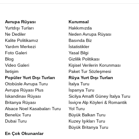
Avrupa Rüyası
Kurumsal
Yurtdışı Turları
Hakkımızda
Ne Dediler
Neden Avrupa Rüyası
Kalite Politikamız
Basında Biz
Yardım Merkezi
İstatistikler
Foto Galeri
Yasal Bilgi
Blog
Gizlilik Politikası
Video Galeri
Kişisel Verilerin Korunması
İletişim
Paket Tur Sözleşmesi
Popüler Yurt Dışı Turları
Rüya Yurt Dışı Turları
Otobüsle Avrupa Turu
İtalya Turu
Avrupa Rüyası Plus
İspanya Turu
İskandinav Rüyası
Sicilya Amalfi Güney İtalya Turu
Britanya Rüyası
İsviçre Alp Köyleri & Romantik
Alsace Noel Kasabaları Turu
Yol Turu
Benelüx Turu
Büyük Balkan Turu
Dubai Turu
Kuzey Işıkları Turu
Büyük Britanya Turu
En Çok Okunanlar