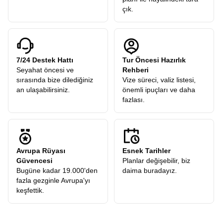
çık.
7/24 Destek Hattı
Tur Öncesi Hazırlık
Seyahat öncesi ve
Rehberi
sırasında bize dilediğiniz
Vize süreci, valiz listesi,
an ulaşabilirsiniz.
önemli ipuçları ve daha
fazlası.
Avrupa Rüyası
Esnek Tarihler
Güvencesi
Planlar değişebilir, biz
Bugüne kadar 19.000'den
daima buradayız.
fazla gezginle Avrupa'yı
keşfettik.