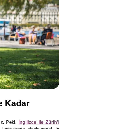
Ne Kadar
niz. Peki,
İngilizce ile Zürih'i