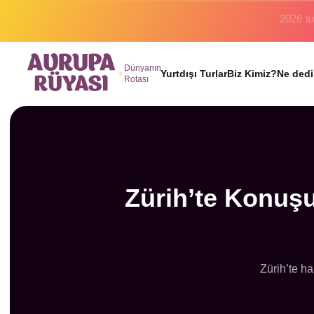
Binlerc
Dünyanın
Yurtdışı Turlar
Biz Kimiz?
Ne dedi
Rotası
Zürih’te Konuşu
Zürih’te ha