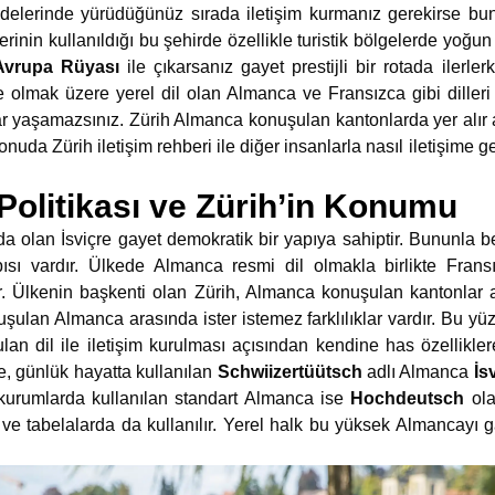
elerinde yürüdüğünüz sırada iletişim kurmanız gerekirse bunu
rinin kullanıldığı bu şehirde özellikle turistik bölgelerde yoğun bi
Avrupa Rüyası
ile çıkarsanız gayet prestijli bir rotada ilerl
e olmak üzere yerel dil olan Almanca ve Fransızca gibi dilleri 
lar yaşamazsınız. Zürih Almanca konuşulan kantonlarda yer alır 
nuda Zürih iletişim rehberi ile diğer insanlarla nasıl iletişime
l Politikası ve Zürih’in Konumu
 olan İsviçre gayet demokratik bir yapıya sahiptir. Bununla bera
pısı vardır. Ülkede Almanca resmi dil olmakla birlikte Fra
r. Ülkenin başkenti olan Zürih, Almanca konuşulan kantonlar a
ulan Almanca arasında ister istemez farklılıklar vardır. Bu y
an dil ile iletişim kurulması açısından kendine has özellikle
e, günlük hayatta kullanılan
Schwiizertüütsch
adlı Almanca
İs
 kurumlarda kullanılan standart Almanca ise
Hochdeutsch
ola
a ve tabelalarda da kullanılır. Yerel halk bu yüksek Almancayı g