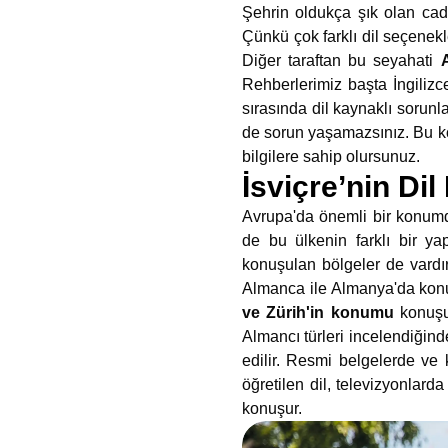
Şehrin oldukça şık olan cadd
Çünkü çok farklı dil seçenekle
Diğer taraftan bu seyahati
Rehberlerimiz başta İngilizc
sırasında dil kaynaklı sorun
de sorun yaşamazsınız. Bu ko
bilgilere sahip olursunuz.
İsviçre’nin Di
Avrupa'da önemli bir konumda
de bu ülkenin farklı bir ya
konuşulan bölgeler de vardı
Almanca ile Almanya'da konuş
ve Zürih'in konumu
konuşul
Almancı türleri incelendiğind
edilir. Resmi belgelerde ve
öğretilen dil, televizyonlard
konuşur.