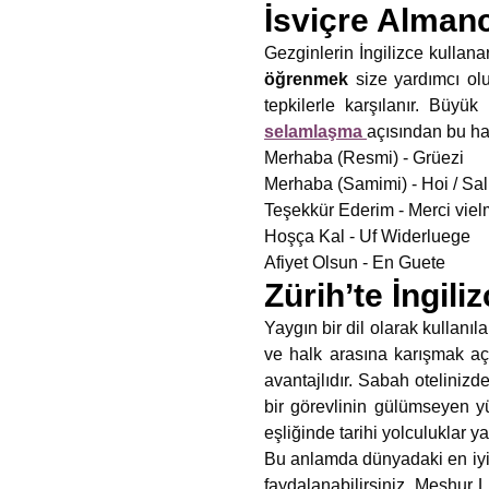
İsviçre Alman
Gezginlerin İngilizce kullan
öğrenmek
size yardımcı ol
tepkilerle karşılanır. Büy
selamlaşma
açısından bu has
Merhaba (Resmi) - Grüezi
Merhaba (Samimi) - Hoi / Sal
Teşekkür Ederim - Merci viel
Hoşça Kal - Uf Widerluege
Afiyet Olsun - En Guete
Zürih’te İngil
Yaygın bir dil olarak kullanıla
ve halk arasına karışmak açı
avantajlıdır. Sabah otelinizd
bir görevlinin gülümseyen yü
eşliğinde tarihi yolculuklar ya
Bu anlamda dünyadaki en iyi 
faydalanabilirsiniz. Meşhur 