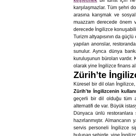
keşfetmek
bir turist için n
karşılaşmazlar. Tüm şehri dol
arasına karışmak ve sosyall
muazzam derecede önem veri
derecede İngilizce konuşabili
Turizm altyapısının da güçlü o
yapılan anonslar, restoranda
sunulur. Ayrıca dünya bank
kuruluşunun büroları vardır. K
olarak yine İngilizce finans al
Zürih’te İngili
Küresel bir dil olan İngilizce
Zürih'te İngilizcenin kulla
geçerli bir dil olduğu tüm a
alternatifi de var. Büyük ista
Dünyaca ünlü restoranlara s
hazırlanmıştır. Almancanın y
servis personeli İngilizce s
bulunan şehirde, yine İngiliz