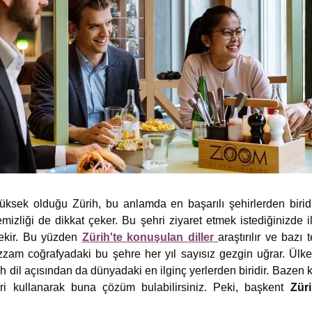
ksek olduğu Zürih, bu anlamda en başarılı şehirlerden biridi
emizliği de dikkat çeker. Bu şehri ziyaret etmek istediğinizde i
rekir. Bu yüzden
Zürih'te konuşulan diller
araştırılır ve bazı
azzam coğrafyadaki bu şehre her yıl sayısız gezgin uğrar. Ül
h dil açısından da dünyadaki en ilginç yerlerden biridir. Bazen k
eri kullanarak buna çözüm bulabilirsiniz. Peki, başkent
Züri