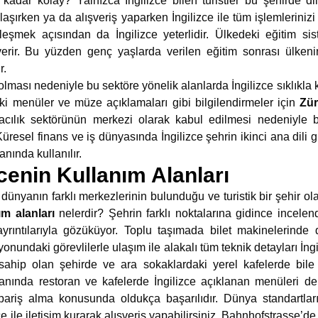
e kadar kolay? Yalnızca İngilizce bilen turistler bu şehirde d
aşırken ya da alışveriş yaparken İngilizce ile tüm işlemlerinizi h
eşmek açısından da İngilizce yeterlidir. Ülkedeki eğitim si
r. Bu yüzden genç yaşlarda verilen eğitim sonrası ülkeni
r.
lması nedeniyle bu sektöre yönelik alanlarda İngilizce sıklıkla k
ki menüler ve müze açıklamaları gibi bilgilendirmeler için
Zür
acılık sektörünün merkezi olarak kabul edilmesi nedeniyle b
üresel finans ve iş dünyasında İngilizce şehrin ikinci ana dili gibi
anında kullanılır.
zcenin Kullanım Alanları
, dünyanın farklı merkezlerinin bulunduğu ve turistik bir şehir ola
nım alanları
nelerdir? Şehrin farklı noktalarına gidince incelen
yrıntılarıyla gözüküyor. Toplu taşımada bilet makinelerinde 
syonundaki görevlilerle ulaşım ile alakalı tüm teknik detayları İngi
ahip olan şehirde ve ara sokaklardaki yerel kafelerde bile
anında restoran ve kafelerde İngilizce açıklanan menüleri de b
ipariş alma konusunda oldukça başarılıdır. Dünya standartlar
ce ile iletişim kurarak alışveriş yapabilirsiniz. Bahnhofstrasse’d