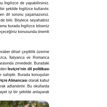
 İngilizce de yapabilirsiniz.
r şekilde İngilizce kullanılır.
erken dil sorunu yaşamazsınız.
de bilir. Böylece seyahatiniz
ama burada İngilizce bilseniz
 geçeceğiniz konusunda önemli
ber dilsel çeşitlilik üzerine
nsızca, İtalyanca ve Romanca
rasında zirvededir. Buradaki
üzden
İsviçre'nin dil politikası
re sahiptir. Burada konuşulan
viçre Almancası
olarak kabul
rak adlandırılır. Bu okullarda
ayet iyi bir şekilde anlayarak