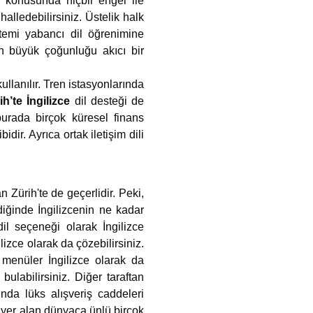
il konusunda hiçbir engel ile
alledebilirsiniz. Üstelik halk
stemi yabancı dil öğrenimine
n büyük çoğunluğu akıcı bir
ullanılır. Tren istasyonlarında
ih’te İngilizce
dil desteği de
urada birçok küresel finans
dir. Ayrıca ortak iletişim dili
n Zürih'te de geçerlidir. Peki,
diğinde İngilizcenin ne kadar
dil seçeneği olarak İngilizce
lizce olarak da çözebilirsiniz.
 menüler İngilizce olarak da
ulabilirsiniz. Diğer taraftan
ında lüks alışveriş caddeleri
e yer alan dünyaca ünlü birçok