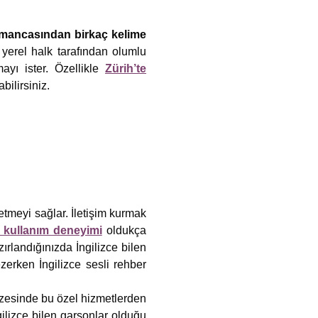
lmancasından birkaç kelime
 yerel halk tarafından olumlu
ayı ister. Özellikle
Zürih’te
bilirsiniz.
lletmeyi sağlar. İletişim kurmak
ce kullanım deneyimi
oldukça
ırlandığınızda İngilizce bilen
zerken İngilizce sesli rehber
esinde bu özel hizmetlerden
ilizce bilen garsonlar olduğu