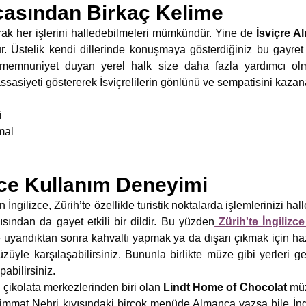
casından Birkaç Kelime
arak her işlerini halledebilmeleri mümkündür. Yine de
İsviçre A
ur. Üstelik kendi dillerinde konuşmaya gösterdiğiniz bu gayret
ük memnuniyet duyan yerel halk size daha fazla yardımcı olm
sasiyeti göstererek İsviçrelilerin gönlünü ve sempatisini kazana
i
mal
izce Kullanım Deneyimi
n İngilizce, Zürih’te özellikle turistik noktalarda işlemlerinizi ha
sından da gayet etkili bir dildir. Bu yüzden
Zürih'te İngiliz
e uyandıktan sonra kahvaltı yapmak ya da dışarı çıkmak için haz
züyle karşılaşabilirsiniz. Bununla birlikte müze gibi yerleri ge
pabilirsiniz.
çikolata merkezlerinden biri olan
Lindt Home of Chocolat
müz
Limmat Nehri kıyısındaki birçok menüde Almanca yazsa bile İng