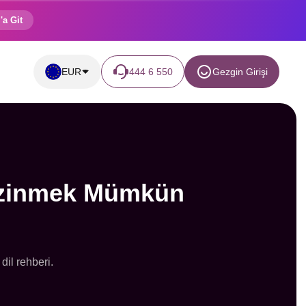
'a Git
EUR
444 6 550
Gezgin Girişi
 Gezinmek Mümkün
dil rehberi.