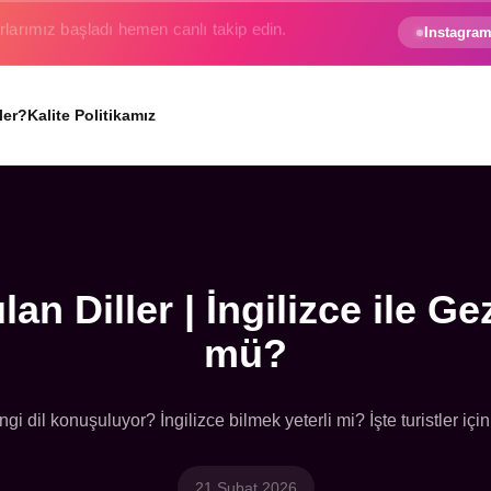
e gezginin hayali gerçek oluyor.
Instagram
ler?
Kalite Politikamız
lan Diller | İngilizce ile
mü?
ngi dil konuşuluyor? İngilizce bilmek yeterli mi? İşte turistler için 
21 Şubat 2026