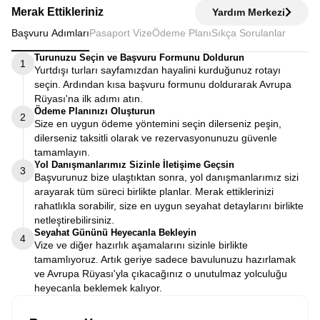
Merak Ettikleriniz
Yardım Merkezi
Başvuru Adımları
Pasaport Vize
Ödeme Planı
Sıkça Sorulanlar
Turunuzu Seçin ve Başvuru Formunu Doldurun
1
Yurtdışı turları sayfamızdan hayalini kurduğunuz rotayı
seçin. Ardından kısa başvuru formunu doldurarak Avrupa
Rüyası'na ilk adımı atın.
Ödeme Planınızı Oluşturun
2
Size en uygun ödeme yöntemini seçin dilerseniz peşin,
dilerseniz taksitli olarak ve rezervasyonunuzu güvenle
tamamlayın.
Yol Danışmanlarımız Sizinle İletişime Geçsin
3
Başvurunuz bize ulaştıktan sonra, yol danışmanlarımız sizi
arayarak tüm süreci birlikte planlar. Merak ettiklerinizi
rahatlıkla sorabilir, size en uygun seyahat detaylarını birlikte
netleştirebilirsiniz.
Seyahat Gününü Heyecanla Bekleyin
4
Vize ve diğer hazırlık aşamalarını sizinle birlikte
tamamlıyoruz. Artık geriye sadece bavulunuzu hazırlamak
ve Avrupa Rüyası'yla çıkacağınız o unutulmaz yolculuğu
heyecanla beklemek kalıyor.