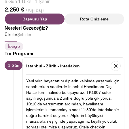
6 Gün 1 Ülke 11 Şehir
2.250 €
/ Kişi Başı
Başvuru Yap
Rota Önizleme
Nereleri Gezeceğiz?
Ülkeler
Şehirler
İsviçre
Tur Programı
1.Gün
İstanbul - Zürih - İnterlaken
Yeni yılın heyecanını Alplerin kalbinde yaşamak için
sabah erken saatlerde İstanbul Havalimanı Dış
Hatlar terminalinde buluşuyoruz. TK1907 sefer
sayılı uçuşumuzla Zürih’e doğru yola çıkıyoruz.
10:10’da varışımızın ardından, havalimanı
işlemlerimizi tamamlayıp saat 11:30’da Interlaken’e
doğru hareket ediyoruz. Alplerin büyüleyici
manzaraları eşliğinde yapacağımız keyifli yolculuk
sonrası otelimize ulaşıyoruz. Otele check-in