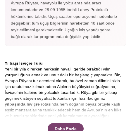
Avrupa Rüyası, havayolu ile yolcu arasında aracı
konumundadır ve 28.09.1955 tarihli Lahey Protokolü
hükümlerine tabidir. Uçuş saatleri operasyonel nedenlerle
değişebilir; tüm uçuş bilgilerinin hareketten 48 saat önce
teyit edilmesi gerekmektedir. Uçağın iniş yaptığı şehre
bağlı olarak tur programında değişiklik yapılabilir.
Yılbaşı İsviçre Turu
Yeni bir yıla girerken herkesin hayali, geride bıraktığı yılın
yorgunluğunu atmak ve umut dolu bir başlangıç yapmaktır. Biz,
Avrupa Rüyası tur acentesi olarak, bu özel zaman dilimini sizin
için unutulmaz kılmak adına Alplerin büyüleyici coğrafyasına,
İsviçre’nin kalbine bir yolculuk tasarladık. Rüya gibi bir yılbaşı
geçirmek isteyen seyahat tutkunları için hazırladığımız
yılbaşında İsviçre
rotasında hem doğanın beyaz örtüyle kaplı
eşsiz manzaralarına tanıklık edecek hem de Avrupa’nın en lüks
ve huzurlu şehirlerinde yeni yılı karşılamanın ayrıcalığını
yaşayacaksınız.
Zürih’ten Luzern’e, Bern’den Montrö’ye
uzanan bu masalsı serüvende, sizlere sadece bir tur değil,
Daha Fazla