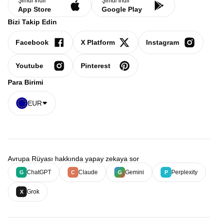
Şimdi İndir
Şimdi İndir
App Store
Google Play
Bizi Takip Edin
Facebook
X Platform
Instagram
Youtube
Pinterest
Para Birimi
EUR
Avrupa Rüyası hakkında yapay zekaya sor
ChatGPT
Claude
Gemini
Perplexity
G
C
G
P
Grok
X