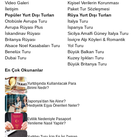
Video Galeri
Kişisel Verilerin Korunması
İletişim
Paket Tur Sözleşmesi
Popüler Yurt Dışı Turları
Rüya Yurt Dışı Turları
Otobüsle Avrupa Turu
İtalya Turu
Avrupa Rüyası Plus
İspanya Turu
İskandinav Rüyası
Sicilya Amalfi Güney İtalya Turu
Britanya Rüyası
İsviçre Alp Köyleri & Romantik
Alsace Noel Kasabaları Turu
Yol Turu
Benelüx Turu
Büyük Balkan Turu
Dubai Turu
Kuzey Işıkları Turu
Büyük Britanya Turu
En Çok Okunanlar
Yurtdışında Kullanılacak Para
Birimi Nedir?
Japonya'dan Ne Alınır?
Hediyelik Eşya Önerileri Neler?
Evlilik Nedeniyle Pasaport
Yenileme Nasıl Yapılır?
Yurtdışı Turu İçin En İyi Zaman