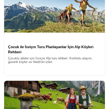
isteyenler için İsviçre ideal bir tercihtir. Ayrıca, İsviçre’nin coğrafi
konumu, Alplerin görkemiyle birleştiğinde ortaya çıkan
manzaralar, başka hiçbir Avrupa ülkesinde bulamayacağınız bir
görsel şölen sunar. Tren yolculuklarından göl kenarı yürüyüşlerine
kadar her detay, estetik bir zevkle planlanmıştır.
Yeni yıla girerken dilek tutmak, havai fişek gösterilerini izlemek ve
sevdiklerinizle kadeh kaldırmak evrensel bir gelenektir. Ancak bu
anı Zürih Gölü’nün kıyısında veya Luzern’in tarihi köprüsüne
bakarak yaşamak,
İsviçre Yeni Yıl Turu
farkını ortaya koyar.
İsviçre’de yılbaşı gecesi, gökyüzünü aydınlatan havai fişeklerin
Çocuk ile İsviçre Turu Planlayanlar İçin Alp Köyleri
göl sularına yansımasıyla büyülü bir hal alır. Şehir
Rehberi
merkezlerindeki kutlamalar, hem yerel halkın hem de turistlerin
Çocuklu aileler için İsviçre Alp turu rehberi: Konforlu ulaşım,
katılımıyla büyük bir festivale dönüşür. Bu turda, yeni yılın ilk
güvenli köyler ve Heidi'nin izleri.
dakikalarını dünyanın en güzel manzaralarından birine karşı
karşılama şansına sahip olacaksınız. İsviçre’nin ünlü çikolataları
ve peynir fondüleri, bu kutlamayı gastronomik bir şölene
dönüştürecektir.
En Uygun Fiyatlı İsviçre Yılbaşı Turu
Yoğun iş temposundan uzaklaşıp kendinize zaman ayırmak
istiyorsanız,
İsviçre Yılbaşı Tatili
tam size göre bir kaçış planıdır.
Bu tatil, sadece gezmekten ibaret değil, aynı zamanda ruhunuzu
dinlendirmek ve yenilenmek için de bir fırsattır. İsviçre’nin tertemiz