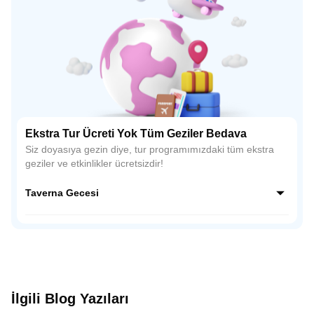
Ekstra Tur Ücreti Yok Tüm Geziler Bedava
Siz doyasıya gezin diye, tur programımızdaki tüm ekstra
geziler ve etkinlikler ücretsizdir!
Taverna Gecesi
Yunan gecesinin neşesi! Plaka'nın canlı tavernalarında sizi,
profesyonel dansçıların sergilediği geleneksel Yunan
dansları (Sirtaki dahil!) ve canlı müzik bekliyor. En özel
anlarınızı, mekanın büyüleyici atmosferi içinde
fotoğraflayarak ölümsüzleştirin. Bu özel gece, size sunulan
yerel içecek ve lezzet ikramlarıyla tamamlanarak, Atina'daki
İlgili Blog Yazıları
tatilinizin en unutulmaz anılarından biri haline gelecek!