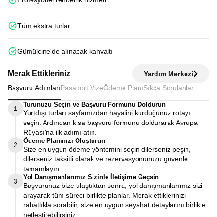
Profesyonel rehberlik hizmeti
Tüm ekstra turlar
Gümülcine'de alınacak kahvaltı
Merak Ettikleriniz
Yardım Merkezi
Başvuru Adımları
Pasaport Vize
Ödeme Planı
Sıkça Sorulanlar
Turunuzu Seçin ve Başvuru Formunu Doldurun
1
Yurtdışı turları sayfamızdan hayalini kurduğunuz rotayı
seçin. Ardından kısa başvuru formunu doldurarak Avrupa
Rüyası'na ilk adımı atın.
Ödeme Planınızı Oluşturun
2
Size en uygun ödeme yöntemini seçin dilerseniz peşin,
dilerseniz taksitli olarak ve rezervasyonunuzu güvenle
tamamlayın.
Yol Danışmanlarımız Sizinle İletişime Geçsin
3
Başvurunuz bize ulaştıktan sonra, yol danışmanlarımız sizi
arayarak tüm süreci birlikte planlar. Merak ettiklerinizi
rahatlıkla sorabilir, size en uygun seyahat detaylarını birlikte
netleştirebilirsiniz.