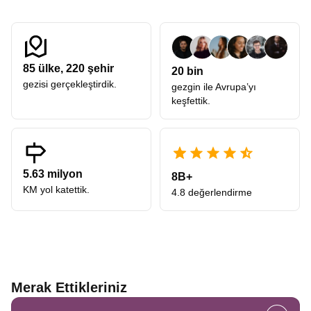
85
ülke,
220
şehir
20 bin
gezisi gerçekleştirdik.
gezgin ile Avrupa’yı
keşfettik.
5.63 milyon
8B+
KM yol katettik.
4.8 değerlendirme
Merak Ettikleriniz