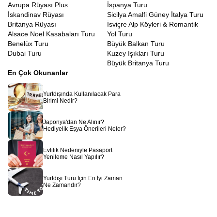
Avrupa Rüyası Plus
İspanya Turu
İskandinav Rüyası
Sicilya Amalfi Güney İtalya Turu
Britanya Rüyası
İsviçre Alp Köyleri & Romantik
Alsace Noel Kasabaları Turu
Yol Turu
Benelüx Turu
Büyük Balkan Turu
Dubai Turu
Kuzey Işıkları Turu
Büyük Britanya Turu
En Çok Okunanlar
Yurtdışında Kullanılacak Para
Birimi Nedir?
Japonya'dan Ne Alınır?
Hediyelik Eşya Önerileri Neler?
Evlilik Nedeniyle Pasaport
Yenileme Nasıl Yapılır?
Yurtdışı Turu İçin En İyi Zaman
Ne Zamandır?