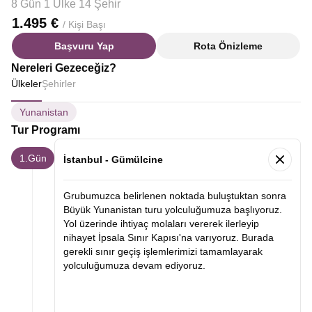
8 Gün 1 Ülke 14 Şehir
1.495 €
/ Kişi Başı
Başvuru Yap
Rota Önizleme
Nereleri Gezeceğiz?
Ülkeler
Şehirler
Yunanistan
Tur Programı
1.Gün
İstanbul - Gümülcine
Grubumuzca belirlenen noktada buluştuktan sonra
Büyük Yunanistan turu yolculuğumuza başlıyoruz.
Yol üzerinde ihtiyaç molaları vererek ilerleyip
nihayet İpsala Sınır Kapısı'na varıyoruz. Burada
gerekli sınır geçiş işlemlerimizi tamamlayarak
yolculuğumuza devam ediyoruz.