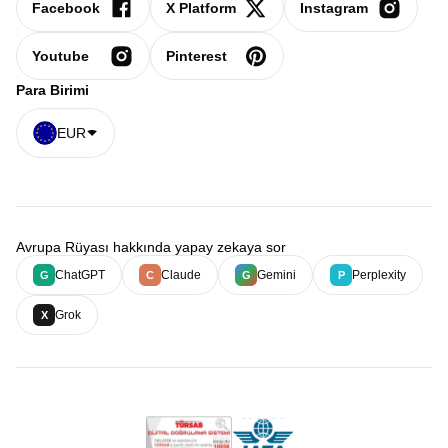
Facebook
X Platform
Instagram
Youtube
Pinterest
Para Birimi
EUR
Avrupa Rüyası hakkında yapay zekaya sor
ChatGPT
Claude
Gemini
Perplexity
G
C
G
P
Grok
X