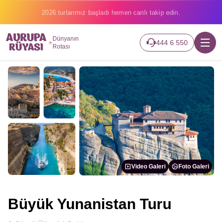
2026 turlarımız başladı hemen canlı takip edin.
Dünyanın
444 6 550
Rotası
Video Galeri
Foto Galeri
Büyük Yunanistan Turu