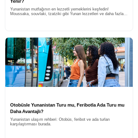
Yenir?
Yunanistan mutfağının en lezzetli yemeklerini keşfedin!
Moussaka, souvlaki, tzatziki gibi Yunan lezzetleri ve daha fazlası
ile Yunanistan’da ne yenir sorusunun cevabını burada
bulacaksınız.
Otobüsle Yunanistan Turu mu, Feribotla Ada Turu mu
Daha Avantajlı?
Yunanistan ulaşım rehberi: Otobüs, feribot ve ada turları
karşılaştırması burada.