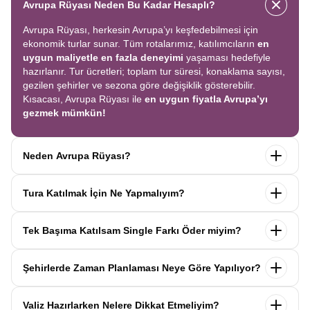
Avrupa Rüyası Neden Bu Kadar Hesaplı?
Avrupa Rüyası, herkesin Avrupa’yı keşfedebilmesi için
ekonomik turlar sunar. Tüm rotalarımız, katılımcıların
en
uygun maliyetle en fazla deneyimi
yaşaması hedefiyle
hazırlanır. Tur ücretleri; toplam tur süresi, konaklama sayısı,
gezilen şehirler ve sezona göre değişiklik gösterebilir.
Kısacası, Avrupa Rüyası ile
en uygun fiyatla Avrupa’yı
gezmek mümkün!
Neden Avrupa Rüyası?
Avrupa Rüyası ile ekonomik bir şekilde
tek seferde birçok
Tura Katılmak İçin Ne Yapmalıyım?
ülkeyi
keşfedin! Ekstra tur ücreti yok, tüm geziler fiyata
dahil.
Profesyonel kokartlı rehberler
,
konforlu oteller
ve
Tur sayfasındaki
“Başvuru Yap”
formunu doldurun ve
benzersiz rotalar
ile Avrupa’yı en keyifli şekilde yaşayın.
Tek Başıma Katılsam Single Farkı Öder miyim?
seyahat sözleşmesini
onaylayın.
İlk taksiti
ödediğinizde
kaydınız tamamlanır ve Avrupa Rüyası’yla yolculuğunuz
Hayır, ödemezsiniz. Avrupa Rüyası’nda tek başına
başlar!
Şehirlerde Zaman Planlaması Neye Göre Yapılıyor?
katıldığınızda
1000 Euro’ya varan single farkı
uygulanmaz.
Sizi, mesleğinize ve yaşınıza uygun bir
Avrupa Rüyası turlarındaki tüm zaman planlamaları,
uzman
katılımcı ile eşleştiririz; böylece
ek ücret ödemeden
Valiz Hazırlarken Nelere Dikkat Etmeliyim?
operasyon birimimiz tarafından önceden test edilip
en