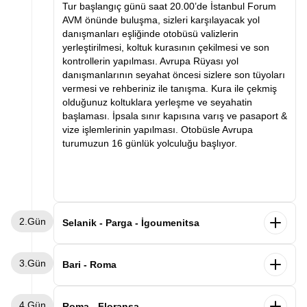
Tur başlangıç günü saat 20.00’de İstanbul Forum
AVM önünde buluşma, sizleri karşılayacak yol
danışmanları eşliğinde otobüsü valizlerin
yerleştirilmesi, koltuk kurasının çekilmesi ve son
kontrollerin yapılması. Avrupa Rüyası yol
danışmanlarının seyahat öncesi sizlere son tüyoları
vermesi ve rehberiniz ile tanışma. Kura ile çekmiş
olduğunuz koltuklara yerleşme ve seyahatin
başlaması. İpsala sınır kapısına varış ve pasaport &
vize işlemlerinin yapılması. Otobüsle Avrupa
turumuzun 16 günlük yolculuğu başlıyor.
2.Gün
Selanik - Parga - İgoumenitsa
Sabah saatlerinde Selanik’e varış ve kahvaltı.
3.Gün
Ardından Selanik şehir turu. Selanik’te görülecek
Bari - Roma
yerler arasında Atatürk’ün evi, Kordon, Beyaz Kule
ve Osmanlı ve Bizans eserleri. Panoramik şehir turu
Sabah gemimizden Bari limanında indikten sonra
4.Gün
ve serbest zamanın ardından Parga şehrine varış.
Roma’ya hareket ediyoruz. Varışın ardından
Roma - Floransa