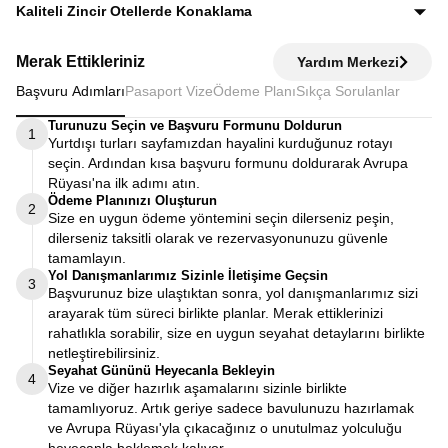
Ekstra tur ücreti alınmaz; programda yer alan tüm geziler
Kaliteli Zincir Otellerde Konaklama
fiyata dahildir.
Diğer turlarda şehirden 20–30 km uzaktaki otellerde
Merak Ettikleriniz
Yardım Merkezi
kalınırken, Avrupa Rüyası’nda merkeze yakın kaliteli zincir
Başvuru Adımları
Pasaport Vize
Ödeme Planı
Sıkça Sorulanlar
otellerde konaklayarak zamanınızı verimli kullanırsınız.
Turunuzu Seçin ve Başvuru Formunu Doldurun
1
Yurtdışı turları sayfamızdan hayalini kurduğunuz rotayı
seçin. Ardından kısa başvuru formunu doldurarak Avrupa
Rüyası'na ilk adımı atın.
Ödeme Planınızı Oluşturun
2
Size en uygun ödeme yöntemini seçin dilerseniz peşin,
dilerseniz taksitli olarak ve rezervasyonunuzu güvenle
tamamlayın.
Yol Danışmanlarımız Sizinle İletişime Geçsin
3
Başvurunuz bize ulaştıktan sonra, yol danışmanlarımız sizi
arayarak tüm süreci birlikte planlar. Merak ettiklerinizi
rahatlıkla sorabilir, size en uygun seyahat detaylarını birlikte
netleştirebilirsiniz.
Seyahat Gününü Heyecanla Bekleyin
4
Vize ve diğer hazırlık aşamalarını sizinle birlikte
tamamlıyoruz. Artık geriye sadece bavulunuzu hazırlamak
ve Avrupa Rüyası'yla çıkacağınız o unutulmaz yolculuğu