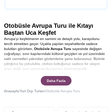
dışında sahil şeridine konumlandırılmış tahta ayakkabı
dükkanları, hediyelik eşya satan dükkanlar, leziz balıklar
Osmanlı Padişahı Sultan Süleyman’ın saltanatı döneminde
yiyebileceğiniz restoranlar ve peynir fabrikalarıyla
1523-1536 yılları arasında sadrazamlık yapmış önemli
Volendam’da zamanın nasıl geçtiğini anlamayacaksınız.
siyaset insanı Pargalı İbrahim Paşa ile tanıdığımız Parga,
doğal güzelliğine rağmen, henüz çılgın turist kalabalığına
Otobüsle Avrupa Turu ile Kıtayı
uğramamış bakir bir yerleşim yeri.
Baştan Uca Keşfet
Avrupa’yı keşfetmenin en samimi ve detaylı yolu, karayolunu
tercih etmekten geçer. Uçakla yapılan seyahatlerde sadece
bulutları görürken,
Otobüsle Avrupa Turu
sayesinde değişen
coğrafyayı, sınır kapılarındaki kültürel geçişleri ve yol üzerindeki
saklı cennetleri yakından gözlemleme şansı bulursunuz. Bizimle
çıktığınız bu yolculukta, otobüs koltuğunuz sadece bir ulaşım
aracı değil, aynı zamanda Avrupa’nın sinematografik
manzaralarını izleyebileceğiniz bir ön sıradır. Yolculuk boyunca
şehirler arası geçişlerde rehberlerimizin anlatımlarıyla
Daha Fazla
bilgilenirken, molalarda yerel lezzetleri tatma fırsatı yakalarsınız.
Bu tur, sadece varış noktasına odaklanmak yerine, yolculuğun
Anasayfa
/
Yurt Dışı Turları
/
Otobüsle Avrupa Turu
kendisinden keyif alanlar için tasarlanmıştır.
Otobüsle Avrupa
Turu kaç gün sürer
ya da
Otobüsle Avrupa Turu kaç ülke
gezilir
gibi sorularınıza yanıt vereceğiz.
Seyahat etmek, sadece yeni yerler görmek değil, aynı zamanda