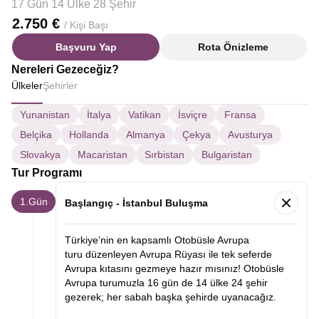
17 Gün 14 Ülke 28 Şehir
2.750 €
/ Kişi Başı
Başvuru Yap
Rota Önizleme
Nereleri Gezeceğiz?
Ülkeler
Şehirler
Yunanistan
İtalya
Vatikan
İsviçre
Fransa
Belçika
Hollanda
Almanya
Çekya
Avusturya
Slovakya
Macaristan
Sırbistan
Bulgaristan
Tur Programı
1.Gün
Başlangıç - İstanbul Buluşma
Türkiye’nin en kapsamlı Otobüsle Avrupa
turu düzenleyen Avrupa Rüyası ile tek seferde
Avrupa kıtasını gezmeye hazır mısınız! Otobüsle
Avrupa turumuzla 16 gün de 14 ülke 24 şehir
gezerek; her sabah başka şehirde uyanacağız.