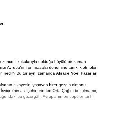
 ve
e zencefil kokularıyla dolduğu büyülü bir zaman
rimizi Avrupa’nın en masalsı dönemine tanıklık etmeleri
an nedir? Bu tur aynı zamanda
Alsace Noel Pazarları
rafyanın hikayesini yaşayan birer gezgin olmanızı
İsviçre’nin asil şehirlerinden Orta Çağ’ın bozulmamış
uğundaki bu güzergâh, Avrupa’nın en popüler tarihi
azarları Turu
, sadece hediyelik eşya satın alınan bir
leneksel Noel kupaları en öne çıkan ürünlerdir. Aralık
sohbet ettiği yaşayan mekanlardır. Işıklarla