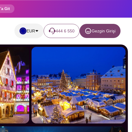
'a Git
EUR
444 6 550
Gezgin Girişi