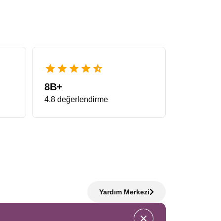
 standartların çok ötesinde bir deneyim vadeder. Bu
inde gezginler minimum zamanda maksimum yeri görme
hızla dolduğu için önerimiz, planlamayı erkenden
lmanya Noel Pazarları Turu
eşsiz bir fırsattır.
r. Sabah Almanya’da sosis ve pretzel tadarken,
8B+
Pazarları Turu
arayanların en çok tercih ettiği
4.8 değerlendirme
balarıdır. Bu rotada karşılaşılan yarı ahşap evler,
erelerden sarkan oyuncak ayılar bölge halkının
film seti görünümündedir.
Strasbourg Colmar Noel
esine giren kasabalar bu turun en özel parçalarıdır.
Yardım Merkezi
 şehrin kalbidir. Katedralin ihtişamı ile pazarın
’in zarif mimarisi, Colmar’ın masalsı havası ve