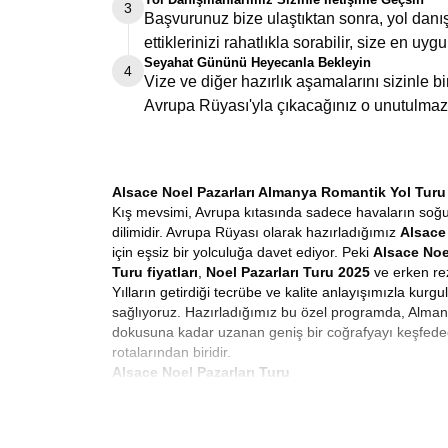
3
Başvurunuz bize ulaştıktan sonra, yol danış
ettiklerinizi rahatlıkla sorabilir, size en uygu
Seyahat Gününü Heyecanla Bekleyin
4
Vize ve diğer hazırlık aşamalarını sizinle 
Avrupa Rüyası'yla çıkacağınız o unutulmaz
Alsace Noel Pazarları Almanya Romantik Yol Turu
Kış mevsimi, Avrupa kıtasında sadece havaların soğudu
dilimidir. Avrupa Rüyası olarak hazırladığımız
Alsace 
için eşsiz bir yolculuğa davet ediyor. Peki
Alsace Noe
Turu fiyatları
,
Noel Pazarları Turu 2025
ve erken rez
Yılların getirdiği tecrübe ve kalite anlayışımızla kur
sağlıyoruz. Hazırladığımız bu özel programda, Almany
dokusuna kadar uzanan geniş bir coğrafyayı keşfede
rotalarından biridir.
Alsace Noel Pazarları Turu
Avrupa’da kış turizmi denildiğinde akla gelen ilk ve e
alışveriş gezisi değildir. Noel pazarlarında ne alınır
ayı boyunca Avrupa’nın neredeyse her kasabasında kuru