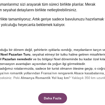
manlarımız sizi arayarak tüm süreci birlikte planlar. Merak
n seyahat detaylarını birlikte netleştirebilirsiniz.
birlikte tamamlıyoruz. Artık geriye sadece bavulunuzu hazırlamak
 yolculuğu heyecanla beklemek kalıyor.
ğu bir dönem değil, şehirlerin ışıklarla ısındığı, meydanların tarçın v
Noel Pazarları Turu
, seyahat etmeyi bir tutku haline getiren misafirle
l Pazarları nerededir
ve bu bölgeyi Noel döneminde bu kadar özel kıl
ervasyon avantajları açısından da yoğun ilgi görmektedir.
guladığımız rotalarımızda, sadece bir turist olmanın ötesine geçip, o coğ
a’nın romantik yollarından Fransa’nın rengarenk Alsace kasabalarına, 
ceksiniz. Peki
Almanya Romantik Yol kaç km
? Yaklaşık 350 km uzunl
n güçlü imge, şüphesiz ki meydanları süsleyen ışıltılı pazarlardır.
Noel P
? El yapımı ahşap oyuncaklar, cam üfleme süsler, yerel kurabiyeler ve ge
Daha Fazla
lan bu pazarlar, yerel halkın sosyalleştiği, sıcak şarap içip ayaküstü 