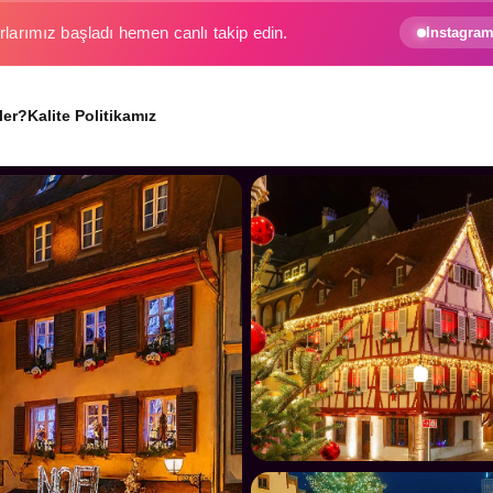
Instagram
e gezginin hayali gerçek oluyor.
ler?
Kalite Politikamız