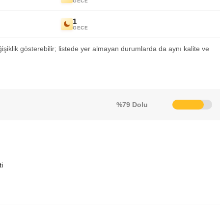
GECE
1
GECE
ğişiklik gösterebilir; listede yer almayan durumlarda da aynı kalite ve
%79 Dolu
i