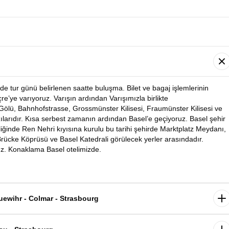
de tur günü belirlenen saatte buluşma. Bilet ve bagaj işlemlerinin
e’ye varıyoruz. Varışın ardından Varışımızla birlikte
 Gölü, Bahnhofstrasse, Grossmünster Kilisesi, Fraumünster Kilisesi ve
ılarıdır. Kısa serbest zamanın ardından Basel’e geçiyoruz. Basel şehir
liğinde Ren Nehri kıyısına kurulu bu tarihi şehirde Marktplatz Meydanı,
 Brücke Köprüsü ve Basel Katedrali görülecek yerler arasındadır.
uz. Konaklama Basel otelimizde.
uewihr - Colmar - Strasbourg
yrılıyoruz. Dünyaca ünlü şarap yolunun en güzel kasabalarını