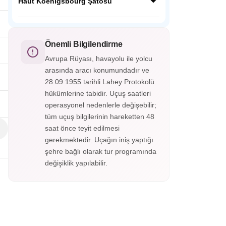
ardında Orta Çağdan kalma tarihi
Haut Koenigsbourg Şatosu
fotoğraf karesi gibidir.
yapılarıyla masalsı bir güzelliğe sahip;
Almanya’nın en güzel şehirlerinden
Fransa’nın Orta Çağ kalelerinden Haut
Heidelberg Almanya’nın o soğuk şehir
Koenigsbourg Alsace vadisini ayaklarınız
görüntüsünün yanında cıvıl cıvıl
altına serecek. Savaşlarda kullanılan aletler,
Önemli Bilgilendirme
atmosferiyle sizleri bekliyor.
silahlar, cephanelikler, imparatorların odaları
Avrupa Rüyası, havayolu ile yolcu
ve eşsiz süslemelerle kaplı tavanları
arasında aracı konumundadır ve
gördükçe bu tarihi yolculuk hiç bitmesin
28.09.1955 tarihli Lahey Protokolü
istiyorsunuz. Haut-Koenigsbourg
Şatosu’nun içerisini gezmek isterseniz
hükümlerine tabidir. Uçuş saatleri
biletinizi alarak gezebileceksiniz.
operasyonel nedenlerle değişebilir;
tüm uçuş bilgilerinin hareketten 48
saat önce teyit edilmesi
gerekmektedir. Uçağın iniş yaptığı
şehre bağlı olarak tur programında
değişiklik yapılabilir.