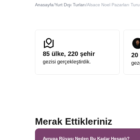
donatılmış dev çam ağaçlarının gölgesinde yapılan yür
Anasayfa
/
Yurt Dışı Turları
/
Alsace Noel Pazarları Turu
Avrupa Rüyası Yılbaşı Noel Turu
Sektördeki farkını her zaman ortaya koyan bir organi
turda
ekstra turlar dahil
,
single farkı yok
, sürpriz 
imkanı bulurken, keyifli ve akıcı bir deneyimin tadını ç
yapmanızdır.
Fransa Almanya Noel Pazarları Turu
İki dev kültürün, Alman ve Fransız geleneklerinin Re
Almanya tarafında daha gotik ve baharat kokulu bir h
85
ülke,
220
şehir
20
öğleden sonra Fransa’da makaron ve krep yeme deney
gezisi gerçekleştirdik.
gezg
kombinasyondur.
Alsace & Almanya Kasabaları Turu
Masalların gerçeğe dönüştüğü yer neresidir diye sorul
dik çatıları ve renkli cepheleriyle fotoğraf tutkunlar
geleneğe verdiği önemi gösterir.
Noel Pazarları Alsace Colmar Turu
Alsace bölgesinin incisi Colmar, bu turun en çok fotoğ
Pazarı Turu
arayan birçok gezginin ilk tercih ettiği yer
Alsace bölgesi sadece Colmar ve Strasbourg’dan ibaret
Merak Ettikleriniz
Noel döneminde süslemeler, sıcak çikolata kokuları v
Strasbourg, “Noel’in Başkenti” unvanını 1570 yılından 
parlak ışıkları birleştiğinde unutulmaz bir görüntü orta
Avrupa Rüyası Neden Bu Kadar Hesaplı?
Üç farklı ülkenin kesişim noktasında bulunan bu bölge, 