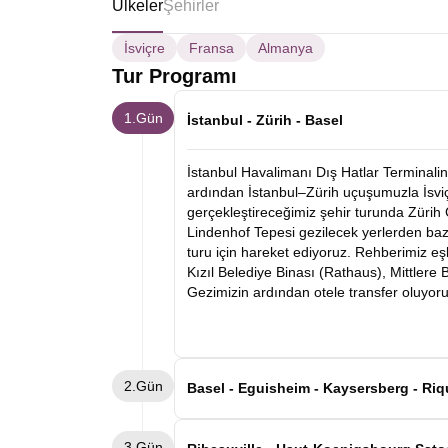
Ülkeler
Şehirler
İsviçre
Fransa
Almanya
Tur Programı
1.Gün
İstanbul - Zürih - Basel
İstanbul Havalimanı Dış Hatlar Terminalin
ardından İstanbul–Zürih uçuşumuzla İsviçr
gerçekleştireceğimiz şehir turunda Zürih
Lindenhof Tepesi gezilecek yerlerden baz
turu için hareket ediyoruz. Rehberimiz eş
Kızıl Belediye Binası (Rathaus), Mittlere
Gezimizin ardından otele transfer oluyor
2.Gün
Basel - Eguisheim - Kaysersberg - Riq
Kahvaltının ardından Basel otelimizden a
3.Gün