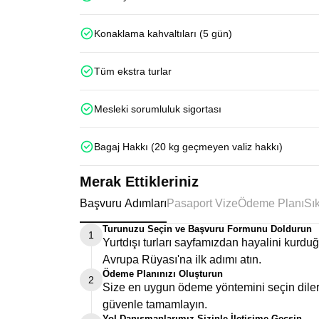
Konaklama kahvaltıları (5 gün)
Tüm ekstra turlar
Mesleki sorumluluk sigortası
Bagaj Hakkı (20 kg geçmeyen valiz hakkı)
Merak Ettikleriniz
Başvuru Adımları
Pasaport Vize
Ödeme Planı
Turunuzu Seçin ve Başvuru Formunu Doldurun
1
Yurtdışı turları sayfamızdan hayalini kurd
Avrupa Rüyası'na ilk adımı atın.
Ödeme Planınızı Oluşturun
2
Size en uygun ödeme yöntemini seçin dilers
güvenle tamamlayın.
Yol Danışmanlarımız Sizinle İletişime Geçsin