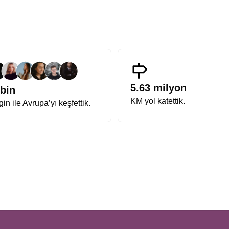
üyüşler, kışın soğuğuna inat iç ısıtan bir deneyim sunar.
zasyon anlayışıyla hazırlanan Avrupa Rüyası Noel Turu, katılımcılarına
masraflara yer yoktur. Programın titizlikle hazırlanmış içeriği sayes
ıkarırlar.
Tarih ve kontenjan bilgisi
, erken rezervasyon dönemlerinde 
n Nehri kıyısında nasıl harmanlandığını görmek isteyenler için
Fransa A
ava hakimken, Alsace tarafında zarafet, estetik ve gastronomi öne çıka
5.63 milyon
 bin
imi bu turun en keyifli yanıdır. Aynı zamanda
Almanya Fransa Noel 
KM yol katettik.
in ile Avrupa’yı keşfettik.
sa, verilecek cevap kesinlikle Alsace bölgesi ve Almanya’nın güney kasa
ının vazgeçilmezidir. Süslemeler, hareketli vitrinler ve Noel zamanı penc
raflanan durağıdır. Işıklarla süslü kanallar ve meydanlarıyla adeta bir 
 burasıdır.
 değildir. Riquewihr ve Eguisheim gibi Fransa’nın En Güzel Köyleri list
e samimi atmosfer bu bölgeyi benzersiz kılar.
beri korur. Avrupa’nın en eski pazarlarından biri olan Christkindelsmärik,
ya çıkar.
kültürel çeşitliliği en güçlü şekilde hissettiren rotalardan biridir. Basel