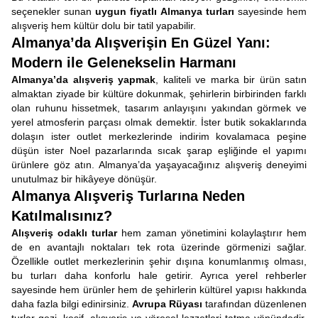
seçenekler sunan
uygun fiyatlı Almanya turları
sayesinde hem
alışveriş hem kültür dolu bir tatil yapabilir.
Almanya’da Alışverişin En Güzel Yanı:
Modern ile Gelenekselin Harmanı
Almanya’da alışveriş yapmak
, kaliteli ve marka bir ürün satın
almaktan ziyade bir kültüre dokunmak, şehirlerin birbirinden farklı
olan ruhunu hissetmek, tasarım anlayışını yakından görmek ve
yerel atmosferin parçası olmak demektir. İster butik sokaklarında
dolaşın ister outlet merkezlerinde indirim kovalamaca peşine
düşün ister Noel pazarlarında sıcak şarap eşliğinde el yapımı
ürünlere göz atın. Almanya’da yaşayacağınız alışveriş deneyimi
unutulmaz bir hikâyeye dönüşür.
Almanya Alışveriş Turlarına Neden
Katılmalısınız?
Alışveriş odaklı turlar
hem zaman yönetimini kolaylaştırır hem
de en avantajlı noktaları tek rota üzerinde görmenizi sağlar.
Özellikle outlet merkezlerinin şehir dışına konumlanmış olması,
bu turları daha konforlu hale getirir. Ayrıca yerel rehberler
sayesinde hem ürünler hem de şehirlerin kültürel yapısı hakkında
daha fazla bilgi edinirsiniz.
Avrupa Rüyası
tarafından düzenlenen