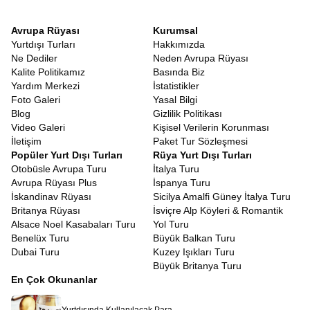
Avrupa Rüyası
Kurumsal
Yurtdışı Turları
Hakkımızda
Ne Dediler
Neden Avrupa Rüyası
Kalite Politikamız
Basında Biz
Yardım Merkezi
İstatistikler
Foto Galeri
Yasal Bilgi
Blog
Gizlilik Politikası
Video Galeri
Kişisel Verilerin Korunması
İletişim
Paket Tur Sözleşmesi
Popüler Yurt Dışı Turları
Rüya Yurt Dışı Turları
Otobüsle Avrupa Turu
İtalya Turu
Avrupa Rüyası Plus
İspanya Turu
İskandinav Rüyası
Sicilya Amalfi Güney İtalya Turu
Britanya Rüyası
İsviçre Alp Köyleri & Romantik
Alsace Noel Kasabaları Turu
Yol Turu
Benelüx Turu
Büyük Balkan Turu
Dubai Turu
Kuzey Işıkları Turu
Büyük Britanya Turu
En Çok Okunanlar