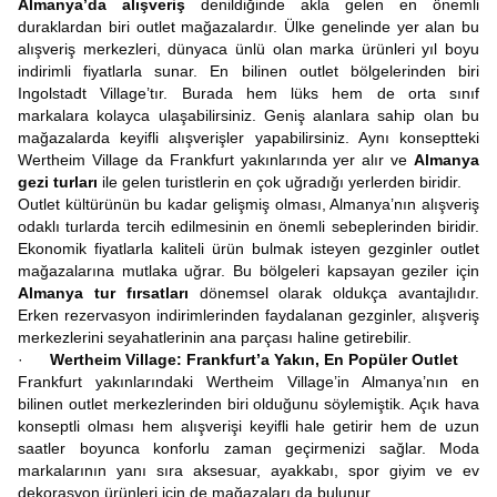
Almanya’da alışveriş
denildiğinde akla gelen en önemli
duraklardan biri outlet mağazalardır. Ülke genelinde yer alan bu
alışveriş merkezleri, dünyaca ünlü olan marka ürünleri yıl boyu
indirimli fiyatlarla sunar. En bilinen outlet bölgelerinden biri
Ingolstadt Village’tır. Burada hem lüks hem de orta sınıf
markalara kolayca ulaşabilirsiniz. Geniş alanlara sahip olan bu
mağazalarda keyifli alışverişler yapabilirsiniz. Aynı konseptteki
Wertheim Village da Frankfurt yakınlarında yer alır ve
Almanya
gezi turları
ile gelen turistlerin en çok uğradığı yerlerden biridir.
Outlet kültürünün bu kadar gelişmiş olması, Almanya’nın alışveriş
odaklı turlarda tercih edilmesinin en önemli sebeplerinden biridir.
Ekonomik fiyatlarla kaliteli ürün bulmak isteyen gezginler outlet
mağazalarına mutlaka uğrar. Bu bölgeleri kapsayan geziler için
Almanya tur fırsatları
dönemsel olarak oldukça avantajlıdır.
Erken rezervasyon indirimlerinden faydalanan gezginler, alışveriş
merkezlerini seyahatlerinin ana parçası haline getirebilir.
·
Wertheim Village: Frankfurt’a Yakın, En Popüler Outlet
Frankfurt yakınlarındaki Wertheim Village’in Almanya’nın en
bilinen outlet merkezlerinden biri olduğunu söylemiştik. Açık hava
konseptli olması hem alışverişi keyifli hale getirir hem de uzun
saatler boyunca konforlu zaman geçirmenizi sağlar. Moda
markalarının yanı sıra aksesuar, ayakkabı, spor giyim ve ev
dekorasyon ürünleri için de mağazaları da bulunur.