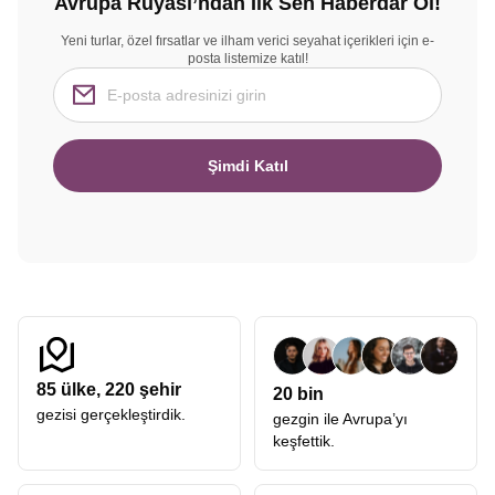
Avrupa Rüyası’ndan İlk Sen Haberdar Ol!
Yeni turlar, özel fırsatlar ve ilham verici seyahat içerikleri için e-
posta listemize katıl!
Şimdi Katıl
85
ülke,
220
şehir
20 bin
gezisi gerçekleştirdik.
gezgin ile Avrupa’yı
keşfettik.