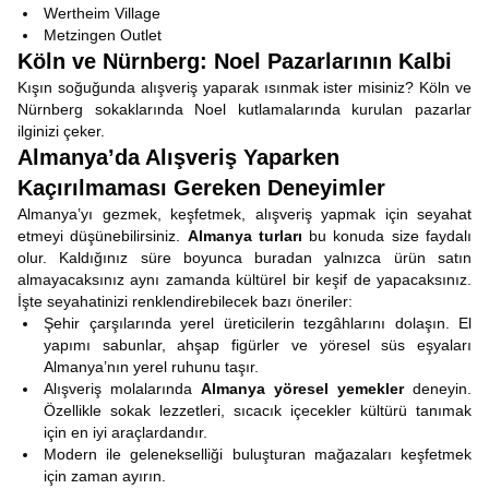
Wertheim Village
Metzingen Outlet
Köln ve Nürnberg: Noel Pazarlarının Kalbi
Kışın soğuğunda alışveriş yaparak ısınmak ister misiniz? Köln ve
Nürnberg sokaklarında Noel kutlamalarında kurulan pazarlar
ilginizi çeker.
Almanya’da Alışveriş Yaparken
Kaçırılmaması Gereken Deneyimler
Almanya’yı gezmek, keşfetmek, alışveriş yapmak için seyahat
etmeyi düşünebilirsiniz.
Almanya turları
bu konuda size faydalı
olur. Kaldığınız süre boyunca buradan yalnızca ürün satın
almayacaksınız aynı zamanda kültürel bir keşif de yapacaksınız.
İşte seyahatinizi renklendirebilecek bazı öneriler:
Şehir çarşılarında yerel üreticilerin tezgâhlarını dolaşın. El
yapımı sabunlar, ahşap figürler ve yöresel süs eşyaları
Almanya’nın yerel ruhunu taşır.
Alışveriş molalarında
Almanya yöresel yemekler
deneyin.
Özellikle sokak lezzetleri, sıcacık içecekler kültürü tanımak
için en iyi araçlardandır.
Modern ile gelenekselliği buluşturan mağazaları keşfetmek
için zaman ayırın.