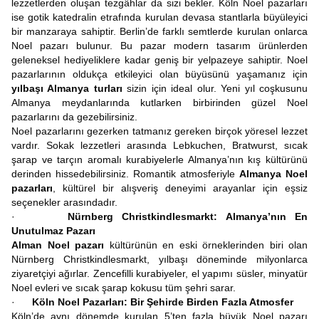
lezzetlerden oluşan tezgâhlar da sizi bekler. Köln Noel pazarları
ise gotik katedralin etrafında kurulan devasa stantlarla büyüleyici
bir manzaraya sahiptir. Berlin’de farklı semtlerde kurulan onlarca
Noel pazarı bulunur. Bu pazar modern tasarım ürünlerden
geleneksel hediyeliklere kadar geniş bir yelpazeye sahiptir. Noel
pazarlarının oldukça etkileyici olan büyüsünü yaşamanız için
yılbaşı Almanya turları
sizin için ideal olur. Yeni yıl coşkusunu
Almanya meydanlarında kutlarken birbirinden güzel Noel
pazarlarını da gezebilirsiniz.
Noel pazarlarını gezerken tatmanız gereken birçok yöresel lezzet
vardır. Sokak lezzetleri arasında Lebkuchen, Bratwurst, sıcak
şarap ve tarçın aromalı kurabiyelerle Almanya’nın kış kültürünü
derinden hissedebilirsiniz. Romantik atmosferiyle
Almanya Noel
pazarları
, kültürel bir alışveriş deneyimi arayanlar için eşsiz
seçenekler arasındadır.
·
Nürnberg Christkindlesmarkt: Almanya’nın En
Unutulmaz Pazarı
Alman Noel pazarı
kültürünün en eski örneklerinden biri olan
Nürnberg Christkindlesmarkt, yılbaşı döneminde milyonlarca
ziyaretçiyi ağırlar. Zencefilli kurabiyeler, el yapımı süsler, minyatür
Noel evleri ve sıcak şarap kokusu tüm şehri sarar.
·
Köln Noel Pazarları: Bir Şehirde Birden Fazla Atmosfer
Köln’de aynı dönemde kurulan 5’ten fazla büyük Noel pazarı