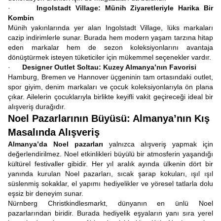
·
Ingolstadt Village: Münih Ziyaretleriyle Harika Bir
Kombin
Münih yakınlarında yer alan Ingolstadt Village, lüks markaları
cazip indirimlerle sunar. Burada hem modern yaşam tarzına hitap
eden markalar hem de sezon koleksiyonlarını avantaja
dönüştürmek isteyen tüketiciler için mükemmel seçenekler vardır.
·
Designer Outlet Soltau: Kuzey Almanya’nın Favorisi
Hamburg, Bremen ve Hannover üçgeninin tam ortasındaki outlet,
spor giyim, denim markaları ve çocuk koleksiyonlarıyla ön plana
çıkar. Ailelerin çocuklarıyla birlikte keyifli vakit geçireceği ideal bir
alışveriş durağıdır.
Noel Pazarlarının Büyüsü: Almanya’nın Kış
Masalında Alışveriş
Almanya’da Noel pazarları
yalnızca alışveriş yapmak için
değerlendirilmez. Noel etkinlikleri büyülü bir atmosferin yaşandığı
kültürel festivaller gibidir. Her yıl aralık ayında ülkenin dört bir
yanında kurulan Noel pazarları, sıcak şarap kokuları, ışıl ışıl
süslenmiş sokaklar, el yapımı hediyelikler ve yöresel tatlarla dolu
eşsiz bir deneyim sunar.
Nürnberg Christkindlesmarkt, dünyanın en ünlü Noel
pazarlarından biridir. Burada hediyelik eşyaların yanı sıra yerel