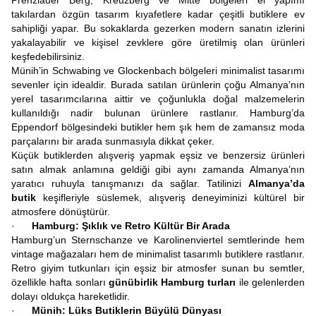
Prenzlauer Berg, Kreuzberg ve Mitte bölgeleri el yapımı
takılardan özgün tasarım kıyafetlere kadar çeşitli butiklere ev
sahipliği yapar. Bu sokaklarda gezerken modern sanatın izlerini
yakalayabilir ve kişisel zevklere göre üretilmiş olan ürünleri
keşfedebilirsiniz.
Münih’in Schwabing ve Glockenbach bölgeleri minimalist tasarımı
sevenler için idealdir. Burada satılan ürünlerin çoğu Almanya’nın
yerel tasarımcılarına aittir ve çoğunlukla doğal malzemelerin
kullanıldığı nadir bulunan ürünlere rastlanır. Hamburg’da
Eppendorf bölgesindeki butikler hem şık hem de zamansız moda
parçalarını bir arada sunmasıyla dikkat çeker.
Küçük butiklerden alışveriş yapmak eşsiz ve benzersiz ürünleri
satın almak anlamına geldiği gibi aynı zamanda Almanya’nın
yaratıcı ruhuyla tanışmanızı da sağlar. Tatilinizi
Almanya’da
butik
keşifleriyle süslemek, alışveriş deneyiminizi kültürel bir
atmosfere dönüştürür.
·
Hamburg: Şıklık ve Retro Kültür Bir Arada
Hamburg’un Sternschanze ve Karolinenviertel semtlerinde hem
vintage mağazaları hem de minimalist tasarımlı butiklere rastlanır.
Retro giyim tutkunları için eşsiz bir atmosfer sunan bu semtler,
özellikle hafta sonları
günübirlik Hamburg turları
ile gelenlerden
dolayı oldukça hareketlidir.
·
Münih: Lüks Butiklerin Büyülü Dünyası