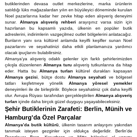
butiklerinden devasa outlet merkezlerine, marka ürünlerin
satıldığı lüks mağazalardan yılın en büyüleyici döneminde kurulan
Noel pazarlarına kadar her zevke hitap eden alışveriş deneyimi
sunar.
Almanya alışveriş rehberi
arayışınız varsa sizin için
hazırlanan bu kapsamlı yazıda, ülkenin en popüler butik
adreslerini, indirimlerin vazgeçilmez outlet bölgelerini anlatacağız.
Bunların yanı sıra kültürel anlamda keyifli keşifler sunan Noel
pazarlarını ve seyahatinizi daha etkili planlamanıza yardımcı
olacak ipuçlarını bulabilirsiniz.
Almanya’ya alışveriş odaklı gelenler için farklı şehirlerimizden
çıkışla düzenlenen
Almanya turu
alışveriş tutkunlarına da hitap
eder. Hatta bu
Almanya turları
kültürel durakları kapsayan
Almanya gezisi
, bütçe dostu
Almanya seyahati
ve bölgesel
tatları keşfetmeye yönelik
Almanya yöresel yemekler
deneyimleri ile de birleştirilir. Böylece seyahatiniz çok daha keyifli
olur. Avrupa Rüyası tarafından gerçekleştirilen
Almanya alışveriş
turları
içinde daha birçok güzel duyguyu yaşayabileceksiniz.
Şehir Butiklerinin Zarafeti: Berlin, Münih ve
Hamburg’da Özel Parçalar
Almanya’da butik kültürü
, ülkenin tasarım anlayışını yakından
tanımak isteyen gezginler için oldukça değerlidir. Berlin’de