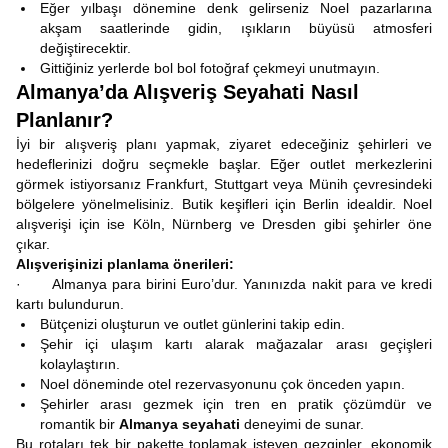
Eğer yılbaşı dönemine denk gelirseniz Noel pazarlarına
akşam saatlerinde gidin, ışıkların büyüsü atmosferi
değiştirecektir.
Gittiğiniz yerlerde bol bol fotoğraf çekmeyi unutmayın.
Almanya’da Alışveriş Seyahati Nasıl
Planlanır?
İyi bir alışveriş planı yapmak, ziyaret edeceğiniz şehirleri ve
hedeflerinizi doğru seçmekle başlar. Eğer outlet merkezlerini
görmek istiyorsanız Frankfurt, Stuttgart veya Münih çevresindeki
bölgelere yönelmelisiniz. Butik keşifleri için Berlin idealdir. Noel
alışverişi için ise Köln, Nürnberg ve Dresden gibi şehirler öne
çıkar.
Alışverişinizi planlama önerileri:
· Almanya para birini Euro’dur. Yanınızda nakit para ve kredi
kartı bulundurun.
Bütçenizi oluşturun ve outlet günlerini takip edin.
Şehir içi ulaşım kartı alarak mağazalar arası geçişleri
kolaylaştırın.
Noel döneminde otel rezervasyonunu çok önceden yapın.
Şehirler arası gezmek için tren en pratik çözümdür ve
romantik bir
Almanya seyahati
deneyimi de sunar.
Bu rotaları tek bir pakette toplamak isteyen gezginler, ekonomik