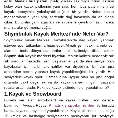
edilir.
Medeu buz pateni pisti,
yüksek rakımıyla bilinir. Erişimi
kolay olan kayak pistlerinin yanı sıra, hem buz pateni hem de
kayak deneyimini yakalayabileceğiniz bir yerdir. Nefes kesen
manzaralarının yanı sıra, tertemiz dağ havasıyla da ön plana
çıkar. Bu pistin çam ağaçları ve zirvelerle çevrili olması, harika
manzaralar görmenizi sağlar.
Shymbulak Kayak Merkezi’nde Neler Var?
Shymbulak Kayak Merkezi, Kazakistan’da dağ kayağı yapmak
isteyen spor tutkunlarına hitap eder. Almatı şehri yakınlarında yer
alan bu tesis, dünya standartlarındaki kalitesiyle dikkat çeker.
Shymbulak kayak merkezi fiyatları,
tesisin kalitesi nedeniyle sık
sık sorgulanmaktadır. Yeni başlayanlar ya da ileri seviye olan
kayakçılar için farklı alternatifler var diyebiliriz. Bir dizi pist
arasından seçim yaparak kayak yapabileceğiniz bir yerdir. Her
seviyedeki kayak sporu uzmanlığına uygun olan bu pist, doğal
ortamda vakit geçirmek ya da kayak deneyimi için muazzam
rotalar arasındadır. Peki, bu kayak pistinde neler yapabilirsiniz?
1.Kayak ve Snowboard
Burada yer alan snowboard ve kayak pistleri, son derece
bakımlıdır. Avrupa Rüyası
Almatı kış sporları rehberi
ile burada
harika kayak deneyimleri yapabilirsiniz. Kayak pistlerinin uzunluğu
20 km’dir ve başlangıç seviyesinden başlayarak ileri seviyeye