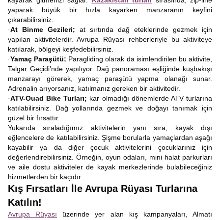
kayarak gitmenizi sağlar.
Kazakistan turları
sırasında, zip-line
yaparak büyük bir hızla kayarken manzaranın keyfini
çıkarabilirsiniz.
·
At Binme Gezileri;
at sırtında dağ eteklerinde gezmek için
yapılan aktivitelerdir. Avrupa Rüyası rehberleriyle bu aktiviteye
katılarak, bölgeyi keşfedebilirsiniz.
·
Yamaç Paraşütü;
Paragliding olarak da isimlendirilen bu aktivite,
Talgar Geçidi’nde yapılıyor. Dağ panoraması eşliğinde kuşbakışı
manzarayı görerek, yamaç paraşütü yapma olanağı sunar.
Adrenalin arıyorsanız, katılmanız gereken bir aktivitedir.
·
ATV-Ouad Bike Turları;
kar olmadığı dönemlerde ATV turlarına
katılabilirsiniz. Dağ yollarında gezmek ve doğayı tanımak için
güzel bir fırsattır.
Yukarıda sıraladığımız aktivitelerin yanı sıra, kayak dışı
eğlencelere de katılabilirsiniz. Şişme borularla yamaçlardan aşağı
kayabilir ya da diğer çocuk aktivitelerini çocuklarınız için
değerlendirebilirsiniz. Örneğin, oyun odaları, mini halat parkurları
ve aile dostu aktiviteler de kayak merkezlerinde bulabileceğiniz
hizmetlerden bir kaçıdır.
Kış Fırsatları İle Avrupa Rüyası Turlarına
Katılın!
Avrupa Rüyası
üzerinde yer alan kış kampanyaları, Almatı