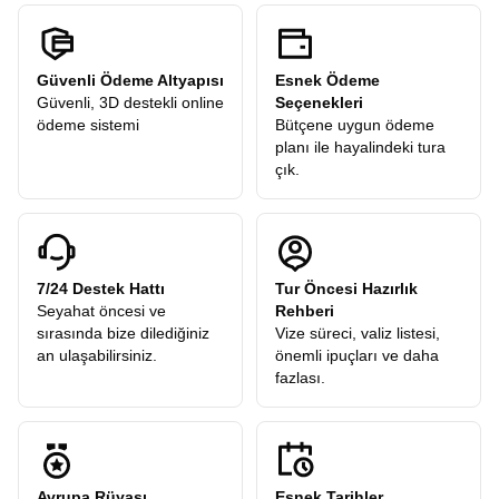
Güvenli Ödeme Altyapısı
Esnek Ödeme
Güvenli, 3D destekli online
Seçenekleri
ödeme sistemi
Bütçene uygun ödeme
planı ile hayalindeki tura
çık.
7/24 Destek Hattı
Tur Öncesi Hazırlık
Seyahat öncesi ve
Rehberi
sırasında bize dilediğiniz
Vize süreci, valiz listesi,
an ulaşabilirsiniz.
önemli ipuçları ve daha
fazlası.
Avrupa Rüyası
Esnek Tarihler