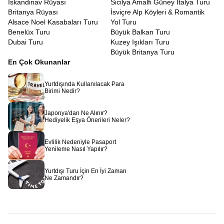
İskandinav Rüyası
Sicilya Amalfi Güney İtalya Turu
Britanya Rüyası
İsviçre Alp Köyleri & Romantik
Alsace Noel Kasabaları Turu
Yol Turu
Benelüx Turu
Büyük Balkan Turu
Dubai Turu
Kuzey Işıkları Turu
Büyük Britanya Turu
En Çok Okunanlar
Yurtdışında Kullanılacak Para
Birimi Nedir?
Japonya'dan Ne Alınır?
Hediyelik Eşya Önerileri Neler?
Evlilik Nedeniyle Pasaport
Yenileme Nasıl Yapılır?
Yurtdışı Turu İçin En İyi Zaman
Ne Zamandır?