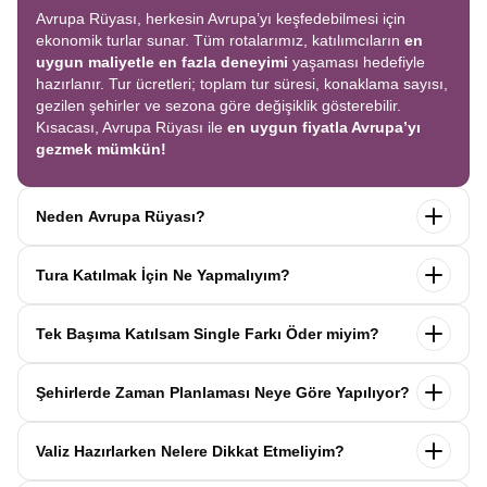
Avrupa Rüyası, herkesin Avrupa’yı keşfedebilmesi için
ekonomik turlar sunar. Tüm rotalarımız, katılımcıların
en
uygun maliyetle en fazla deneyimi
yaşaması hedefiyle
hazırlanır. Tur ücretleri; toplam tur süresi, konaklama sayısı,
gezilen şehirler ve sezona göre değişiklik gösterebilir.
Kısacası, Avrupa Rüyası ile
en uygun fiyatla Avrupa’yı
gezmek mümkün!
Neden Avrupa Rüyası?
Avrupa Rüyası ile ekonomik bir şekilde
tek seferde birçok
Tura Katılmak İçin Ne Yapmalıyım?
ülkeyi
keşfedin! Ekstra tur ücreti yok, tüm geziler fiyata
dahil.
Profesyonel kokartlı rehberler
,
konforlu oteller
ve
Tur sayfasındaki
“Başvuru Yap”
formunu doldurun ve
benzersiz rotalar
ile Avrupa’yı en keyifli şekilde yaşayın.
Tek Başıma Katılsam Single Farkı Öder miyim?
seyahat sözleşmesini
onaylayın.
İlk taksiti
ödediğinizde
kaydınız tamamlanır ve Avrupa Rüyası’yla yolculuğunuz
Hayır, ödemezsiniz. Avrupa Rüyası’nda tek başına
başlar!
Şehirlerde Zaman Planlaması Neye Göre Yapılıyor?
katıldığınızda
1000 Euro’ya varan single farkı
uygulanmaz.
Sizi, mesleğinize ve yaşınıza uygun bir
Avrupa Rüyası turlarındaki tüm zaman planlamaları,
uzman
katılımcı ile eşleştiririz; böylece
ek ücret ödemeden
Valiz Hazırlarken Nelere Dikkat Etmeliyim?
operasyon birimimiz tarafından önceden test edilip
en
konforlu bir şekilde seyahat edebilirsiniz.
verimli şekilde hazırlanmıştır. Her şehirde geçirilen süre;