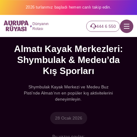
2026 turlarımız başladı hemen canlı takip edin.
Dünyanın
444 6 550
Rotası
Almatı Kayak Merkezleri:
Shymbulak & Medeu’da
Kış Sporları
Shymbulak Kayak Merkezi ve Medeu Buz
Pisti’nde Almatı’nın en popüler kış aktivitelerini
deneyimleyin.
28 Ocak 2026
Bu yazıyı paylaş: