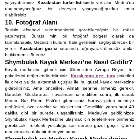
yaşayabilirsiniz.
Kazakistan turlar
listesinde yer alan Medeu’da
unutamayacağınız bir deneyim yaşayacağınızdan emin
olabilirsiniz.
10. Fotoğraf Alanı
Tesisin efsanevi rekortmenlerini görebileceğiniz bir müze
yapılmıştır. Burası mini bir fotoğraf bölgesi olarak da
tanımlanabilir. Gezinizin kültürel hale gelmesini sağlayabilecek bir
yerdir.
Kazakistan gezisi
sırasında, uğrayarak ölümsüz anılar
biriktirmenizi öneririz.
Shymbulak Kayak Merkezi’ne Nasıl Gidilir?
Kayak merkezine gitmek için ülkemizden Avrupa Rüyası tur
paketlerini değerlendirebilirsiniz.
Kazakistan gezi turu
paketleri
ile direkt ya da aktarmalı uçuşlar ile bu güzel kayak merkezine
gidebilirsiniz. Ama öncelikle, Almatı şehrine inmeniz gerekir.
Buradaki Uluslararası Havalimanı’na indikten sonra, ilk olarak
Medeu Buz Pateni Pisti’ne gitmelisiniz. Buraya giden belediye
otobüsleri, özel araçlar ve taksiler var. Genellikle yarım saat 40
dakika gibi bir sürede ulaşabilirsiniz. Medeu’ya geldiğinizde
Shymbulak Kayak Merkezi’ne ulaşmak için teleferiklere binmeniz
gerekecek! Teleferik yolculuğu son derece güzel geçer. Çünkü
manzaralarla dolu bir deneyim sunar.