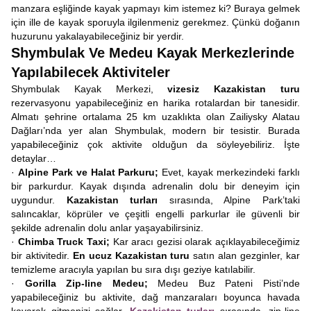
manzara eşliğinde kayak yapmayı kim istemez ki? Buraya gelmek
için ille de kayak sporuyla ilgilenmeniz gerekmez. Çünkü doğanın
huzurunu yakalayabileceğiniz bir yerdir.
Shymbulak Ve Medeu Kayak Merkezlerinde
Yapılabilecek Aktiviteler
Shymbulak Kayak Merkezi,
vizesiz Kazakistan turu
rezervasyonu yapabileceğiniz en harika rotalardan bir tanesidir.
Almatı şehrine ortalama 25 km uzaklıkta olan Zailiysky Alatau
Dağları’nda yer alan Shymbulak, modern bir tesistir. Burada
yapabileceğiniz çok aktivite olduğun da söyleyebiliriz. İşte
detaylar…
·
Alpine Park ve Halat Parkuru;
Evet, kayak merkezindeki farklı
bir parkurdur. Kayak dışında adrenalin dolu bir deneyim için
uygundur.
Kazakistan turları
sırasında, Alpine Park’taki
salıncaklar, köprüler ve çeşitli engelli parkurlar ile güvenli bir
şekilde adrenalin dolu anlar yaşayabilirsiniz.
·
Chimba Truck Taxi;
Kar aracı gezisi olarak açıklayabileceğimiz
bir aktivitedir.
En ucuz Kazakistan turu
satın alan gezginler, kar
temizleme aracıyla yapılan bu sıra dışı geziye katılabilir.
·
Gorilla Zip-line Medeu;
Medeu Buz Pateni Pisti’nde
yapabileceğiniz bu aktivite, dağ manzaraları boyunca havada