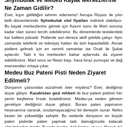
Shymbulak ve Medeu Kayak Merkezlerine
Ne Zaman Gidilir?
Evet, kışın gidildiğini tahmin ederseniz! Avrupa Rüyası ile yılın
belli dönemlerinde
Syhmbulak otel fiyatları
indirimli olabiliyor.
Bu kayak merkezlerine gitmek için Kasım sonu ile Mart sonuna
kadar olan süreci tercih edebilirsiniz. Bu dönemlerde tesislerdeki
kar kalitesi yükselir. Pistlerde son derece aktif şekilde çalışır. Aynı
zamanda teleferik ve telesiyej hatları da tam kapasitelidir. Ancak
pistlere gelmek için en verimli zamanlar ise Ocak ile Şubat
aylarıdır. Tabi k bu merkezleri bahar aylarında da ziyaret
edebilirsiniz. Mart sonu ve Nisan başı, hava biraz yumuşar ve dağ
manzaraları ortaya çıkar.
Medeu Buz Pateni Pisti Neden Ziyaret
Edilmeli?
Dünyanın çatısından süzülmek ister miydiniz? Evet, dediğinizi
duyar gibiyiz.
Kazakistan gezi rehberi
ile buz pateni pistinin her
yerini keşfetme fırsatı bulabilirsiniz. Medeu’ya neden gitmem
gerekiyor dediğinizi duyar gibiyiz. Burası paten yapmanın
heyecanına vararak, unutamayacağınız bir deneyim sunar. Nefes
kesen bir yüksekliğe sahiptir. Bu nedenle dünyanın en büyük
paten pistinde paten yapmak tadı damağınızda kalacak