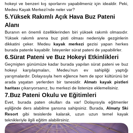
hokeyi ve benzeri kış sporlarını yapabilmeniz için idealdir. Peki,
Medeu Kayak Merkezi’nde neler var?
5.Yüksek Rakımlı Açık Hava Buz Pateni
Alanı
Buranın en önemli özelliklerinden biri yüksek rakımlı olmasıdır.
Yüksek rakımlı arena buz pisti olması nedeniyle gezginlerin
dikkatini çeker. Medeu
kayak merkezi
gezisi yapan herkes
burada patenle kayabilir. İsteyenler sürat pateni de yapabilirler.
6.Sürat Pateni ve Buz Hokeyi Etkinlikleri
Geçmişten günümüze kadar burada yapılan sürat pateni ve buz
hokeyi karşılaşmaları, Medeu’nun ev sahipliği yaptığı
yarışmalardır. Dolayısıyla hem eğlence hem de spor kültürünü bir
arada yaşatan yerlerden bir tanesidir.
Almatı kayak pistleri
haritası
çıkarıyorsanız, bu merkezi de listenize eklemelisiniz.
7.Buz Pateni Okulu ve Eğitimleri
Evet, burada paten okulları da var! Dolayısıyla eğitmenler
eşliğinde ders alabilme şansına sahipsiniz. Burada,
Almaty Ski
Resort
gibi tesislerde kalarak, uzun uzun temel kayak
teknikleriyle ilgili eğitim alabilirsiniz.