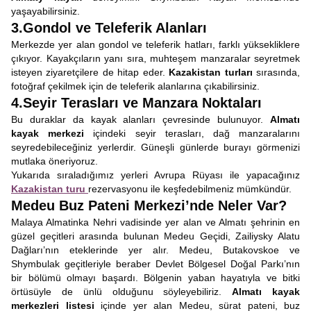
yaşayabilirsiniz.
3.Gondol ve Teleferik Alanları
Merkezde yer alan gondol ve teleferik hatları, farklı yüksekliklere
çıkıyor. Kayakçıların yanı sıra, muhteşem manzaralar seyretmek
isteyen ziyaretçilere de hitap eder.
Kazakistan turları
sırasında,
fotoğraf çekilmek için de teleferik alanlarına çıkabilirsiniz.
4.Seyir Terasları ve Manzara Noktaları
Bu duraklar da kayak alanları çevresinde bulunuyor.
Almatı
kayak merkezi
içindeki seyir terasları, dağ manzaralarını
seyredebileceğiniz yerlerdir. Güneşli günlerde burayı görmenizi
mutlaka öneriyoruz.
Yukarıda sıraladığımız yerleri Avrupa Rüyası ile yapacağınız
Kazakistan turu
rezervasyonu ile keşfedebilmeniz mümkündür.
Medeu Buz Pateni Merkezi’nde Neler Var?
Malaya Almatinka Nehri vadisinde yer alan ve Almatı şehrinin en
güzel geçitleri arasında bulunan Medeu Geçidi, Zailiysky Alatu
Dağları’nın eteklerinde yer alır. Medeu, Butakovskoe ve
Shymbulak geçitleriyle beraber Devlet Bölgesel Doğal Parkı’nın
bir bölümü olmayı başardı. Bölgenin yaban hayatıyla ve bitki
örtüsüyle de ünlü olduğunu söyleyebiliriz.
Almatı kayak
merkezleri listesi
içinde yer alan Medeu, sürat pateni, buz