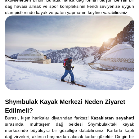
aktivitelerden biridir. Burada harika dağ fonları oluşur. Berrak bir
dağ havası almak ve spor kompleksinin kendi seviyenize uygun
olan pistlerinde kayak ve paten yapmanın keyfine varabilirsiniz.
Shymbulak Kayak Merkezi Neden Ziyaret
Edilmeli?
Burası, kışın harikalar diyarından farksız!
Kazakistan seyahati
sırasında, muhteşem dağ beldesi Shymbulak’taki kayak
merkezinde büyüleyici bir güzelliğe dalabilirsiniz. Karlarla kaplı
dağ zirveleri, aklınızı başınızdan alacak kadar güzeldir. Dingin bir