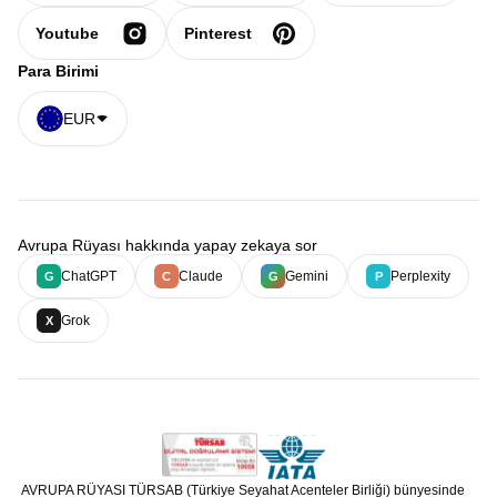
Youtube
Pinterest
Para Birimi
EUR
Avrupa Rüyası hakkında yapay zekaya sor
ChatGPT
Claude
Gemini
Perplexity
G
C
G
P
Grok
X
AVRUPA RÜYASI TÜRSAB (Türkiye Seyahat Acenteler Birliği) bünyesinde