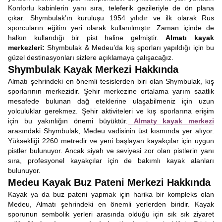
Konforlu kabinlerin yanı sıra, teleferik gezileriyle de ön plana
çıkar. Shymbulak’ın kuruluşu 1954 yılıdır ve ilk olarak Rus
sporcuların eğitim yeri olarak kullanılmıştır. Zaman içinde de
halkın kullandığı bir pist haline gelmiştir.
Almatı kayak
merkezleri:
Shymbulak & Medeu’da kış sporları yapıldığı için bu
güzel destinasyonları sizlere açıklamaya çalışacağız.
Shymbulak Kayak Merkezi Hakkında
Almatı şehrindeki en önemli tesislerden biri olan Shymbulak, kış
sporlarının merkezidir. Şehir merkezine ortalama yarım saatlik
mesafede bulunan dağ eteklerine ulaşabilmeniz için uzun
yolculuklar gerekmez. Şehir aktiviteleri ve kış sporlarına erişim
için bu yakınlığın önemi büyüktür.
Almaty kayak merkezi
arasındaki Shymbulak, Medeu vadisinin üst kısmında yer alıyor.
Yüksekliği 2260 metredir ve yeni başlayan kayakçılar için uygun
pistler bulunuyor. Ancak siyah ve seviyesi zor olan pistlerin yanı
sıra, profesyonel kayakçılar için de bakımlı kayak alanları
bulunuyor.
Medeu Kayak Buz Pateni Merkezi Hakkında
Kayak ya da buz pateni yapmak için harika bir kompleks olan
Medeu, Almatı şehrindeki en önemli yerlerden biridir. Kayak
sporunun sembolik yerleri arasında olduğu için sık sık ziyaret