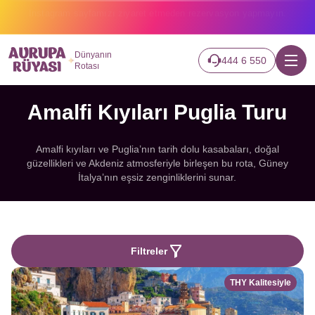
2026 turlarımız başladı hemen canlı takip edin.
Dünyanın
444 6 550
Rotası
Amalfi Kıyıları Puglia Turu
Amalfi kıyıları ve Puglia’nın tarih dolu kasabaları, doğal
güzellikleri ve Akdeniz atmosferiyle birleşen bu rota, Güney
İtalya’nın eşsiz zenginliklerini sunar.
Filtreler
THY Kalitesiyle