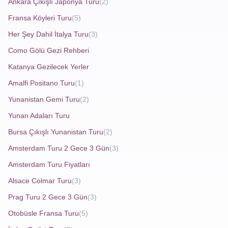
Ankara Çıkışlı Japonya Turu
(2)
artmasıyla fiyatlar genel olarak yükselirken, sezon dışı
dönemlerde daha uygun fırsatlar yakalamak mümkündür.
Fransa Köyleri Turu
(5)
Her Şey Dahil İtalya Turu
(3)
Tur paketlerinde genellikle ulaşım, otel konaklaması,
Como Gölü Gezi Rehberi
rehberlik hizmetleri ve bazı öğünler de dâhil olur. Lüks otel
seçeneklerinden daha ekonomik pansiyonlara kadar geniş
Katanya Gezilecek Yerler
konaklama alternatifleri bulunması, bütçeye uygun bir tur
Amalfi Positano Turu
(1)
planlamayı kolaylaştırır.
Puglia Amalfi Sicilya Turu
Yunanistan Gemi Turu
(2)
Fırsatları
uygun fiyatları da kapsadığında muhteşem
kampanyalar ortaya çıkıyor. Avrupa Rüyası ile sizler de bu
Yunan Adaları Turu
fırsatlardan yararlanabilirsiniz.
Bursa Çıkışlı Yunanistan Turu
(2)
Amsterdam Turu 2 Gece 3 Gün
(3)
Amsterdam Turu Fiyatları
Alsace Colmar Turu
(3)
Prag Turu 2 Gece 3 Gün
(3)
Otobüsle Fransa Turu
(5)