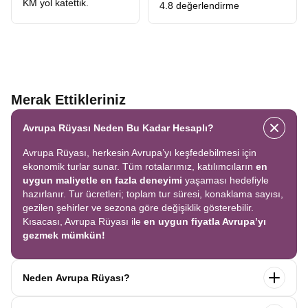
KM yol katettik.
4.8 değerlendirme
Merak Ettikleriniz
Avrupa Rüyası Neden Bu Kadar Hesaplı?
Avrupa Rüyası, herkesin Avrupa’yı keşfedebilmesi için
ekonomik turlar sunar. Tüm rotalarımız, katılımcıların
en
uygun maliyetle en fazla deneyimi
yaşaması hedefiyle
hazırlanır. Tur ücretleri; toplam tur süresi, konaklama sayısı,
gezilen şehirler ve sezona göre değişiklik gösterebilir.
Kısacası, Avrupa Rüyası ile
en uygun fiyatla Avrupa’yı
gezmek mümkün!
Neden Avrupa Rüyası?
Avrupa Rüyası ile ekonomik bir şekilde
tek seferde birçok