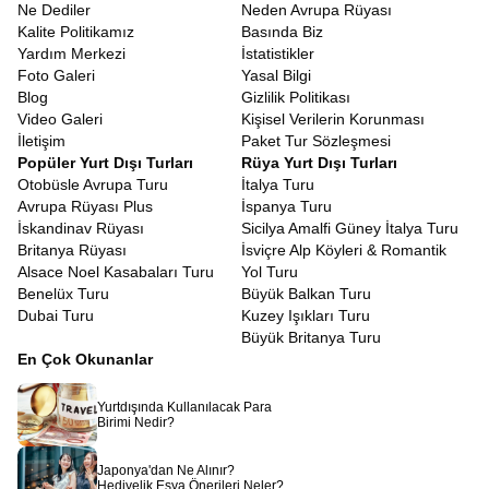
Ne Dediler
Neden Avrupa Rüyası
Kalite Politikamız
Basında Biz
Yardım Merkezi
İstatistikler
Foto Galeri
Yasal Bilgi
Blog
Gizlilik Politikası
Video Galeri
Kişisel Verilerin Korunması
İletişim
Paket Tur Sözleşmesi
Popüler Yurt Dışı Turları
Rüya Yurt Dışı Turları
Otobüsle Avrupa Turu
İtalya Turu
Avrupa Rüyası Plus
İspanya Turu
İskandinav Rüyası
Sicilya Amalfi Güney İtalya Turu
Britanya Rüyası
İsviçre Alp Köyleri & Romantik
Alsace Noel Kasabaları Turu
Yol Turu
Benelüx Turu
Büyük Balkan Turu
Dubai Turu
Kuzey Işıkları Turu
Büyük Britanya Turu
En Çok Okunanlar
Yurtdışında Kullanılacak Para
Birimi Nedir?
Japonya'dan Ne Alınır?
Hediyelik Eşya Önerileri Neler?