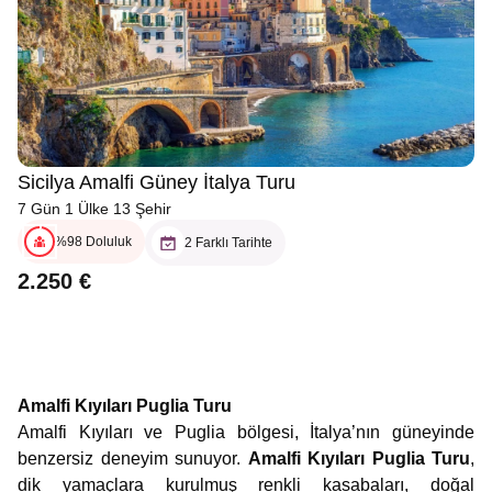
Sicilya Amalfi Güney İtalya Turu
7 Gün 1 Ülke 13 Şehir
%98 Doluluk
2 Farklı Tarihte
2.250 €
Amalfi Kıyıları Puglia Turu
Amalfi Kıyıları ve Puglia bölgesi, İtalya’nın güneyinde
benzersiz deneyim sunuyor.
Amalfi Kıyıları Puglia Turu
,
dik yamaçlara kurulmuş renkli kasabaları, doğal