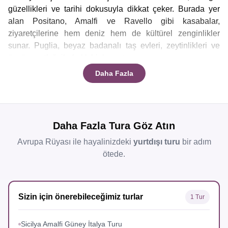
güzellikleri ve tarihi dokusuyla dikkat çeker. Burada yer
alan Positano, Amalfi ve Ravello gibi kasabalar,
ziyaretçilerine hem deniz hem de kültürel zenginlikler
sunar. Puglia, beyaz badanalı taş evleri, zeytinlikleri ve
özgün mutfağı ile farklı bir hava taşıyor.
Daha Fazla
Bu iki bölgeyi kapsayan turlar, hem Akdeniz’in mavi
sularında vakit geçirmek hem de tarih ve kültürle iç içe
olmak isteyenler için idealdir. Amalfi’de yürüyüş yaparken
orta çağdan kalma yapılar, kiliseler ve müzeler görülebilir.
Daha Fazla Tura Göz Atın
Amalfi Turu
programları, yerel yemeklerin tadımı, doğal
Avrupa Rüyası ile hayalinizdeki
yurtdışı turu
bir adım
yürüyüşler ve kıyı kasabalarının gezilmesini içerir.
ötede.
Son Dakika Puglia Amalfi Sicilya Turları
Son Dakika Puglia Amalfi Sicilya Turları
İtalya’nın güney
bölgesini keşfetmek isteyenler için caziptir. Bu turlar, kısa
Sizin için önerebileceğimiz turlar
1 Tur
süre önce planlanan seyahatler için ideal bir seçenek
haline gelmiş durumdadır. Puglia, zeytin ağaçları ve beyaz
Sicilya Amalfi Güney İtalya Turu