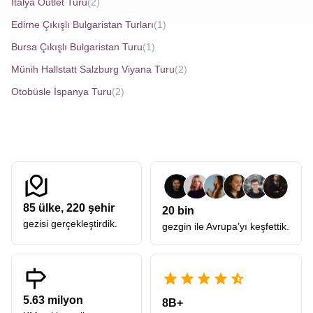
İtalya Outlet Turu
(2)
Edirne Çıkışlı Bulgaristan Turları
(1)
Bursa Çıkışlı Bulgaristan Turu
(1)
Münih Hallstatt Salzburg Viyana Turu
(2)
Otobüsle İspanya Turu
(2)
85
ülke,
220
şehir
20 bin
gezisi gerçekleştirdik.
gezgin ile Avrupa’yı keşfettik.
5.63 milyon
8B+