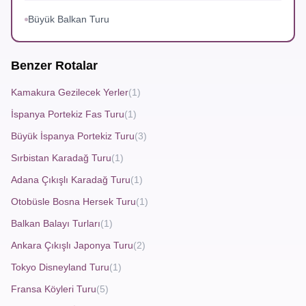
Büyük Balkan Turu
Perast Kotor Turu
Benzer Rotalar
Perast, Adriyatik kıyısında küçük ve sakin kasaba olarak
öne çıkar.
Perast Kotor Turu
, Karadağ’ın en etkileyici
Kamakura Gezilecek Yerler
(1)
tarihi ve doğal güzelliklerini keşfetmek için ideal rota sunar.
İspanya Portekiz Fas Turu
(1)
Barok mimarisi, tarihi kiliseleri ve limanı ile ziyaretçilerin
Büyük İspanya Portekiz Turu
(3)
ilgisini çeker. Kasabanın simgesi olan iki küçük ada,
Sırbistan Karadağ Turu
(1)
tekneyle kısa bir yolculukla ulaşılabilir ve buradaki kiliseler
Adana Çıkışlı Karadağ Turu
(1)
ve müzeler bölgenin tarihine ışık tutar.
Otobüsle Bosna Hersek Turu
(1)
Balkan Balayı Turları
(1)
Perast’tan Kotor’a geçildiğinde, ziyaretçiler Orta Çağ’dan
Ankara Çıkışlı Japonya Turu
(2)
kalma surlarla çevrili Kotor’un eski şehir merkezinde tarih
Tokyo Disneyland Turu
(1)
ve kültürle iç içe bir gezi yapma imkanı bulur. Kotor’un
Fransa Köyleri Turu
(5)
doğal limanı ve çevresindeki sarp dağlar, bölgeyi doğa