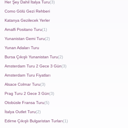
Her Şey Dahil İtalya Turu
(3)
tutkunları için de cazip kılar.
Kotor Turu
, sakin bir
Como Gölü Gezi Rehberi
atmosferde tarih araştırmak ve doğal güzelliklerin keyfini
Katanya Gezilecek Yerler
çıkarmak isteyen gezginlere hitap eder.
Amalfi Positano Turu
(1)
Yunanistan Gemi Turu
(2)
Ramazan Bayramı Kotor Turu
Yunan Adaları Turu
Bayram tatilinde Kotor’u ziyaret etmek, kalabalıktan uzak,
Bursa Çıkışlı Yunanistan Turu
(2)
sakin ortamda dinlenmek ve kültürel bir gezinti yapmak
Amsterdam Turu 2 Gece 3 Gün
(3)
isteyenler için avantajlıdır.
Ramazan Bayramı Kotor Turu
,
Amsterdam Turu Fiyatları
tatil döneminin coşkusunu ve Karadağ’ın tarihi ve doğal
Alsace Colmar Turu
(3)
güzelliklerini keşfetmek için uygun fırsat sunar. Kotor,
Prag Turu 2 Gece 3 Gün
(3)
Adriyatik kıyısında yer alan, Orta Çağ’dan kalma surlarla
Otobüsle Fransa Turu
(5)
çevrili bir liman şehridir.
İtalya Outlet Turu
(2)
Edirne Çıkışlı Bulgaristan Turları
(1)