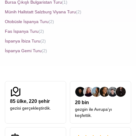
Bayram boyunca şehirde düzenlenen yerel etkinlikler,
Bursa Çıkışlı Bulgaristan Turu
(1)
pazarlarda satılan el işi ürünler ve bölgeye özgü yemekler
Münih Hallstatt Salzburg Viyana Turu
(2)
ziyaretçilere farklı deneyimler yaşatır.
Uygun Fiyatlı Kotor
Otobüsle İspanya Turu
(2)
Paketleri
içinde bazı zamanlar bayram dönemi denk
Fas İspanya Turu
(2)
gelebilir. Eski şehirde dolaşırken tarihî kiliseler, müzeler ve
İspanya İbiza Turu
(2)
taş evler dikkat çeker. Kotor’un çevresinde doğa yürüyüşü
İspanya Gemi Turu
(2)
yapmak ve Kotor Koyu’nun panoramik manzaralarını
seyretmek de mümkündür. Bayramda ziyaretçiler,
bölgedeki sakin kafelerde ve restoranlarda yöresel
lezzetlerin tadını çıkarabilir. Avrupa Rüyası ile hayalini
kurduğunuz geziye hemen katılabilirsiniz.
85
ülke,
220
şehir
20 bin
gezisi gerçekleştirdik.
gezgin ile Avrupa’yı
keşfettik.