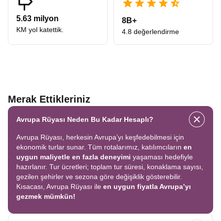
5.63 milyon
8B+
KM yol katettik.
4.8 değerlendirme
Merak Ettikleriniz
Avrupa Rüyası Neden Bu Kadar Hesaplı?
Avrupa Rüyası, herkesin Avrupa’yı keşfedebilmesi için
ekonomik turlar sunar. Tüm rotalarımız, katılımcıların
en
uygun maliyetle en fazla deneyimi
yaşaması hedefiyle
hazırlanır. Tur ücretleri; toplam tur süresi, konaklama sayısı,
gezilen şehirler ve sezona göre değişiklik gösterebilir.
Kısacası, Avrupa Rüyası ile
en uygun fiyatla Avrupa’yı
gezmek mümkün!