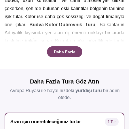
Budva, uzun kumsalları ve canlı atmosferiyle dikkat
çekerken, şehirde bulunan eski kalıntılar bölgenin tarihine
ışık tutar. Kotor ise daha çok sessizliği ve doğal limanıyla
öne çıkar.
Budva-Kotor-Dubrovnik
Turu
, Balkanlar’ın
Adriyatik kıyısında yer alan üç önemli noktayı bir arada
keşfetme imkânı sunar. Bu rota, doğal güzelliklerle tarihi
dokuların iç içe geçtiği bir yolculuğa davet eder.
Daha Fazla
Dubrovnik, mimarisi ve tarihi kalıntılarıyla bölgede ayrı
Daha Fazla Tura Göz Atın
öneme sahiptir. Şehirde dolaşırken surların üzerinde
yürüyebilir, dar sokaklarda yerel lezzetleri tadabilirsiniz. Bu
Avrupa Rüyası ile hayalinizdeki
yurtdışı turu
bir adım
üç şehir arasındaki yolculuk, farklı kültür ve tarih
ötede.
katmanlarını bir arada deneyimlemek isteyenler için
uygundur.
Kotor Budva Turu
süresince, küçük kasabalar
ve doğal alanlar da rotaya dâhil edilebilir.
Sizin için önerebileceğimiz turlar
1 Tur