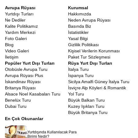
Avrupa Rüyası
Kurumsal
Yurtdışı Turları
Hakkımızda
Ne Dediler
Neden Avrupa Rüyası
Kalite Politikamız
Basında Biz
Yardım Merkezi
İstatistikler
Foto Galeri
Yasal Bilgi
Blog
Gizlilik Politikası
Video Galeri
Kişisel Verilerin Korunması
İletişim
Paket Tur Sözleşmesi
Popüler Yurt Dışı Turları
Rüya Yurt Dışı Turları
Otobüsle Avrupa Turu
İtalya Turu
Avrupa Rüyası Plus
İspanya Turu
İskandinav Rüyası
Sicilya Amalfi Güney İtalya Turu
Britanya Rüyası
İsviçre Alp Köyleri & Romantik
Alsace Noel Kasabaları Turu
Yol Turu
Benelüx Turu
Büyük Balkan Turu
Dubai Turu
Kuzey Işıkları Turu
Büyük Britanya Turu
En Çok Okunanlar
Yurtdışında Kullanılacak Para
Birimi Nedir?