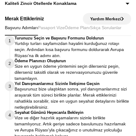
Ekstra tur ücreti alınmaz; programda yer alan tüm geziler
Kaliteli Zincir Otellerde Konaklama
fiyata dahildir.
Diğer turlarda şehirden 20–30 km uzaktaki otellerde
Merak Ettikleriniz
Yardım Merkezi
kalınırken, Avrupa Rüyası’nda merkeze yakın kaliteli zincir
Başvuru Adımları
Pasaport Vize
Ödeme Planı
Sıkça Sorulanlar
otellerde konaklayarak zamanınızı verimli kullanırsınız.
Turunuzu Seçin ve Başvuru Formunu Doldurun
1
Yurtdışı turları sayfamızdan hayalini kurduğunuz rotayı
seçin. Ardından kısa başvuru formunu doldurarak Avrupa
Rüyası'na ilk adımı atın.
Ödeme Planınızı Oluşturun
2
Size en uygun ödeme yöntemini seçin dilerseniz peşin,
dilerseniz taksitli olarak ve rezervasyonunuzu güvenle
tamamlayın.
Yol Danışmanlarımız Sizinle İletişime Geçsin
3
Başvurunuz bize ulaştıktan sonra, yol danışmanlarımız sizi
arayarak tüm süreci birlikte planlar. Merak ettiklerinizi
rahatlıkla sorabilir, size en uygun seyahat detaylarını birlikte
netleştirebilirsiniz.
Seyahat Gününü Heyecanla Bekleyin
4
Vize ve diğer hazırlık aşamalarını sizinle birlikte
tamamlıyoruz. Artık geriye sadece bavulunuzu hazırlamak
ve Avrupa Rüyası'yla çıkacağınız o unutulmaz yolculuğu