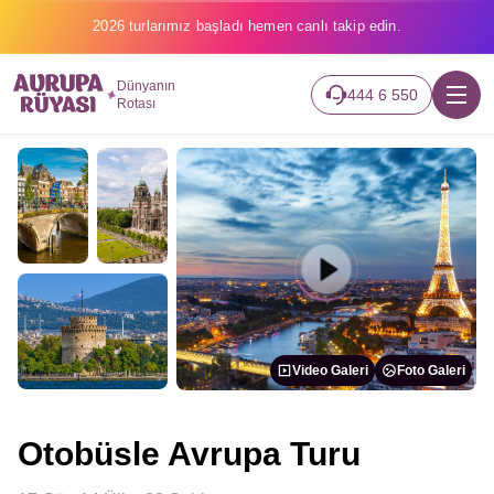
2026 turlarımız başladı hemen canlı takip edin.
Dünyanın
444 6 550
Rotası
Video Galeri
Foto Galeri
Otobüsle Avrupa Turu