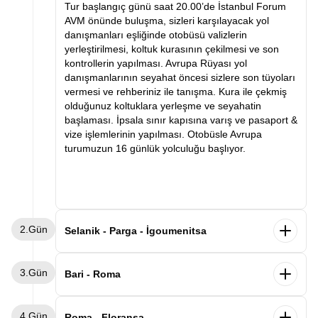
Tur başlangıç günü saat 20.00’de İstanbul Forum
AVM önünde buluşma, sizleri karşılayacak yol
danışmanları eşliğinde otobüsü valizlerin
yerleştirilmesi, koltuk kurasının çekilmesi ve son
kontrollerin yapılması. Avrupa Rüyası yol
danışmanlarının seyahat öncesi sizlere son tüyoları
vermesi ve rehberiniz ile tanışma. Kura ile çekmiş
olduğunuz koltuklara yerleşme ve seyahatin
başlaması. İpsala sınır kapısına varış ve pasaport &
vize işlemlerinin yapılması. Otobüsle Avrupa
turumuzun 16 günlük yolculuğu başlıyor.
2.Gün
Selanik - Parga - İgoumenitsa
Sabah saatlerinde Selanik’e varış ve kahvaltı.
3.Gün
Ardından Selanik şehir turu. Selanik’te görülecek
Bari - Roma
yerler arasında Atatürk’ün evi, Kordon, Beyaz Kule
ve Osmanlı ve Bizans eserleri. Panoramik şehir turu
Sabah gemimizden Bari limanında indikten sonra
4.Gün
ve serbest zamanın ardından Parga şehrine varış.
Roma’ya hareket ediyoruz. Varışın ardından
Roma - Floransa