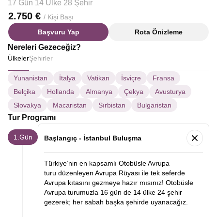
17 Gün 14 Ülke 28 Şehir
2.750 €
/ Kişi Başı
Başvuru Yap
Rota Önizleme
Nereleri Gezeceğiz?
Ülkeler
Şehirler
Yunanistan
İtalya
Vatikan
İsviçre
Fransa
Belçika
Hollanda
Almanya
Çekya
Avusturya
Slovakya
Macaristan
Sırbistan
Bulgaristan
Tur Programı
1.Gün
Başlangıç - İstanbul Buluşma
Türkiye’nin en kapsamlı Otobüsle Avrupa
turu düzenleyen Avrupa Rüyası ile tek seferde
Avrupa kıtasını gezmeye hazır mısınız! Otobüsle
Avrupa turumuzla 16 gün de 14 ülke 24 şehir
gezerek; her sabah başka şehirde uyanacağız.