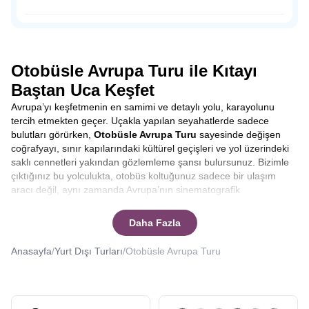
dışında sahil şeridine konumlandırılmış tahta ayakkabı
dükkanları, hediyelik eşya satan dükkanlar, leziz balıklar
Osmanlı Padişahı Sultan Süleyman’ın saltanatı döneminde
yiyebileceğiniz restoranlar ve peynir fabrikalarıyla
1523-1536 yılları arasında sadrazamlık yapmış önemli
Volendam’da zamanın nasıl geçtiğini anlamayacaksınız.
siyaset insanı Pargalı İbrahim Paşa ile tanıdığımız Parga,
doğal güzelliğine rağmen, henüz çılgın turist kalabalığına
Otobüsle Avrupa Turu ile Kıtayı
uğramamış bakir bir yerleşim yeri.
Baştan Uca Keşfet
Avrupa’yı keşfetmenin en samimi ve detaylı yolu, karayolunu
tercih etmekten geçer. Uçakla yapılan seyahatlerde sadece
bulutları görürken,
Otobüsle Avrupa Turu
sayesinde değişen
coğrafyayı, sınır kapılarındaki kültürel geçişleri ve yol üzerindeki
saklı cennetleri yakından gözlemleme şansı bulursunuz. Bizimle
çıktığınız bu yolculukta, otobüs koltuğunuz sadece bir ulaşım
aracı değil, aynı zamanda Avrupa’nın sinematografik
manzaralarını izleyebileceğiniz bir ön sıradır. Yolculuk boyunca
şehirler arası geçişlerde rehberlerimizin anlatımlarıyla
Daha Fazla
bilgilenirken, molalarda yerel lezzetleri tatma fırsatı yakalarsınız.
Bu tur, sadece varış noktasına odaklanmak yerine, yolculuğun
Anasayfa
/
Yurt Dışı Turları
/
Otobüsle Avrupa Turu
kendisinden keyif alanlar için tasarlanmıştır.
Otobüsle Avrupa
Turu kaç gün sürer
ya da
Otobüsle Avrupa Turu kaç ülke
gezilir
gibi sorularınıza yanıt vereceğiz.
Seyahat etmek, sadece yeni yerler görmek değil, aynı zamanda