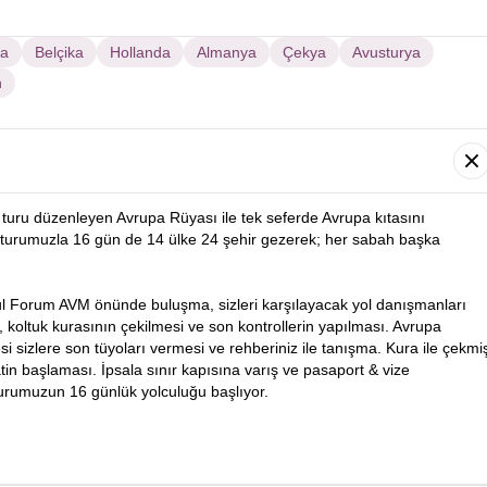
sa
Belçika
Hollanda
Almanya
Çekya
Avusturya
n
turu düzenleyen Avrupa Rüyası ile tek seferde Avrupa kıtasını
turumuzla 16 gün de 14 ülke 24 şehir gezerek; her sabah başka
ul Forum AVM önünde buluşma, sizleri karşılayacak yol danışmanları
i, koltuk kurasının çekilmesi ve son kontrollerin yapılması. Avrupa
 sizlere son tüyoları vermesi ve rehberiniz ile tanışma. Kura ile çekmi
in başlaması. İpsala sınır kapısına varış ve pasaport & vize
turumuzun 16 günlük yolculuğu başlıyor.