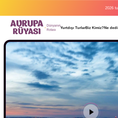
Binlerc
Dünyanın
Yurtdışı Turlar
Biz Kimiz?
Ne dedi
Rotası