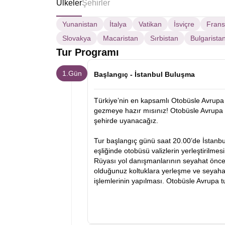
Ülkeler
Şehirler
Yunanistan
İtalya
Vatikan
İsviçre
Fran
Slovakya
Macaristan
Sırbistan
Bulgarista
Tur Programı
1.Gün
Başlangıç - İstanbul Buluşma
Türkiye’nin en kapsamlı Otobüsle Avrupa 
gezmeye hazır mısınız! Otobüsle Avrupa 
şehirde uyanacağız.
Tur başlangıç günü saat 20.00’de İstanb
eşliğinde otobüsü valizlerin yerleştirilmes
Rüyası yol danışmanlarının seyahat öncesi
olduğunuz koltuklara yerleşme ve seyahat
işlemlerinin yapılması. Otobüsle Avrupa 