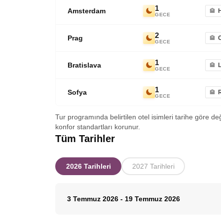
1
Amsterdam
GECE
2
Prag
GECE
1
Bratislava
L
GECE
1
Sofya
GECE
Tur programında belirtilen otel isimleri tarihe göre de
konfor standartları korunur.
Tüm Tarihler
2026 Tarihleri
2027 Tarihleri
3 Temmuz 2026
-
19 Temmuz 2026