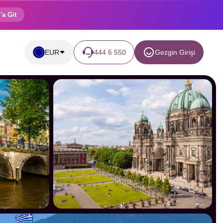
'a Git
EUR
444 6 550
Gezgin Girişi