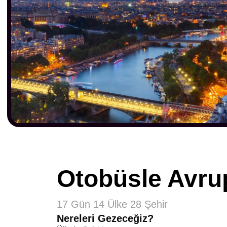
Otobüsle Avru
17 Gün 14 Ülke 28 Şehir
Nereleri Gezeceğiz?