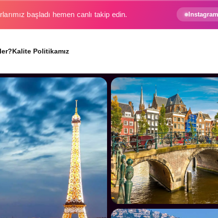
e gezginin hayali gerçek oluyor.
Instagram
ler?
Kalite Politikamız