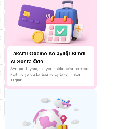
Taksitli Ödeme Kolaylığı Şimdi
a
Al Sonra Öde
Avrupa Rüyası, dileyen katılımcılarına kredi
kartı ile ya da kartsız kolay taksit imkânı
ı
sağlar.