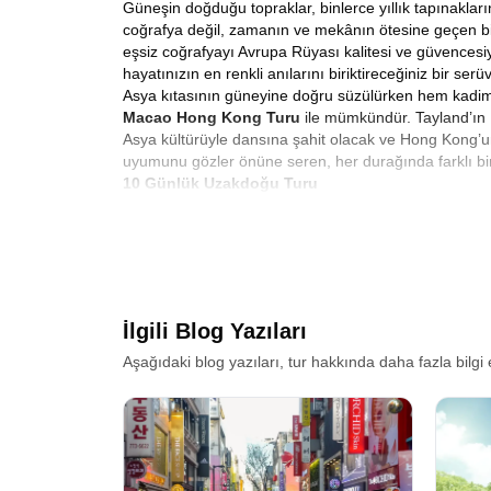
Güneşin doğduğu topraklar, binlerce yıllık tapınaklar
coğrafya değil, zamanın ve mekânın ötesine geçen bir
eşsiz coğrafyayı Avrupa Rüyası kalitesi ve güvencesi
hayatınızın en renkli anılarını biriktireceğiniz bir serüv
Asya kıtasının güneyine doğru süzülürken hem kadim 
Macao Hong Kong Turu
ile mümkündür. Tayland’ın 
Asya kültürüyle dansına şahit olacak ve Hong Kong’un
uyumunu gözler önüne seren, her durağında farklı bir
10 Günlük Uzakdoğu Turu
Hayatın rutin koşturmacasına kısa bir mola verip, ke
10 günlük Uzakdoğu gezisi Tayland Çin
rotamız he
gezi, sadece turistik yerleri görüp fotoğraf çekmekten
keşişleri selamlamak, öğleden sonra Chao Phraya Nehr
Rüyası
olarak amacımız, size sadece bir uçak bileti v
Tayland Çin Turu: Bangkok Makao Hong Kong
İlgili Blog Yazıları
Seyahat tutkunlarının en çok merak ettiği konulardan bi
coğrafi geçişlerin yoruculuğunu ortadan kaldırarak, s
Aşağıdaki blog yazıları, tur hakkında daha fazla bilgi 
Burada Altın Üçgenin mistik havasını soluyacak, Yata
has düzeni içinde, sokak lezzetlerinin en kralını tada
Pattaya’ya çeviriyoruz. Mercan Adası’nın turkuaz sul
Ancak bu tur sadece Tayland ile sınırlı değildir. Rota
bir anda değişiyor. Tropikal iklimden, Asya’nın finan
İngiliz ve Portekiz sömürge geçmişinin modern Çin kült