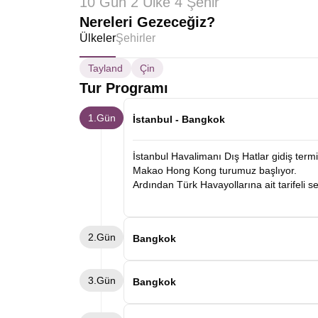
10 Gün 2 Ülke 4 Şehir
Nereleri Gezeceğiz?
Ülkeler
Şehirler
Tayland
Çin
Tur Programı
1.Gün
İstanbul - Bangkok
İstanbul Havalimanı Dış Hatlar gidiş ter
Makao Hong Kong turumuz başlıyor.
Ardından Türk Havayollarına ait tarifeli 
2.Gün
Bangkok
Sabah Bangkok'a varışımızın ardından biz
3.Gün
Bangkok gezisi yapıyoruz. Turumuzda Gr
Bangkok
Phraya Nehri kıyısı panoramik olarak tanı
esnasında Bangkok’un tarihi kanallarında 
Oteldeki kahvaltımızın ardından Yüzen Ç