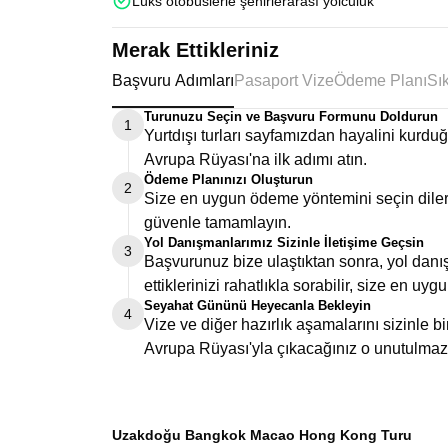
Lüks otobüslerle şehirlerarası yolculuk
Merak Ettikleriniz
Başvuru Adımları
Pasaport Vize
Ödeme Planı
Turunuzu Seçin ve Başvuru Formunu Doldurun
1
Yurtdışı turları sayfamızdan hayalini kurd
Avrupa Rüyası'na ilk adımı atın.
Ödeme Planınızı Oluşturun
2
Size en uygun ödeme yöntemini seçin dilers
güvenle tamamlayın.
Yol Danışmanlarımız Sizinle İletişime Geçsin
3
Başvurunuz bize ulaştıktan sonra, yol danış
ettiklerinizi rahatlıkla sorabilir, size en uygu
Seyahat Gününü Heyecanla Bekleyin
4
Vize ve diğer hazırlık aşamalarını sizinle 
Avrupa Rüyası'yla çıkacağınız o unutulmaz
Uzakdoğu Bangkok Macao Hong Kong Turu