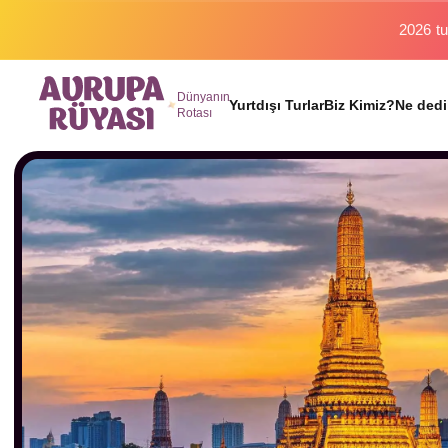
Binlerc
Dünyanın
Yurtdışı Turlar
Biz Kimiz?
Ne dedi
Rotası