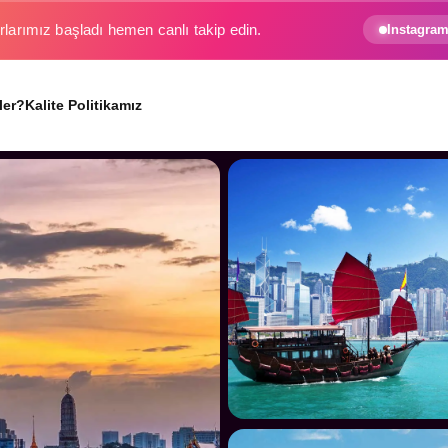
e gezginin hayali gerçek oluyor.
Instagram
ler?
Kalite Politikamız