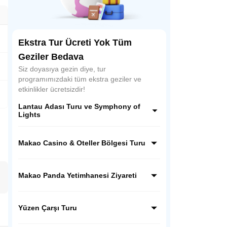
Ekstra Tur Ücreti Yok Tüm
Geziler Bedava
Siz doyasıya gezin diye, tur
programımızdaki tüm ekstra geziler ve
etkinlikler ücretsizdir!
Lantau Adası Turu ve Symphony of
Lights
Lantau Adası'nda Buda heykeli ve manastırı
keşfedin. Ardından, Hong Kong'un
Makao Casino & Oteller Bölgesi Turu
muhteşem Symphony of Lights lazer
şovunu tekneyle izleyin. Gündüzün huzuru
Asya'nın Las Vegas'ında lüks ve eğlencenin
ile gecenin ışıltısını birleştiren unutulmaz bir
kalbine yolculuk! Görkemli casino otelleri,
Makao Panda Yetimhanesi Ziyareti
deneyim!
uluslararası şovlar ve nefes kesen temalı
mekanlarla dolu bu büyüleyici tur, size
Makao'nun en sevimli sakinleriyle tanışın!
unutulmaz bir gece vaat ediyor. Işıkların
Giant Panda Pavilion'da nadir dev pandaları
Yüzen Çarşı Turu
büyüsüne kapılın!
doşal yaşam alanında izleyin. Unutulmaz