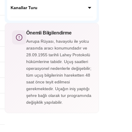
fotoğraflar çekin ve bu büyüleyici
Bangkok'un efsanevi yüzen çarşısını
hayvanların korunması hakkında bilgi
geleneksel bir sandalda keşfedin! Renkli
Kanallar Turu
edinin.
kanallarda gezerek taze tropikal meyveler
ve el işçiliği alışverişi yapın. Yerel kültürü ve
Bangkok'un 'Doğu'nun Venedik'i' unvanını
lezzetleri deneyimleyin.
hak ettiğini kanıtlayan büyüleyici kanal turu.
Geleneksel bir teknede, şehrin arka
Önemli Bilgilendirme
sokaklarını ve tapınaklarını keşfedin.
Avrupa Rüyası, havayolu ile yolcu
Yaşamın sakin ritmine tanık olun.
arasında aracı konumundadır ve
Unutulmaz bir deneyim!
28.09.1955 tarihli Lahey Protokolü
hükümlerine tabidir. Uçuş saatleri
operasyonel nedenlerle değişebilir;
tüm uçuş bilgilerinin hareketten 48
saat önce teyit edilmesi
gerekmektedir. Uçağın iniş yaptığı
şehre bağlı olarak tur programında
değişiklik yapılabilir.