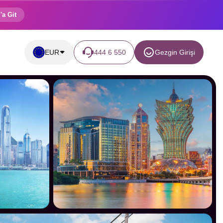
'a Git
EUR
444 6 550
Gezgin Girişi