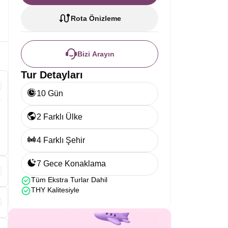
Rota Önizleme
Bizi Arayın
Tur Detayları
10 Gün
2 Farklı Ülke
4 Farklı Şehir
7 Gece Konaklama
Tüm Ekstra Turlar Dahil
THY Kalitesiyle