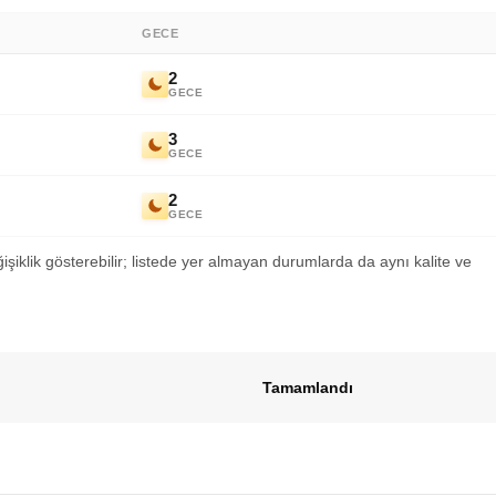
GECE
2
GECE
3
GECE
2
GECE
ğişiklik gösterebilir; listede yer almayan durumlarda da aynı kalite ve
Tamamlandı