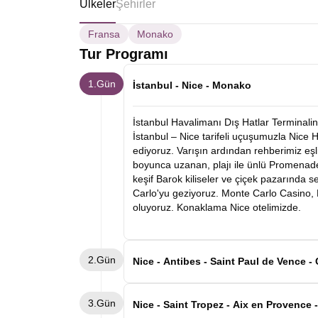
Ülkeler
Şehirler
Fransa
Monako
Tur Programı
1.Gün
İstanbul - Nice - Monako
İstanbul Havalimanı Dış Hatlar Terminalind
İstanbul – Nice tarifeli uçuşumuzla Nice 
ediyoruz. Varışın ardından rehberimiz eşl
boyunca uzanan, plajı ile ünlü Promenade
keşif Barok kiliseler ve çiçek pazarında
Carlo'yu geziyoruz. Monte Carlo Casino, K
oluyoruz. Konaklama Nice otelimizde.
2.Gün
Nice - Antibes - Saint Paul de V
Sabah kahvaltı sonrası Cannes'e hareket e
3.Gün
caddeleri ve dünyaca ünlü film festivaliyle 
Nice - Saint Tropez - Aix en Provence 