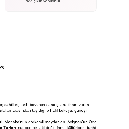
değişiklik yapılabilir.
 ve
ış sahilleri, tarih boyunca sanatçılara ilham veren
rlaları arasından taşıdığı o hafif kokuyu, güneşin
leri, Monako’nun görkemli meydanları, Avignon’un Orta
 Turları
, sadece bir tatil değil, farklı kültürlerin, tarihî