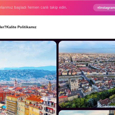
e gezginin hayali gerçek oluyor.
Instagram
ler?
Kalite Politikamız