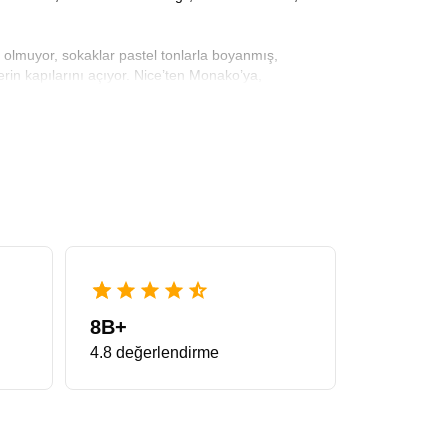
k olmuyor, sokaklar pastel tonlarla boyanmış,
rin kapılarını açıyor. Nice’ten Monako’ya,
is boyunca yürürken duyduğunuz hafif dalga sesi,
ur
, insanın kalbini hafifçe sıkıştıran bir güzelliğe
izi sağlıyor. Fransa Rivierası denince akla ilk gelenler
tafattan ibaret değildir. Arnavut kaldırımlı sokaklar,
 ruh taşımasını sağlıyor. Avrupa Rüyası’nın profesyonel
uz.
tleri
ile konforu, estetiği ve kültürel doluluğu bir
ya doya çıkarabilmesi için özenle planlandı. Ulaşım,
8B+
 manzarasını izliyor, sabahları denizin tuz kokusuyla,
4.8 değerlendirme
ir ve bu tura katılan herkes içsel bir yenilenme
ölgenin ruhunu da gezdiriyor. Rehberlerimiz bölgenin
ağlıyor. Mavi denizin kıyısında başlıyor, lavanta