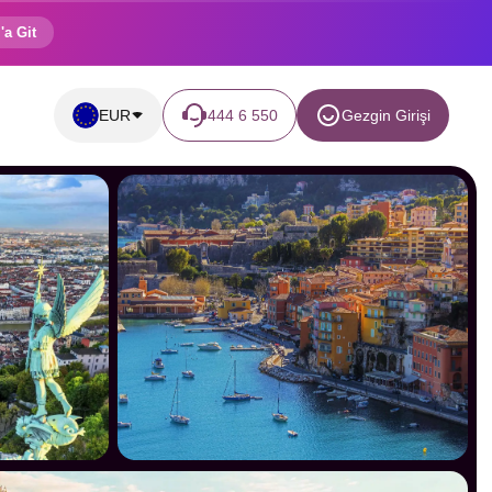
'a Git
EUR
444 6 550
Gezgin Girişi