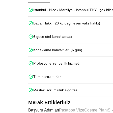
İstanbul - Nice / Marsilya - İstanbul THY uçak bilet
Bagaj Hakkı (20 kg geçmeyen valiz hakkı)
6 gece otel konaklaması
Konaklama kahvaltıları (6 gün)
Profesyonel rehberlik hizmeti
Tüm ekstra turlar
Mesleki sorumluluk sigortası
Merak Ettikleriniz
Başvuru Adımları
Pasaport Vize
Ödeme Planı