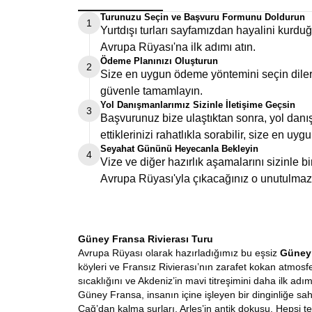
Turunuzu Seçin ve Başvuru Formunu Doldurun
1
Yurtdışı turları sayfamızdan hayalini kurd
Avrupa Rüyası'na ilk adımı atın.
Ödeme Planınızı Oluşturun
2
Size en uygun ödeme yöntemini seçin dilers
güvenle tamamlayın.
Yol Danışmanlarımız Sizinle İletişime Geçsin
3
Başvurunuz bize ulaştıktan sonra, yol danış
ettiklerinizi rahatlıkla sorabilir, size en uygu
Seyahat Gününü Heyecanla Bekleyin
4
Vize ve diğer hazırlık aşamalarını sizinle 
Avrupa Rüyası'yla çıkacağınız o unutulmaz
Güney Fransa Rivierası Turu
Avrupa Rüyası olarak hazırladığımız bu eşsiz
Güney 
köyleri ve Fransız Rivierası’nın zarafet kokan atmosfe
sıcaklığını ve Akdeniz’in mavi titreşimini daha ilk a
Güney Fransa, insanın içine işleyen bir dinginliğe s
Çağ’dan kalma surları, Arles’in antik dokusu. Hepsi t