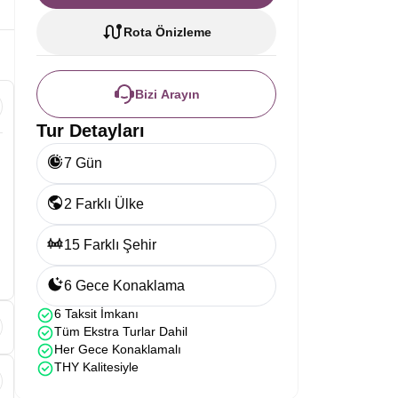
Rota Önizleme
Bizi Arayın
Tur Detayları
7 Gün
2 Farklı Ülke
15 Farklı Şehir
6 Gece Konaklama
6 Taksit İmkanı
Tüm Ekstra Turlar Dahil
Her Gece Konaklamalı
i
THY Kalitesiyle