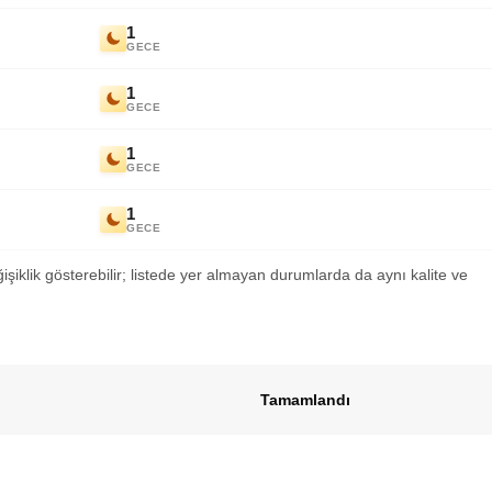
1
GECE
1
GECE
1
GECE
1
GECE
ğişiklik gösterebilir; listede yer almayan durumlarda da aynı kalite ve
Tamamlandı