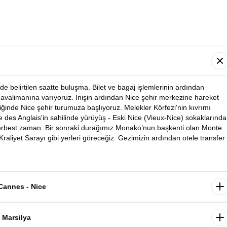
e belirtilen saatte buluşma. Bilet ve bagaj işlemlerinin ardından
Havalimanına varıyoruz. İnişin ardından Nice şehir merkezine hareket
iğinde Nice şehir turumuza başlıyoruz. Melekler Körfezi'nin kıvrımı
 des Anglais'in sahilinde yürüyüş - Eski Nice (Vieux-Nice) sokaklarında
 serbest zaman. Bir sonraki durağımız Monako’nun başkenti olan Monte
raliyet Sarayı gibi yerleri göreceğiz. Gezimizin ardından otele transfer
ence - Cannes - Nice
diyoruz. Fransız Rivierası’nın incisi Cannes, altın kumsalları, palmiyel
tanınır. Akdeniz’in zarafetini, sanatın ışıltısını ve Fransız lüksünü bir
- Marsilya