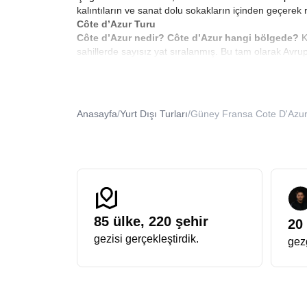
kalıntıların ve sanat dolu sokakların içinden geçerek
Côte d’Azur Turu
Côte d’Azur nedir? Côte d’Azur hangi bölgede?
K
sahillerde sayısız yat sıralanmış. Bu tam olarak Avr
Cannes’dan Saint-Tropez’e uzanan bu rota, Akdeniz kı
Cannes’da film festivali havasının hep sürdüğü o ihti
sahiptir.
Côte d’Azur plajları
da dünya çapında oldukça
Fransa Rivierası Turu
Anasayfa
/
Yurt Dışı Turları
/
Güney Fransa Cote D'Azur
Avrupa Rüyası’nın detaylı şekilde hazırladığı
Fransa 
lüks yat limanları, pastel renkli binalar, film festival
küçük aile işletmeleri, Provence esintisi taşıyan sana
rehberleri, her şehirde geçmiş ile bugünün nasıl iç iç
Her şey Dahil Fransız Rivierası Tur Paketleri
Seyahat etmek bazen kendinizi şımartmak demektir. 
araya getiriyoruz. Tüm ekstra turların dahil olduğu pa
konaklama, rehberlik gibi kritik noktalar en ince det
85
ülke,
220
şehir
20
Bu deneyim aynı zamanda tam bir
Akdeniz Fransa 
gezisi gerçekleştirdik.
gezg
akşamları sahil boyunca uzanan ışıklarla iç içe oluyor
yaşadığını söyler.
Güney Fransa tur fırsatları
ile tüm
Avrupa Rüyası ile Cote d’Azur Turu
Avrupa Rüyası’nın en çok rağbet gören paketlerinden
sanat tarihinden, gastronomisine, mimarisinden popül