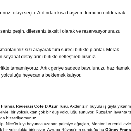
uğunuz rotayı seçin. Ardından kısa başvuru formunu doldurarak
eniz peşin, dilerseniz taksitli olarak ve rezervasyonunuzu
manlarımız sizi arayarak tüm süreci birlikte planlar. Merak
n seyahat detaylarını birlikte netleştirebilirsiniz.
birlikte tamamlıyoruz. Artık geriye sadece bavulunuzu hazırlamak
 yolculuğu heyecanla beklemek kalıyor.
Fransa Rivierası Cote D Azur Turu
, Akdeniz’in büyülü ışığıyla yıkanm
riyle, bir yolculuktan çok bir düş yolculuğu sunuyor. Rüzgârın lavanta ta
dımda hissediyorsunuz.
ahip. Nice’in kıyı boyunca uzanan palmiye ağaçları, Menton’un renkli ev
ek bir yolculukta birleşiyor. Avrupa Rüyası’nın sunduğu bu
Güney Fransa