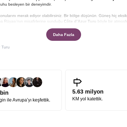
 ruhu besleyen bir deneyimdir.
onularını merak ediyor olabilirsiniz. Bir bölge düşünün. Güneş hiç eksi
upa Rüyası’nın misafirlerine sunduğu
Côte d’Azur Turu
böyle bir atmosfe
yılarının en ünlü şehirlerini bir araya getiriyor. Promenade des Angla
şam, Monako’da lüksün, düzenin ve zarafetin bir arada hissi.
Côte d’Az
Daha Fazla
 ünlü. Yaz tatiliniz için de ideal.
 Turu
Rivierası Turu
, Akdeniz sahilinin en prestijli kasabalarını ziyaret etmen
inin kırmızı halısı ve Monako sarayının görkemi olur. Ama bölge yalnızca şa
t galerileri ve antik kalıntılarla dolu meydanlar, bu turun daha derin bir
e geçtiğini anlatırken siz de tarihin içinde yürüyormuş gibi hissediyorsun
Biz de Avrupa Rüyası olarak hazırladığımız
Fransız Rivierası Tur Pake
ket içerikleri, misafirlerimizin ek masraf çıkmadan seyahatin keyfini do
ayına kadar hesaplandı.
5.63 milyon
 bin
Turu
niteliği taşıyor. Her şehirde güneşin farklı bir açıyla vurduğu deniz
KM yol katettik.
in ile Avrupa’yı keşfettik.
sunuz. Akdeniz, burada başka bir tonda parlar. Hava hafiftir, ruh dingind
 bu güzelliklerin tadını çıkarabilirsiniz.
 biri olan
Avrupa Rüyası Côte d’Azur Turu
, sadece şehirleri değil, b
er kültürüne kadar pek çok detay paylaşarak gezinizin zenginleşmesini s