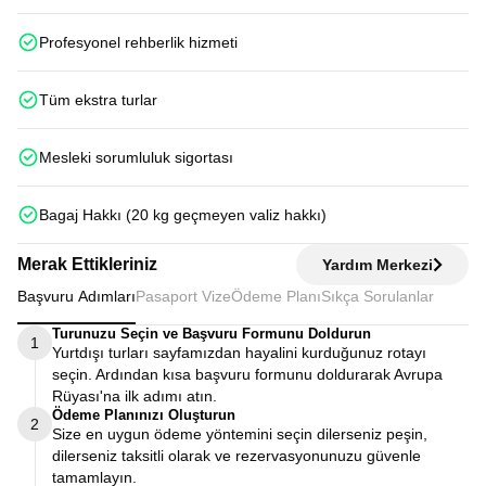
Profesyonel rehberlik hizmeti
Tüm ekstra turlar
Mesleki sorumluluk sigortası
Bagaj Hakkı (20 kg geçmeyen valiz hakkı)
Merak Ettikleriniz
Yardım Merkezi
Başvuru Adımları
Pasaport Vize
Ödeme Planı
Sıkça Sorulanlar
Turunuzu Seçin ve Başvuru Formunu Doldurun
1
Yurtdışı turları sayfamızdan hayalini kurduğunuz rotayı
seçin. Ardından kısa başvuru formunu doldurarak Avrupa
Rüyası'na ilk adımı atın.
Ödeme Planınızı Oluşturun
2
Size en uygun ödeme yöntemini seçin dilerseniz peşin,
dilerseniz taksitli olarak ve rezervasyonunuzu güvenle
tamamlayın.