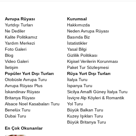
keşfedilmiştir.
Gündoğumunda Angkor Wat’ın beş kulesinin arkasından yükselen
güneşi izlemek, kelimelerle tarif edilemeyecek kadar büyülü bir
Avrupa Rüyası
Kurumsal
andır. Taşlara oyulmuş apsara dansçılarının figürleri, devasa
Yurtdışı Turları
Hakkımızda
surlar ve tapınağın yansıdığı nilüferli havuzlar, mistik bir atmosfer
Ne Dediler
Neden Avrupa Rüyası
yaratır. Sadece Angkor Wat değil, Büyük Şehir anlamına gelen
Kalite Politikamız
Basında Biz
Angkor Thom da bizi bekliyor. Bayon Tapınağı’nın kulelerindeki
Yardım Merkezi
İstatistikler
yüzlerce gülümseyen taş yüz, nereye giderseniz gidin sizi
Foto Galeri
Yasal Bilgi
izliyormuş hissi uyandırır.
Blog
Gizlilik Politikası
Bir de Ta Prohm Tapınağı var ki, doğanın gücünü en net
Video Galeri
Kişisel Verilerin Korunması
göreceğiniz yerdir. Devasa ağaç köklerinin tapınak duvarlarını bir
İletişim
Paket Tur Sözleşmesi
ahtapot gibi sarmaladığı bu mekan, Tomb Raider filmiyle
Popüler Yurt Dışı Turları
Rüya Yurt Dışı Turları
ünlenmiş olsa da, aslında zamanın ve doğanın insan yapısı
Otobüsle Avrupa Turu
İtalya Turu
üzerindeki zaferini simgeler. Kamboçya’daki bu tarihi yolculuk, sizi
Avrupa Rüyası Plus
İspanya Turu
medeniyetlerin yükselişi ve çöküşü üzerine derin düşüncelere
İskandinav Rüyası
Sicilya Amalfi Güney İtalya Turu
sevk edecek.
Britanya Rüyası
İsviçre Alp Köyleri & Romantik
Vietnam Mekong Deltası ve Gece Pazarları Turu
Alsace Noel Kasabaları Turu
Yol Turu
Gündüzleri tapınakların ve doğanın huzurunu yaşarken, geceleri
Benelüx Turu
Büyük Balkan Turu
ise şehirlerin bambaşka bir yüzüyle tanışacağız.
Gece Pazarları
Dubai Turu
Kuzey Işıkları Turu
Vietnam Kamboçya Turu
deneyimimizin en renkli parçalarından
Büyük Britanya Turu
biridir. İster Hanoi’nin dar sokaklarında, ister Siem Reap’in
En Çok Okunanlar
hareketli caddelerinde olsun, kurulan gece pazarları, yerel