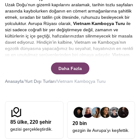
Uzak Doğu’nun gizemli kapılarını aralamak, tarihin tozlu sayfaları
arasında kaybolurken doğanın en cömert armağanlarına şahitlik
etmek, sıradan bir tatilin çok ötesinde, ruhunuzu besleyecek bir
yolculuktur. Avrupa Rüyası olarak,
Vietnam Kamboçya Turu
ile
sizi sadece coğrafi bir yer değiştirmeye değil, zamanın ve
kültürlerin iç içe geçtiği, hafızalarınızdan silinmeyecek bir masala
davet ediyoruz. Hindiçin’in kalbine, Vietnam ve Kamboçya’nın
egzotik dünyasına yapacağımız bu seyahat, hayatınızın en renkli
ve en unutulmaz serüvenlerinden biri olmaya adaydır.
Vietnam
Kamboçya Turu ne zaman olacak
diye merak ediyorsanız
sitemizde yer alan tur tarihlerini inceleyebilirsiniz.
Daha Fazla
Asya’nın mistik atmosferini solumak isteyen gezginler için
hazırladığımız bu rota, modern dünyanın kaosundan uzaklaşıp,
Anasayfa
/
Yurt Dışı Turları
/
Vietnam Kamboçya Turu
bambaşka bir yaşam ritmine tanıklık etmenizi sağlıyor. Pirinç
tarlalarının sonsuz yeşilliğinden, Mekong Nehri’nin bereketiyle
can bulan köylere, tapınakların huzur veren sessizliğinden, gece
pazarlarının cıvıl cıvıl enerjisine kadar her anı dolu dolu
yaşayacağınız bir deneyim sizi bekliyor.
Uzakdoğu Vietnam ve
Kamboçya
rotamızın tüm detaylarını, size vadettiği eşsiz
85
ülke,
220
şehir
20 bin
güzellikleri ve neden bu yolculuğa çıkmanız gerektiğini edebi bir
gezisi gerçekleştirdik.
dille anlatalım.
gezgin ile Avrupa’yı keşfettik.
İstanbul Çıkışlı Vietnam Kamboçya Turları