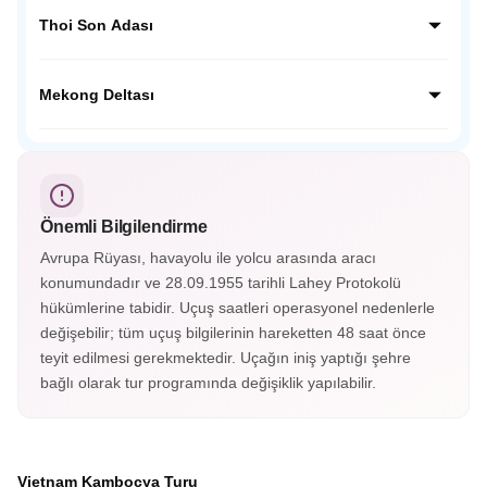
Angkor Wat, Kamboçya’da yer alan dünyanın en büyük
tapınak kompleksidir. 12. yüzyılda Khmer İmparatorluğu
Thoi Son Adası
döneminde inşa edilmiştir. Güneş doğumunda büyüleyici
siluetiyle mistik bir atmosfer sunar.
Thoi Son Adası, Mekong Deltası üzerinde yer alan tropikal
bir adadır. Hindistan cevizi ağaçları, meyve bahçeleri,
Mekong Deltası
geleneksel müzikler ve yerel yaşam deneyimiyle otantik
Vietnam kültürünü yansıtır.
Mekong Deltası, Vietnam’ın güneyinde yer alan verimli bir
bölgedir. Kanallarla örülü bu coğrafyada tekne gezileriyle
tropikal bitkiler, pirinç tarlaları ve yüzen pazarlar keşfedilir.
Önemli Bilgilendirme
Avrupa Rüyası, havayolu ile yolcu arasında aracı
konumundadır ve 28.09.1955 tarihli Lahey Protokolü
hükümlerine tabidir. Uçuş saatleri operasyonel nedenlerle
değişebilir; tüm uçuş bilgilerinin hareketten 48 saat önce
teyit edilmesi gerekmektedir. Uçağın iniş yaptığı şehre
bağlı olarak tur programında değişiklik yapılabilir.
Vietnam Kamboçya Turu