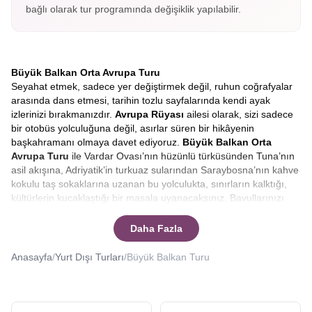
bağlı olarak tur programında değişiklik yapılabilir.
Büyük Balkan Orta Avrupa Turu
Seyahat etmek, sadece yer değiştirmek değil, ruhun coğrafyalar
arasında dans etmesi, tarihin tozlu sayfalarında kendi ayak
izlerinizi bırakmanızdır.
Avrupa Rüyası
ailesi olarak, sizi sadece
bir otobüs yolculuğuna değil, asırlar süren bir hikâyenin
başkahramanı olmaya davet ediyoruz.
Büyük
Balkan Orta
Avrupa Turu
ile Vardar Ovası’nın hüzünlü türküsünden Tuna’nın
asil akışına, Adriyatik’in turkuaz sularından Saraybosna’nın kahve
kokulu taş sokaklarına uzanan bu yolculukta, sınırların kalktığı,
kültürlerin kucaklaştığı bir masala uyanacaksınız. Bavullarınızı
değil, hayallerinizi hazırlayın çünkü bu rota, sıradan bir tatilden
çok daha fazlasını vaat ediyor.
Büyük balkan turunda hangi
Daha Fazla
ülkeler var?
Ya da
en iyi Balkan turu hangisi?
Sorularınıza
yanıt vereceğiz.
Anasayfa
/
Yurt Dışı Turları
/
Büyük Balkan Turu
Büyük Balkanlar ve Orta Avrupa Turu
Avrupa’nın en mistik, en tanıdık ve bir o kadar da keşfedilmeyi
bekleyen coğrafyalarına doğru yola çıkarken, pusulamız tarihin ve
doğanın en cömert olduğu toprakları gösteriyor.
Büyük