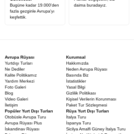
rotamızın en güzel yanı, Türk vatandaşları için büyük kolaylık
Bugüne kadar 19.000'den
daima buradayız.
sağlayan
Vizesiz Balkan Turu
niteliği taşıyan ülkeleri
fazla gezginle Avrupa'yı
kapsamasıdır. Makedonya, Arnavutluk, Karadağ, Bosna Hersek
keşfettik.
ve Sırbistan gibi ülkeler, Türk pasaportuna vize uygulamayan dost
topraklardır. Pasaportunuzu cebinize koyup sanki şehir
değiştiriyormuşçasına ülke değiştirebilmenin verdiği o muazzam
özgürlük hissi paha biçilemezdir. Orta Avrupa kombinasyonlu
turlarımızda
Schengen vizesi
gerekebilirken, sadece Balkan
rotamız vizesiz seyahatin konforunu sunar.
Erken Rezervasyon Balkan Turu Fiyatları
Avrupa Rüyası
Kurumsal
Seyahat sektöründeki en büyük sorunlardan biri, ilk bakışta
Yurtdışı Turları
Hakkımızda
görünen fiyat ile turun sonunda harcanan toplam tutar arasındaki
Ne Dediler
Neden Avrupa Rüyası
uçurumdur. Biz,
Balkan Turu Fiyatları
konusunda şeffaflığı ilke
Kalite Politikamız
Basında Biz
edindik. Web sitemizde gördüğünüz rakam, turun ana iskeletini
Yardım Merkezi
İstatistikler
oluşturur ve gizli maliyet sürprizleriyle karşılaşmazsınız. Tüm
Foto Galeri
Yasal Bilgi
ekstra turların fiyata dahil olması, diğer firmaların ekstra adı
Blog
Gizlilik Politikası
altında topladığı yüzlerce Euro’nun cebinizde kalması demektir.
Video Galeri
Kişisel Verilerin Korunması
Fiyat-performans analizi yapıldığında, sunduğumuz hizmetin
İletişim
Paket Tur Sözleşmesi
kalitesi ve kapsamı, ödediğiniz her kuruşun karşılığını fazlasıyla
Popüler Yurt Dışı Turları
Rüya Yurt Dışı Turları
verdiğimizi gösterecektir.
Erken rezervasyon Balkan turu
Otobüsle Avrupa Turu
İtalya Turu
avantajlarını fırsata çevirebilirsiniz.
Avrupa Rüyası Plus
İspanya Turu
Adımızdaki rüya kelimesi tesadüf değildir. Katılımcılarımız için
İskandinav Rüyası
Sicilya Amalfi Güney İtalya Turu
hazırladığımız
Balkan Rüyası Tur
konsepti, sadece turistik