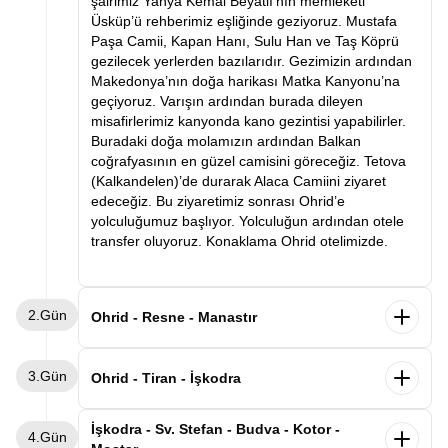
şairimiz Yahya Kemal Beyatlı’nın memleketi
Üsküp’ü rehberimiz eşliğinde geziyoruz. Mustafa
Paşa Camii, Kapan Hanı, Sulu Han ve Taş Köprü
gezilecek yerlerden bazılarıdır. Gezimizin ardından
Makedonya’nın doğa harikası Matka Kanyonu’na
geçiyoruz. Varışın ardından burada dileyen
misafirlerimiz kanyonda kano gezintisi yapabilirler.
Buradaki doğa molamızın ardından Balkan
coğrafyasının en güzel camisini göreceğiz. Tetova
(Kalkandelen)’de durarak Alaca Camiini ziyaret
edeceğiz. Bu ziyaretimiz sonrası Ohrid’e
yolculuğumuz başlıyor. Yolculuğun ardından otele
transfer oluyoruz. Konaklama Ohrid otelimizde.
2.Gün
Ohrid - Resne - Manastır
Sabah kahvaltının ardından otelden ayrılarak ilk
3.Gün
durağımız olan Resne’ye vardıktan sonra
Ohrid - Tiran - İşkodra
rehberimiz eşliğinde İttihat ve Terakkinin en ünlü
kişiliklerinden Resneli Niyazi’nin Sarayını ziyaret
Sabah kahvaltının ardından otelimizden ayrılarak
İşkodra - Sv. Stefan - Budva - Kotor -
4.Gün
edeceğiz. Ardından Manastır şehrine geçeceğiz.
Arnavutluk’un başkenti Tiran’a hareket ediyoruz.