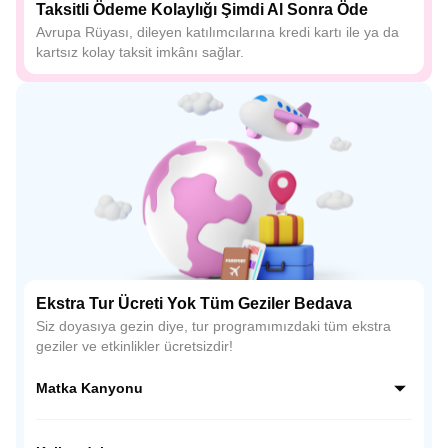
Taksitli Ödeme Kolaylığı Şimdi Al Sonra Öde
Avrupa Rüyası, dileyen katılımcılarına kredi kartı ile ya da
kartsız kolay taksit imkânı sağlar.
Ekstra Tur Ücreti Yok Tüm Geziler Bedava
Siz doyasıya gezin diye, tur programımızdaki tüm ekstra
geziler ve etkinlikler ücretsizdir!
Matka Kanyonu
Treska Nehri ile Vardar Nehri’nin buluştuğu bir alanda yer