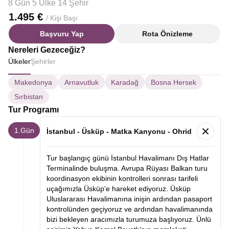
8 Gün 5 Ülke 14 Şehir
1.495 €
/ Kişi Başı
Başvuru Yap
Rota Önizleme
Nereleri Gezeceğiz?
Ülkeler
Şehirler
Makedonya
Arnavutluk
Karadağ
Bosna Hersek
Sırbistan
Tur Programı
1.Gün
İstanbul - Üsküp - Matka Kanyonu - Ohrid
Tur başlangıç günü İstanbul Havalimanı Dış Hatlar
Terminalinde buluşma. Avrupa Rüyası Balkan turu
koordinasyon ekibinin kontrolleri sonrası tarifeli
uçağımızla Üsküp’e hareket ediyoruz. Üsküp
Uluslararası Havalimanına inişin ardından pasaport
kontrolünden geçiyoruz ve ardından havalimanında
bizi bekleyen aracımızla turumuza başlıyoruz. Ünlü