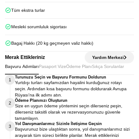
Tüm ekstra turlar
Mesleki sorumluluk sigortası
Bagaj Hakkı (20 kg geçmeyen valiz hakkı)
Merak Ettikleriniz
Yardım Merkezi
Başvuru Adımları
Pasaport Vize
Ödeme Planı
Sıkça Sorulanlar
Turunuzu Seçin ve Başvuru Formunu Doldurun
1
Yurtdışı turları sayfamızdan hayalini kurduğunuz rotayı
seçin. Ardından kısa başvuru formunu doldurarak Avrupa
Rüyası'na ilk adımı atın.
Ödeme Planınızı Oluşturun
2
Size en uygun ödeme yöntemini seçin dilerseniz peşin,
dilerseniz taksitli olarak ve rezervasyonunuzu güvenle
tamamlayın.
Yol Danışmanlarımız Sizinle İletişime Geçsin
3
Başvurunuz bize ulaştıktan sonra, yol danışmanlarımız sizi
arayarak tüm süreci birlikte planlar. Merak ettiklerinizi