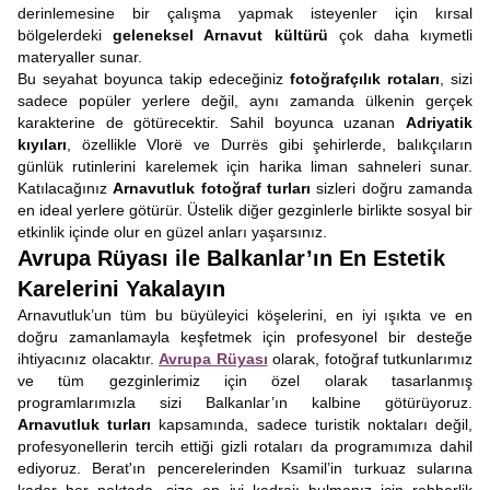
derinlemesine bir çalışma yapmak isteyenler için kırsal
bölgelerdeki
geleneksel Arnavut kültürü
çok daha kıymetli
materyaller sunar.
Bu seyahat boyunca takip edeceğiniz
fotoğrafçılık rotaları
, sizi
sadece popüler yerlere değil, aynı zamanda ülkenin gerçek
karakterine de götürecektir. Sahil boyunca uzanan
Adriyatik
kıyıları
, özellikle Vlorë ve Durrës gibi şehirlerde, balıkçıların
günlük rutinlerini karelemek için harika liman sahneleri sunar.
Katılacağınız
Arnavutluk fotoğraf turları
sizleri doğru zamanda
en ideal yerlere götürür. Üstelik diğer gezginlerle birlikte sosyal bir
etkinlik içinde olur en güzel anları yaşarsınız.
Avrupa Rüyası ile Balkanlar’ın En Estetik
Karelerini Yakalayın
Arnavutluk’un tüm bu büyüleyici köşelerini, en iyi ışıkta ve en
doğru zamanlamayla keşfetmek için profesyonel bir desteğe
ihtiyacınız olacaktır.
Avrupa Rüyası
olarak, fotoğraf tutkunlarımız
ve tüm gezginlerimiz için özel olarak tasarlanmış
programlarımızla sizi Balkanlar’ın kalbine götürüyoruz.
Arnavutluk turları
kapsamında, sadece turistik noktaları değil,
profesyonellerin tercih ettiği gizli rotaları da programımıza dahil
ediyoruz. Berat'ın pencerelerinden Ksamil’in turkuaz sularına