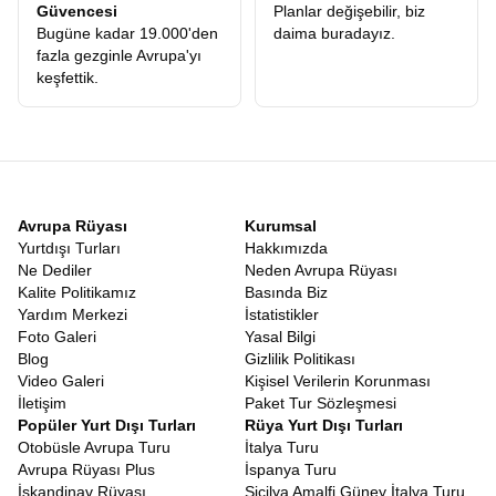
Güvencesi
Planlar değişebilir, biz
Bugüne kadar 19.000'den
daima buradayız.
fazla gezginle Avrupa'yı
keşfettik.
Avrupa Rüyası
Kurumsal
Yurtdışı Turları
Hakkımızda
Ne Dediler
Neden Avrupa Rüyası
Kalite Politikamız
Basında Biz
Yardım Merkezi
İstatistikler
Foto Galeri
Yasal Bilgi
Blog
Gizlilik Politikası
Video Galeri
Kişisel Verilerin Korunması
İletişim
Paket Tur Sözleşmesi
Popüler Yurt Dışı Turları
Rüya Yurt Dışı Turları
Otobüsle Avrupa Turu
İtalya Turu
Avrupa Rüyası Plus
İspanya Turu
İskandinav Rüyası
Sicilya Amalfi Güney İtalya Turu