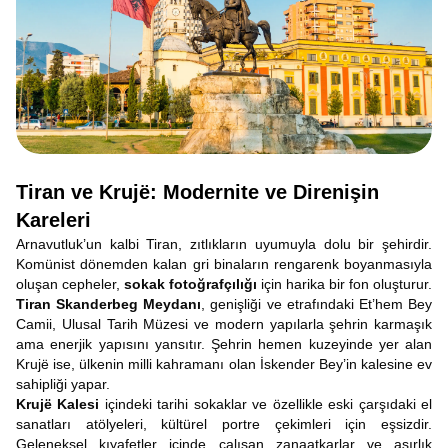
Tiran ve Krujë: Modernite ve Direnişin
Kareleri
Arnavutluk’un kalbi Tiran, zıtlıkların uyumuyla dolu bir şehirdir.
Komünist dönemden kalan gri binaların rengarenk boyanmasıyla
oluşan cepheler,
sokak fotoğrafçılığı
için harika bir fon oluşturur.
Tiran Skanderbeg Meydanı
, genişliği ve etrafındaki Et’hem Bey
Camii, Ulusal Tarih Müzesi ve modern yapılarla şehrin karmaşık
ama enerjik yapısını yansıtır. Şehrin hemen kuzeyinde yer alan
Krujë ise, ülkenin milli kahramanı olan İskender Bey’in kalesine ev
sahipliği yapar.
Krujë Kalesi
içindeki tarihi sokaklar ve özellikle eski çarşıdaki el
sanatları atölyeleri, kültürel portre çekimleri için eşsizdir.
Geleneksel kıyafetler içinde çalışan zanaatkarlar ve asırlık