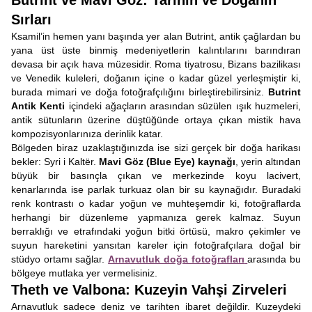
Butrint ve Mavi Göz: Tarihin ve Doğanın
Sırları
Ksamil’in hemen yanı başında yer alan Butrint, antik çağlardan bu
yana üst üste binmiş medeniyetlerin kalıntılarını barındıran
devasa bir açık hava müzesidir. Roma tiyatrosu, Bizans bazilikası
ve Venedik kuleleri, doğanın içine o kadar güzel yerleşmiştir ki,
burada mimari ve doğa fotoğrafçılığını birleştirebilirsiniz.
Butrint
Antik Kenti
içindeki ağaçların arasından süzülen ışık huzmeleri,
antik sütunların üzerine düştüğünde ortaya çıkan mistik hava
kompozisyonlarınıza derinlik katar.
Bölgeden biraz uzaklaştığınızda ise sizi gerçek bir doğa harikası
bekler: Syri i Kaltër.
Mavi Göz (Blue Eye) kaynağı
, yerin altından
büyük bir basınçla çıkan ve merkezinde koyu lacivert,
kenarlarında ise parlak turkuaz olan bir su kaynağıdır. Buradaki
renk kontrastı o kadar yoğun ve muhteşemdir ki, fotoğraflarda
herhangi bir düzenleme yapmanıza gerek kalmaz. Suyun
berraklığı ve etrafındaki yoğun bitki örtüsü, makro çekimler ve
suyun hareketini yansıtan kareler için fotoğrafçılara doğal bir
stüdyo ortamı sağlar.
Arnavutluk doğa fotoğrafları
arasında bu
bölgeye mutlaka yer vermelisiniz.
Theth ve Valbona: Kuzeyin Vahşi Zirveleri
Arnavutluk sadece deniz ve tarihten ibaret değildir. Kuzeydeki