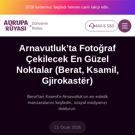
2026 turlarımız başladı hemen canlı takip edin.
Dünyanın
444 6 550
Rotası
Arnavutluk’ta Fotoğraf
Çekilecek En Güzel
Noktalar (Berat, Ksamil,
Gjirokastër)
Berat’tan Ksamil’e Arnavutluk’un en estetik
manzaralarını keşfedin, sosyal medyanızı
doldurun.
21 Ocak 2026