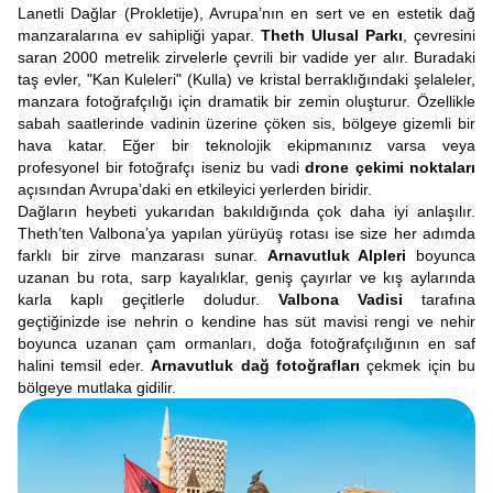
Lanetli Dağlar (Prokletije), Avrupa’nın en sert ve en estetik dağ
manzaralarına ev sahipliği yapar.
Theth Ulusal Parkı
, çevresini
saran 2000 metrelik zirvelerle çevrili bir vadide yer alır. Buradaki
taş evler, "Kan Kuleleri" (Kulla) ve kristal berraklığındaki şelaleler,
manzara fotoğrafçılığı için dramatik bir zemin oluşturur. Özellikle
sabah saatlerinde vadinin üzerine çöken sis, bölgeye gizemli bir
hava katar. Eğer bir teknolojik ekipmanınız varsa veya
profesyonel bir fotoğrafçı iseniz bu vadi
drone çekimi noktaları
açısından Avrupa’daki en etkileyici yerlerden biridir.
Dağların heybeti yukarıdan bakıldığında çok daha iyi anlaşılır.
Theth’ten Valbona’ya yapılan yürüyüş rotası ise size her adımda
farklı bir zirve manzarası sunar.
Arnavutluk Alpleri
boyunca
uzanan bu rota, sarp kayalıklar, geniş çayırlar ve kış aylarında
karla kaplı geçitlerle doludur.
Valbona Vadisi
tarafına
geçtiğinizde ise nehrin o kendine has süt mavisi rengi ve nehir
boyunca uzanan çam ormanları, doğa fotoğrafçılığının en saf
halini temsil eder.
Arnavutluk dağ fotoğrafları
çekmek için bu
bölgeye mutlaka gidilir.