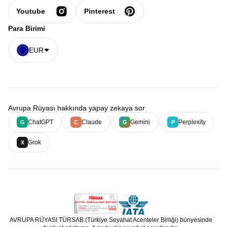
Youtube
Pinterest
Para Birimi
EUR
Avrupa Rüyası hakkında yapay zekaya sor
ChatGPT
Claude
Gemini
Perplexity
G
C
G
P
Grok
X
AVRUPA RÜYASI TÜRSAB (Türkiye Seyahat Acenteler Birliği) bünyesinde