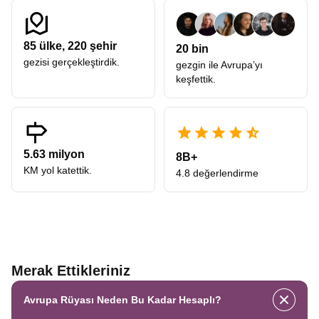
85
ülke,
220
şehir
20 bin
gezisi gerçekleştirdik.
gezgin ile Avrupa’yı
keşfettik.
5.63 milyon
8B+
KM yol katettik.
4.8 değerlendirme
Merak Ettikleriniz
Avrupa Rüyası Neden Bu Kadar Hesaplı?