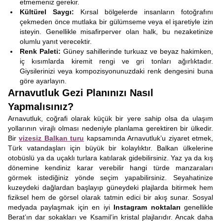
etmemeniz gerekir.
Kültürel Saygı:
Kırsal bölgelerde insanların fotoğrafını
çekmeden önce mutlaka bir gülümseme veya el işaretiyle izin
isteyin. Genellikle misafirperver olan halk, bu nezaketinize
olumlu yanıt verecektir.
Renk Paleti:
Güney sahillerinde turkuaz ve beyaz hakimken,
iç kısımlarda kiremit rengi ve gri tonları ağırlıktadır.
Giysilerinizi veya kompozisyonunuzdaki renk dengesini buna
göre ayarlayın.
Arnavutluk Gezi Planınızı Nasıl
Yapmalısınız?
Arnavutluk, coğrafi olarak küçük bir yere sahip olsa da ulaşım
yollarının virajlı olması nedeniyle planlama gerektiren bir ülkedir.
Bir
vizesiz Balkan turu
kapsamında Arnavutluk’u ziyaret etmek,
Türk vatandaşları için büyük bir kolaylıktır. Balkan ülkelerine
otobüslü ya da uçaklı turlara katılarak gidebilirsiniz. Yaz ya da kış
dönemine kendiniz karar verebilir hangi türde manzaraları
görmek istediğiniz yönde seçim yapabilirsiniz. Seyahatinize
kuzeydeki dağlardan başlayıp güneydeki plajlarda bitirmek hem
fiziksel hem de görsel olarak tatmin edici bir akış sunar. Sosyal
medyada paylaşmak için en iyi
Instagram noktaları
genellikle
Berat’ın dar sokakları ve Ksamil’in kristal plajlarıdır. Ancak daha