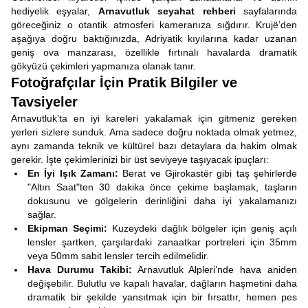
hediyelik eşyalar,
Arnavutluk seyahat rehberi
sayfalarında
göreceğiniz o otantik atmosferi kameranıza sığdırır. Krujë’den
aşağıya doğru baktığınızda, Adriyatik kıyılarına kadar uzanan
geniş ova manzarası, özellikle fırtınalı havalarda dramatik
gökyüzü çekimleri yapmanıza olanak tanır.
Fotoğrafçılar İçin Pratik Bilgiler ve
Tavsiyeler
Arnavutluk’ta en iyi kareleri yakalamak için gitmeniz gereken
yerleri sizlere sunduk. Ama sadece doğru noktada olmak yetmez,
aynı zamanda teknik ve kültürel bazı detaylara da hakim olmak
gerekir. İşte çekimlerinizi bir üst seviyeye taşıyacak ipuçları:
En İyi Işık Zamanı:
Berat ve Gjirokastër gibi taş şehirlerde
"Altın Saat"ten 30 dakika önce çekime başlamak, taşların
dokusunu ve gölgelerin derinliğini daha iyi yakalamanızı
sağlar.
Ekipman Seçimi:
Kuzeydeki dağlık bölgeler için geniş açılı
lensler şartken, çarşılardaki zanaatkar portreleri için 35mm
veya 50mm sabit lensler tercih edilmelidir.
Hava Durumu Takibi:
Arnavutluk Alpleri’nde hava aniden
değişebilir. Bulutlu ve kapalı havalar, dağların haşmetini daha
dramatik bir şekilde yansıtmak için bir fırsattır, hemen pes