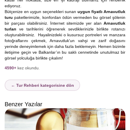
kadar her noktada, size en iyi kadrajı bulmanız için rehberlik
ediyoruz.
Bütçenize en uygun seçenekleri sunan
uygun fiyatlı Arnavutluk
turu
paketlerimizle, konfordan ödün vermeden bu görsel şölenin
bir parçası olabilirsiniz. İnternet sitemizde yer alan
Arnavutluk
turları
ve tarihlerini öğrenerek sevdiklerinizle birlikte rotanızı
oluşturabilirsiniz. Hayalinizdeki o kusursuz portreleri ve manzara
fotoğraflarını çekmek, Arnavutluk'un vahşi ve zarif doğasını
yerinde deneyimlemek için daha fazla beklemeyin. Hemen bizimle
iletişime geçin ve Balkanlar’ın bu saklı cennetinde unutulmaz bir
görsel yolculuğa birlikte çıkalım!
4590+
kez okundu.
← Tur Rehberi kategorisine dön
Benzer Yazılar