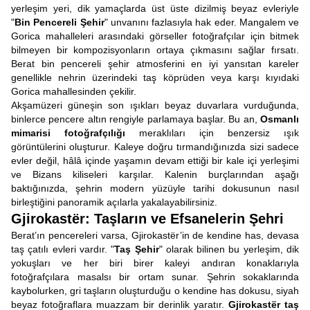
yerleşim yeri, dik yamaçlarda üst üste dizilmiş beyaz evleriyle
"
Bin Pencereli Şehir
" unvanını fazlasıyla hak eder. Mangalem ve
Gorica mahalleleri arasındaki görseller fotoğrafçılar için bitmek
bilmeyen bir kompozisyonların ortaya çıkmasını sağlar fırsatı.
Berat bin pencereli şehir atmosferini en iyi yansıtan kareler
genellikle nehrin üzerindeki taş köprüden veya karşı kıyıdaki
Gorica mahallesinden çekilir.
Akşamüzeri güneşin son ışıkları beyaz duvarlara vurduğunda,
binlerce pencere altın rengiyle parlamaya başlar. Bu an,
Osmanlı
mimarisi fotoğrafçılığı
meraklıları için benzersiz ışık
görüntülerini oluşturur. Kaleye doğru tırmandığınızda sizi sadece
evler değil, hâlâ içinde yaşamın devam ettiği bir kale içi yerleşimi
ve Bizans kiliseleri karşılar. Kalenin burçlarından aşağı
baktığınızda, şehrin modern yüzüyle tarihi dokusunun nasıl
birleştiğini panoramik açılarla yakalayabilirsiniz.
Gjirokastër: Taşların ve Efsanelerin Şehri
Berat’ın pencereleri varsa, Gjirokastër’in de kendine has, devasa
taş çatılı evleri vardır. "
Taş Şehir
" olarak bilinen bu yerleşim, dik
yokuşları ve her biri birer kaleyi andıran konaklarıyla
fotoğrafçılara masalsı bir ortam sunar. Şehrin sokaklarında
kaybolurken, gri taşların oluşturduğu o kendine has dokusu, siyah
beyaz fotoğraflara muazzam bir derinlik yaratır.
Gjirokastër taş