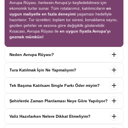
Avrupa Rüyası, herkesin Avrupa’yı keşfedebilmesi için
ekonomik turlar sunar. Tüm rotalarımız, katılımcıların
en
uygun maliyetle en fazla deneyimi
yaşaması hedefiyle
hazırlanır. Tur ücretleri; toplam tur süresi, konaklama sayısı,
gezilen şehirler ve sezona göre değişiklik gösterebilir.
Kısacası, Avrupa Rüyası ile
en uygun fiyatla Avrupa’yı
gezmek mümkün!
Neden Avrupa Rüyası?
Avrupa Rüyası ile ekonomik bir şekilde
tek seferde birçok
Tura Katılmak İçin Ne Yapmalıyım?
ülkeyi
keşfedin! Ekstra tur ücreti yok, tüm geziler fiyata
dahil.
Profesyonel kokartlı rehberler
,
konforlu oteller
ve
Tur sayfasındaki
“Başvuru Yap”
formunu doldurun ve
benzersiz rotalar
ile Avrupa’yı en keyifli şekilde yaşayın.
Tek Başıma Katılsam Single Farkı Öder miyim?
seyahat sözleşmesini
onaylayın.
İlk taksiti
ödediğinizde
kaydınız tamamlanır ve Avrupa Rüyası’yla yolculuğunuz
Hayır, ödemezsiniz. Avrupa Rüyası’nda tek başına
başlar!
Şehirlerde Zaman Planlaması Neye Göre Yapılıyor?
katıldığınızda
1000 Euro’ya varan single farkı
uygulanmaz.
Sizi, mesleğinize ve yaşınıza uygun bir
Avrupa Rüyası turlarındaki tüm zaman planlamaları,
uzman
katılımcı ile eşleştiririz; böylece
ek ücret ödemeden
Valiz Hazırlarken Nelere Dikkat Etmeliyim?
operasyon birimimiz tarafından önceden test edilip
en
konforlu bir şekilde seyahat edebilirsiniz.
verimli şekilde hazırlanmıştır. Her şehirde geçirilen süre;
Avrupa Rüyası turlarında her katılımcı
1 orta boy valiz
ve
1