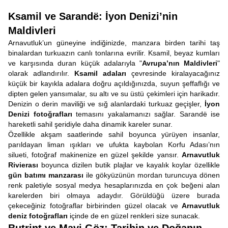
Ksamil ve Sarandë: İyon Denizi’nin
Maldivleri
Arnavutluk’un güneyine indiğinizde, manzara birden tarihi taş
binalardan turkuazın canlı tonlarına evrilir. Ksamil, beyaz kumları
ve karşısında duran küçük adalarıyla "
Avrupa’nın Maldivleri
"
olarak adlandırılır.
Ksamil adaları
çevresinde kiralayacağınız
küçük bir kayıkla adalara doğru açıldığınızda, suyun şeffaflığı ve
dipten gelen yansımalar, su altı ve su üstü çekimleri için harikadır.
Denizin o derin maviliği ve sığ alanlardaki turkuaz geçişler,
İyon
Denizi fotoğrafları
temasını yakalamanızı sağlar. Sarandë ise
hareketli sahil şeridiyle daha dinamik kareler sunar.
Özellikle akşam saatlerinde sahil boyunca yürüyen insanlar,
parıldayan liman ışıkları ve ufukta kaybolan Korfu Adası’nın
silueti, fotoğraf makinenize en güzel şekilde yansır.
Arnavutluk
Rivierası
boyunca dizilen butik plajlar ve kayalık koylar özellikle
gün batımı manzarası
ile gökyüzünün mordan turuncuya dönen
renk paletiyle sosyal medya hesaplarınızda en çok beğeni alan
karelerden biri olmaya adaydır. Görüldüğü üzere burada
çekeceğiniz fotoğraflar birbirinden güzel olacak ve
Arnavutluk
deniz fotoğrafları
içinde de en güzel renkleri size sunacak.