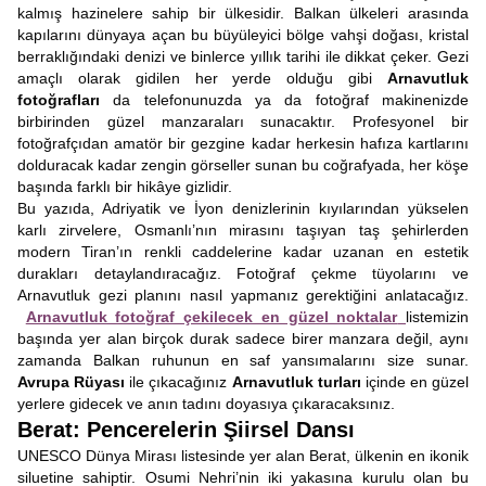
kalmış hazinelere sahip bir ülkesidir. Balkan ülkeleri arasında
kapılarını dünyaya açan bu büyüleyici bölge vahşi doğası, kristal
berraklığındaki denizi ve binlerce yıllık tarihi ile dikkat çeker. Gezi
amaçlı olarak gidilen her yerde olduğu gibi
Arnavutluk
fotoğrafları
da telefonunuzda ya da fotoğraf makinenizde
birbirinden güzel manzaraları sunacaktır. Profesyonel bir
fotoğrafçıdan amatör bir gezgine kadar herkesin hafıza kartlarını
dolduracak kadar zengin görseller sunan bu coğrafyada, her köşe
başında farklı bir hikâye gizlidir.
Bu yazıda, Adriyatik ve İyon denizlerinin kıyılarından yükselen
karlı zirvelere, Osmanlı’nın mirasını taşıyan taş şehirlerden
modern Tiran’ın renkli caddelerine kadar uzanan en estetik
durakları detaylandıracağız. Fotoğraf çekme tüyolarını ve
Arnavutluk gezi planını nasıl yapmanız gerektiğini anlatacağız.
Arnavutluk fotoğraf çekilecek en güzel noktalar
listemizin
başında yer alan birçok durak sadece birer manzara değil, aynı
zamanda Balkan ruhunun en saf yansımalarını size sunar.
Avrupa Rüyası
ile çıkacağınız
Arnavutluk turları
içinde en güzel
yerlere gidecek ve anın tadını doyasıya çıkaracaksınız.
Berat: Pencerelerin Şiirsel Dansı
UNESCO Dünya Mirası listesinde yer alan Berat, ülkenin en ikonik
siluetine sahiptir. Osumi Nehri’nin iki yakasına kurulu olan bu