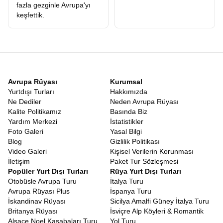
fazla gezginle Avrupa'yı
keşfettik.
Avrupa Rüyası
Kurumsal
Yurtdışı Turları
Hakkımızda
Ne Dediler
Neden Avrupa Rüyası
Kalite Politikamız
Basında Biz
Yardım Merkezi
İstatistikler
Foto Galeri
Yasal Bilgi
Blog
Gizlilik Politikası
Video Galeri
Kişisel Verilerin Korunması
İletişim
Paket Tur Sözleşmesi
Popüler Yurt Dışı Turları
Rüya Yurt Dışı Turları
Otobüsle Avrupa Turu
İtalya Turu
Avrupa Rüyası Plus
İspanya Turu
İskandinav Rüyası
Sicilya Amalfi Güney İtalya Turu
Britanya Rüyası
İsviçre Alp Köyleri & Romantik
Alsace Noel Kasabaları Turu
Yol Turu