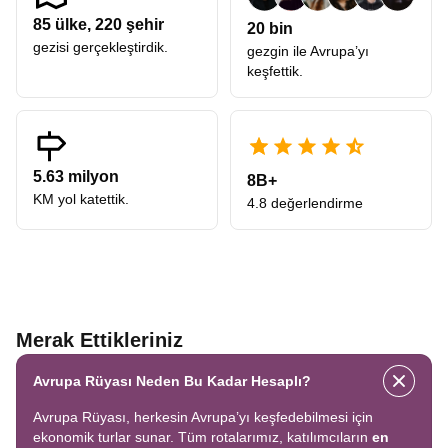
85
ülke,
220
şehir
20 bin
gezisi gerçekleştirdik.
gezgin ile Avrupa’yı
keşfettik.
5.63 milyon
8B+
KM yol katettik.
4.8 değerlendirme
Merak Ettikleriniz
Avrupa Rüyası Neden Bu Kadar Hesaplı?
Avrupa Rüyası, herkesin Avrupa’yı keşfedebilmesi için
ekonomik turlar sunar. Tüm rotalarımız, katılımcıların
en