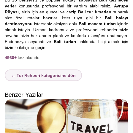
Bu 20 benzersiz ve popüler noktayı kapsayan
Bali gezilecek
yerler
konusunda profesyonel bir yardım alabilirsiniz.
Avrupa
Rüyası
, sizin için en güncel ve cazip
Bali tur fırsatları
sunarak
size özel rotalar hazırlar. İster rüya gibi bir
Bali balayı
destinasyonu
isterseniz aksiyon dolu
Bali macera turları
içinde
olmak isteyin. Uzman kadromuz ve profesyonel rehberlerimizle
seyahatinizin her anının planlı ve konforlu olacağını unutmayın.
Endonezya seyahati ve
Bali turları
hakkında bilgi almak için
bizimle iletişime geçin.
4960+
kez okundu.
← Tur Rehberi kategorisine dön
Benzer Yazılar