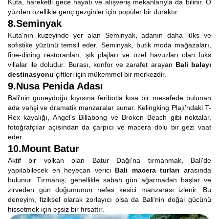
Kuta, hareketli gece hayatı ve alışveriş mekanlarıyla da bilinir. O
yüzden özellikle genç gezginler için popüler bir duraktır.
8.Seminyak
Kuta'nın kuzeyinde yer alan Seminyak, adanın daha lüks ve
sofistike yüzünü temsil eder. Seminyak, butik moda mağazaları,
fine-dining restoranları, şık plajları ve özel havuzları olan lüks
villalar ile doludur. Burası, konfor ve zarafet arayan
Bali balayı
destinasyonu
çiftleri için mükemmel bir merkezdir.
9.Nusa Penida Adası
Bali'nin güneydoğu kıyısına feribotla kısa bir mesafede bulunan
ada vahşi ve dramatik manzaralar sunar. Kelingking Plajı'ndaki T-
Rex kayalığı, Angel's Billabong ve Broken Beach gibi noktalar,
fotoğrafçılar açısından da çarpıcı ve macera dolu bir gezi vaat
eder.
10.Mount Batur
Aktif bir volkan olan Batur Dağı'na tırmanmak, Bali'de
yapılabilecek en heyecan verici
Bali macera turları
arasında
bulunur. Tırmanış, genellikle sabah gün ağarmadan başlar ve
zirveden gün doğumunun nefes kesici manzarası izlenir. Bu
deneyim, fiziksel olarak zorlayıcı olsa da Bali'nin doğal gücünü
hissetmek için eşsiz bir fırsattır.