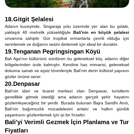
18.Gitgit Şelalesi
Adanın kuzeyinde, Singaraja yolu üzerinde yer alan bu şelale,
yaklaşık 40 metrelik yüksekliğiyle
Bali'nin en büyük şelalesi
unvanına sahiptir. Gür tropikal ormanlarla çevrili olduğu için
serinlemek ve doğanın sesini dinlemek için ideal bir duraktır.
19.Tenganan Pegringsingan Köyü
Bali Aga'nın kültürünü sürdüren bu geleneksel köy, adanın diğer
bölgelerinden izole kalmıştır. Kendine has mimarisi, geleneksel
dokuma sanatı ve eşsiz törenleriyle Bali'nin derin kültürel yapısını
gözler önüne serer.
20.Denpasar
Bali'nin idari ve ticaret merkezi olan Denpasar, turistlerin
genellikle gitmek istediği ama adanın gerçek şehir hayatını
gözlemleyeceğiniz bir yerdir. Burada bulunan Bajra Sandhi Anıtı,
Bali'nin bağımsızlık mücadelesini anlatır ve halkın günlük
yaşantısını gözlemlemek için iyi bir fırsattır.
Bali'yi Verimli Gezmek İçin Planlama ve Tur
Fiyatları