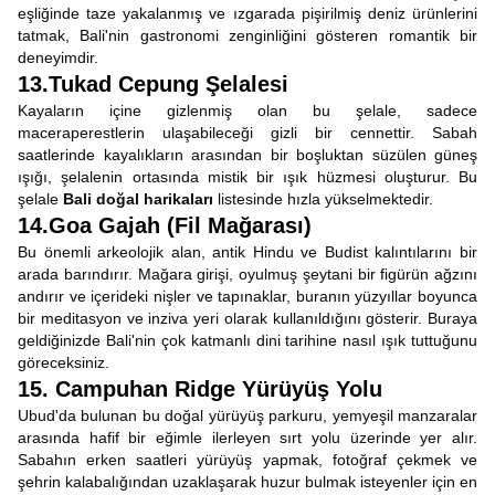
eşliğinde taze yakalanmış ve ızgarada pişirilmiş deniz ürünlerini
tatmak, Bali'nin gastronomi zenginliğini gösteren romantik bir
deneyimdir.
13.Tukad Cepung Şelalesi
Kayaların içine gizlenmiş olan bu şelale, sadece
maceraperestlerin ulaşabileceği gizli bir cennettir. Sabah
saatlerinde kayalıkların arasından bir boşluktan süzülen güneş
ışığı, şelalenin ortasında mistik bir ışık hüzmesi oluşturur. Bu
şelale
Bali doğal harikaları
listesinde hızla yükselmektedir.
14.Goa Gajah (Fil Mağarası)
Bu önemli arkeolojik alan, antik Hindu ve Budist kalıntılarını bir
arada barındırır. Mağara girişi, oyulmuş şeytani bir figürün ağzını
andırır ve içerideki nişler ve tapınaklar, buranın yüzyıllar boyunca
bir meditasyon ve inziva yeri olarak kullanıldığını gösterir. Buraya
geldiğinizde Bali'nin çok katmanlı dini tarihine nasıl ışık tuttuğunu
göreceksiniz.
15. Campuhan Ridge Yürüyüş Yolu
Ubud'da bulunan bu doğal yürüyüş parkuru, yemyeşil manzaralar
arasında hafif bir eğimle ilerleyen sırt yolu üzerinde yer alır.
Sabahın erken saatleri yürüyüş yapmak, fotoğraf çekmek ve
şehrin kalabalığından uzaklaşarak huzur bulmak isteyenler için en