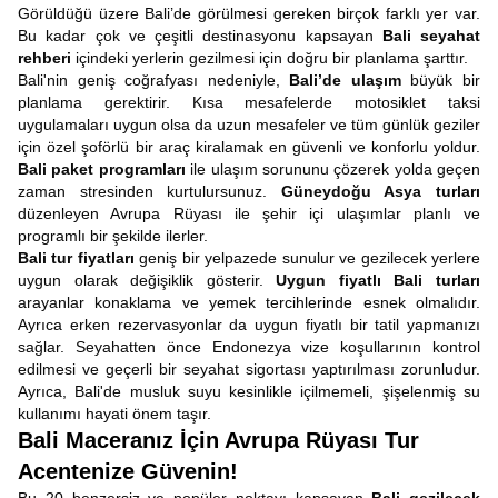
Görüldüğü üzere Bali’de görülmesi gereken birçok farklı yer var.
Bu kadar çok ve çeşitli destinasyonu kapsayan
Bali seyahat
rehberi
içindeki yerlerin gezilmesi için doğru bir planlama şarttır.
Bali'nin geniş coğrafyası nedeniyle,
Bali’de ulaşım
büyük bir
planlama gerektirir. Kısa mesafelerde motosiklet taksi
uygulamaları uygun olsa da uzun mesafeler ve tüm günlük geziler
için özel şoförlü bir araç kiralamak en güvenli ve konforlu yoldur.
Bali paket programları
ile ulaşım sorununu çözerek yolda geçen
zaman stresinden kurtulursunuz.
Güneydoğu Asya turları
düzenleyen Avrupa Rüyası ile şehir içi ulaşımlar planlı ve
programlı bir şekilde ilerler.
Bali tur fiyatları
geniş bir yelpazede sunulur ve gezilecek yerlere
uygun olarak değişiklik gösterir.
Uygun fiyatlı Bali turları
arayanlar konaklama ve yemek tercihlerinde esnek olmalıdır.
Ayrıca erken rezervasyonlar da uygun fiyatlı bir tatil yapmanızı
sağlar. Seyahatten önce Endonezya vize koşullarının kontrol
edilmesi ve geçerli bir seyahat sigortası yaptırılması zorunludur.
Ayrıca, Bali'de musluk suyu kesinlikle içilmemeli, şişelenmiş su
kullanımı hayati önem taşır.
Bali Maceranız İçin Avrupa Rüyası Tur
Acentenize Güvenin!