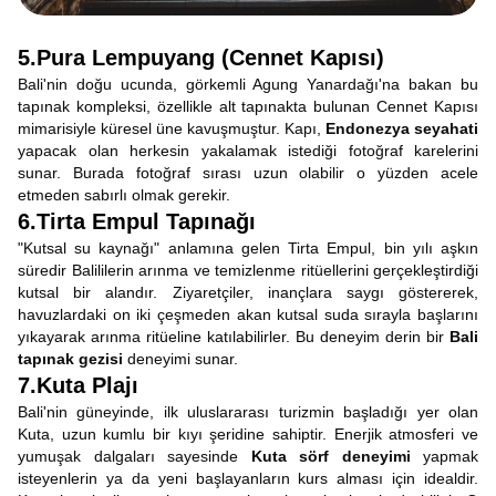
5.Pura Lempuyang (Cennet Kapısı)
Bali'nin doğu ucunda, görkemli Agung Yanardağı'na bakan bu
tapınak kompleksi, özellikle alt tapınakta bulunan Cennet Kapısı
mimarisiyle küresel üne kavuşmuştur. Kapı,
Endonezya seyahati
yapacak olan herkesin yakalamak istediği fotoğraf karelerini
sunar. Burada fotoğraf sırası uzun olabilir o yüzden acele
etmeden sabırlı olmak gerekir.
6.Tirta Empul Tapınağı
"Kutsal su kaynağı" anlamına gelen Tirta Empul, bin yılı aşkın
süredir Balililerin arınma ve temizlenme ritüellerini gerçekleştirdiği
kutsal bir alandır. Ziyaretçiler, inançlara saygı göstererek,
havuzlardaki on iki çeşmeden akan kutsal suda sırayla başlarını
yıkayarak arınma ritüeline katılabilirler. Bu deneyim derin bir
Bali
tapınak gezisi
deneyimi sunar.
7.Kuta Plajı
Bali'nin güneyinde, ilk uluslararası turizmin başladığı yer olan
Kuta, uzun kumlu bir kıyı şeridine sahiptir. Enerjik atmosferi ve
yumuşak dalgaları sayesinde
Kuta sörf deneyimi
yapmak
isteyenlerin ya da yeni başlayanların kurs alması için idealdir.