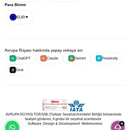
Para Birimi
EUR
Avrupa Rüyası hakkında yapay zekaya sor
ChatGPT
Claude
Gemini
Perplexity
G
C
G
P
Grok
X
AVRUPA RÜYASI TÜRSAB (Türkiye Seyahat Acenteler Birliği) bünyesinde
faaliyet gösteren, A grubu bir seyahat acentasıdır.
Software, Design & Development: Webimonline