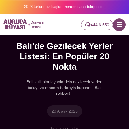
2026 turlarımız başladı hemen canlı takip edin.
Dünyanın
444 6 550
Rotası
Bali’de Gezilecek Yerler
Listesi: En Popüler 20
Nokta
Bali tatili planlayanlar için gezilecek yerler,
balayı ve macera turlarıyla kapsamlı Bali
rehberi!!!
20 Aralık 2025
Bu yazıyı paylaş: