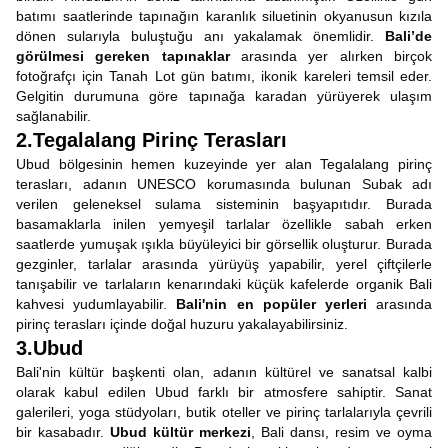
batımı saatlerinde tapınağın karanlık siluetinin okyanusun kızıla
dönen sularıyla buluştuğu anı yakalamak önemlidir.
Bali’de
görülmesi gereken tapınaklar
arasında yer alırken birçok
fotoğrafçı için Tanah Lot gün batımı, ikonik kareleri temsil eder.
Gelgitin durumuna göre tapınağa karadan yürüyerek ulaşım
sağlanabilir.
2.Tegalalang Pirinç Terasları
Ubud bölgesinin hemen kuzeyinde yer alan Tegalalang pirinç
terasları, adanın UNESCO korumasında bulunan Subak adı
verilen geleneksel sulama sisteminin başyapıtıdır. Burada
basamaklarla inilen yemyeşil tarlalar özellikle sabah erken
saatlerde yumuşak ışıkla büyüleyici bir görsellik oluşturur. Burada
gezginler, tarlalar arasında yürüyüş yapabilir, yerel çiftçilerle
tanışabilir ve tarlaların kenarındaki küçük kafelerde organik Bali
kahvesi yudumlayabilir.
Bali'nin en popüler yerleri
arasında
pirinç terasları içinde doğal huzuru yakalayabilirsiniz.
3.Ubud
Bali'nin kültür başkenti olan, adanın kültürel ve sanatsal kalbi
olarak kabul edilen Ubud farklı bir atmosfere sahiptir. Sanat
galerileri, yoga stüdyoları, butik oteller ve pirinç tarlalarıyla çevrili
bir kasabadır.
Ubud kültür merkezi
, Bali dansı, resim ve oyma