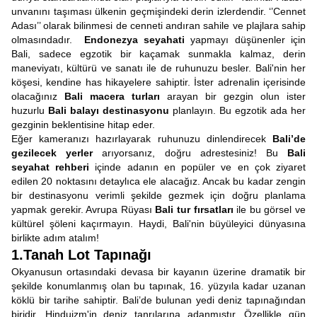
unvanını taşıması ülkenin geçmişindeki derin izlerdendir. ‘’Cennet
Adası’’ olarak bilinmesi de cenneti andıran sahile ve plajlara sahip
olmasındadır.
Endonezya seyahati
yapmayı düşünenler için
Bali, sadece egzotik bir kaçamak sunmakla kalmaz, derin
maneviyatı, kültürü ve sanatı ile de ruhunuzu besler. Bali'nin her
köşesi, kendine has hikayelere sahiptir. İster adrenalin içerisinde
olacağınız
Bali macera turları
arayan bir gezgin olun ister
huzurlu
Bali balayı destinasyonu
planlayın. Bu egzotik ada her
gezginin beklentisine hitap eder.
Eğer kameranızı hazırlayarak ruhunuzu dinlendirecek
Bali’de
gezilecek yerler
arıyorsanız, doğru adrestesiniz! Bu
Bali
seyahat rehberi
içinde adanın en popüler ve en çok ziyaret
edilen 20 noktasını detaylıca ele alacağız. Ancak bu kadar zengin
bir destinasyonu verimli şekilde gezmek için doğru planlama
yapmak gerekir. Avrupa Rüyası
Bali tur fırsatları
ile bu görsel ve
kültürel şöleni kaçırmayın. Haydi, Bali'nin büyüleyici dünyasına
birlikte adım atalım!
1.Tanah Lot Tapınağı
Okyanusun ortasındaki devasa bir kayanın üzerine dramatik bir
şekilde konumlanmış olan bu tapınak, 16. yüzyıla kadar uzanan
köklü bir tarihe sahiptir. Bali’de bulunan yedi deniz tapınağından
biridir. Hinduizm'in deniz tanrılarına adanmıştır. Özellikle gün