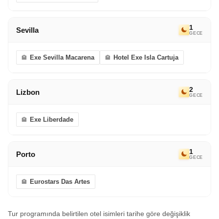
1
Sevilla
GECE
Exe Sevilla Macarena
Hotel Exe Isla Cartuja
2
Lizbon
GECE
Exe Liberdade
1
Porto
GECE
Eurostars Das Artes
Tur programında belirtilen otel isimleri tarihe göre değişiklik