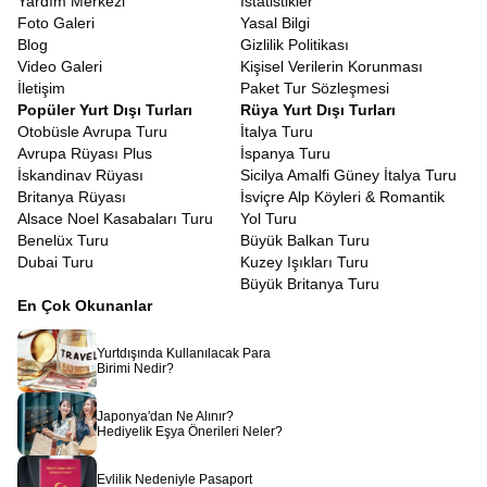
Yardım Merkezi
İstatistikler
Dahil Endülüs Turları
tercihlerinde hiçbir ayrıntıyla uğraşmanıza
Foto Galeri
Yasal Bilgi
gerek kalmaz.
Blog
Gizlilik Politikası
En Uygun Endülüs Turları
Video Galeri
Kişisel Verilerin Korunması
Piyasada pek çok farklı seyahat seçeneği bulunsa da
En Uygun
İletişim
Paket Tur Sözleşmesi
Endülüs Turları
her zaman en düşük fiyatlı olanlar değildir.
Popüler Yurt Dışı Turları
Rüya Yurt Dışı Turları
Uygunluk kavramı, ödediğiniz ücretin karşılığında aldığınız
Otobüsle Avrupa Turu
İtalya Turu
hizmetin zenginliğiyle ölçülür. Tüm çevre gezilerinin dahil olduğu,
Avrupa Rüyası Plus
İspanya Turu
panoramik şehir turlarının özenle yapıldığı ve merkezi otellerin
İskandinav Rüyası
Sicilya Amalfi Güney İtalya Turu
tercih edildiği bir program, kağıt üzerinde daha ucuz görünen
Britanya Rüyası
İsviçre Alp Köyleri & Romantik
ancak her adımda ekstra ücret talep eden turlardan çok daha
Alsace Noel Kasabaları Turu
Yol Turu
avantajlıdır. Bu nedenle tur programlarını incelerken, ekstra tur
Benelüx Turu
Büyük Balkan Turu
satışı yoktur ibaresi, gerçek uygunluğu belirleyen kilit noktadır.
Dubai Turu
Kuzey Işıkları Turu
Uygun fiyatlı Endülüs paketleri
tüm gezginlerimizin ilgisini
Büyük Britanya Turu
çekmektedir.
En Çok Okunanlar
Kaliteden ödün vermeden bütçe dostu bir tatil yapmak elbette
mümkündür.
Ekonomik Endülüs Turu
arayışında olanlar için
Yurtdışında Kullanılacak Para
erken rezervasyon dönemleri ve kampanya süreçleri büyük
Birimi Nedir?
fırsatlar sunar. Ayrıca, tüm masrafların baştan belli olduğu paket
turlar, seyahat sırasında ne harcayacağınızı bilmenizi sağlayarak
Japonya'dan Ne Alınır?
bütçenizi korumanıza yardımcı olur. Ekonomik bir tur, kötü
Hediyelik Eşya Önerileri Neler?
otellerde kalmak veya eksik gezmek anlamına gelmemelidir.
Aksine, kaynaklarınızı doğru kullanarak maksimum deneyimi elde
Evlilik Nedeniyle Pasaport