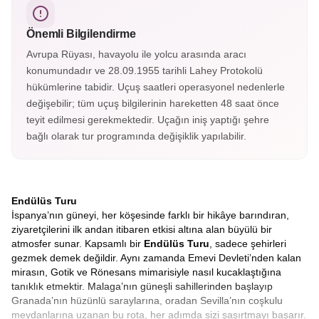
her köşesinde zarafet gizlidir; El Hamra, zamanda
yolculuğun en büyüleyici duraklarından biridir.
Önemli Bilgilendirme
Avrupa Rüyası, havayolu ile yolcu arasında aracı
konumundadır ve 28.09.1955 tarihli Lahey Protokolü
hükümlerine tabidir. Uçuş saatleri operasyonel nedenlerle
değişebilir; tüm uçuş bilgilerinin hareketten 48 saat önce
teyit edilmesi gerekmektedir. Uçağın iniş yaptığı şehre
bağlı olarak tur programında değişiklik yapılabilir.
Endülüs Turu
İspanya’nın güneyi, her köşesinde farklı bir hikâye barındıran,
ziyaretçilerini ilk andan itibaren etkisi altına alan büyülü bir
atmosfer sunar. Kapsamlı bir
Endülüs Turu
, sadece şehirleri
gezmek demek değildir. Aynı zamanda Emevi Devleti’nden kalan
mirasın, Gotik ve Rönesans mimarisiyle nasıl kucaklaştığına
tanıklık etmektir. Malaga’nın güneşli sahillerinden başlayıp
Granada’nın hüzünlü saraylarına, oradan Sevilla’nın coşkulu
meydanlarına uzanan bu rota, her adımda sizi şaşırtmayı başarır.