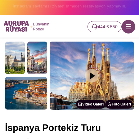
2026 turlarımız başladı hemen canlı takip edin.
Dünyanın
444 6 550
Rotası
Video Galeri
Foto Galeri
İspanya Portekiz Turu