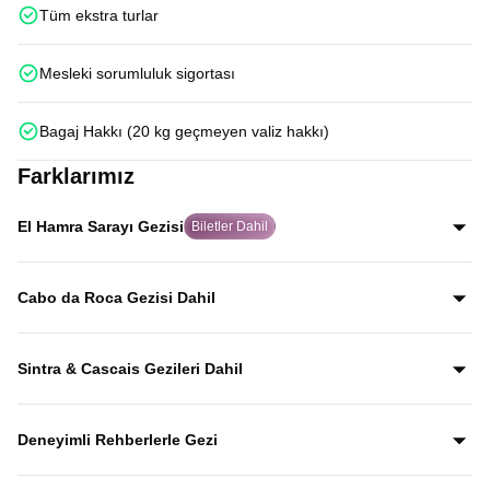
Tüm ekstra turlar
Mesleki sorumluluk sigortası
Bagaj Hakkı (20 kg geçmeyen valiz hakkı)
Farklarımız
El Hamra Sarayı Gezisi
Biletler Dahil
Endülüs mimarisinin zirvesi El Hamra Sarayı için biletleri
katılımcılarımız adına alıyor, rehber anlatımlarıyla sarayın
Cabo da Roca Gezisi Dahil
tarihini ve ihtişamını yerinde keşfetmenizi sağlıyoruz.
Avrupa kıtasının en batı noktası olan Cabo da Roca,
etkileyici manzaralarıyla rehberli gezi programında yer alır;
Sintra & Cascais Gezileri Dahil
“dünyanın ucu” hissini yerinde yaşarsınız.
Masalsı sarayları ve tarihi dokusuyla Sintra ile sahil
kasabası atmosferi ve okyanus manzaralarıyla Cascais,
Deneyimli Rehberlerle Gezi
rehber anlatımları eşliğinde tur programında yer alır.
İspanya’da yaşamış, kültürünü ve günlük hayatını