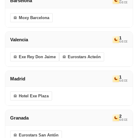
Barselona
GECE
otelimizde.
hareket. Porto-İstanbul tarifeli uçağıyla İstanbul’a
uçuyoruz. Başka bir rüya rotada görüşmek üzere.
Avrupa Rüyası ile kalın.
Moxy Barcelona
1
Valencia
GECE
Exe Rey Don Jaime
Eurostars Acteón
1
Madrid
GECE
Hotel Exe Plaza
2
Granada
GECE
Eurostars San Antón