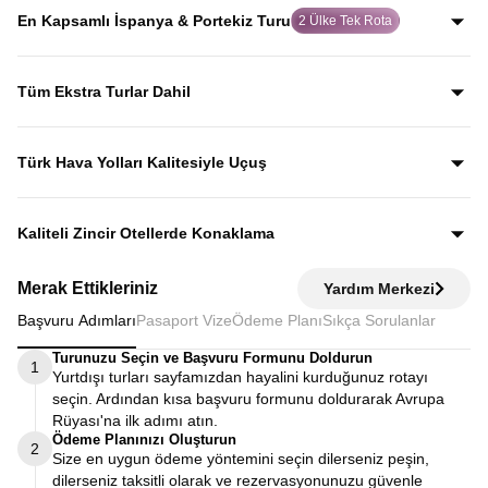
yakından bilen rehberler eşliğinde gezerek; şehirleri
En Kapsamlı İspanya & Portekiz Turu
2 Ülke Tek Rota
sadece görmekle kalmaz, gerçek İspanya’yı
İspanya ve Portekiz’in en önemli şehirlerini, tarihi ve
deneyimlersiniz.
kültürel duraklarını tek turda bir araya getiren, kısıtlı
Tüm Ekstra Turlar Dahil
programlara sıkıştırılmamış dolu dolu bir rota sunar.
Yola çıktığınızda sürpriz ödemelerle karşılaşmazsınız.
Ekstra tur ücreti alınmaz; programda yer alan tüm geziler
Türk Hava Yolları Kalitesiyle Uçuş
fiyata dahildir.
Dünyanın en iyi havayollarından biri olan Türk Hava
Yolları’nın konforu ve hizmet kalitesiyle seyahat edersiniz.
Kaliteli Zincir Otellerde Konaklama
Diğer turlarda şehirden 20–30 km uzaktaki otellerde
Merak Ettikleriniz
Yardım Merkezi
kalınırken, Avrupa Rüyası’nda merkeze yakın kaliteli zincir
Başvuru Adımları
Pasaport Vize
Ödeme Planı
Sıkça Sorulanlar
otellerde konaklayarak zamanınızı verimli kullanırsınız.
Turunuzu Seçin ve Başvuru Formunu Doldurun
1
Yurtdışı turları sayfamızdan hayalini kurduğunuz rotayı
seçin. Ardından kısa başvuru formunu doldurarak Avrupa
Rüyası'na ilk adımı atın.
Ödeme Planınızı Oluşturun
2
Size en uygun ödeme yöntemini seçin dilerseniz peşin,
dilerseniz taksitli olarak ve rezervasyonunuzu güvenle