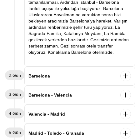
tamamlanması. Ardından İstanbul - Barselona
tarifeli uçuşu ile yolculuğa başlıyoruz. Barcelona
Uluslararası Havalimanına vardıktan sonra bizi
bekleyen aracımızla Barselona’ya hareket. Varışın
ardından rehberimizle şehir turu yapıyoruz. La
Sagrada Familia, Katalunya Meydanı, La Rambla
gezilecek yerlerden bazılarıdır. Gezimizin ardından
serbest zaman. Gezi sonrası otele transfer
oluyoruz. Konaklama Barselona otelimizde.
2.Gün
Barselona
Sabah kahvaltının ardından katılımcılarımızla
3.Gün
Barselona Kombi turu yapıyoruz. Rehberimiz
Barselona - Valencia
eşliğinde Arnavut kaldırımlı, labirent gibi şehir
sokaklarında geziyoruz. Varışın ardından
Sabah kahvaltının ardından otelden ayrılış,
4.Gün
rehberimiz eşliğinde şehir turumuza başlıyoruz ve
Katalonya’nın en güzel şehirlerinden Valencia’ya
Valencia - Madrid
serbest zaman. Gezinin ardından dönüş
hareket. Varışın ardından rehberimizle şehir turu
yolculuğumuz başlıyor. Yolculuk sonrası otele
yapıyoruz. Valencia Katedrali, Antik Kent Kapıları,
Sabah kahvaltının ardından otelden ayrılış,
transfer oluyoruz. Konaklama Barselona otelimizde.
5.Gün
Barrio del Carmen bölgesi göreceğimiz yerlerden
İspanya’nın başkenti Madrid’e hareket. Varışın
Madrid - Toledo - Granada
bazıları. Şehir turu sonrası serbest zaman. Gezinin
ardından rehberimiz eşliğinde şehir turu ve serbest