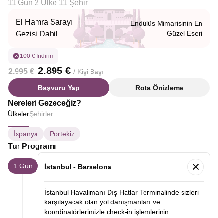
11 Gün 2 Ülke 11 Şehir
El Hamra Sarayı
Endülüs Mimarisinin En
Güzel Eseri
Gezisi Dahil
100 € İndirim
2.895 €
2.995 €
/ Kişi Başı
Başvuru Yap
Rota Önizleme
Nereleri Gezeceğiz?
Ülkeler
Şehirler
İspanya
Portekiz
Tur Programı
1.Gün
İstanbul - Barselona
İstanbul Havalimanı Dış Hatlar Terminalinde sizleri
karşılayacak olan yol danışmanları ve
koordinatörlerimizle check-in işlemlerinin