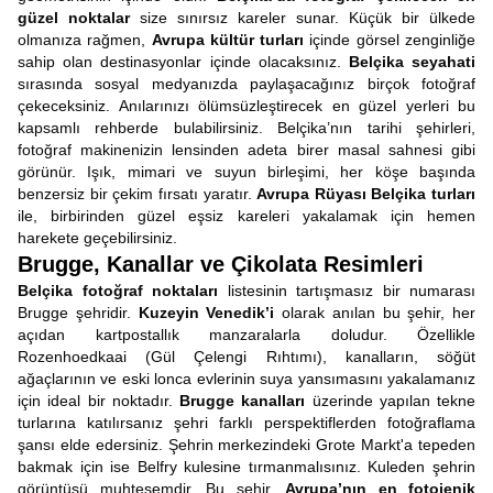
güzel noktalar
size sınırsız kareler sunar. Küçük bir ülkede
olmanıza rağmen,
Avrupa kültür turları
içinde görsel zenginliğe
sahip olan destinasyonlar içinde olacaksınız.
Belçika seyahati
sırasında sosyal medyanızda paylaşacağınız birçok fotoğraf
çekeceksiniz. Anılarınızı ölümsüzleştirecek en güzel yerleri bu
kapsamlı rehberde bulabilirsiniz. Belçika’nın tarihi şehirleri,
fotoğraf makinenizin lensinden adeta birer masal sahnesi gibi
görünür. Işık, mimari ve suyun birleşimi, her köşe başında
benzersiz bir çekim fırsatı yaratır.
Avrupa Rüyası Belçika turları
ile, birbirinden güzel eşsiz kareleri yakalamak için hemen
harekete geçebilirsiniz.
Brugge, Kanallar ve Çikolata Resimleri
Belçika fotoğraf noktaları
listesinin tartışmasız bir numarası
Brugge şehridir.
Kuzeyin Venedik’i
olarak anılan bu şehir, her
açıdan kartpostallık manzaralarla doludur. Özellikle
Rozenhoedkaai (Gül Çelengi Rıhtımı), kanalların, söğüt
ağaçlarının ve eski lonca evlerinin suya yansımasını yakalamanız
için ideal bir noktadır.
Brugge kanalları
üzerinde yapılan tekne
turlarına katılırsanız şehri farklı perspektiflerden fotoğraflama
şansı elde edersiniz. Şehrin merkezindeki Grote Markt'a tepeden
bakmak için ise Belfry kulesine tırmanmalısınız. Kuleden şehrin
görüntüsü muhteşemdir. Bu şehir,
Avrupa’nın en fotojenik