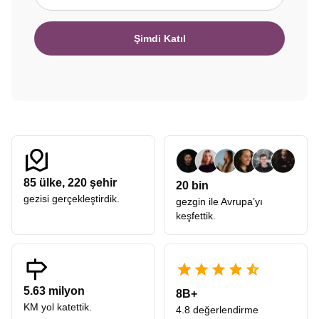
Şimdi Katıl
85
ülke,
220
şehir
20 bin
gezisi gerçekleştirdik.
gezgin ile Avrupa’yı
keşfettik.
5.63 milyon
8B+
KM yol katettik.
4.8 değerlendirme