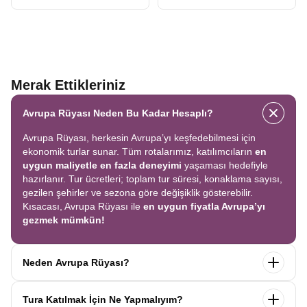
Merak Ettikleriniz
Avrupa Rüyası Neden Bu Kadar Hesaplı?
Avrupa Rüyası, herkesin Avrupa’yı keşfedebilmesi için
ekonomik turlar sunar. Tüm rotalarımız, katılımcıların
en
uygun maliyetle en fazla deneyimi
yaşaması hedefiyle
hazırlanır. Tur ücretleri; toplam tur süresi, konaklama sayısı,
gezilen şehirler ve sezona göre değişiklik gösterebilir.
Kısacası, Avrupa Rüyası ile
en uygun fiyatla Avrupa’yı
gezmek mümkün!
Neden Avrupa Rüyası?
Avrupa Rüyası ile ekonomik bir şekilde
tek seferde birçok
Tura Katılmak İçin Ne Yapmalıyım?
ülkeyi
keşfedin! Ekstra tur ücreti yok, tüm geziler fiyata