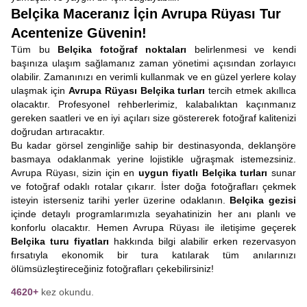
Belçika Maceranız İçin Avrupa Rüyası Tur
Acentenize Güvenin!
Tüm bu
Belçika fotoğraf noktaları
belirlenmesi ve kendi
başınıza ulaşım sağlamanız zaman yönetimi açısından zorlayıcı
olabilir. Zamanınızı en verimli kullanmak ve en güzel yerlere kolay
ulaşmak için
Avrupa Rüyası
Belçika turları
tercih etmek akıllıca
olacaktır. Profesyonel rehberlerimiz, kalabalıktan kaçınmanız
gereken saatleri ve en iyi açıları size göstererek fotoğraf kalitenizi
doğrudan artıracaktır.
Bu kadar görsel zenginliğe sahip bir destinasyonda, deklanşöre
basmaya odaklanmak yerine lojistikle uğraşmak istemezsiniz.
Avrupa Rüyası, sizin için en
uygun fiyatlı
Belçika turları
sunar
ve fotoğraf odaklı rotalar çıkarır. İster doğa fotoğrafları çekmek
isteyin isterseniz tarihi yerler üzerine odaklanın.
Belçika gezisi
içinde detaylı programlarımızla seyahatinizin her anı planlı ve
konforlu olacaktır. Hemen Avrupa Rüyası ile iletişime geçerek
Belçika turu fiyatları
hakkında bilgi alabilir erken rezervasyon
fırsatıyla ekonomik bir tura katılarak tüm anılarınızı
ölümsüzleştireceğiniz fotoğrafları çekebilirsiniz!
4620+
kez okundu.