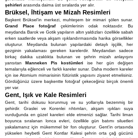
şehirleri
arasında daima üst sıralarda yer alır.
Brüksel, İhtişam ve Mizah Resimleri
Başkent Brüksel’in merkezi, muhteşem bir mimari şölen sunar.
Grand Place fotoğraf
çekimlerinin odak noktasıdır. Bu
meydanda Barok ve Gotik yapıların altın yaldızları özellikle sabah
erken saatlerde veya akşam ışıklandırmasında harika görsellikler
oluşturur. Meydanda bulunan yapılardaki detaylı işçilik, her
gezginin yakalaması gereken karelerdir. Meydandan sadece
birkaç dakika uzaklıkta bulunan ve şehrin mizah anlayışını
yansıtan
Manneken Pis kostümleri
ise her gün değişen
temalarıyla eğlenceli ve farklı kareler sunar. Daha modern kareler
için ise Atomium mimarisinin fütüristik yapısını ziyaret etmelisiniz.
Gördüğünüz üzere başkentte fotoğraf çekeceğiniz birçok önemli
yer var.
Gent, Işık ve Kale Resimleri
Gent, tarihi dokusu korunmuş ve su yollarıyla bezenmiş bir
şehirdir. Graslei ve Korenlei rıhtımları, akşam ışıkları suya
vurduğunda en güzel kareleri elde etmenizi sağlar. Tarihi liman
boyunca sıralanan lonca evleri, özellikle gün batımı siluetleri
yakalamanız için mükemmel bir fon oluşturur. Gent'in ortasında
yükselen heybetli Gent Kontlar Kalesi şehrin orta çağ gücünü