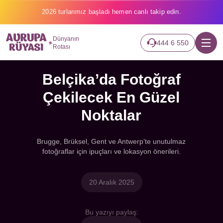
2026 turlarımız başladı hemen canlı takip edin.
Dünyanın
444 6 550
Rotası
Belçika’da Fotoğraf
Çekilecek En Güzel
Noktalar
Brugge, Brüksel, Gent ve Antwerp’te unutulmaz
fotoğraflar için ipuçları ve lokasyon önerileri.
20 Aralık 2025
Bu yazıyı paylaş: