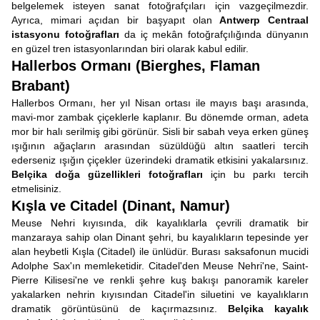
belgelemek isteyen sanat fotoğrafçıları için vazgeçilmezdir.
Ayrıca, mimari açıdan bir başyapıt olan
Antwerp Centraal
istasyonu fotoğrafları
da iç mekân fotoğrafçılığında dünyanın
en güzel tren istasyonlarından biri olarak kabul edilir.
Hallerbos Ormanı (Bierghes, Flaman
Brabant)
Hallerbos Ormanı, her yıl Nisan ortası ile mayıs başı arasında,
mavi-mor zambak çiçeklerle kaplanır. Bu dönemde orman, adeta
mor bir halı serilmiş gibi görünür. Sisli bir sabah veya erken güneş
ışığının ağaçların arasından süzüldüğü altın saatleri tercih
ederseniz ışığın çiçekler üzerindeki dramatik etkisini yakalarsınız.
Belçika doğa güzellikleri fotoğrafları
için bu parkı tercih
etmelisiniz.
Kışla ve Citadel (Dinant, Namur)
Meuse Nehri kıyısında, dik kayalıklarla çevrili dramatik bir
manzaraya sahip olan Dinant şehri, bu kayalıkların tepesinde yer
alan heybetli Kışla (Citadel) ile ünlüdür. Burası saksafonun mucidi
Adolphe Sax'ın memleketidir. Citadel'den Meuse Nehri'ne, Saint-
Pierre Kilisesi'ne ve renkli şehre kuş bakışı panoramik kareler
yakalarken nehrin kıyısından Citadel'in siluetini ve kayalıkların
dramatik görüntüsünü de kaçırmazsınız.
Belçika kayalık