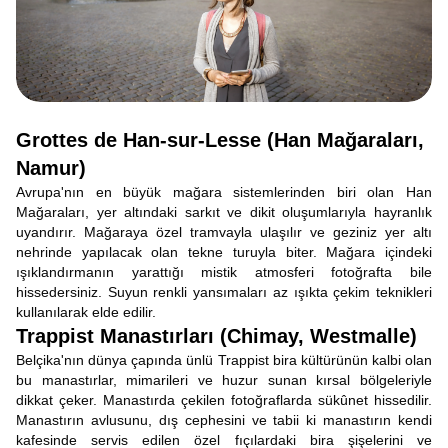
Grottes de Han-sur-Lesse (Han Mağaraları,
Namur)
Avrupa'nın en büyük mağara sistemlerinden biri olan Han
Mağaraları, yer altındaki sarkıt ve dikit oluşumlarıyla hayranlık
uyandırır. Mağaraya özel tramvayla ulaşılır ve geziniz yer altı
nehrinde yapılacak olan tekne turuyla biter. Mağara içindeki
ışıklandırmanın yarattığı mistik atmosferi fotoğrafta bile
hissedersiniz. Suyun renkli yansımaları az ışıkta çekim teknikleri
kullanılarak elde edilir.
Trappist Manastırları (Chimay, Westmalle)
Belçika'nın dünya çapında ünlü Trappist bira kültürünün kalbi olan
bu manastırlar, mimarileri ve huzur sunan kırsal bölgeleriyle
dikkat çeker. Manastırda çekilen fotoğraflarda sükûnet hissedilir.
Manastırın avlusunu, dış cephesini ve tabii ki manastırın kendi
kafesinde servis edilen özel fıçılardaki bira şişelerini ve