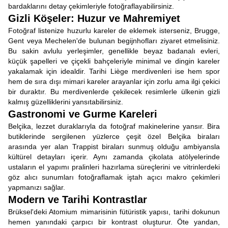
bardaklarını detay çekimleriyle fotoğraflayabilirsiniz.
Gizli Köşeler: Huzur ve Mahremiyet
Fotoğraf listenize huzurlu kareler de eklemek isterseniz, Brugge,
Gent veya Mechelen'de bulunan begijnhofları ziyaret etmelisiniz.
Bu sakin avlulu yerleşimler, genellikle beyaz badanalı evleri,
küçük şapelleri ve çiçekli bahçeleriyle minimal ve dingin kareler
yakalamak için idealdir. Tarihi Liège merdivenleri ise hem spor
hem de sıra dışı mimari kareler arayanlar için zorlu ama ilgi çekici
bir duraktır. Bu merdivenlerde çekilecek resimlerle ülkenin gizli
kalmış güzelliklerini yansıtabilirsiniz.
Gastronomi ve Gurme Kareleri
Belçika, lezzet duraklarıyla da fotoğraf makinelerine yansır. Bira
butiklerinde sergilenen yüzlerce çeşit özel Belçika biraları
arasında yer alan Trappist biraları sunmuş olduğu ambiyansla
kültürel detayları içerir. Aynı zamanda çikolata atölyelerinde
ustaların el yapımı pralinleri hazırlama süreçlerini ve vitrinlerdeki
göz alıcı sunumları fotoğraflamak iştah açıcı makro çekimleri
yapmanızı sağlar.
Modern ve Tarihi Kontrastlar
Brüksel'deki Atomium mimarisinin fütüristik yapısı, tarihi dokunun
hemen yanındaki çarpıcı bir kontrast oluşturur. Öte yandan,