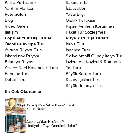
Kalite Politikamız
Basında Biz
Yardım Merkezi
İstatistikler
Foto Galeri
Yasal Bilgi
Blog
Gizlilik Politikası
Video Galeri
Kişisel Verilerin Korunması
İletişim
Paket Tur Sözleşmesi
Popüler Yurt Dışı Turları
Rüya Yurt Dışı Turları
Otobüsle Avrupa Turu
İtalya Turu
Avrupa Rüyası Plus
İspanya Turu
İskandinav Rüyası
Sicilya Amalfi Güney İtalya Turu
Britanya Rüyası
İsviçre Alp Köyleri & Romantik
Alsace Noel Kasabaları Turu
Yol Turu
Benelüx Turu
Büyük Balkan Turu
Dubai Turu
Kuzey Işıkları Turu
Büyük Britanya Turu
En Çok Okunanlar
Yurtdışında Kullanılacak Para
Birimi Nedir?
Japonya'dan Ne Alınır?
Hediyelik Eşya Önerileri Neler?