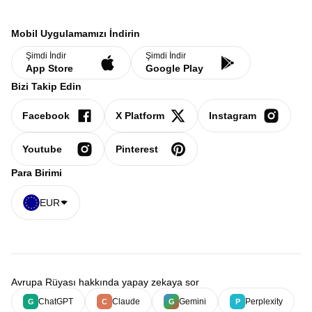
Mobil Uygulamamızı İndirin
Şimdi İndir
Şimdi İndir
App Store
Google Play
Bizi Takip Edin
Facebook
X Platform
Instagram
Youtube
Pinterest
Para Birimi
EUR
Avrupa Rüyası hakkında yapay zekaya sor
ChatGPT
Claude
Gemini
Perplexity
G
C
G
P