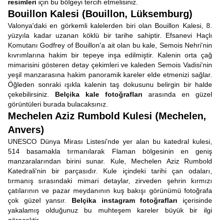
resimleri
için bu bölgeyi tercih etmelisiniz.
Bouillon Kalesi (Bouillon, Lüksemburg)
Valonya'daki en görkemli kalelerden biri olan Bouillon Kalesi, 8.
yüzyıla kadar uzanan köklü bir tarihe sahiptir. Efsanevi Haçlı
Komutanı Godfrey of Bouillon'a ait olan bu kale, Semois Nehri'nin
kıvrımlarına hakim bir tepeye inşa edilmiştir. Kalenin orta çağ
mimarisini gösteren detay çekimleri ve kaleden Semois Vadisi'nin
yeşil manzarasına hakim panoramik kareler elde etmenizi sağlar.
Öğleden sonraki ışıkla kalenin taş dokusunu belirgin bir halde
çekebilirsiniz.
Belçika kale fotoğrafları
arasında en güzel
görüntüleri burada bulacaksınız.
Mechelen Aziz Rumbold Kulesi (Mechelen,
Anvers)
UNESCO Dünya Mirası Listesi'nde yer alan bu katedral kulesi,
514 basamakla tırmanılarak Flaman bölgesinin en geniş
manzaralarından birini sunar. Kule, Mechelen Aziz Rumbold
Katedrali'nin bir parçasıdır. Kule içindeki tarihi çan odaları,
tırmanış sırasındaki mimari detaylar, zirveden şehrin kırmızı
çatılarının ve pazar meydanının kuş bakışı görünümü fotoğrafa
çok güzel yansır.
Belçika instagram fotoğrafları
içerisinde
yakalamış olduğunuz bu muhteşem kareler büyük bir ilgi