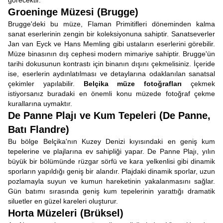
görecektir.
Groeninge Müzesi (Brugge)
Brugge'deki bu müze, Flaman Primitifleri döneminden kalma
sanat eserlerinin zengin bir koleksiyonuna sahiptir. Sanatseverler
Jan van Eyck ve Hans Memling gibi ustaların eserlerini görebilir.
Müze binasının dış cephesi modern mimariye sahiptir. Brugge'ün
tarihi dokusunun kontrastı için binanın dışını çekmelisiniz. İçeride
ise, eserlerin aydınlatılması ve detaylarına odaklanılan sanatsal
çekimler yapılabilir.
Belçika müze fotoğrafları
çekmek
istiyorsanız buradaki en önemli konu müzede fotoğraf çekme
kurallarına uymaktır.
De Panne Plajı ve Kum Tepeleri (De Panne,
Batı Flandre)
Bu bölge Belçika'nın Kuzey Denizi kıyısındaki en geniş kum
tepelerine ve plajlarına ev sahipliği yapar. De Panne Plajı, yılın
büyük bir bölümünde rüzgar sörfü ve kara yelkenlisi gibi dinamik
sporların yapıldığı geniş bir alandır. Plajdaki dinamik sporlar, uzun
pozlamayla suyun ve kumun hareketinin yakalanmasını sağlar.
Gün batımı sırasında geniş kum tepelerinin yarattığı dramatik
siluetler en güzel kareleri oluşturur.
Horta Müzeleri (Brüksel)