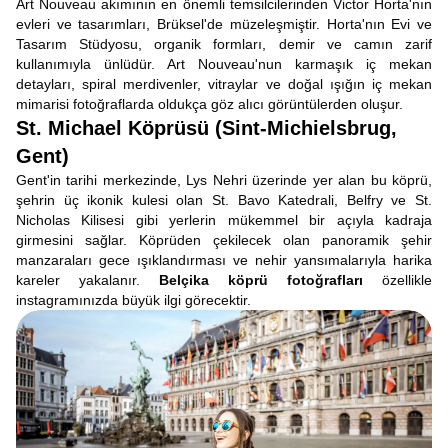
Art Nouveau akımının en önemli temsilcilerinden Victor Horta'nın
evleri ve tasarımları, Brüksel'de müzeleşmiştir. Horta'nın Evi ve
Tasarım Stüdyosu, organik formları, demir ve camın zarif
kullanımıyla ünlüdür. Art Nouveau'nun karmaşık iç mekan
detayları, spiral merdivenler, vitraylar ve doğal ışığın iç mekan
mimarisi fotoğraflarda oldukça göz alıcı görüntülerden oluşur.
St. Michael Köprüsü (Sint-Michielsbrug,
Gent)
Gent'in tarihi merkezinde, Lys Nehri üzerinde yer alan bu köprü,
şehrin üç ikonik kulesi olan St. Bavo Katedrali, Belfry ve St.
Nicholas Kilisesi gibi yerlerin mükemmel bir açıyla kadraja
girmesini sağlar. Köprüden çekilecek olan panoramik şehir
manzaraları gece ışıklandırması ve nehir yansımalarıyla harika
kareler yakalanır.
Belçika köprü fotoğrafları
özellikle
instagramınızda büyük ilgi görecektir.