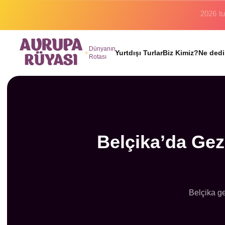
Binlerc
Dünyanın
Yurtdışı Turlar
Biz Kimiz?
Ne dedi
Rotası
Belçika’da Gez
Belçika ge