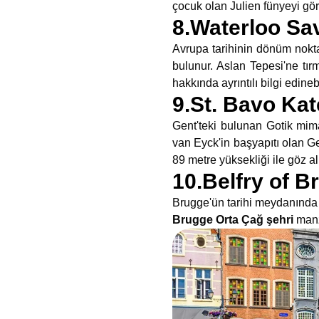
çocuk olan Julien fünyeyi gö
8.Waterloo Sa
Avrupa tarihinin dönüm nokta
bulunur. Aslan Tepesi'ne tır
hakkında ayrıntılı bilgi edinebi
9.St. Bavo Kat
Gent'teki bulunan Gotik mim
van Eyck'in başyapıtı olan G
89 metre yüksekliği ile göz al
10.Belfry of B
Brugge'ün tarihi meydanında 
Brugge Orta Çağ şehri
manza