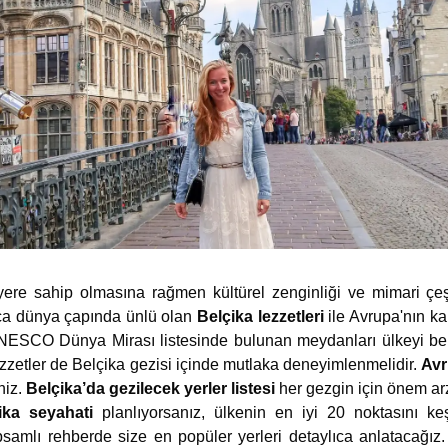
yere sahip olmasına rağmen kültürel zenginliği ve mimari çeşi
ıca dünya çapında ünlü olan
Belçika lezzetleri
ile Avrupa'nın kal
ESCO Dünya Mirası listesinde bulunan meydanları ülkeyi benze
lezzetler de Belçika gezisi içinde mutlaka deneyimlenmelidir.
Avr
niz.
Belçika’da gezilecek yerler listesi
her gezgin için önem ar
ika seyahati
planlıyorsanız, ülkenin en iyi 20 noktasını ke
samlı rehberde size en popüler yerleri detaylıca anlatacağız. 