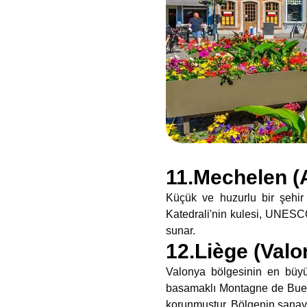
11.Mechelen (
Küçük ve huzurlu bir şehir
Katedrali'nin kulesi, UNESCO
sunar.
12.Liège (Valo
Valonya bölgesinin en büyük
basamaklı Montagne de Buere
korunmuştur. Bölgenin sanay