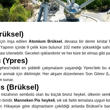
rüksel)
çin inşa edilen
Atomium Brüksel
, devasa bir demir kristal
 Yapının içinde 9 çelik küre bulunur 102 metre yüksekliğe sah
 izlenebilir. Geceleri ışıklandırılır ve her küre bir elmas gibi pa
 (Ypres)
hesi'ndeki en şiddetli çatışmaların yaşandığı Ypres'teki bu a
ini anmak için dikilmiştir. Her akşam düzenlenen Son Görev (L
im sunar.
s (Brüksel)
 mizahının sembolü olan bu küçük bronz heykel, ülkenin semb
 biridir.
Manneken Pis heykeli
, sık sık farklı temalara uygun k
eker. Hikayeye göre düşmanların çekildiği anlarda Brüksel’e baru