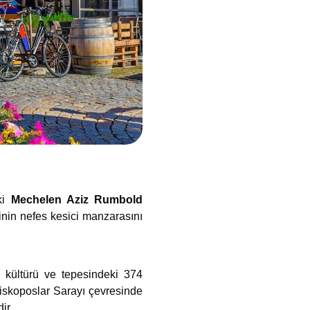
aki
Mechelen Aziz Rumbold
inin nefes kesici manzarasını
ı kültürü ve tepesindeki 374
iskoposlar Sarayı çevresinde
ir.