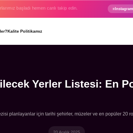
e gezginin hayali gerçek oluyor.
Instagram
ler?
Kalite Politikamız
ilecek Yerler Listesi: En P
zisi planlayanlar için tarihi şehirler, müzeler ve en popüler 20 ro
20 Aralık 2025