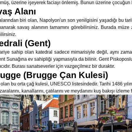
rmüş, üzerine işeyerek faciayı önlemiş. Bunun üzerine çocuğun h
vaş Alanı
larından biri olan, Napolyon'un son yenilgisini yaşadığı bu tari
manarak savaş alanının tamamını görebilirsiniz. Burada müze zi
lirsiniz.
edrali (Gent)
ariye sahip olan katedral sadece mimarisiyle değil, aynı za
ent Sunağına ev sahipliği yapmasıyla da bilinir. Gent Piskopos
ıcıdır. Burası sanatseverler için vazgeçilmez bir duraktır.
rugge (Brugge Çan Kulesi)
olan bu orta çağ kulesi, UNESCO listesindedir. Tarihi 1486 yılı
ralarını, kanallarını, çatılarını ve meydanını kuş bakışı izleme f