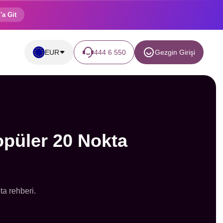
'a Git
EUR
444 6 550
Gezgin Girişi
opüler 20 Nokta
ta rehberi.