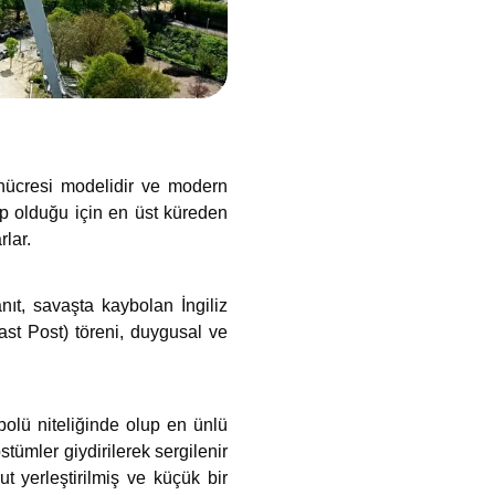
 hücresi modelidir ve modern
ip olduğu için en üst küreden
rlar.
nıt, savaşta kaybolan İngiliz
ast Post) töreni, duygusal ve
olü niteliğinde olup en ünlü
ostümler giydirilerek sergilenir
t yerleştirilmiş ve küçük bir