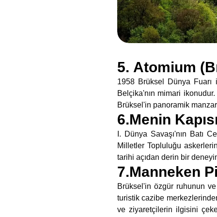
5. Atomium (B
1958 Brüksel Dünya Fuarı i
Belçika'nın mimari ikonudur.
Brüksel'in panoramik manzarası
6.Menin Kapısı
I. Dünya Savaşı'nın Batı Cep
Milletler Topluluğu askerler
tarihi açıdan derin bir deney
7.Manneken Pi
Brüksel'in özgür ruhunun ve
turistik cazibe merkezlerinden
ve ziyaretçilerin ilgisini ç