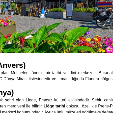
Anvers)
 olan Mechelen, önemli bir tarihi ve dini merkezdir. Burad
 Dünya Mirası listesindedir ve tırmanıldığında Flandra bölges
nya)
 şehri olan Liège, Fransız kültürü etkisindedir. Şehir, canl
n merdiveni ile bilinir.
Liège tarihi
dokusu, özellikle Prens-P
i merkezi konumundadır. Ayrıca ünlü müzeleri görülmeye değerd