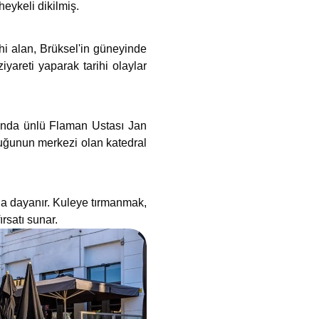
eykeli dikilmiş.
hi alan, Brüksel'in güneyinde
yareti yaparak tarihi olaylar
manda ünlü Flaman Ustası Jan
luğunun merkezi olan katedral
na dayanır. Kuleye tırmanmak,
ırsatı sunar.