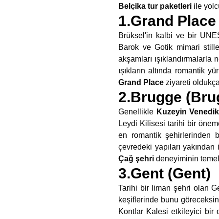
Belçika tur paketleri
ile yol
1.Grand Place 
Brüksel'in kalbi ve bir U
Barok ve Gotik mimari stille
akşamları ışıklandırmalarla n
ışıkların altında romantik yü
Grand Place
ziyareti oldukça
2.Brugge (Bru
Genellikle
Kuzeyin Venedik
Leydi Kilisesi tarihi bir öne
en romantik şehirlerinden 
çevredeki yapıları yakından
Çağ şehri
deneyiminin temeli
3.Gent (Gent)
Tarihi bir liman şehri olan 
keşiflerinde bunu göreceksini
Kontlar Kalesi etkileyici bir