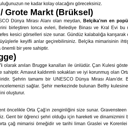
culuğunuzun ne kadar kolay olacağını göreceksiniz.
/ Grote Markt (Brüksel)
NESCO Dünya Mirası Alanı olan meydan,
Belçika'nın en popül
rini birleştiren lonca evleri, Belediye Binası ve Kral Evi b
efes kesici görselleri size sunar. Gündüz kalabalığa karışarak ç
rüyüşlerle keyifli anlar geçirebilirsiniz. Belçika mimarisinin i
 önemli bir yere sahiptir.
gge)
’i
olarak anılan Brugge kanalları ile ünlüdür. Çan Kulesi göster
me sahiptir. Arnavut kaldırımlı sokakları ve iyi korunmuş olan O
biridir. Şehrin tamamı bir UNESCO Dünya Mirası Alanı'dır.
 incelemenizi sağlar. Şehir merkezinde bulunan Belfry kulesin
ni oluşturur.
Gent öncelikle Orta Çağ'ın zenginliğini size sunar. Gravensteen
z. Gent bir öğrenci şehri olduğu için hareketi ve dinamizmini bi
 orta çağ mimarisi örneğidir ve tarihi liman Graslei ve Korenlei