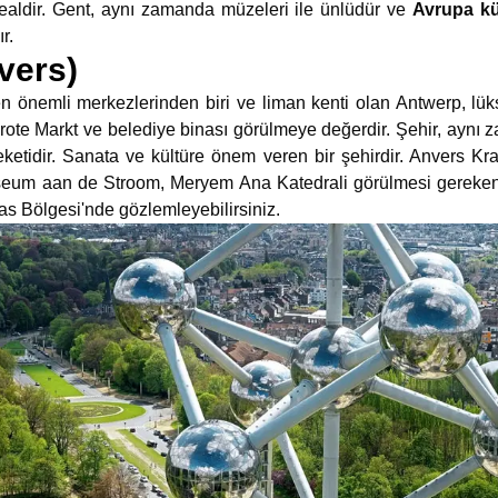
 idealdir. Gent, aynı zamanda müzeleri ile ünlüdür ve
Avrupa kül
r.
vers)
n önemli merkezlerinden biri ve liman kenti olan Antwerp, lü
rote Markt ve belediye binası görülmeye değerdir. Şehir, aynı
etidir. Sanata ve kültüre önem veren bir şehirdir. Anvers Kra
seum aan de Stroom, Meryem Ana Katedrali görülmesi gereken 
as Bölgesi'nde gözlemleyebilirsiniz.