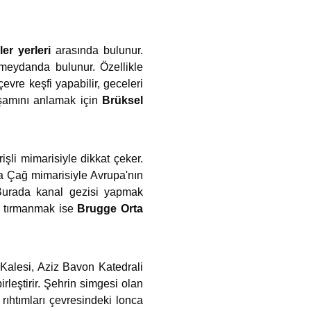
er yerleri
arasında bulunur.
u meydanda bulunur. Özellikle
evre keşfi yapabilir, geceleri
htişamını anlamak için
Brüksel
işli mimarisiyle dikkat çeker.
rta Çağ mimarisiyle Avrupa'nın
 Burada kanal gezisi yapmak
e tırmanmak ise
Brugge Orta
 Kalesi, Aziz Bavon Katedrali
rleştirir. Şehrin simgesi olan
 rıhtımları çevresindeki lonca