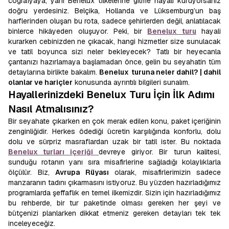
coğrafyaya, yani Benelux ülkelerine gitme hayali kuruyorsanız
doğru yerdesiniz. Belçika, Hollanda ve Lüksemburg’un baş
harflerinden oluşan bu rota, sadece şehirlerden değil, anlatılacak
binlerce hikâyeden oluşuyor. Peki, bir
Benelux turu
hayali
kurarken cebinizden ne çıkacak, hangi hizmetler size sunulacak
ve tatil boyunca sizi neler bekleyecek? Tatlı bir heyecanla
çantanızı hazırlamaya başlamadan önce, gelin bu seyahatin tüm
detaylarına birlikte bakalım.
Benelux
turuna neler dahil? | dahil
olanlar ve hariçler
konusunda ayrıntılı bilgileri sunalım.
Hayallerinizdeki Benelux Turu İçin İlk Adımı
Nasıl Atmalısınız?
Bir seyahate çıkarken en çok merak edilen konu, paket içeriğinin
zenginliğidir. Herkes ödediği ücretin karşılığında konforlu, dolu
dolu ve sürpriz masraflardan uzak bir tatil ister. Bu noktada
Benelux turları içeriği
devreye giriyor. Bir turun kalitesi,
sunduğu rotanın yanı sıra misafirlerine sağladığı kolaylıklarla
ölçülür. Biz,
Avrupa Rüyası
olarak, misafirlerimizin sadece
manzaranın tadını çıkarmasını istiyoruz. Bu yüzden hazırladığımız
programlarda şeffaflık en temel ilkemizdir. Sizin için hazırladığımız
bu rehberde, bir tur paketinde olması gereken her şeyi ve
bütçenizi planlarken dikkat etmeniz gereken detayları tek tek
inceleyeceğiz.