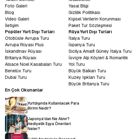
Foto Galeri
Yasal Bilgi
Blog
Gizlilik Politikası
Video Galeri
Kişisel Verilerin Korunması
İletişim
Paket Tur Sözleşmesi
Popüler Yurt Dışı Turları
Rüya Yurt Dışı Turları
Otobüsle Avrupa Turu
İtalya Turu
Avrupa Rüyası Plus
İspanya Turu
İskandinav Rüyası
Sicilya Amalfi Güney İtalya Turu
Britanya Rüyası
İsviçre Alp Köyleri & Romantik
Alsace Noel Kasabaları Turu
Yol Turu
Benelüx Turu
Büyük Balkan Turu
Dubai Turu
Kuzey Işıkları Turu
Büyük Britanya Turu
En Çok Okunanlar
Yurtdışında Kullanılacak Para
Birimi Nedir?
Japonya'dan Ne Alınır?
Hediyelik Eşya Önerileri
Neler?