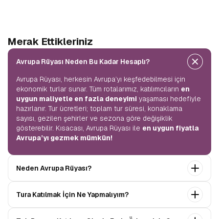
Merak Ettikleriniz
Avrupa Rüyası Neden Bu Kadar Hesaplı?
Avrupa Rüyası, herkesin Avrupa’yı keşfedebilmesi için
ekonomik turlar sunar. Tüm rotalarımız, katılımcıların
en
uygun maliyetle en fazla deneyimi
yaşaması hedefiyle
hazırlanır. Tur ücretleri; toplam tur süresi, konaklama
sayısı, gezilen şehirler ve sezona göre değişiklik
gösterebilir. Kısacası, Avrupa Rüyası ile
en uygun fiyatla
Avrupa’yı gezmek mümkün!
Neden Avrupa Rüyası?
Avrupa Rüyası ile ekonomik bir şekilde
tek seferde
Tura Katılmak İçin Ne Yapmalıyım?
birçok ülkeyi
keşfedin! Ekstra tur ücreti yok, tüm geziler
fiyata dahil.
Profesyonel kokartlı rehberler
,
konforlu
Tur sayfasındaki
“Başvuru Yap”
formunu doldurun ve
oteller
ve
benzersiz rotalar
ile Avrupa’yı en keyifli