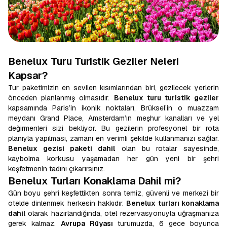
Benelux Turu Turistik Geziler Neleri
Kapsar?
Tur paketimizin en sevilen kısımlarından biri, gezilecek yerlerin
önceden planlanmış olmasıdır.
Benelux turu turistik geziler
kapsamında Paris’in ikonik noktaları, Brüksel’in o muazzam
meydanı Grand Place, Amsterdam’ın meşhur kanalları ve yel
değirmenleri sizi bekliyor. Bu gezilerin profesyonel bir rota
planıyla yapılması, zamanı en verimli şekilde kullanmanızı sağlar.
Benelux gezisi paketi dahil
olan bu rotalar sayesinde,
kaybolma korkusu yaşamadan her gün yeni bir şehri
keşfetmenin tadını çıkarırsınız.
Benelux Turları Konaklama Dahil mi?
Gün boyu şehri keşfettikten sonra temiz, güvenli ve merkezi bir
otelde dinlenmek herkesin hakkıdır.
Benelux turları konaklama
dahil
olarak hazırlandığında, otel rezervasyonuyla uğraşmanıza
gerek kalmaz.
Avrupa Rüyası
turumuzda, 6 gece boyunca