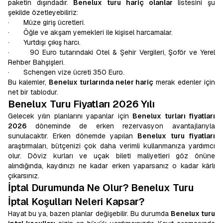
paketin dışındadır.
Benelux turu hariç olanlar
listesini şu
şekilde özetleyebiliriz:
· Müze giriş ücretleri.
· Öğle ve akşam yemekleri ile kişisel harcamalar.
· Yurtdışı çıkış harcı.
· 90 Euro tutarındaki Otel & Şehir Vergileri, Şoför ve Yerel
Rehber Bahşişleri.
· Schengen vize ücreti 350 Euro.
Bu kalemler,
Benelux turlarında neler hariç
merak edenler için
net bir tablodur.
Benelux Turu Fiyatları 2026 Yılı
Gelecek yılın planlarını yapanlar için
Benelux turları fiyatları
2026
döneminde de erken rezervasyon avantajlarıyla
sunulacaktır. Erken dönemde yapılan
Benelux turu fiyatları
araştırmaları, bütçenizi çok daha verimli kullanmanıza yardımcı
olur. Döviz kurları ve uçak bileti maliyetleri göz önüne
alındığında, kaydınızı ne kadar erken yaparsanız o kadar kârlı
çıkarsınız.
İptal Durumunda Ne Olur? Benelux Turu
İptal Koşulları Neleri Kapsar?
Hayat bu ya, bazen planlar değişebilir. Bu durumda
Benelux turu