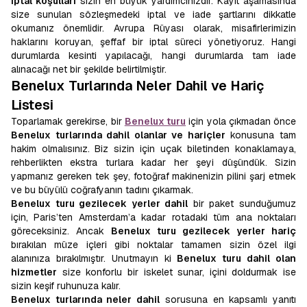
iptal koşulları
sizin en büyük yardımcınızdır. Kayıt aşamasında
size sunulan sözleşmedeki iptal ve iade şartlarını dikkatle
okumanız önemlidir. Avrupa Rüyası olarak, misafirlerimizin
haklarını koruyan, şeffaf bir iptal süreci yönetiyoruz. Hangi
durumlarda kesinti yapılacağı, hangi durumlarda tam iade
alınacağı net bir şekilde belirtilmiştir.
Benelux Turlarında Neler Dahil ve Hariç
Listesi
Toparlamak gerekirse, bir
Benelux turu
için yola çıkmadan önce
Benelux turlarında dahil olanlar ve hariçler
konusuna tam
hakim olmalısınız. Biz sizin için uçak biletinden konaklamaya,
rehberlikten ekstra turlara kadar her şeyi düşündük. Sizin
yapmanız gereken tek şey, fotoğraf makinenizin pilini şarj etmek
ve bu büyülü coğrafyanın tadını çıkarmak.
Benelux turu gezilecek yerler dahil
bir paket sunduğumuz
için, Paris’ten Amsterdam’a kadar rotadaki tüm ana noktaları
göreceksiniz. Ancak
Benelux turu gezilecek yerler hariç
bırakılan müze içleri gibi noktalar tamamen sizin özel ilgi
alanınıza bırakılmıştır. Unutmayın ki
Benelux turu dahil olan
hizmetler
size konforlu bir iskelet sunar, içini doldurmak ise
sizin keşif ruhunuza kalır.
Benelux turlarında neler dahil
sorusuna en kapsamlı yanıtı