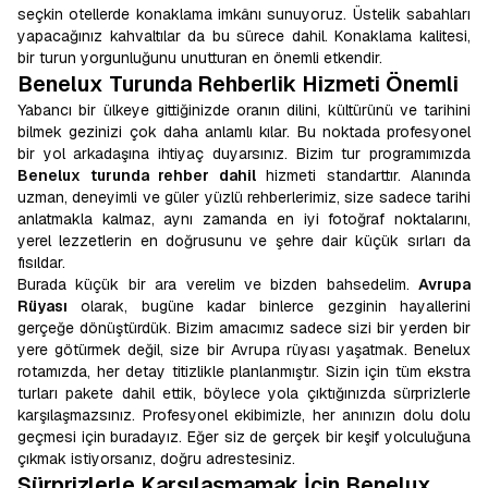
seçkin otellerde konaklama imkânı sunuyoruz. Üstelik sabahları
yapacağınız kahvaltılar da bu sürece dahil. Konaklama kalitesi,
bir turun yorgunluğunu unutturan en önemli etkendir.
Benelux Turunda Rehberlik Hizmeti Önemli
Yabancı bir ülkeye gittiğinizde oranın dilini, kültürünü ve tarihini
bilmek gezinizi çok daha anlamlı kılar. Bu noktada profesyonel
bir yol arkadaşına ihtiyaç duyarsınız. Bizim tur programımızda
Benelux turunda rehber dahil
hizmeti standarttır. Alanında
uzman, deneyimli ve güler yüzlü rehberlerimiz, size sadece tarihi
anlatmakla kalmaz, aynı zamanda en iyi fotoğraf noktalarını,
yerel lezzetlerin en doğrusunu ve şehre dair küçük sırları da
fısıldar.
Burada küçük bir ara verelim ve bizden bahsedelim.
Avrupa
Rüyası
olarak, bugüne kadar binlerce gezginin hayallerini
gerçeğe dönüştürdük. Bizim amacımız sadece sizi bir yerden bir
yere götürmek değil, size bir Avrupa rüyası yaşatmak. Benelux
rotamızda, her detay titizlikle planlanmıştır. Sizin için tüm ekstra
turları pakete dahil ettik, böylece yola çıktığınızda sürprizlerle
karşılaşmazsınız. Profesyonel ekibimizle, her anınızın dolu dolu
geçmesi için buradayız. Eğer siz de gerçek bir keşif yolculuğuna
çıkmak istiyorsanız, doğru adrestesiniz.
Sürprizlerle Karşılaşmamak İçin Benelux