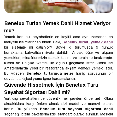
Benelux Turları Yemek Dahil Hizmet Veriyor
mu?
Yemek konusu, seyahatlerin en keyifli ama aynı zamanda en
maliyetli kısımlarından biridir. Peki,
Benelux turları yemek dahil
bir sistemle mi çalışıyor? Şöyle ki turumuzda 6 günlük
konaklama kahvaltıları fiyata dahildir. Ancak öğle ve akşam
yemekleri, misafirlerimizin damak tadına ve tercihine bırakılmıştır.
Kimisi bir Belçika waffle’ı ile öğünü geçirmek ister, kimisi ise
Amsterdam’da yerel bir restoranda akşam yemeği yemek ister.
Bu yüzden
Benelux turlarında neler hariç
sorusunun bir
cevabı da kişisel yeme içme harcamalarıdır.
Güvende Hissetmek İçin Benelux Turu
Seyahat Sigortası Dahil mi?
Yurt dışı seyahatlerinde güvenlik her şeyden önce gelir. Olası
aksaklıklara karşı önlem almak sizi maddi ve manevi olarak
korur. Bu yüzden
Benelux turu seyahat sigortası dahil
seçeneği bizim paketlerimizde standart olarak sunulur. Mesleki