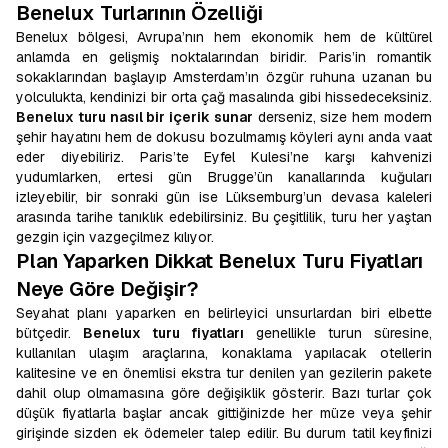
Benelux Turlarının Özelliği
Benelux bölgesi, Avrupa’nın hem ekonomik hem de kültürel
anlamda en gelişmiş noktalarından biridir. Paris’in romantik
sokaklarından başlayıp Amsterdam’ın özgür ruhuna uzanan bu
yolculukta, kendinizi bir orta çağ masalında gibi hissedeceksiniz.
Benelux turu nasıl bir içerik sunar
derseniz, size hem modern
şehir hayatını hem de dokusu bozulmamış köyleri aynı anda vaat
eder diyebiliriz. Paris’te Eyfel Kulesi’ne karşı kahvenizi
yudumlarken, ertesi gün Brugge’ün kanallarında kuğuları
izleyebilir, bir sonraki gün ise Lüksemburg’un devasa kaleleri
arasında tarihe tanıklık edebilirsiniz. Bu çeşitlilik, turu her yaştan
gezgin için vazgeçilmez kılıyor.
Plan Yaparken Dikkat Benelux Turu Fiyatları
Neye Göre Değişir?
Seyahat planı yaparken en belirleyici unsurlardan biri elbette
bütçedir.
Benelux turu fiyatları
genellikle turun süresine,
kullanılan ulaşım araçlarına, konaklama yapılacak otellerin
kalitesine ve en önemlisi ekstra tur denilen yan gezilerin pakete
dahil olup olmamasına göre değişiklik gösterir. Bazı turlar çok
düşük fiyatlarla başlar ancak gittiğinizde her müze veya şehir
girişinde sizden ek ödemeler talep edilir. Bu durum tatil keyfinizi