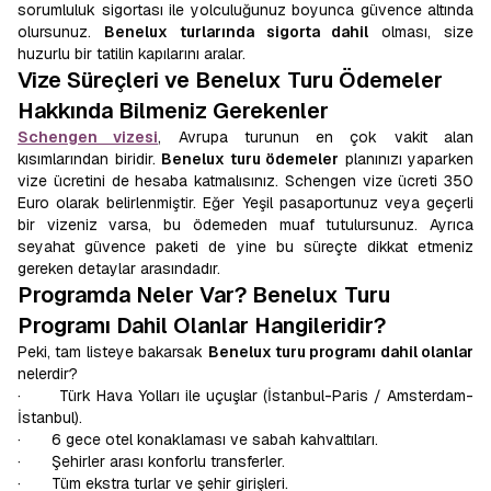
sorumluluk sigortası ile yolculuğunuz boyunca güvence altında
olursunuz.
Benelux turlarında sigorta dahil
olması, size
huzurlu bir tatilin kapılarını aralar.
Vize Süreçleri ve Benelux Turu Ödemeler
Hakkında Bilmeniz Gerekenler
Schengen vizesi
, Avrupa turunun en çok vakit alan
kısımlarından biridir.
Benelux turu ödemeler
planınızı yaparken
vize ücretini de hesaba katmalısınız. Schengen vize ücreti 350
Euro olarak belirlenmiştir. Eğer Yeşil pasaportunuz veya geçerli
bir vizeniz varsa, bu ödemeden muaf tutulursunuz. Ayrıca
seyahat güvence paketi de yine bu süreçte dikkat etmeniz
gereken detaylar arasındadır.
Programda Neler Var? Benelux Turu
Programı Dahil Olanlar Hangileridir?
Peki, tam listeye bakarsak
Benelux turu programı dahil olanlar
nelerdir?
· Türk Hava Yolları ile uçuşlar (İstanbul-Paris / Amsterdam-
İstanbul).
· 6 gece otel konaklaması ve sabah kahvaltıları.
· Şehirler arası konforlu transferler.
· Tüm ekstra turlar ve şehir girişleri.