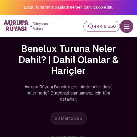
2026 turlarımız başladı hemen canlı takip edin.
Dünyanın
444 6 550
Rotası
Benelux Turuna Neler
Dahil? | Dahil Olanlar &
Hariçler
Avrupa Rüyası Benelux gezisinde neler dahil,
neler hariç? Bütçenizi planlamanız için tüm
detaylar.
23 Mart 2026