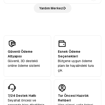
otobüste bilgilendirme yapılır, ardından rehber eşliğinde
bilmeseniz de hiç sorun değil rehberlerimiz her adımda
Hayır, ödemezsiniz. Avrupa Rüyası,
“tüm ekstra turlar
şehir turu gerçekleştirilir. Tarihi yerleri gezer,
Yardım Merkezi
yanınızda!
dahil”
anlayışıyla hareket eder ve sizden
hiçbir ekstra
rehberimizden öneriler alır ve sonrasında verilen
serbest
tur ücreti
talep etmez. Turlarımızdaki tüm ekstra geziler
zamanda
şehri kendi temponuzda deneyimleyebilirsiniz.
katılımcılarımıza hediye olarak dahildir.
Güvenli Ödeme
Esnek Ödeme
Altyapısı
Seçenekleri
Güvenli, 3D destekli
Bütçene uygun ödeme
online ödeme sistemi
planı ile hayalindeki tura
çık.
7/24 Destek Hattı
Tur Öncesi Hazırlık
Seyahat öncesi ve
Rehberi