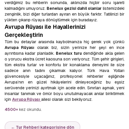
verdiğimiz bu rehberin sonunda, aklınızda hiçbir soru işareti
kalmadığını umuyoruz.
Benelux gezisi dahil olanlar
listemizdeki
zenginlik, bizi diğer turlardan ayıran en büyük farktır. Tatilinizi bir
yükten çıkarıp rüyaya dönüştürmek için buradayız.
Avrupa Rüyası ile Hayallerinizi
Gerçekleştirin
Tüm bu detaylar arasında kaybolmanıza hiç gerek yok çünkü
Avrupa Rüyası
olarak biz, sizin yerinize her şeyi en ince
ayrıntısına kadar planladık.
Benelux turu
dendiğinde akla gelen
o yorucu ekstra ücret kaosuna son veriyoruz. Tüm şehir girişleri,
tüm ekstra turlar ve konforlu bir konaklama deneyimi ile size
sadece anın tadını çıkarmak kalıyor. Türk Hava Yolları
güvencesiyle uçacağınız, profesyonel rehberler eşliğinde
Avrupa’nın en güzel hikâyelerini dinleyeceğiniz bu eşsiz
serüvende yerinizi ayırtmak için acele edin. Sınırları aşmak, yeni
insanlar tanımak ve ömür boyu unutulmayacak anılar biriktirmek
için
Avrupa Rüyası
ailesi olarak sizi bekliyoruz.
4500+
kez okundu.
← Tur Rehberi kategorisine dön