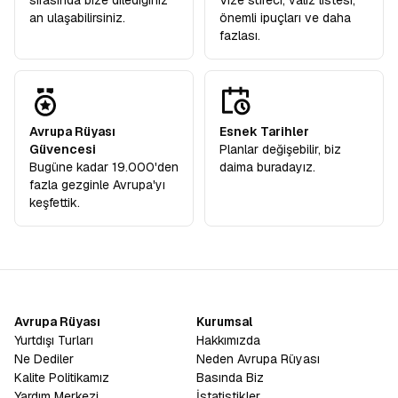
sırasında bize dilediğiniz
Vize süreci, valiz listesi,
an ulaşabilirsiniz.
önemli ipuçları ve daha
fazlası.
Avrupa Rüyası
Esnek Tarihler
Güvencesi
Planlar değişebilir, biz
Bugüne kadar 19.000'den
daima buradayız.
fazla gezginle Avrupa'yı
keşfettik.
Avrupa Rüyası
Kurumsal
Yurtdışı Turları
Hakkımızda
Ne Dediler
Neden Avrupa Rüyası
Kalite Politikamız
Basında Biz
Yardım Merkezi
İstatistikler